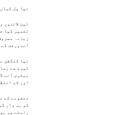
نیا پل کہاں 
تین لائنوں و
تعمیر کیا جا
زیادہ مصروف 
آمدورفت کے 
نیا کنکشن مو
تیزی سے رسائ
بہتری آئے گی
اور کم انتظا
منصوبے کے بن
کو ہم وار کر
راستے پر ہوت