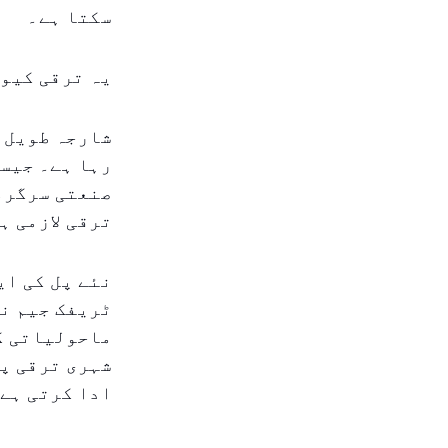
سکتا ہے۔
یہ ترقی کیوں
شارجہ طویل ع
رہا ہے۔ جیسے
صنعتی سرگرم
ترقی لازمی ہ
نئے پل کی ای
ٹریفک جیم نہ
ماحولیاتی ک
شہری ترقی پر
ادا کرتی ہے