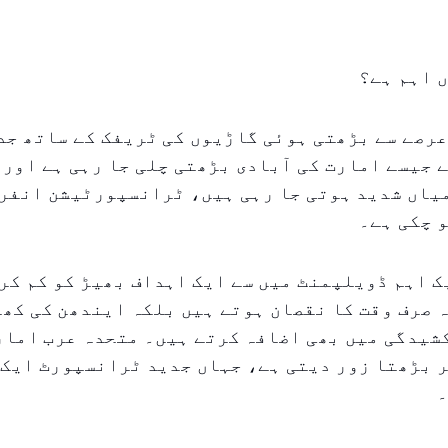
 اہم ہے؟
رصے سے بڑھتی ہوئی گاڑیوں کی ٹریفک کے ساتھ جد
 جیسے امارت کی آبادی بڑھتی چلی جا رہی ہے اور 
یاں شدید ہوتی جا رہی ہیں، ٹرانسپورٹیشن انفر
و چکی ہے۔
ک اہم ڈویلپمنٹ میں سے ایک اہداف بھیڑ کو کم کر
 صرف وقت کا نقصان ہوتے ہیں بلکہ ایندھن کی کھپ
شیدگی میں بھی اضافہ کرتے ہیں۔ متحدہ عرب امار
 بڑھتا زور دیتی ہے، جہاں جدید ٹرانسپورٹ ایک 
۔