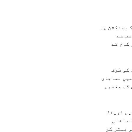
کے جنکشن پر
سب سے
 کام کے
 کی طرف
میں نمایاں
 کم وقفوں
یں ٹریفک
 داخلی
 بہتر کر