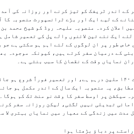
 کے اندر ٹریفک کو تیز کرنے اور روزانہ کی آمد
انے کے لیے ایک اور بڑے ٹرانسپورٹ منصوبہ کا آ
یں اعلان کردہ منصوبہ ملیحہ روڈ کو شیخ محمد بن 
لئے ایک نئے تین لائنوں والے پل کی تعمیر شامل ہ
خاص طور پر ان لوگوں کے لئے اہم ہو سکتی ہے جو 
ئی کے درمیان سفر کرتے ہیں، کیونکہ موجودہ بھی
ان نمایاں وقت کے نقصان کا سبب بنتی ہے۔
ترقیاتی لاگت ۱۴۰ ملین درہم ہے، اور تعمیر فوراً شروع ہو ج
طابق، یہ منصوبہ ایک سال کے اندر مکمل ہو جائے
ہ سیکشن پر اوسط سفر کا وقت نو منٹ تک کم ہوگا۔
امائی تبدیلی نہیں لگتی، لیکن روزانہ سفر کرنے
 مدت میں زندگی کے معیار میں نمایاں بہتری لا س
راستے پر دباؤ بڑھتا ہوا