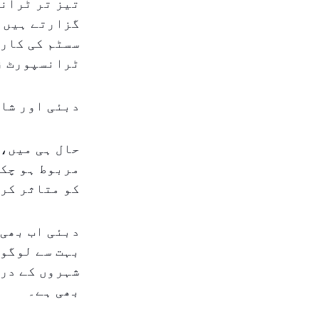
تیز تر ٹرانس
گزارتے ہیں ت
سسٹم کی کارک
ٹرانسپورٹ ز
دبئی اور شا
حال ہی میں،
مربوط ہو چک
کو متاثر کرت
دبئی اب بھی 
شہروں کے درم
بھی ہے۔