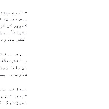
حال ہی میں، 
خاص طور پر ش
گھروں کی قیم
نتیجتاً، صبح
اکثر بھاری 
ملیحہ روڈ شا
رہائشی علاقو
بن زاید روڈ 
شارجہ، اجما
لہذا نیا پل 
توسیع نہیں 
بھیڑ کو کم ک