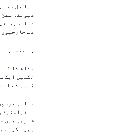
نیا پل دبئی 
کیونکہ شیخ م
ٹرانسپورٹیشن
کے خارجیوں ا
یہ منصوبہ ای
حکام کا کہنا
تکمیل ایک س
کاری کے لئے 
حالیہ برسوں 
انفراسٹرکچر
شارجہ میں سڑ
پورا کرتے ہ