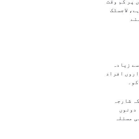
 پر کم وقت
ے، لاجسٹک
ئے
سے زیادہ
اروں افراد
کو۔
کہ شارجہ
ہے۔ لہذا دونوں
ی مسئلہ