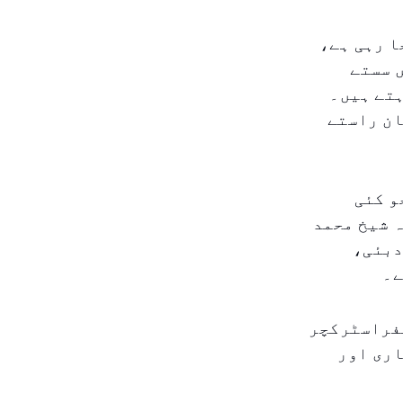
ا رہی ہے،
 سستے
ہتے ہیں۔
ان راستے
و کئی
ہ شیخ محمد
دبئی،
ے۔
نفراسٹرکچر
اری اور