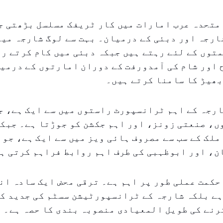
متحدہ عرب امارات میں کار ٹریفک مسلسل بڑھتی ج
ارجہ اور دبئی کے درمیان۔ بہت سے لوگ شارجہ میں
توں کے لئے رہتے ہیں جبکہ دبئی میں کام کرتے ر
 اور شام کی آمدورفت کے دوران امارتوں کے درمی
بھیڑ کا سامنا کرتے ہیں۔
رجہ کے اہم ٹرانسپورٹ راستوں میں سے ایک ہے، ج
ں، صنعتی زونز، اور اہم جکشن کو جوڑتا ہے۔ جبک
ملک کے سب سے مصروف ہائی ویز میں سے ایک ہے، جو 
ن، اور ابوظہبی کی طرف اہم روابط فراہم کرتی ہ
حکمت عملی طور پر اہم ہے۔ ترقی محض ایک سادہ ا
ہے بلکہ شارجہ کے ٹرانسپورٹیشن سسٹم کی جدید ک
رنے کی طویل المعیادی منصوبہ بندی کا حصہ ہے۔