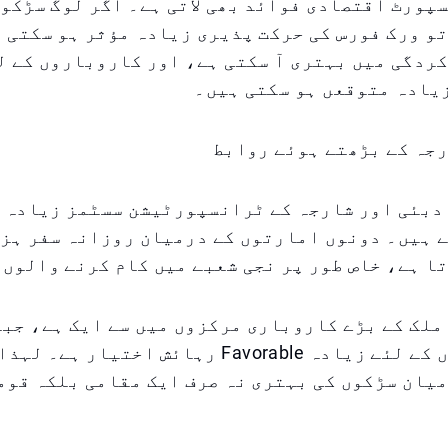
پورٹ اقتصادی فوائد بھی لاتی ہے۔ اگر لوگ سڑکوں
و ورک فورس کی حرکت پذیری زیادہ مؤثر ہو سکتی ہ
ردگی میں بہتری آ سکتی ہے، اور کاروباروں کے ل
یادہ متوقعں ہو سکتی ہیں۔
رجہ کے بڑھتے ہوئے روابط
 دبئی اور شارجہ کے ٹرانسپورٹیشن سسٹمز زیادہ 
ے ہیں۔ دونوں امارتوں کے درمیان روزانہ سفر ہز
ا ہے، خاص طور پر نجی شعبے میں کام کرنے والوں 
ملک کے بڑے کاروباری مرکزوں میں سے ایک ہے، جب
بہت سے لوگوں کے لئے زیادہ Favorable رہائش اختیار 
یان سڑکوں کی بہتری نہ صرف ایک مقامی بلکہ قوم