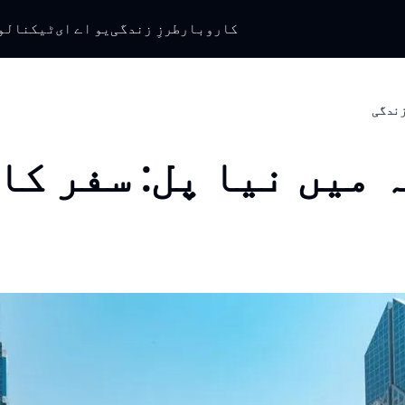
کاروبار
طرزِ زندگی
یو اے ای
ٹیکنالو
 زندگی
 میں نیا پل: سفر کا