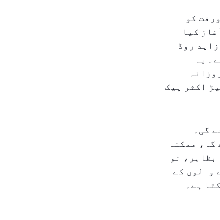
ورفت کو
غاز کیا
زاید روڈ
ے۔ یہ
روزانہ
ڑ اکثر پیک
ائے گی۔
 گا، ممکنہ
 بظاہر، نو
 والوں کے
کتا ہے۔