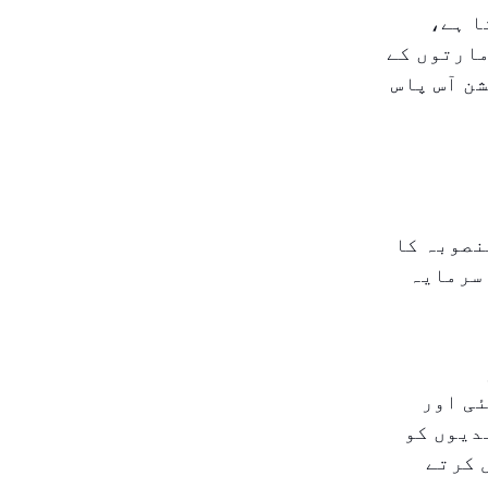
ا ہے،
مارتوں کے
ن آس پاس
نصوبہ کا
 سرمایہ
ئی اور
دیوں کو
 کرتے