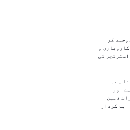
وجہد کر
کاروباری و
اسٹرکچر کی
نا ہے۔
ت اور
ات ذہین
اہم کردار