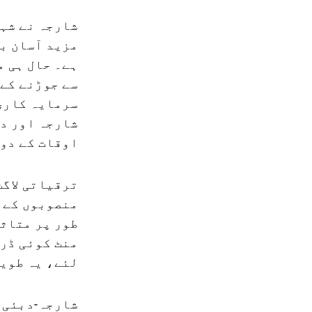
شارجہ نے شہر
مزید آسان بن
ہے۔ حال ہی م
سے جوڑنے کے 
سرمایہ کاری 
شارجہ اور دب
اوقات کے دور
منصوبوں کے م
طور پر متاثر
منٹ کوئی ڈر
لئے، یہ طویل
شارجہ-دبئی 