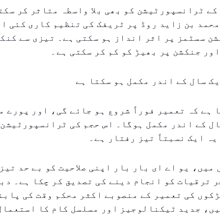
کے ٹرانسپورٹیشن کو بھی بلا واسطہ متاثر کر سکت
حمد بن زاید روڈ پر ٹریفک کی تنظیم کاری کئی ا
 سسٹمز پر اثر انداز ہو سکتی ہے۔ تیزی سے کنکش
ور جنکشن پر بھیڑ کو کم کر سکتی ہے۔
ک سال کے اندر مکمل ہو سکتا ہے
 ہے کہ تعمیر فوراً شروع ہو جائے گی، اور پورے م
ال کے اندر مکمل ہوگا۔ اس حجم کی ٹرانسپورٹیشن
یہ ایک نسبتاً تیز رفتار ہے۔
میں، یو اے ای بار بار اپنی صلاحیت کو بے حد تیز
 ترقیات کو انجام دینے کی تصدیق کر چکا ہے۔ دب
کوں کی تعمیر کے منصوبے اکثر محکم وقت کی پابن
یں، جدید ٹیکنالوجیز اور مسلسل کام کا استعمال