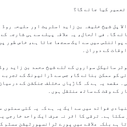
تعمیر کیا جائے گا؟
الا پل شیخ خلیفہ بن زاید اسٹریٹ اور ملیحہ روڈ 
ئے گا۔ فی الحال، یہ علاقہ پہلے سے ہی شارجہ کے 
پوائنٹس میں سے ایک سمجھا جاتا ہے، خاص طور پر
اوقات کے دوران۔
ٹر سائیکل سواروں کے لئے شیخ محمد بن زاید روڈ
ی کو ممکن بنائے گا، جس سے ڈرائیونگ کے تجربے 
۔ مقصد یہ ہے کہ گاڑیاں مختلف جنکشن کے درمیان
ر کے وقت کے ساتھ منتقل ہوں۔
یادی فوائد میں سے ایک یہ ہے کہ یہ کئی سمتوں م
 سکتا ہے۔ ترقی کا اثر نہ صرف ایک واحد خارجی یا
ا ہے بلکہ علاقے میں پورے ٹرانسپورٹیشن سسٹم کو