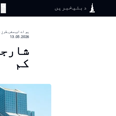
دبئیخبریں
تلاش
یو اے ای, سفر, طرزِ
2026. 05. 13
شارجہ
کم