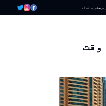
جی
سفر
جائداد
 وقت