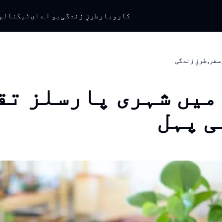
کاروبار
طرزِ زندگی
یو اے ای
ٹیکنالو
سفر, طرزِ زندگی
میں شہری پارسلز تق
ی پہل