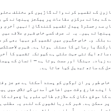
زون کے تقسیم کرنے والے گاڑیوں کو مختلف محلوں
 کے بجائے مرکزی مقامات پر پیکجز پہنچانے کی ب
اں سے رجسٹرڈ پیدل تقسیم کنندگان انہیں آخری و
ہنچاتے ہیں۔ یہ نہ صرف کسی خاص شہری علاقے میں 
ے بلکہ وہ خاص جگہوں میں تقسیم کو مہیا بھی کر س
رکنگ یا رسائی کا مسئلہ ہوتا ہے۔ شہری لاجسٹکس
 ساتھ ایک نئی جہت ملتی ہے کیونکہ تقسیم کا آخر
ے زیادہ مہنگا اور سست ہوتا ہے — انسان کے پیما
ل کے ساتھ تبدیل کیا جاتا ہے۔
خاص طور پر ان لوگوں کو پسند آسکتا ہے جو جز وقت
 اپنے فارغ وقت میں اضافی آمدنی کی تلاش میں ہی
 کا موقع دکان کے ملازم، طالب علم، یا چھوٹے کا
پر ممکن ہے۔ شہر کے رہائشیوں کے لئے، یہ مطلب ہے
حول میں، عموماً مانوس رہائشی برادریوں میں، م