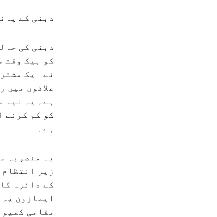
دبئی کے پائی
دبئی کی حالی
کو بیک وقت م
نے ایک مشترک
علاقوں میں ر
ہے۔ یہ نیا م
کو کم کرنے ا
ہے۔
یہ منصوبہ می
زیر انتظام س
کے دائرہ کار
ایمازون یہ ج
مقامی کمیونٹ