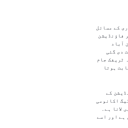
ی کے مسائل
ر فاؤنڈیشن
 آباد
 دی گئی
 ٹریفک جام
ابت ہوتا
ڈیشن کے
یگ اکانومی
 لانا ہے۔
ہے اور اسے