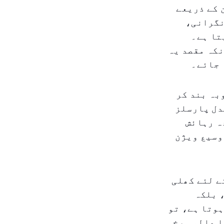
 کے ذریعے
نگرانی،
تا ہے۔
کہ مقصد یہ
 جائے۔
بہ بند کر
دل پارسلز
ہ رہائش
وسیع ویژن
ے لئے کھلی
 بلکہ
ہوتا ہے، تو
ا عالمی رخ