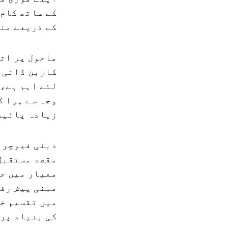
کے ساتھ کام 
کے ذریعے منظ
ماحول پر اثر
کاربن ڈائی آ
لئے اہم ہے، 
وجہ سے ہوا ک
زیادہ پائید
دبئی فیوچر ف
مقصد مستقبل 
معیار میں جد
مبنی پیش رفت
میں تقسیم خد
کی بنیاد پر،