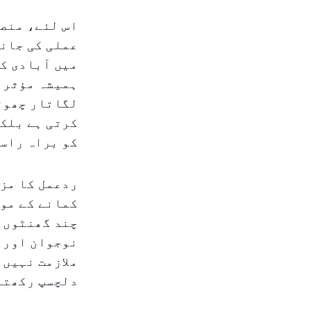
اس لئے، منصو
عملی کی جانب
میں آبادی ک
ہمیشہ مؤثر ن
لگاتار چھوٹے
کرتی ہے بلکہ
کو براہ راست
ردعمل کا مزا
کمانے کے موق
چند گھنٹوں ک
نوجوان اور و
ملازمت نہیں 
دلچسپ رکھتے