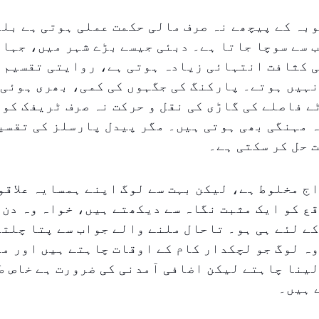
بہ کے پیچھے نہ صرف مالی حکمت عملی ہوتی ہے بل
 سے سوچا جاتا ہے۔ دبئی جیسے بڑے شہر میں، جہاں 
ی کثافت انتہائی زیادہ ہوتی ہے، روایتی تقسیم 
ہیں ہوتے۔ پارکنگ کی جگہوں کی کمی، بھری ہوئی 
 فاصلے کی گاڑی کی نقل و حرکت نہ صرف ٹریفک کو
 مہنگی بھی ہوتی ہیں۔ مگر پیدل پارسلز کی تقسی
 حل کر سکتی ہے۔
ج مخلوط ہے، لیکن بہت سے لوگ اپنے ہمسایہ علاقو
ع کو ایک مثبت نگاہ سے دیکھتے ہیں، خواہ وہ دن 
ے لئے ہی ہو۔ تاحال ملنے والے جواب سے پتا چلتا
ہ لوگ جو لچکدار کام کے اوقات چاہتے ہیں اور مک
لینا چاہتے لیکن اضافی آمدنی کی ضرورت ہے خاص ط
 ہیں۔