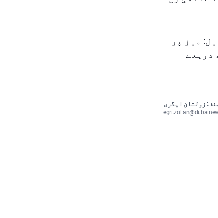
ل: میز پر
 ذریعے
نف: زولتان ایگری
egri.zoltan@dubaine