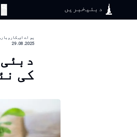
دبئیخبریں
تلاش
یو اے ای, کاروبار, 
2025. 08. 29
دبئی 
کی نئ