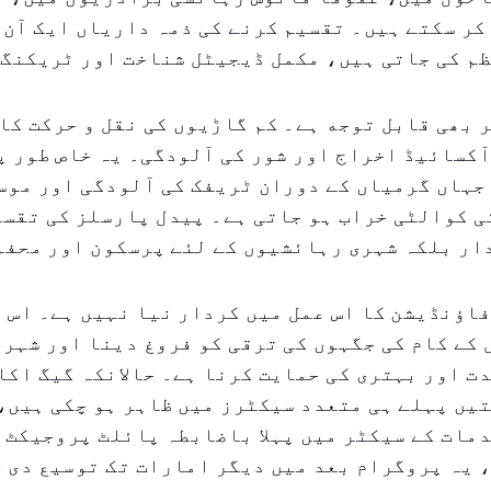
کر سکتے ہیں۔ تقسیم کرنے کی ذمہ داریاں ایک آن ل
م کی جاتی ہیں، مکمل ڈیجیٹل شناخت اور ٹریکنگ 
 بھی قابل توجه ہے۔ کم گاڑیوں کی نقل و حرکت کا 
کسائیڈ اخراج اور شور کی آلودگی۔ یہ خاص طور پ
جہاں گرمیاں کے دوران ٹریفک کی آلودگی اور موسم
ی کوالٹی خراب ہو جاتی ہے۔ پیدل پارسلز کی تقسی
ار بلکہ شہری رہائشیوں کے لئے پرسکون اور محفو
اؤنڈیشن کا اس عمل میں کردار نیا نہیں ہے۔ اس 
کے کام کی جگہوں کی ترقی کو فروغ دینا اور شہری
ت اور بہتری کی حمایت کرنا ہے۔ حالانکہ گیگ اکا
یں پہلے ہی متعدد سیکٹرز میں ظاہر ہو چکی ہیں،
مات کے سیکٹر میں پہلا باضابطہ پائلٹ پروجیکٹ 
 یہ پروگرام بعد میں دیگر امارات تک توسیع دی ج