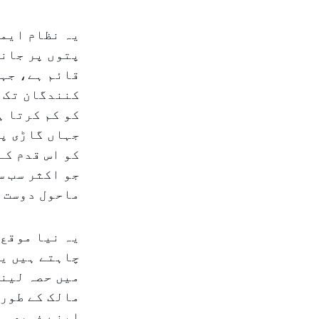
یہ نظام ایما
پتوں پر جانے
قائم ہے، جہ
کنندگان تک پ
کو کم کرتا ہ
جہاں گاڑی پا
کو اس قدم کے
جو اکثر سب س
ماحول دوست ح
یہ نیا موقع 
چاہتے ہیں یا
میں حصہ لینے
مالک کے طور 
اپنے فوری ما