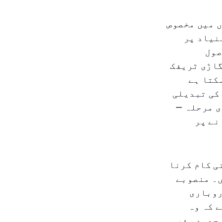
 میں مخصوص
نیاد پر
صول
گاڑی ٹریفک
کتا ہے
 کی تبدیلی
ی مرحلہ —
نے پر
ی کام کرنا
ں۔ منصوبے
روباری
 کہ وہ
حدود سفر