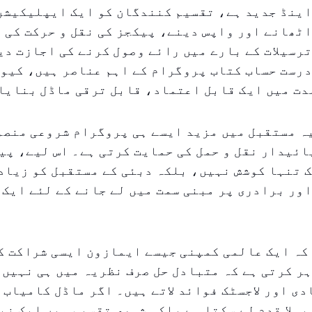
اینڈ جدید ہے، تقسیم کنندگان کو ایک ایپلیکیشن
ٹھانے اور واپس دینے، پیکجز کی نقل و حرکت کی 
رسیلات کے بارے میں رائے وصول کرنے کی اجازت دی
رست حساب کتاب پروگرام کے اہم عناصر ہیں، کیون
دت میں ایک قابل اعتماد، قابل ترقی ماڈل بنایا
ہ مستقبل میں مزید ایسے ہی پروگرام شروعی منصو
ائیدار نقل و حمل کی حمایت کرتی ہے۔ اس لیے، پی
 تنہا کوشش نہیں، بلکہ دبئی کے مستقبل کو زیاد
ور برادری پر مبنی سمت میں لے جانے کے لئے ایک 
کہ ایک عالمی کمپنی جیسے ایمازون ایسی شراکت ک
ر کرتی ہے کہ متبادل حل صرف نظریہ میں ہی نہیں،
ی اور لاجسٹک فوائد لاتے ہیں۔ اگر ماڈل کامیاب 
پہلا قدم لے سکتا ہے بلکہ شہری تقسیم میں ایک نی