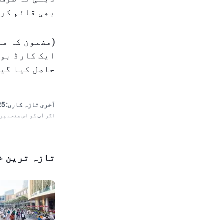
بھی قائم کر 
(مضمون کا ما
ایک کارڈ بور
حاصل کیا گیا
آخری تازہ کاری:
 11:36
اگر آپ کو اس صفحے پر
تازہ ترین خ