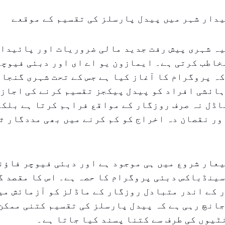
دار شہر میں پیدل پارسلز کی تقسیم کے موقعے
ہ شہری پیش رفت جدید مالی ضروریات اور پائیدار
خاطب کرتی ہے۔ ایمازون یو اے ای اور دبئی فیوچ
ہ پروگرام کا آغاز کیا ہے جس کے تحت شہری گنجان
ہائشی افراد کو پیدل پیکجز تقسیم کرنے کی اجازت
اڈل نہ صرف روزگار کے مواقع فراہم کرتا ہے بلکہ
ور نقصان دہ اخراج کو کم کرنے میں بھی مددگار ث
عار شروع میں ہی موجود ہے اور دبئی فیوچر فاؤن
ینڈباکس دبئی پروگرام کا حصہ ہے۔ اس کا مقصد گ
 کے اندر متبادل روزگار کے ماڈلز کو آزمائش میں
انچ رہی ہے کہ پیدل پارسلز کی تقسیم کتنی ممکن 
یوں کی طرف سے کتنا پسند کیا جاتا ہے۔