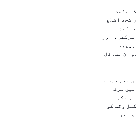
کہ حکمت
کچھ اضلاع
ماڈلز
سڑکیں، اور
 پیچیدہ
م ان مسائل
ں میں پیسے
میں صرف
 ہے کہ
مل وقت کی
ور پر