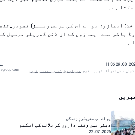
سکتا ہے۔
خذ: ایمازون یو اے ای کی پریس ریلیز) تصویر_تفصی
ڈ باکس جسے ایمازون کے آن لائن گھریلو ترسیل کے
 ہے۔
2025. 08. 29
مص
wsgroup.com
 کوئی غلطی نظر آئے تو براہ کرم
ہمیں ای میل کے ذریعے مطلع کریں
۔
بریں
یو اے ای, سفر, طرزِ زندگی
دبئی میں رشتہ داروں کو بلانے کی اسکیم
2026. 07. 22