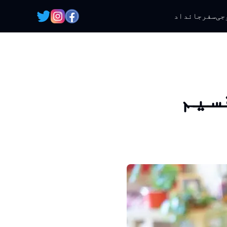
جی
سفر
جائداد
سیم