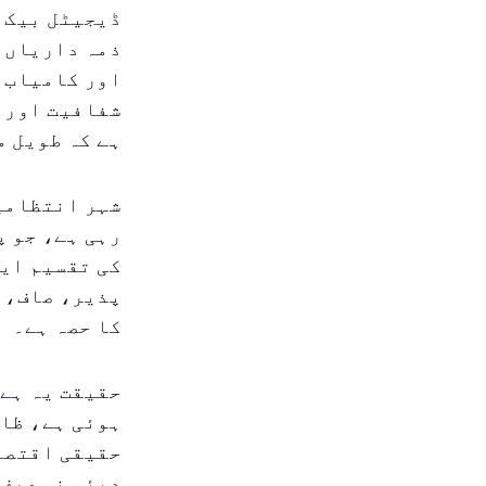
ڈیجیٹل بیک 
ذمہ داریاں ا
اور کامیاب ت
شفافیت اور د
ہے کہ طویل م
شہر انتظامی
رہی ہے، جو پ
کی تقسیم ایک
پذیر، صاف، ا
کا حصہ ہے۔
حقیقت یہ ہے 
ہوئی ہے، ظاہ
حقیقی اقتصاد
دبئی نہ صرف 