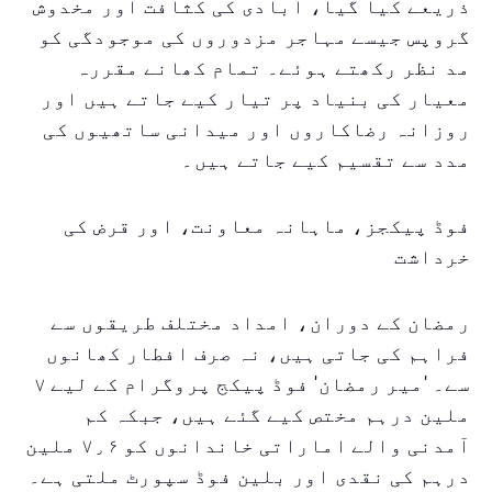
ذریعے کیا گیا، آبادی کی کثافت اور مخدوش
گروپس جیسے مہاجر مزدوروں کی موجودگی کو
مد نظر رکھتے ہوئے۔ تمام کھانے مقررہ
معیار کی بنیاد پر تیار کیے جاتے ہیں اور
روزانہ رضاکاروں اور میدانی ساتھیوں کی
مدد سے تقسیم کیے جاتے ہیں۔
فوڈ پیکجز، ماہانہ معاونت، اور قرض کی
خرداشت
رمضان کے دوران، امداد مختلف طریقوں سے
فراہم کی جاتی ہیں، نہ صرف افطار کھانوں
سے۔ 'میر رمضان' فوڈ پیکج پروگرام کے لیے ۷
ملین درہم مختص کیے گئے ہیں، جبکہ کم
آمدنی والے اماراتی خاندانوں کو ۷٫۶ ملین
درہم کی نقدی اور بلین فوڈ سپورٹ ملتی ہے۔