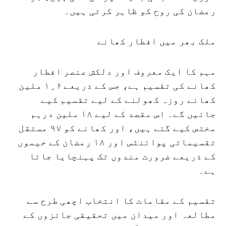
رمضان کی روح کو ظاہر کرتی ہیں۔
ملک بھر میں افطار کھانے
مہم کا ایک معروف اور دلکش عنصر افطار
کھانے کی تقسیم ہے، جس کے ذریعے ۱٫۶ ملین
کھانے روزہ کھولنے کے لیے تقسیم کیے
جائیں گے۔ اس مقصد کے لیے ۱۸ ملین درہم
مختص کیے گئے ہیں، اور کھانے کو ۹۷ مستقل
تقسیماتی پوائنٹس اور ۱۸ رمضان کے خیموں
کے ذریعے ضرورت مندوں تک پہنچایا جاتا
ہے۔
تقسیم کے مقامات کا انتخاب اچھی طرح سے
مطالعہ اور میدان میں تحقیقی جائزوں کے