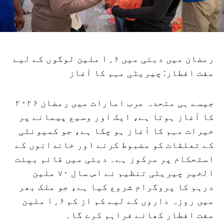
رمضان میں دبئی میں ۱٫۶ ملین لوگوں کے لیے
مفت افطار: چیریٹی مہم کا آغاز
جیسے ہی متحدہ عرب امارات میں رمضان ۲۰۲۶
کا آغاز ہوتا ہے، ایک اور وسیع پیمانے پر
خیرات مہم کا آغاز ہو چکا ہے، جو کمیونٹی
کے تعلقات کو مضبوط کرنے اور خاندانوں کے
استحکام پر مرکوز ہے۔ دبئی میں قائم بیئت
الخیر چیریٹی تنظیم نے اس سال ۷۰ ملین
درہم کا پروگرام شروع کیا ہے، جو ملک بھر
میں روزہ داروں کے لیے کم از کم ۱٫۶ ملین
مفت افطار کھانے فراہم کرے گا۔