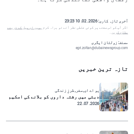
آخری تازہ کاری:
2026. 02. 10 23:23
اگر آپ کو اس صفحے پر کوئی غلطی نظر آئے تو براہ کرم
ہمیں ای میل کے ذریعے
مطلع کریں
۔
مصنف: زولتان ایگری
egri.zoltan@dubainewsgroup.com
تازہ ترین خبریں
یو اے ای, سفر, طرزِ زندگی
دبئی میں رشتہ داروں کو بلانے کی اسکیم
2026. 07. 22