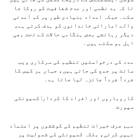
تا کہ بد نظمی اور عدم شفافیت کو روکا جا
سکے۔ جبکہ امداد بنیادی طور پر کم آمدنی
والے اماراتی خاندانوں کو ہدف کرتی ہے،
دیگر رہائشی بعض ہنگامی حالات کے تحت بھی
اہل ہو سکتے ہیں۔
مدد کی درخواستیں تنظیم کی سرکاری ویب
سائٹ پر جمع کی جاتی ہیں، جہاں ہر کیس کا
فرداً فرداً جائزہ لیا جاتا ہے۔
کاروباروں اور افراد کا کردار: کمیونٹی
سپورٹ
مہم صرف خیرات تنظیم کی کوششوں پر اعتماد
نہیں کرتی، بلکہ کمیونٹی کی شمولیت پر