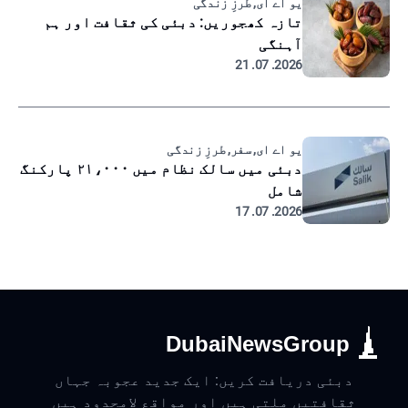
یو اے ای, طرزِ زندگی
تازہ کھجوریں: دبئی کی ثقافت اور ہم
آہنگی
2026. 07. 21
یو اے ای, سفر, طرزِ زندگی
دبئی میں سالک نظام میں ۲۱،۰۰۰ پارکنگ
شامل
2026. 07. 17
DubaiNewsGroup
دبئی دریافت کریں: ایک جدید عجوبہ جہاں
ثقافتیں ملتی ہیں اور مواقع لامحدود ہیں