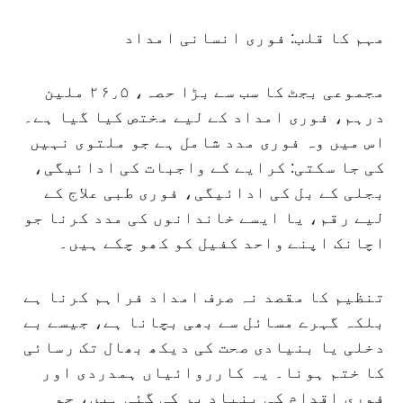
مہم کا قلب: فوری انسانی امداد
مجموعی بجٹ کا سب سے بڑا حصہ، ۲۶٫۵ ملین
درہم، فوری امداد کے لیے مختص کیا گیا ہے۔
اس میں وہ فوری مدد شامل ہے جو ملتوی نہیں
کی جا سکتی: کرایے کے واجبات کی ادائیگی،
بجلی کے بل کی ادائیگی، فوری طبی علاج کے
لیے رقم، یا ایسے خاندانوں کی مدد کرنا جو
اچانک اپنے واحد کفیل کو کھو چکے ہیں۔
تنظیم کا مقصد نہ صرف امداد فراہم کرنا ہے
بلکہ گہرے مسائل سے بھی بچانا ہے، جیسے بے
دخلی یا بنیادی صحت کی دیکھ بھال تک رسائی
کا ختم ہونا۔ یہ کارروائیاں ہمدردی اور
فوری اقدام کی بنیاد پر کی گئی ہیں، جو