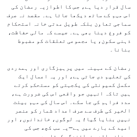
سال قرار دیا ہے، جس کا اطوازیہ رمضان کی
اس مہم کے ساتھ دیکھا جاتا ہے۔ مقصد نہ صرف
سماجی تعاون بلکہ طویل مدتی خانہ استحکام
کو فروغ دینا بھی ہے۔ جیسے کہ مالی حفاظت،
ذہنی سکون، یا مجموعی تعلقات کو مضبوط
بنانا۔
رمضان کے مہینہ میں پرہیزگاری اور ہمدردی
کی تعلیم دی جاتی ہے، اور یہ اعمال ایک
مکمل کمیونٹی کی یکجہتی کو مستحکم کرتے
ہیں تاکہ انہیں جو واقعی اس کی ضرورت ہے،
مدد فراہم کی جا سکے۔ اس سال کی مہم بیئت
الخیر کی طرف سے صرف اعداد شمار کو عنصر
نہیں بنایا گیا؛ یہ لوگوں، خاندانوں، اور
امید کے بارے میں ہے—یہ سب کچھ جس کی
رمضان واقعی نمائندگی کرتا ہے۔