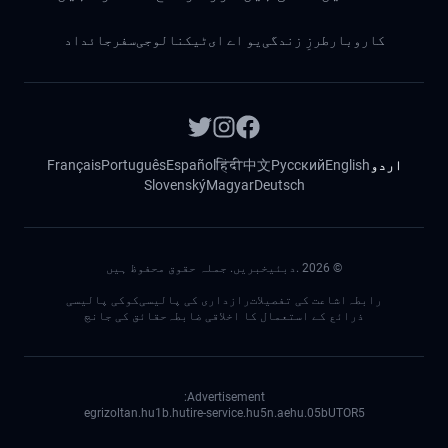
کاروبار
طرزِ زندگی
یو اے ای
ٹیکنالوجی
سفر
جائداد
اردو
English
Русский
中文
हिंदी
Español
Português
Français
Slovenský
Magyar
Deutsch
©
2026
.دبئیخبریں. جملہ حقوق محفوظ ہیں
رابطہ
اشاعت کی تفصیلات
رازداری کی پالیسی
کوکی پالیسی
ذرائع کے استعمال کا اخلاقی ضابطہ
حقائق کی جانچ
Advertisement:
egrizoltan.hu
1b.hu
tire-service.hu
5n.ae
05.hu
bUTOR5