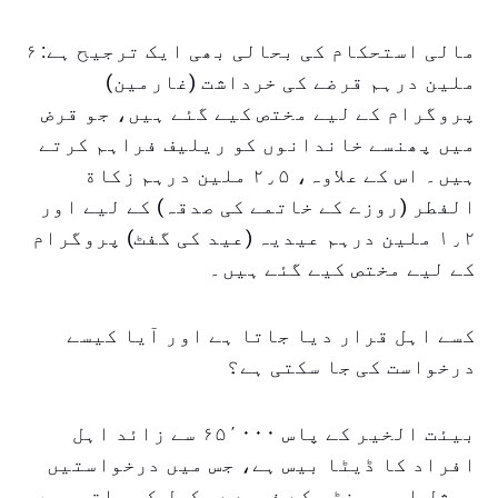
مالی استحکام کی بحالی بھی ایک ترجیح ہے: ۶
ملین درہم قرضے کی خرداشت (غارمین)
پروگرام کے لیے مختص کیے گئے ہیں، جو قرض
میں پھنسے خاندانوں کو ریلیف فراہم کرتے
ہیں۔ اس کے علاوہ، ۲٫۵ ملین درہم زکاة
الفطر (روزے کے خاتمے کی صدقہ) کے لیے اور
۱٫۲ ملین درہم عیدیہ (عید کی گفٹ) پروگرام
کے لیے مختص کیے گئے ہیں۔
کسے اہل قرار دیا جاتا ہے اور آیا کیسے
درخواست کی جا سکتی ہے؟
بیئت الخیر کے پاس ۶۵٬۰۰۰ سے زائد اہل
افراد کا ڈیٹا بیس ہے، جس میں درخواستیں
سوشل ایسسمنٹس کے ذریعے مکمل کی جاتی ہیں