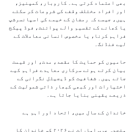
بھی اعتماد کرتی ہے۔ کاروبار، کمپنیز،
اور افراد مختلف وقفے کی شروعات کر سکتے
ہیں، جیسے کہ رمضان کے خیمے کی اسپانسرشپ
یا کھانے کے تقسیم والے پوائنٹ، فوڈ پیکج
فراہم کرنا، یا مخصوص انسانی معاملات کے
لیے فنڈنگ۔
حامیوں کو حمایت کا مقصد، مدت، اور قیمت
بیان کرتے ہوئے سرکاری معاہدے فراہم کیے
جاتے ہیں۔ شفافیت کو ڈیجیٹل نگرانی کے
اختیارات اور کبھی کبھار ذاتی شمولیت کے
ذریعے یقینی بنایا جاتا ہے۔
خاندان کے سال میں، اتحاد اور اہم ہے
متحدہ عرب امارات نے ۲۰۲۶ کو خاندان کا