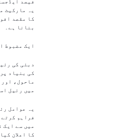
فیصد ایڈجسٹم
یہ مارکیٹ می
کا مقصد افو
بنانا ہے۔
ایک مضبوط ا
دبئی کی رئیل
کی بنیاد پر
ماحول، اور س
میں رئیل اس
یہ عوامل رئ
فراہم کرتے ہ
میں سے ایک ن
کا اعلان کیا