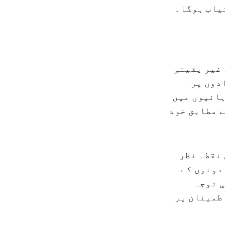
غیر یقینی
دوں پر
ہائیوں میں
 مطابق خود
نقطہ نظر
دونوں کے
ی توجہ
طمینان پر