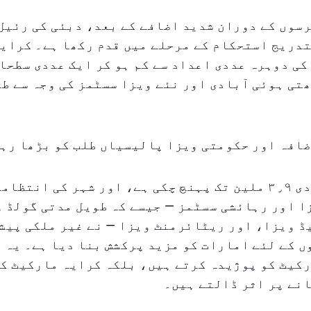
سوں کے دوران شدید اضافے کے بعد، دبئی کی رئیل
دریج استحکام کے مرحلے میں قدم رکھا ہے۔ کرایو
کی دوہرہ عددی اعداد سے کم ہو کر ایک عددی سطحا
تی ہوئی آبادی اور نئے ویزا سسٹمز کی وجہ سے ط
افہ اور حکومتی ویزا پالیسیاں طلب کو بڑھا رہی
دبئی کی آبادی ۳٫۹ ملین تک پہنچ چکی ہے، اور شہر کی انتظا
ا اور رہائشی سسٹمز — جیسے کہ طویل مدتی گولڈ 
 ویزا، اور ریٹائرمنٹ ویزا — نے غیر ملکی پیشہ
 کے لئے امارات کو مزید پرکشش بنا دیا ہے۔ یہ 
کیٹ کو پوژیدہ کرتے ہیں، بلکہ کرایہ مارکیٹ کی
نے پر اثر ڈالتے ہیں۔