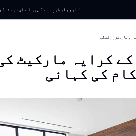
کاروبار
طرزِ زندگی
یو اے ای
ٹیکنالو
کاروبار, طرزِ زندگی
کے کرایہ مارکیٹ کی
ام کی کہانی