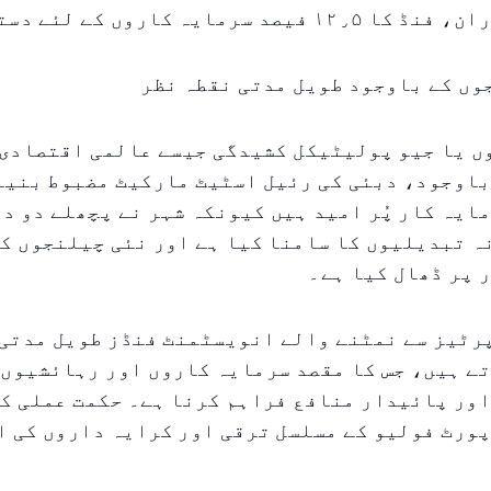
 سرمایہ کاروں کے لئے دستیاب ہوگا۔
وں کے باوجود طویل مدتی نقطہ نظر
ں یا جیو پولیٹیکل کشیدگی جیسے عالمی اقتصادی 
باوجود، دبئی کی رئیل اسٹیٹ مارکیٹ مضبوط بنیا
ایہ کار پُر امید ہیں کیونکہ شہر نے پچھلے دو د
 تبدیلیوں کا سامنا کیا ہے اور نئی چیلنجوں کے
 پر ڈھال کیا ہے۔
رٹیز سے نمٹنے والے انویسٹمنٹ فنڈز طویل مدتی 
ے ہیں، جس کا مقصد سرمایہ کاروں اور رہائشیوں 
اور پائیدار منافع فراہم کرنا ہے۔ حکمت عملی ک
ورٹ فولیو کے مسلسل ترقی اور کرایہ داروں کی ا