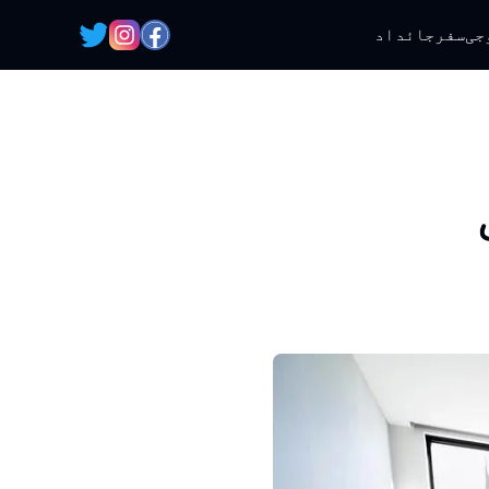
جی
سفر
جائداد