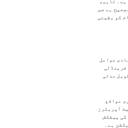
ہے۔ تاہم،
صحیح ہے جس
م کو یقینی
ادی عوامل
 فرینڈلی
ویل مدتی
ی مواقع
یٹ آپریٹرز
کی پیشکش
یکشن ہے۔