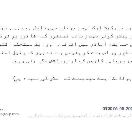
ہ مارکیٹ ایک ایسے مرحلے میں داخل ہو رہی ہے ج
 پیشن گوئی بہت زیادہ قیمتوں کے اضافوں پر فوق
 حمایت، آبادی میں اضافہ، اور ایک مستحکم اقتص
طور پر اس بات کو یقینی بناتے ہیں کہ رئیل اسٹ
ر سرمایہ کاروں کے لیے پرکشش جگہ بنی رہے۔
ہولڈنگ ایسٹ مینجمنٹ کے اعلان کی بنیاد پر)
2025. 05. 06
مص
wsgroup.com
 کوئی غلطی نظر آئے تو براہ کرم
ہمیں ای میل کے ذریعے مطلع کریں
۔