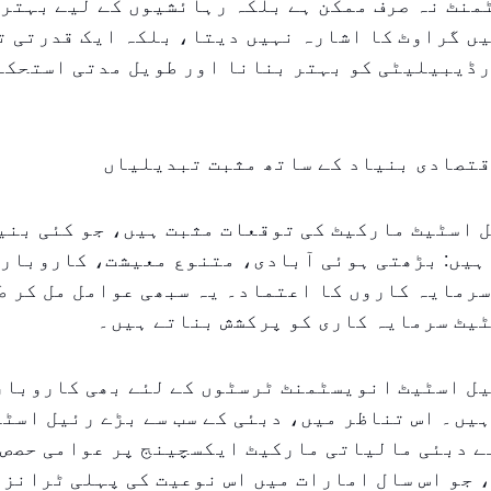
نٹ نہ صرف ممکن ہے بلکہ رہائشیوں کے لیے بہتر 
ں گراوٹ کا اشارہ نہیں دیتا، بلکہ ایک قدرتی ت
رڈیبیلیٹی کو بہتر بنانا اور طویل مدتی استحکا
قتصادی بنیاد کے ساتھ مثبت تبدیلیاں
 اسٹیٹ مارکیٹ کی توقعات مثبت ہیں، جو کئی بنی
 ہیں: بڑھتی ہوئی آبادی، متنوع معیشت، کاروبار
رمایہ کاروں کا اعتماد۔ یہ سبھی عوامل مل کر ط
ٹیٹ سرمایہ کاری کو پرکشش بناتے ہیں۔
یل اسٹیٹ انویسٹمنٹ ٹرسٹوں کے لئے بھی کاروبار
یں۔ اس تناظر میں، دبئی کے سب سے بڑے رئیل اسٹ
ے دبئی مالیاتی مارکیٹ ایکسچینج پر عوامی حصص 
، جو اس سال امارات میں اس نوعیت کی پہلی ٹرانز