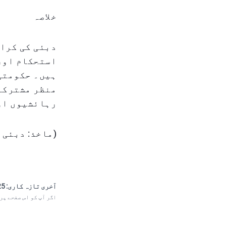
خلاصہ
دبئی کی کرای
استحکام اور
ہیں۔ حکومتی
منظر مشترکہ 
رہائشیوں او
(ماخذ: دبئی 
آخری تازہ کاری:
 09:30
اگر آپ کو اس صفحے پر