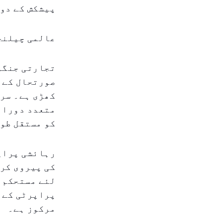
پیشکش کے دوران، فنڈ کا ۱۲٫۵ فیصد
عالمی چیلنج
تجارتی جنگو
صورتحال کے 
کھڑی ہے۔ سرم
متعدد دورانہ
کو مستقل طور
رہائشی پراپ
کی پیروی کرت
لئے مستحکم 
پراپرٹی کے پ
مرکوز ہے۔