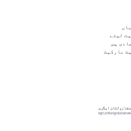
ہاں
یت لیتے
ادی پس
یٹ مارکیٹ
نف: زولتان ایگری
egri.zoltan@dubaine