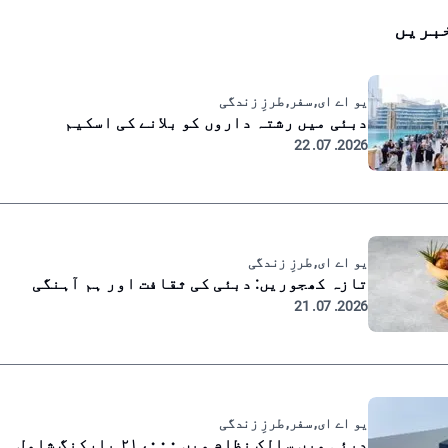
بریں
یو اے ای, سفر, طرزِ زندگی
دبئی میں رشتہ داروں کو بلانے کی اسکیم
2026. 07. 22
یو اے ای, طرزِ زندگی
تازہ کھجوریں: دبئی کی ثقافت اور ہم آہنگی
2026. 07. 21
یو اے ای, سفر, طرزِ زندگی
دبئی میں سالک نظام میں ۲۱،۰۰۰ پارکنگ شامل