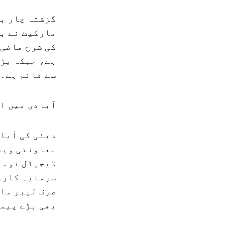
گزشتہ چار بر
مارکیٹ نے بت
کی شرح ماضی 
ہے، جبکہ بڑھ
سے قائم ہے۔
آبادی میں اض
معاونتی ویز
ڈیجیٹل نومیڈ
سرمایہ کاروں
صرف لیبر مار
بھی بڑے پیما