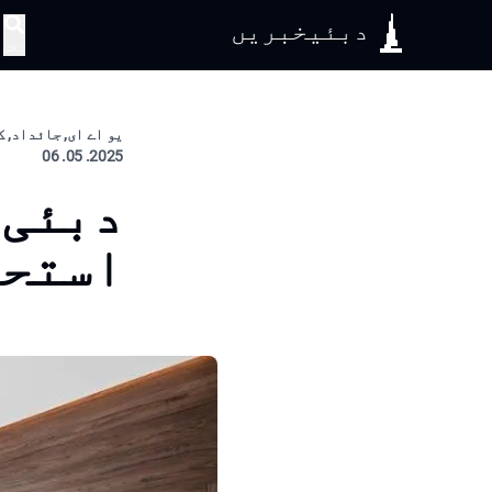
دبئیخبریں
تلاش
یو اے ای, جائداد, 
2025. 05. 06
دبئی 
استحک