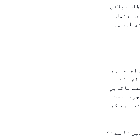
لب سپلائی
ں۔ رئیل
ی طور پر
ل اضافہ ہوا
قع آئے
ے ناقابلِ
جودہ سست
ئیداری کو
کچھ مارکیٹ ماہرین کا خیال ہے کہ آئندہ برسوں میں کرایوں میں ۱۰ سے ۲۰