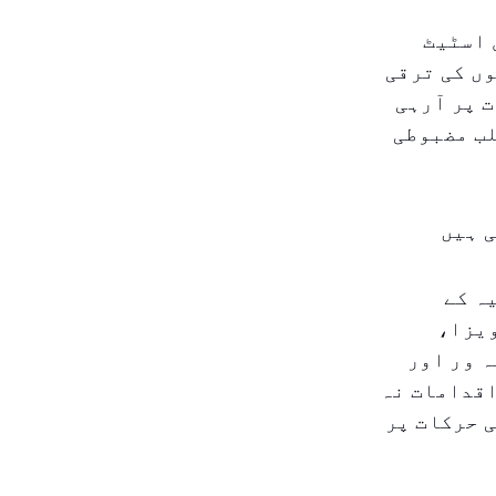
 اسٹیٹ
ں کی ترقی
ت پر آرہی
لب مضبوطی
 ہیں
میہ کے
ویزا،
 ور اور
اقدامات نہ
 حرکات پر