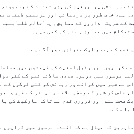
ئے رہائشی پراپرٹیز کی بڑی تعداد کے باوجود، ط
ہ ہے، خاص طور پر درمیانی اور پریمیم طبقات می
 کے شریک اداروں کے مطابق، یہ 'خالص طلب' بنیاد
تحکام میں معاون ہے نہ کہ کمی میں۔
 نمو کے بعد، ایک متوازن دور آگے ہے
بعد سے کرایوں اور رئیل اسٹیٹ کی قیمتوں میں مسلس
یہ برسوں میں دوہرہ عددی سالانہ نمو کے کئی موا
س نے شہر میں کرائے پر رہائش کو کئی لوگوں کے لی
، خاص کر شہر کے وسطی علاقے یا پانی کے قریب۔ مو
ک صحت مند اور ضروری قدم ہے تاکہ مارکیٹ کی پا
 جا سکے۔