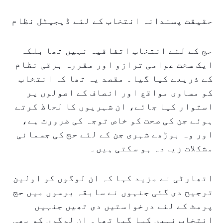
حقیقت پسندانہ انتخاب کے لئے ڈیجیٹل نظام
حج کے لئے انتخاب اتفاقیہ نہیں تھا بلکہ
ایک سخت عوامی ترازو اور مقررہ برقی نظام
کے ذریعے کیا گیا۔ مقصد یہ تھا کہ انتخاب
کو مساوی مواقع اور انصاف کے اصولوں پر
استوار کیا جائے، ان شہریوں کا لحاظ کرتے
ہوئے جن کی صحت کو خاص توجہ کی ضرورت ہے،
اور وہ بوڑھے شہری جن کے لئے حج کی جسمانی
مشکلات زیادہ ہو سکتی ہیں۔
اتھارٹی نے مزید کہا کہ ان لوگوں کو اولین
ترجیح دی گئی جنہوں نے سابقہ برسوں میں حج
پرمٹ کے لئے درخواستیں دی تھیں جنہیں
انتخاب نہیں کیا گیا تھا۔ ان لوگوں کو بھی