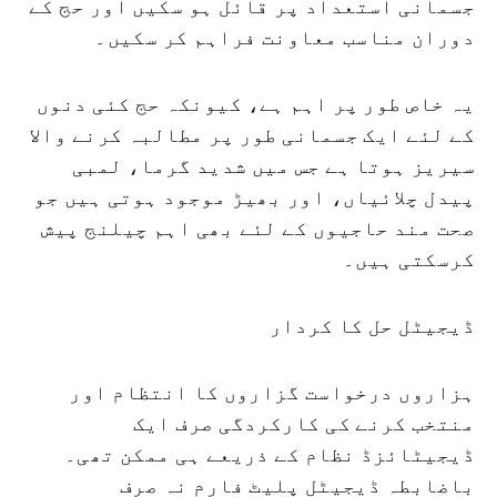
جسمانی استعداد پر قائل ہو سکیں اور حج کے
دوران مناسب معاونت فراہم کر سکیں۔
یہ خاص طور پر اہم ہے، کیونکہ حج کئی دنوں
کے لئے ایک جسمانی طور پر مطالبہ کرنے والا
سیریز ہوتا ہے جس میں شدید گرما، لمبی
پیدل چلائیاں، اور بھیڑ موجود ہوتی ہیں جو
صحت مند حاجیوں کے لئے بھی اہم چیلنج پیش
کرسکتی ہیں۔
ڈیجیٹل حل کا کردار
ہزاروں درخواست گزاروں کا انتظام اور
منتخب کرنے کی کارکردگی صرف ایک
ڈیجیٹائزڈ نظام کے ذریعے ہی ممکن تھی۔
باضابطہ ڈیجیٹل پلیٹ فارم نہ صرف