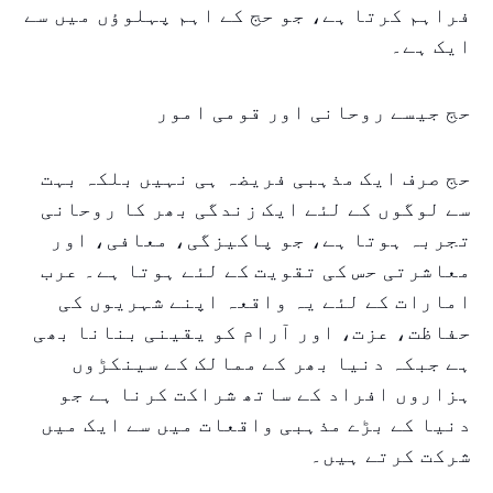
فراہم کرتا ہے، جو حج کے اہم پہلوؤں میں سے
ایک ہے۔
حج جیسے روحانی اور قومی امور
حج صرف ایک مذہبی فریضہ ہی نہیں بلکہ بہت
سے لوگوں کے لئے ایک زندگی بھر کا روحانی
تجربہ ہوتا ہے، جو پاکیزگی، معافی، اور
معاشرتی حس کی تقویت کے لئے ہوتا ہے۔ عرب
امارات کے لئے یہ واقعہ اپنے شہریوں کی
حفاظت، عزت، اور آرام کو یقینی بنانا بھی
ہے جبکہ دنیا بھر کے ممالک کے سینکڑوں
ہزاروں افراد کے ساتھ شراکت کرنا ہے جو
دنیا کے بڑے مذہبی واقعات میں سے ایک میں
شرکت کرتے ہیں۔