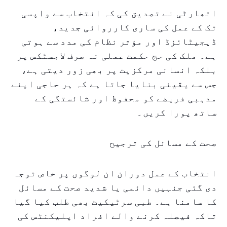
اتھارٹی نے تصدیق کی کہ انتخاب سے واپسی
تک کے عمل کی ساری کارروائی جدید،
ڈیجیٹائزڈ اور مؤثر نظام کی مدد سے ہوتی
ہے۔ ملک کی حج حکمت عملی نہ صرف لاجسٹکس پر
بلکہ انسانی مرکزیت پر بھی زور دیتی ہے،
جس سے یقینی بنایا جاتا ہے کہ ہر حاجی اپنے
مذہبی فریضے کو محفوظ اور شائستگی کے
ساتھ پورا کریں۔
صحت کے مسائل کی ترجیح
انتخاب کے عمل دوران ان لوگوں پر خاص توجہ
دی گئی جنہیں دائمی یا شدید صحت کے مسائل
کا سامنا ہے۔ طبی سرٹیکیٹ بھی طلب کیا گیا
تاکہ فیصلہ کرنے والے افراد اپلیکنٹس کی