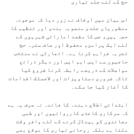
حج کے لئے جلد تیاری
اس بیان میں اوقاف نے زور دیا کہ موجودہ
منظوریاں جلدی منصوبہ بندی اور تنظیم کا
حصہ ہیں، جس کا مقصد اماراتی شہریوں کے
لئے ایک پرامن، محفوظ اور صاف سترہ حج
تجربہ فراہم کرنا ہے۔ اتھارٹی نے منتخب
حاجیوں سے ایس ایم ایس اور دیگر ذرائع
مواصلات کے ذریعے رابطہ کرنا شروع کیا
تاکہ ضروری دستاویزات اور لاجسٹک اقدامات
کا آغاز کیا جا سکے۔
ابتدائی اطلاع دہندہ کا فائدہ نہ صرف یہ ہے
کہ سرکاری کاغذی کارروائیوں اور طبی
معائنوں کو ہینڈل کرنے کے لئے وافر وقت
ملتا ہے بلکہ روحانی تیاری کا موقع بھی