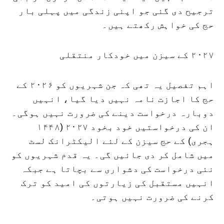
ترجیح دی گئی جو اپنی زندگی میں پہلی بار
حج کی خواہش رکھتے ہیں۔
۲۰۲۷ کے سیزن میں خودکار منتقلی
اہم تفصیل یہ تھی کہ جن شہریوں کو ۲۰۲۶ کے
حج کا اجازت نامہ نہیں دیا گیا، انہیں
دوبارہ درخواست دینے کی ضرورت نہیں ہوگی۔
ان کی درخواستیں خود بخود ۲۰۲۷ (۱۴۴۸
ہجری) کے حج سیزن کے لئے الیکٹرانک لسٹ
میں شامل کر دی جائیں گی۔ یہ قدم شہریوں کو
نئی درخواست کی دشواری سے بچاتا ہے جبکہ
انہیں مستقبل کی زیارتوں کی امید کو ترک
کرنے کی ضرورت نہیں ہوتی۔