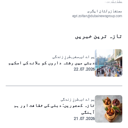
مطلع کریں
۔
مصنف: زولتان ایگری
egri.zoltan@dubainewsgroup.com
تازہ ترین خبریں
یو اے ای, سفر, طرزِ زندگی
دبئی میں رشتہ داروں کو بلانے کی اسکیم
2026. 07. 22
یو اے ای, طرزِ زندگی
تازہ کھجوریں: دبئی کی ثقافت اور ہم
آہنگی
2026. 07. 21