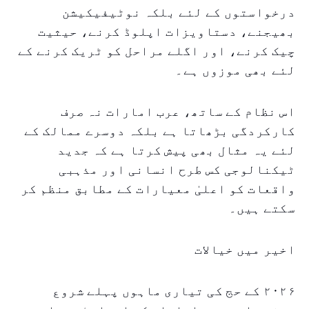
درخواستوں کے لئے بلکہ نوٹیفیکیشن
بھیجنے، دستاویزات اپلوڈ کرنے، حیثیت
چیک کرنے، اور اگلے مراحل کو ٹریک کرنے کے
لئے بھی موزوں ہے۔
اس نظام کے ساتھ، عرب امارات نہ صرف
کارکردگی بڑھاتا ہے بلکہ دوسرے ممالک کے
لئے یہ مثال بھی پیش کرتا ہے کہ جدید
ٹیکنالوجی کس طرح انسانی اور مذہبی
واقعات کو اعلیٰ معیارات کے مطابق منظم کر
سکتے ہیں۔
اخیر میں خیالات
۲۰۲۶ کے حج کی تیاری ماہوں پہلے شروع