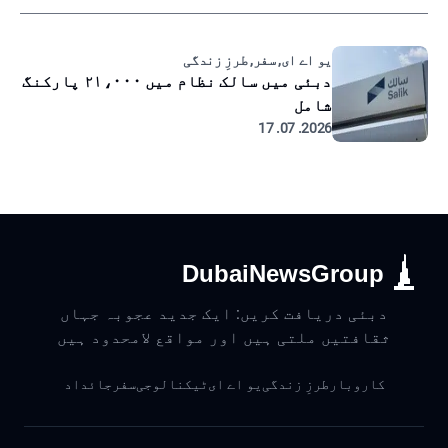
یو اے ای, سفر, طرزِ زندگی
دبئی میں سالک نظام میں ۲۱،۰۰۰ پارکنگ
شامل
2026. 07. 17
DubaiNewsGroup
دبئی دریافت کریں: ایک جدید عجوبہ جہاں
ثقافتیں ملتی ہیں اور مواقع لامحدود ہیں
کاروبار
طرزِ زندگی
یو اے ای
ٹیکنالوجی
سفر
جائداد