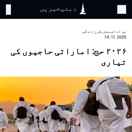
دبئیخبریں
تلاش
یو اے ای, سفر, طرزِ زندگی
2025. 11. 14
۲۰۲۶ حج: اماراتی حاجیوں کی
تیاری