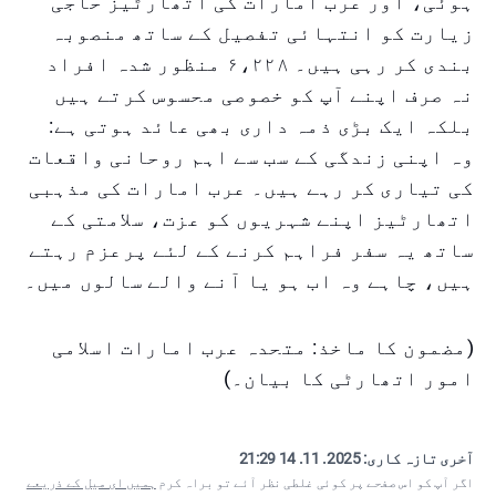
ہوئی، اور عرب امارات کی اتھارٹیز حاجی
زیارت کو انتہائی تفصیل کے ساتھ منصوبہ
بندی کر رہی ہیں۔ ۶،۲۲۸ منظور شدہ افراد
نہ صرف اپنے آپ کو خصوصی محسوس کرتے ہیں
بلکہ ایک بڑی ذمہ داری بھی عائد ہوتی ہے:
وہ اپنی زندگی کے سب سے اہم روحانی واقعات
کی تیاری کر رہے ہیں۔ عرب امارات کی مذہبی
اتھارٹیز اپنے شہریوں کو عزت، سلامتی کے
ساتھ یہ سفر فراہم کرنے کے لئے پرعزم رہتے
ہیں، چاہے وہ اب ہو یا آنے والے سالوں میں۔
(مضمون کا ماخذ: متحدہ عرب امارات اسلامی
امور اتھارٹی کا بیان۔)
آخری تازہ کاری:
2025. 11. 14 21:29
اگر آپ کو اس صفحے پر کوئی غلطی نظر آئے تو براہ کرم
ہمیں ای میل کے ذریعے