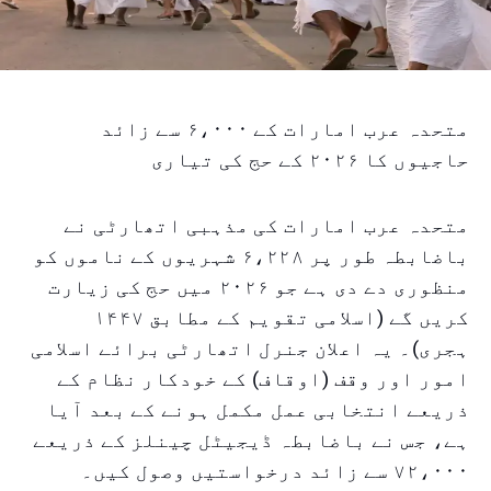
متحدہ عرب امارات کے ۶،۰۰۰ سے زائد
حاجیوں کا ۲۰۲۶ کے حج کی تیاری
متحدہ عرب امارات کی مذہبی اتھارٹی نے
باضابطہ طور پر ۶،۲۲۸ شہریوں کے ناموں کو
منظوری دے دی ہے جو ۲۰۲۶ میں حج کی زیارت
کریں گے (اسلامی تقویم کے مطابق ۱۴۴۷
ہجری)۔ یہ اعلان جنرل اتھارٹی برائے اسلامی
امور اور وقف (اوقاف) کے خودکار نظام کے
ذریعے انتخابی عمل مکمل ہونے کے بعد آیا
ہے، جس نے باضابطہ ڈیجیٹل چینلز کے ذریعے
۷۲،۰۰۰ سے زائد درخواستیں وصول کیں۔