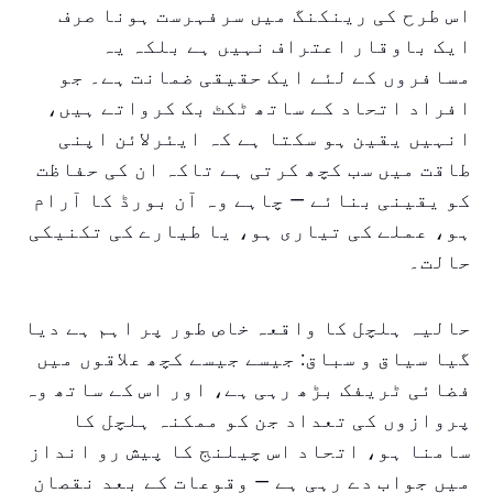
اس طرح کی رینکنگ میں سرفہرست ہونا صرف
ایک باوقار اعتراف نہیں ہے بلکہ یہ
مسافروں کے لئے ایک حقیقی ضمانت ہے۔ جو
افراد اتحاد کے ساتھ ٹکٹ بک کرواتے ہیں،
انہیں یقین ہو سکتا ہے کہ ایئرلائن اپنی
طاقت میں سب کچھ کرتی ہے تاکہ ان کی حفاظت
کو یقینی بنائے — چاہے وہ آن بورڈ کا آرام
ہو، عملے کی تیاری ہو، یا طیارے کی تکنیکی
حالت۔
حالیہ ہلچل کا واقعہ خاص طور پر اہم ہے دیا
گیا سیاق و سباق: جیسے جیسے کچھ علاقوں میں
فضائی ٹریفک بڑھ رہی ہے، اور اس کے ساتھ وہ
پروازوں کی تعداد جن کو ممکنہ ہلچل کا
سامنا ہو، اتحاد اس چیلنج کا پیش رو انداز
میں جواب دے رہی ہے — وقوعات کے بعد نقصان