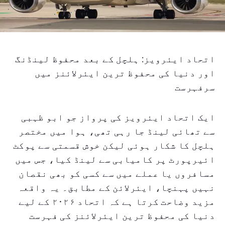
اتحاد ایئرویز: ہلچل کے بعد محفوظ لینڈنگ
اور دنیا کی محفوظ ترین ایئرلائنز میں
سرفہرست
ایک اتحاد ایئرویز کی پرواز جو ابو ظہبی
سے تھائی لینڈ جا رہی تھی، ہوا میں مختصر
ہلچل کا شکار ہوئی لیکن خوش قسمتی سے پوکٹ
ائیرپورٹ پر کامیابی سے لینڈ کیا، جس میں
مسافروں یا عملے میں سے کسی کو بھی نقصان
نہیں پہنچا، ایئرلائن کے مطابق۔ یہ واقعہ
مزید وضاحت کرتا ہے کہ اتحاد ۲۰۲۶ کے لیے
دنیا کی محفوظ ترین ایئرلائنز کی فہرست