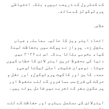
کے کنٹرول کے ذریعے نہیں، بلکہ احتیاطی
پروٹوکولز کے ساتھ۔
خلاصہ
اتحاد ایئر ویز کا حالیہ معاملہ، جہاں
ہلچل زدہ پرواز نے پوکٹ میں بحفاظت لینڈ
کیا، بخوبی بتاتا ہے کہ اس نے ۲۰۲۶ میں
دنیا کی محفوظ ترین ایئر لائن کا خطاب کیوں
جیتا۔ نوجوان فلیٹ، اعلیٰ ٹیکنالوجی،
عمدہ کابن اور کاکپٹ پروٹوکول، اور نقل و
حرکت کی شرح سب مسافروں کے لئے محفوظ اور
پر سکون سفر کے تجربے میں شامل ہوتے ہیں۔
ایئرلائن کی مسلسل بہتری اور حفاظت کے لئے