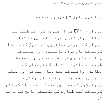
میں کیوں سر فہرست ہے۔
ہوا میں ہلچل – زمین پر محفوظ
پرواز EY۴۱۶ جو ۱۴ جنوری کو ابو ظہبی سے
روانہ ہوئی تھی، اس کا مقصد پوکٹ تھا۔
پرواز کے دوران مسافروں کو ہلچل کا سامنا
کرنے کے باوجود، پائلٹوں اور عملے کی
پہلے سے تیاری کی وجہ سے، طیارہ محفوظ
طریقے سے اترا۔ اتحاد کے ترجمان کے
مطابق، واقعے کے بعد تمام مسافر اور عملہ
زمین پر بحفاظت اتر گئے۔ ایئرلائن کے
پروٹوکول کے مطابق، ممکنہ نقصانات کو ختم
کرنے کے لئے طیارے کی تکنیکی جانچ کی جائے
گی۔