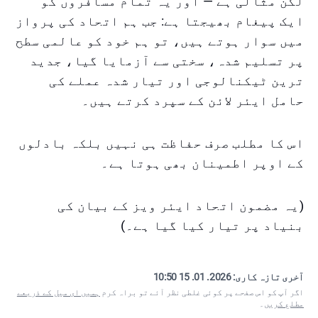
لگن مثالی ہے — اور یہ تمام مسافروں کو
ایک پیغام بھیجتا ہے: جب ہم اتحاد کی پرواز
میں سوار ہوتے ہیں، تو ہم خود کو عالمی سطح
پر تسلیم شدہ، سختی سے آزمایا گیا، جدید
ترین ٹیکنالوجی اور تیار شدہ عملے کی
حامل ایئر لائن کے سپرد کرتے ہیں۔
اس کا مطلب صرف حفاظت ہی نہیں بلکہ بادلوں
کے اوپر اطمینان بھی ہوتا ہے۔
(یہ مضمون اتحاد ایئر ویز کے بیان کی
بنیاد پر تیار کیا گیا ہے۔)
آخری تازہ کاری:
2026. 01. 15 10:50
اگر آپ کو اس صفحے پر کوئی غلطی نظر آئے تو براہ کرم
ہمیں ای میل کے ذریعے
مطلع کریں
۔