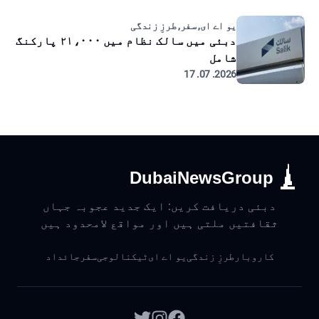
یو اے ای, سفر, طرزِ زندگی
دبئی میں سالک نظام میں ۲۱،۰۰۰ پارکنگ
شامل
2026. 07. 17
DubaiNewsGroup
دبئی دریافت کریں: ایک جدید عجوبہ جہاں
ثقافتیں ملتی ہیں اور مواقع لامحدود ہیں
کاروبار
طرزِ زندگی
یو اے ای
ٹیکنالوجی
سفر
جائداد