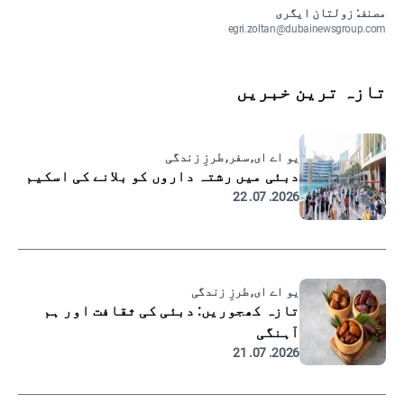
مصنف: زولتان ایگری
egri.zoltan@dubainewsgroup.com
تازہ ترین خبریں
یو اے ای, سفر, طرزِ زندگی
دبئی میں رشتہ داروں کو بلانے کی اسکیم
2026. 07. 22
یو اے ای, طرزِ زندگی
تازہ کھجوریں: دبئی کی ثقافت اور ہم
آہنگی
2026. 07. 21