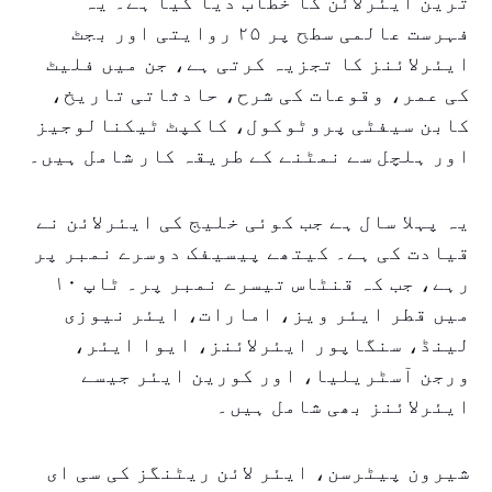
ترین ایئرلائن کا خطاب دیا گیا ہے۔ یہ
فہرست عالمی سطح پر ۲۵ روایتی اور بجٹ
ایئرلائنز کا تجزیہ کرتی ہے، جن میں فلیٹ
کی عمر، وقوعات کی شرح، حادثاتی تاریخ،
کابن سیفٹی پروٹوکول، کاکپٹ ٹیکنالوجیز
اور ہلچل سے نمٹنے کے طریقہ کار شامل ہیں۔
یہ پہلا سال ہے جب کوئی خلیج کی ایئرلائن نے
قیادت کی ہے۔ کیتھے پیسیفک دوسرے نمبر پر
رہے، جب کہ قنٹاس تیسرے نمبر پر۔ ٹاپ ۱۰
میں قطر ایئر ویز، امارات، ایئر نیوزی
لینڈ، سنگاپور ایئرلائنز، ایوا ایئر،
ورجن آسٹریلیا، اور کورین ایئر جیسے
ایئرلائنز بھی شامل ہیں۔
شیرون پیٹرسن، ایئر لائن ریٹنگز کی سی ای