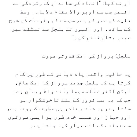
او نے کہا: ''اتحاد کی شاندار کارکردگی نے
انہیں سب سے اوپر والا مقام دلایا۔ اوسط
فلیٹ کی عمر کم ہے، سب سے کم وقوعات کی شرح
کے ساتھ، اور انہوں نے ہلچل سے نمٹنے میں
عمدہ مثال قائم کی۔''
ہلچل: پرواز کی ایک قدرتی صورت
یہ حالیہ واقعہ یاد دہانی کے طور پر کام
کرتا ہے کہ ہلچل جدید پرواز کا ایک عام،
لیکن اکثر غلط سمجھا جانے والا رجحان ہے۔
جب کہ یہ مسافروں کے لئے ناخوشگوار ہو
سکتا ہے، یہ شاذ و نادر ہی خطرناک ہوتا ہے،
اور جہاز اور عملہ خاص طور پر ایسی صورتوں
سے نمٹنے کے لئے تیار کیا جاتا ہے۔