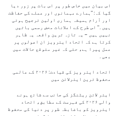
اس بیان میں خاص طور پر اس بات پر زور دیا
گیا کہ: ''ہمارے مہمانوں اور عملے کی حفاظت
اور آرام ہمیشہ ہماری اولین ترجیح ہوتی
ہیں۔'' اس طرح کے اعلانات محض رسمی باتیں
نہیں ہیں – یہ تازہ ترین واقعہ یہ ظاہر
کرتا ہے کہ اتحاد ایئرویز ان اصولوں پر
عمل پیرا ہے، حتی کہ غیر متوقع حالات میں
بھی۔
اتحاد ایئر ویز کی قیادت: ۲۰۲۶ کے عالمی
محفوظ ترین ایئرلائن میں
ایئر لائن ریٹنگز کی جانب سے شائع ہونے
والی ۲۰۲۶ کی فہرست کے مطابق، اتحاد
ایئرویز کو باضابطہ طور پر دنیا کی محفوظ