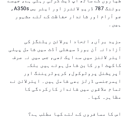
طیاروں کے ساتھ اپ ڈیٹ کرتی رہتی ہے، جیسے
بوئنگ 787 ڈریم لائنرز اور ایئر بس A350s،
جو آرام اور شاندار حفاظت کے لئے مشہور
ہیں۔
مزید برآں، اتحاد ایرلائن ریٹنگز کی
آزادانہ آن بورڈ سیفٹی آڈٹ میں شامل پہلی
ایئر لائنز میں سے ایک تھی، جس میں نہ صرف
کاکپٹ اور کابن شامل ہوتے ہیں بلکہ
آپریشنل پروٹوکول، کریوٹریننگ اور
ایمرجنسی ڈرلز بھی شامل ہیں۔ ایئرلائن نے
تمام علاقوں میں شاندار کارکردگی کا
مظاہرہ کیا۔
اس کا مسافروں کے لئے کیا مطلب ہے؟