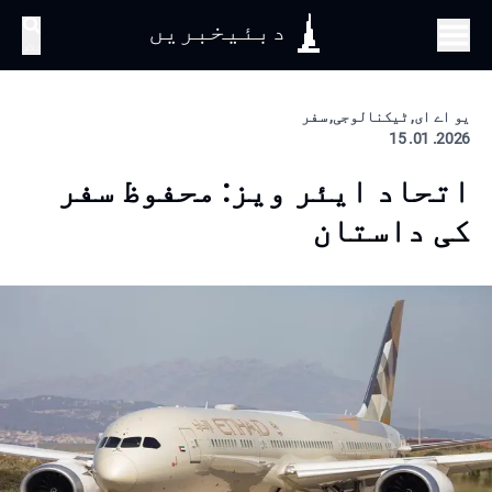
دبئیخبریں
تلاش
یو اے ای, ٹیکنالوجی, سفر
2026. 01. 15
اتحاد ایئر ویز: محفوظ سفر
کی داستان