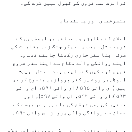
ٹرانزٹ مسافروں کو قبول نہیں کرے گی۔
منسوخیاں اور پابندیاں
اعلان کے مطابق، وہ مسافر جو ابوظہبی کے
ذریعے تل ابیب یا دیگر جنگ زدہ مقامات کی
طرف اپنا سفر جاری رکھنا چاہتے تھے وہ
اپنے روانگی والے مقام سے اپنا سفر شروع
نہیں کر سکیں گے۔ ایتی ہاد نے تل ابیب-
ابوظہبی روٹ پر کئی پروازیں منسوخ کر دی
ہیں (ای وائی ۵۹۵ / ای وائی ۵۹۶، ای وائی
۵۹۳ / ای وائی ۵۹۴، ای وائی ۵۹۷)، اور
تاخیر کی بھی توقع کی جا رہی ہے، جیسے کے
عمان سے روانگی والی پرواز ای وائی ۵۹۰۔
یہ فیصلہ منفرد نہیں ہے: ایمیریٹس اور فلای