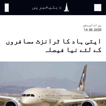
دبئیخبریں
تلاش
یو اے ای, سفر
2025. 06. 14
ایتی ہاد کا ٹرانزٹ مسافروں
کے لئے نیا فیصلہ