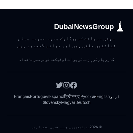
DubaiNewsGroup
دبئی دریافت کریں: ایک جدید عجوبہ جہاں
ثقافتیں ملتی ہیں اور مواقع لامحدود ہیں
کاروبار
طرزِ زندگی
یو اے ای
ٹیکنالوجی
سفر
جائداد
اردو
English
Русский
中文
हिंदी
Español
Português
Français
Slovenský
Magyar
Deutsch
©
2026
.دبئیخبریں. جملہ حقوق محفوظ ہیں