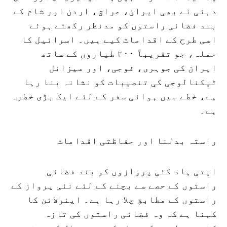
دبئی نے بھی ایران، عراق، اردن اور شام کے
بند فضائی راستوں کو مدنظر رکھتے ہوئے
اسی طرح کے اقدامات کیے ہیں۔ اسرائیل کا
حملہ، جو تقریباً ۲۰۰ طیاروں کے ساتھ
ایران کی جوہری، فوجی، اور میزائل
ٹیکنالوجی کی تنصیبات کو نشانہ بنا رہا
ہے، خطے میں ہوائی سفر کے لئے ایک بڑی خطرہ
ہے۔
راستہ بدلنا اور حفاظتی اقدامات
ایتی ہاد کئی پروازوں کو بند فضائی
راستوں کے حصے سے بچنے کے لئے نئی پرواز کے
راستوں کے مطابق چلا رہا ہے۔ ایئرلائن کا
کہنا ہے کہ وہ فضائی راستوں کی تازہ