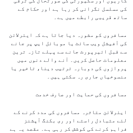
کاریوں اور سکیورٹی کی صورتحال کی ترقی
کی مسلسل نگرانی کر رہا ہے اور حکام کے
ساتھ قریبی رابطے میں ہے۔
مسافروں کو مشورہ دیا جاتا ہے کہ ایئرلائن
کی آفیشل ویب سائٹ یا موبائل ایپ پر جانے
سے قبل ائیرپورٹ جانے سے پہلے تازہ ترین
معلومات حاصل کریں۔ آنے والے دنوں میں
پروازوں کی دوبارہ ترتیب دینا، تاخیر یا
منسوخیاں جاری رہ سکتی ہیں۔
مسافروں کی حمایت اور صارف خدمت
ایئرلائن متاثرہ مسافروں کی مدد کرنے کے
لئے متبادل راستے اور ری بکنگ آپشنز
فراہم کرنے کی کوشش کر رہی ہے۔ مقصد یہ ہے