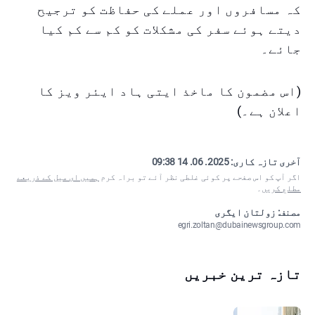
کہ مسافروں اور عملے کی حفاظت کو ترجیح
دیتے ہوئے سفر کی مشکلات کو کم سے کم کیا
جائے۔
(اس مضمون کا ماخذ ایتی ہاد ایئر ویز کا
اعلان ہے۔)
آخری تازہ کاری:
2025. 06. 14 09:38
اگر آپ کو اس صفحے پر کوئی غلطی نظر آئے تو براہ کرم
ہمیں ای میل کے ذریعے
مطلع کریں
۔
مصنف: زولتان ایگری
egri.zoltan@dubainewsgroup.com
تازہ ترین خبریں