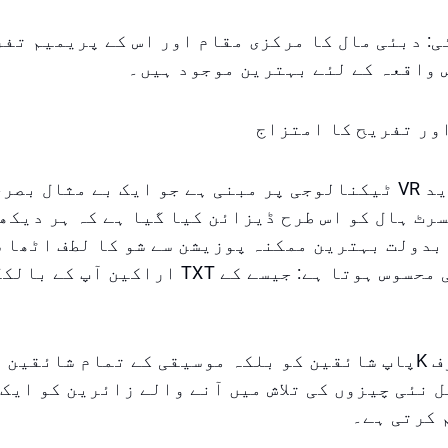
ی: دبئی مال کا مرکزی مقام اور اس کے پریمیم تف
 واقعہ کے لئے بہترین موجود ہیں۔
ور تفریح کا امتزاج
یہ تجربہ جدید VR ٹیکنالوجی پر مبنی ہے جو ایک بے مثال 
بدولت بہترین ممکنہ پوزیشن سے شو کا لطف اٹھا 
تقریباً اصلی محسوس ہوتا ہے: جیسے کے TXT اراکین 
یہ جدت نہ صرف Kپاپ شائقین کو بلکہ موسیقی کے تمام شائقین
نئی چیزوں کی تلاش میں آنے والے زائرین کو ایک
 کرتی ہے۔