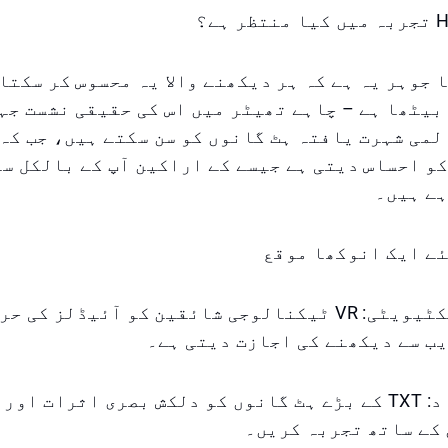
ہے؟
Hyperfoc کا جوہر یہ ہے کہ ہر دیکھنے والا یہ محسوس کر سکت
بیٹھا ہے – چاہے تھیٹر میں اس کی حقیقی نشست جہ
 کے عالمی شہرت یافتہ ہٹ گانوں کو سن سکتے ہیں، جب ک
و احساس دیتی ہے جیسے کے اراکین آپ کے بالکل س
ہے ہیں۔
ئے ایک انوکھا موقع
الف. انٹرایکٹیویٹی: VR ٹیکنالوجی شائقین کو آئیڈلز کی 
ب سے دیکھنے کی اجازت دیتی ہے۔
ب. خصوصی مواد: TXT کے بڑے ہٹ گانوں کو دلکش بصری اثرات ا
کے ساتھ تجربہ کریں۔