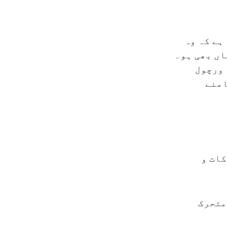
ا ہے کہ وہ
اں بھی ہو۔
ہ ورچول
امنے
حرکات و
ور متحرک