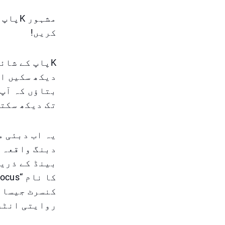
مشہور
کریں!
Kپاپ کے شائ
دیکھ سکیں او
بتاؤں کہ آپ 
تک دیکھ سکتے
کنسرٹ جیسا ت
روایتی انٹرپ