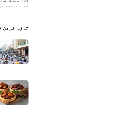
آخری تازہ کاری:
 12:37
اگر آپ کو اس صفحے پر
تازہ ترین خ