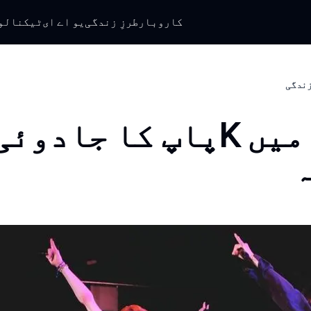
کاروبار
طرزِ زندگی
یو اے ای
ٹیکنالو
 زندگی
دبئی میں Kپاپ کا جادوئی