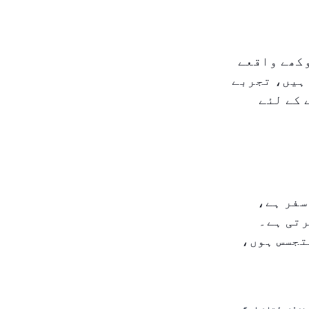
س انوکھے واقعے
ہیں، تجربے
 کے لئے
 میں ایک سفر ہے،
رتی ہے۔
 متجسس ہوں،