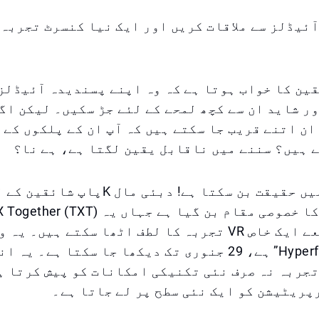
 Kپاپ آئیڈلز سے ملاقات کریں اور ایک نیا کنسرٹ تجرب
قین کا خواب ہوتا ہے کہ وہ اپنے پسندیدہ آئیڈلز
ر شاید ان سے کچھ لمحے کے لئے جڑ سکیں۔ لیکن اگر
ان اتنے قریب جا سکتے ہیں کہ آپ ان کے پلکوں کے 
 ہیں؟ سننے میں ناقابل یقین لگتا ہے، ہے نا؟
یہ اب دبئی میں حقیقت بن سکتا ہے! دبئی مال Kپ
دبنگ واقعہ کا خصوصی مقام بن گیا ہے جہاں ی
بینڈ کے ذریعے ایک خاص VR تجربہ کا لطف اٹھا سکتے ہیں۔
کا نام “Hyperfocus” ہے، 29 جنوری تک دیکھا جا سکتا ہے
جربہ نہ صرف نئی تکنیکی امکانات کو پیش کرتا ہ
ریٹیشن کو ایک نئی سطح پر لے جاتا ہے۔