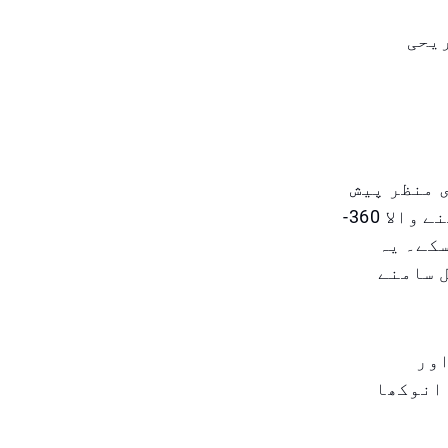
ریحی
بصری منظر پیش
کرتا ہے۔ کنسرٹ ہال کو اس طرح ڈیزائن کیا گیا ہے کہ ہر دیکھنے والا 360-
سکے۔ یہ
آپ کے بالکل سامنے
 اور
 انوکھا