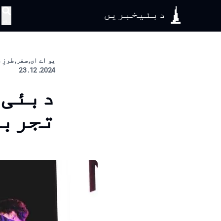
دبئیخبریں
تلاش
یو اے ای, سفر, طرزِ
2024. 12. 23
تجربہ