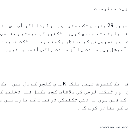
زید معلومات
Hyperfocus تجربہ 29 جنوری تک دستیاب ہے، لہذا اگر آپ ا
ا چاہتے تو جلدی کریں۔ ٹکٹوں کی قیمتیں مناسب 
 اور خصوصیتی کو مدنظر رکھتے ہوئے۔ ٹکٹ خریدنے
آفیشل ویب سائٹ یا آن سائٹ باکس آفسز جائیں۔
یہ تجربہ صرف ایک کنسرٹ نہیں بلکہ Kپاپ کلچر کے دل
اور ٹیکنالوجی کی ملاقات کچھ مکمل نیا تخلیق ک
اہے آپ TXT کے فین ہوں یا نئی تکنیکی ترقیات کے بارے میں