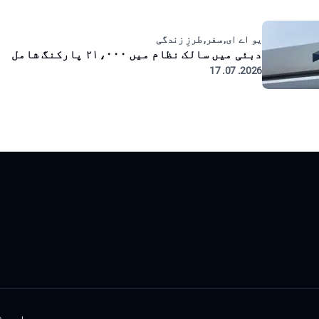
یو اے ای, سفر, طرزِ زندگی
دبئی میں سالک نظام میں ۲۱،۰۰۰ پارکنگ شامل
2026. 07. 17