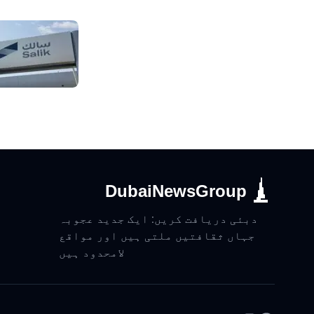
DubaiNewsGroup
دبئی دریافت کریں: ایک جدید عجوبہ
جہاں ثقافتیں ملتی ہیں اور مواقع
لامحدود ہیں