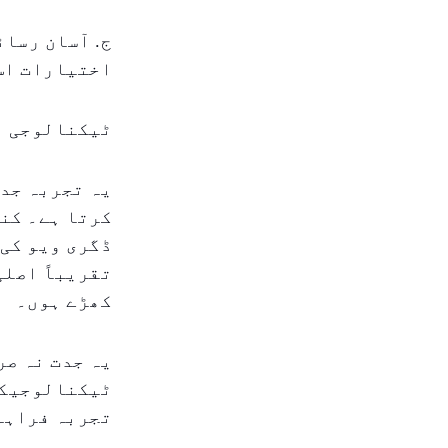
ج. آسان رسائ
اختیارات اس
ٹیکنالوجی ا
ڈگری ویو کی 
کھڑے ہوں۔
ٹیکنالوجیکل 
تجربہ فراہم