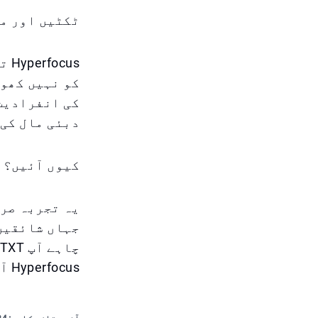
ٹکٹیں اور م
کو نہیں کھون
کی انفرادیت
دبئی مال کی 
کیوں آئیں؟
جہاں شائقین 
چ
Hyperfocus آپ کو متاثر کرے گا۔