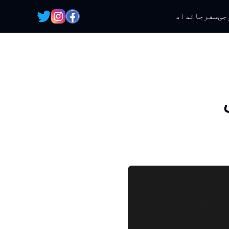
جی
سفر
جائداد