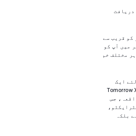
ہ دریافت
 کو قریب سے
 میں آپ کو
ہر مختلف خم
اپ شائقین کے لئے ایک
ہ Tomorrow X Together (TXT)
 یہ واقعہ، جس
۔ یہ انٹرایکٹو،
ے بلکہ