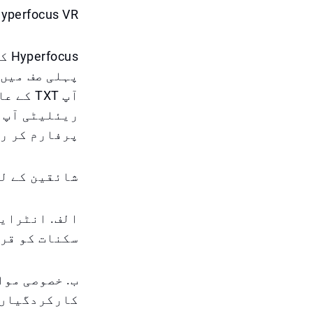
Hyperfocus VR تجربہ میں کیا منتظر 
us
پہلی صف میں 
آپ TXT
ریئلیٹی آپ ک
پرفارم کر ر
شائقین کے ل
سکنات کو قری
کارکردگیاں 