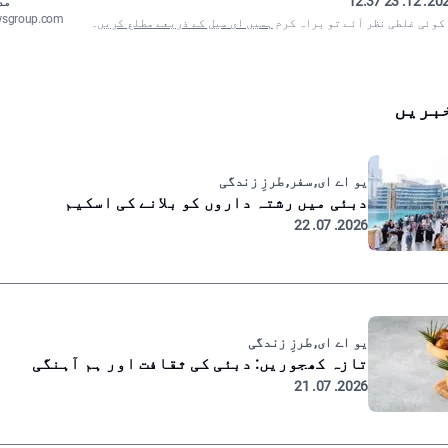
2024. 12. 23
مص
wsgroup.com
 کوئی غلطی نظر آئے تو براہ کرم
ہمیں ای میل کے ذریعے مطلع کریں
۔
بریں
یو اے ای, سفر, طرزِ زندگی
دبئی میں رشتہ داروں کو بلانے کی اسکیم
2026. 07. 22
یو اے ای, طرزِ زندگی
تازہ کھجوریں: دبئی کی ثقافت اور ہم آہنگی
2026. 07. 21