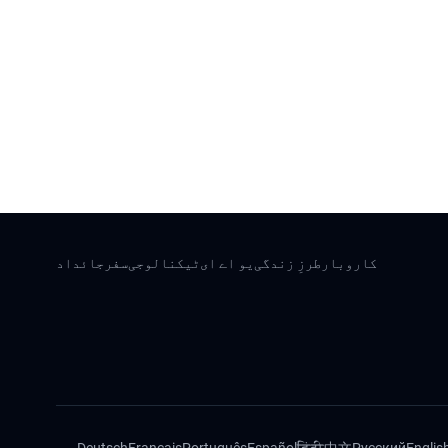
کاروبار
طرزِ زندگی
یو اے ای
ٹیکنالوجی
سفر
جائداد