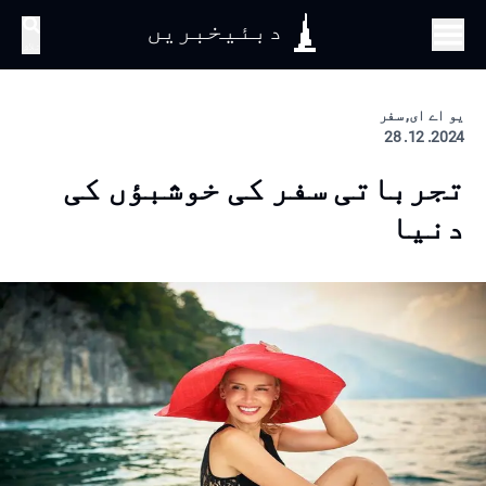
دبئیخبریں
تلاش
یو اے ای, سفر
2024. 12. 28
تجرباتی سفر کی خوشبؤں کی
دنیا