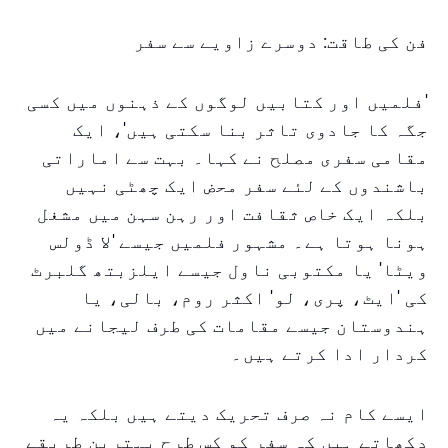
فن کی طاقت: دوسرے زاویے سے سفر
'فلمیں اور کتابیں لوگوں کے ذہنوں میں کسی
جگہ کا جادوی تاثر بنا سکتی ہیں'، ایک
مقامی سفری مصلح نے کہا۔ بہت سے اماراتی
باشندوں کے لئے سفر محض ایک چھٹی نہیں
بلکہ ایک خاص ثقافت اور رہن سہن میں مشغل
ہونا ہوتا ہے۔ مشہور فلمیں جیسے 'لا ڈولس
ویٹا' یا مکتوبی ناول جیسے ایلزبتھ گلبرٹ
کی 'ایٹ، پری، لو' اکثر روم، بالی، یا
ہندوستان جیسے مقامات کی طرف لیجانے میں
کردار ادا کرتے ہیں۔
ایسے کام نہ صرف تحریک دیتے ہیں بلکہ یہ
دکھاتے ہیں کہ سفر کو کس طرح بہترین طریقے