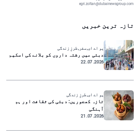
egri.zoltan@dubainewsgroup.com
تازہ ترین خبریں
یو اے ای, سفر, طرزِ زندگی
دبئی میں رشتہ داروں کو بلانے کی اسکیم
2026. 07. 22
یو اے ای, طرزِ زندگی
تازہ کھجوریں: دبئی کی ثقافت اور ہم
آہنگی
2026. 07. 21