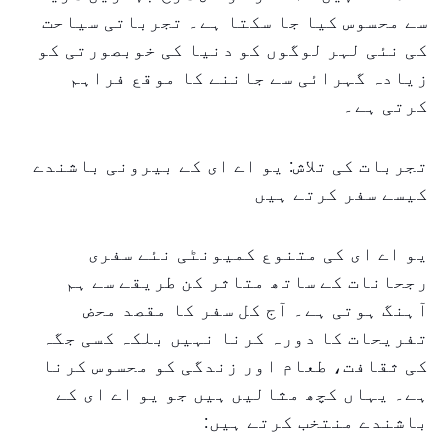
سے محسوس کیا جا سکتا ہے۔ تجرباتی سیاحت
کی نئی لہر لوگوں کو دنیا کی خوبصورتی کو
زیادہ گہرائی سے جاننے کا موقع فراہم
کرتی ہے۔
تجربات کی تلاش: یو اے ای کے بیرونی باشندے
کیسے سفر کرتے ہیں
یو اے ای کی متنوع کمیونٹی نئے سفری
رجحانات کے ساتھ متاثر کن طریقے سے ہم
آہنگ ہوتی ہے۔ آج کل سفر کا مقصد محض
تفریحات کا دورہ کرنا نہیں بلکہ کسی جگہ
کی ثقافت، طعام اور زندگی کو محسوس کرنا
ہے۔ یہاں کچھ مثالیں ہیں جو یو اے ای کے
باشندے منتخب کرتے ہیں: