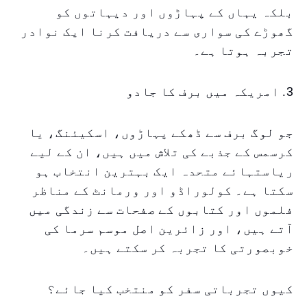
بلکہ یہاں کے پہاڑوں اور دیہاتوں کو
گھوڑے کی سواری سے دریافت کرنا ایک نوادر
تجربہ ہوتا ہے۔
3. امریکہ میں برف کا جادو
جو لوگ برف سے ڈھکے پہاڑوں، اسکیئنگ، یا
کرسمس کے جذبے کی تلاش میں ہیں، ان کے لیے
ریاستہائے متحدہ ایک بہترین انتخاب ہو
سکتا ہے۔ کولوراڈو اور ورمانٹ کے مناظر
فلموں اور کتابوں کے صفحات سے زندگی میں
آتے ہیں، اور زائرین اصل موسم سرما کی
خوبصورتی کا تجربہ کر سکتے ہیں۔
کیوں تجرباتی سفر کو منتخب کیا جائے؟