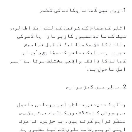
1. روم میں کھانا پکانے کی کلاسز
اٹلی کے طعام کے شوقین کے لئے ایک اطالوی
شیف کے ساتھ مشہور کاربونارا یا گنوکی
بنانے کا فن سکھنا ایک ناقبل فراموش
تجربہ ہے۔ ایک مسافر کے مطابق، 'وہاں
کھانے کا ذائقہ واقعی مختلف ہوتا ہے - یہی
اصل ماحول ہے۔'
2. بالی میں گھڑ سواری
بالی کے دیدنی مناظر اور روحانی ماحول
مہم جوئی کے متلاشیوں کے لیے بہترین پس
منظر فراہم کرتے ہیں۔ یہ جزیرہ نہ صرف
اپنی خوبصورت ساحلوں کے لیے مشہور ہے