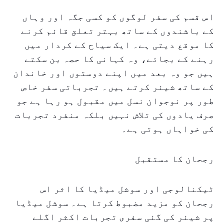
اس قسم کی سفر لوگوں کو کسی جگہ اور وہاں
کے باشندوں کے ساتھ بہتر تعلق قائم کرنے
کا موقع دیتی ہے۔ ایک سیاح کے کردار میں
رہنے کے بجائے، وہ کہانی کا حصہ بن سکتے
ہیں جو وہ بعد میں اپنے دوستوں اور خاندان
کے ساتھ شیئر کرتے ہیں۔ تجرباتی سفر خاص
طور پر نوجوان نسل میں مقبول ہو رہا ہے جو
صرف یادوں کی تلاش نہیں بلکہ منفرد تجربات
کی خواہاں ہوتی ہے۔
رجحان کا مستقبل
ٹیکنالوجی اور سوشل میڈیا کا اثر اس
رجحان کو مزید مضبوط کرتا ہے۔ سوشل میڈیا
پر شیئر کی گئی سفری تجربات اکثر اگلے