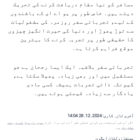
مسافر کو نیا مقام دریافت کرنے کی تحریک
دیتے ہیں۔ خاص طور پر یو اے ای کے باشندوں
کے لیے، تجرباتی سفر روزمرہ کی مشغولیات
سے توڑ پھوڑ اور دنیا کی حیرت انگیز چیزوں
کا حقیقی طور پر تجربہ کرنے کا بہترین
موقع فراہم کرتا ہے۔
تجرباتی سفر بلاشبہ ایک ایسا رجحان ہے جو
مستقبل میں اور بھی زیادہ پھیلا سکتا ہے،
کیونکہ ذاتی تجربات ہمیشہ کسی مادی
یادگار سے زیادہ قیمتی ہوتے ہیں۔
آخری تازہ کاری:
2024. 12. 28 14:04
اگر آپ کو اس صفحے پر کوئی غلطی نظر آئے تو براہ کرم
ہمیں ای میل کے ذریعے
مطلع کریں
۔
مصنف: زولتان ایگری