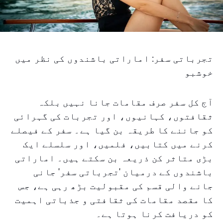
تجرباتی سفر: اماراتی باشندوں کی نظر میں
خوشبو
آج کل سفر صرف مقامات جانا نہیں بلکہ
ثقافتوں، کہانیوں، اور تجربات کی گہرائی
کو جاننے کا طریقہ بن گیا ہے۔ سفر کے فیصلے
کرنے میں کتابیں، فلمیں، اور سلسلے ایک
بڑی متاثر کن ذریعہ بن سکتے ہیں۔ اماراتی
باشندوں کے درمیان 'تجرباتی سفر' جانی
جانے والی قسم کی مقبولیت بڑھ رہی ہے، جس
کا مقصد مقامات کی ثقافتی و جذباتی اہمیت
کو دریافت کرنا ہوتا ہے۔