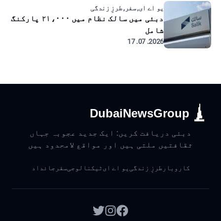
یو اے ای, سفر, طرزِ زندگی
دبئی میں سالک نظام میں ۲۱،۰۰۰ پارکنگ
شامل
2026. 07. 17
DubaiNewsGroup
دبئی دریافت کریں: ایک جدید عجوبہ جہاں
ثقافتیں ملتی ہیں اور مواقع لامحدود ہیں
کاروبار
طرزِ زندگی
یو اے ای
ٹیکنالوجی
سفر
جائداد