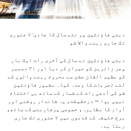
دبئی فاؤنٹین پر نئے سال کا جادو: ۷ جنوری
تک جاری رہنے والا شو
دبئی فاؤنٹین نے سال کی آخری رات ایک بار
پھر زائرین کو حیران کر دیا اور ۳۱ دسمبر
کو عظیم الشان جشن سے محروم رہنے والوں کے
لئے تجربات کا وعدہ کیا۔ مشہور فاؤنٹین
شو کی آدھی رات کے شمار کے ساتھ ہی اختتام
نہیں ہوا — درحقیقت، یہ شاندار روشنی اور
آواز کا مظاہرہ، خصوصی پرفارمنس کے ساتھ،
برج خلیفہ کے قدموں میں ۷ جنوری تک جاری
رہتا ہے۔