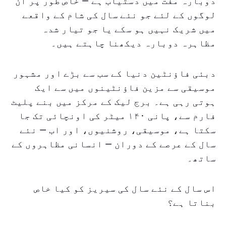
دوبارہ مفت میں دستیاب ہے — خاص طور پر ان
لوگوں کے لئے جو نئے سال کی شام کے واقعے
میں شریک نہیں ہو سکے یا جو تیار شدہ
مظاہرہ دوبارہ دیکھنا چاہتے ہیں۔
دبئی فاؤنٹین دنیا کے سب سے بڑے اور مشہور
موسیقی سے مزین فاؤنٹینوں میں سے ایک
ہوتی رہی ہے۔ برج لیک کے مرکز میں بنے پلیٹ
فارم سے، پانی ۱۴۰ میٹر کی اونچائی تک جا
سکتا ہے، موسیقی، روشنیوں، اور اب — نئے
سال کے عرصے کے دوران — انسانی مظاہروں کے
ساتھ۔
اس سال کے نئے سال کی سیریز کو کیا خاص
بناتا ہے؟