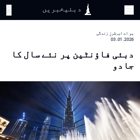
دبئیخبریں
تلاش
یو اے ای, طرزِ زندگی
2026. 01. 03
دبئی فاؤنٹین پر نئے سال کا
جادو