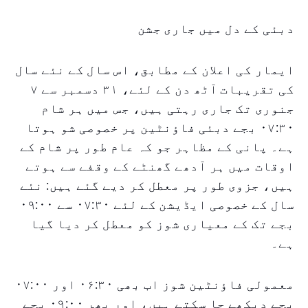
دبئی کے دل میں جاری جشن
ایمار کی اعلان کے مطابق، اس سال کے نئے سال
کی تقریبات آٹھ دن کے لئے، ۳۱ دسمبر سے ۷
جنوری تک جاری رہتی ہیں، جس میں ہر شام
۰۷:۳۰ بجے دبئی فاؤنٹین پر خصوصی شو ہوتا
ہے۔ پانی کے مظاہر جو کہ عام طور پر شام کے
اوقات میں ہر آدھے گھنٹے کے وقفے سے ہوتے
ہیں، جزوی طور پر معطل کر دیے گئے ہیں: نئے
سال کے خصوصی ایڈیشن کے لئے ۰۷:۳۰ سے ۰۹:۰۰
بجے تک کے معیاری شوز کو معطل کر دیا گیا
ہے۔
معمولی فاؤنٹین شوز اب بھی ۰۶:۳۰ اور ۰۷:۰۰
بجے دیکھے جا سکتے ہیں، اور پھر ۰۹:۰۰ بجے