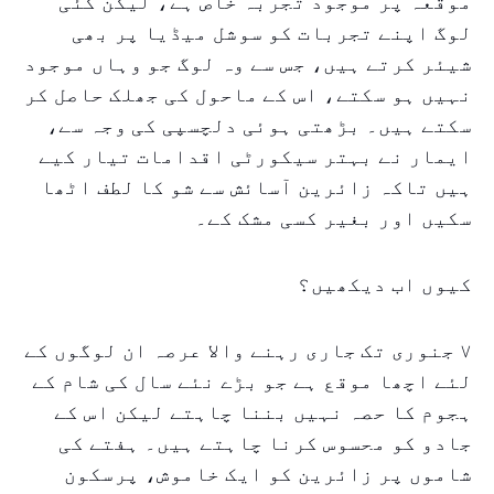
موقعہ پر موجود تجربہ خاص ہے، لیکن کئی
لوگ اپنے تجربات کو سوشل میڈیا پر بھی
شیئر کرتے ہیں، جس سے وہ لوگ جو وہاں موجود
نہیں ہو سکتے، اس کے ماحول کی جھلک حاصل کر
سکتے ہیں۔ بڑھتی ہوئی دلچسپی کی وجہ سے،
ایمار نے بہتر سیکورٹی اقدامات تیار کیے
ہیں تاکہ زائرین آسائش سے شو کا لطف اٹھا
سکیں اور بغیر کسی مشک کے۔
کیوں اب دیکھیں؟
۷ جنوری تک جاری رہنے والا عرصہ ان لوگوں کے
لئے اچھا موقع ہے جو بڑے نئے سال کی شام کے
ہجوم کا حصہ نہیں بننا چاہتے لیکن اس کے
جادو کو محسوس کرنا چاہتے ہیں۔ ہفتے کی
شاموں پر زائرین کو ایک خاموش، پرسکون