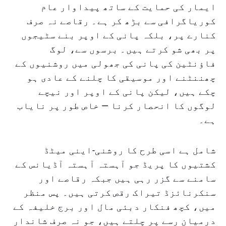
ایمار کی حمایت کے ساتھ پیداوار عام
کوریاگرافی سے بڑھ کر ہے۔ رقاصے نہ صرف
کنارے پر، بلکہ پانی کے اوپر بنے سٹیجوں
پر بھی شو کرتے ہیں۔ برسوں سے، لوگ
فاؤنٹین کی پانی کی جھولی میں روشنیوں کے
چھننٹنے اور موسیقی کا چلنے کے عادی ہو
چکے ہیں، لیکن پانی کے اوپر اور نیچے
لوگوں کا انحصار کرنا — خاص طور پر نایاب
ہے۔
شامل ہے اسی طرح کا روشنی-اینی میٹڈ
کشتیوں کا پریڈ جو آہستہ آہستہ آڈیانس کے
سامنے سے گزر رہی ہیں جبکہ رقاصے اور
سنکرنائزڈ تیراک رقص کرتی ہیں۔ پس منظر
میں، کچھ فنکار دبئی مال اور برج خلیفہ کے
درمیان رسے پر چلتے ہیں، جو نہ صرف شاندار