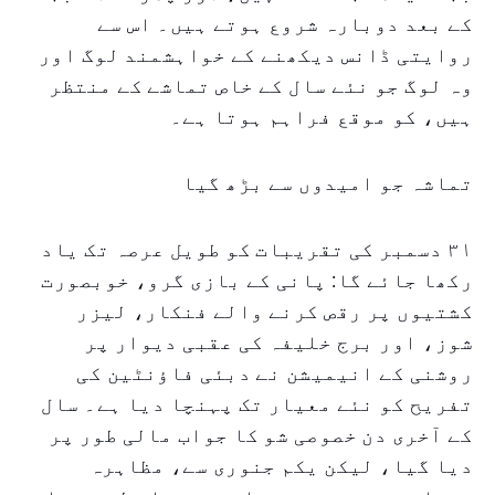
کے بعد دوبارہ شروع ہوتے ہیں۔ اس سے
روایتی ڈانس دیکھنے کے خواہشمند لوگ اور
وہ لوگ جو نئے سال کے خاص تماشے کے منتظر
ہیں، کو موقع فراہم ہوتا ہے۔
تماشہ جو امیدوں سے بڑھ گیا
۳۱ دسمبر کی تقریبات کو طویل عرصہ تک یاد
رکھا جائے گا: پانی کے بازی گرو، خوبصورت
کشتیوں پر رقص کرنے والے فنکار، لیزر
شوز، اور برج خلیفہ کی عقبی دیوار پر
روشنی کے انیمیشن نے دبئی فاؤنٹین کی
تفریح کو نئے معیار تک پہنچا دیا ہے۔ سال
کے آخری دن خصوصی شو کا جواب مالی طور پر
دیا گیا، لیکن یکم جنوری سے، مظاہرہ