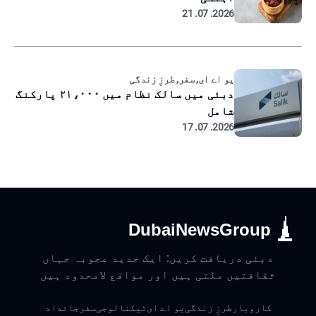
2026. 07. 21
یو اے ای, سفر, طرزِ زندگی
دبئی میں سالک نظام میں ۲۱،۰۰۰ پارکنگ
شامل
2026. 07. 17
DubaiNewsGroup
دبئی دریافت کریں: ایک جدید عجوبہ جہاں
ثقافتیں ملتی ہیں اور مواقع لامحدود ہیں
کاروبار
طرزِ زندگی
یو اے ای
ٹیکنالوجی
سفر
جائداد