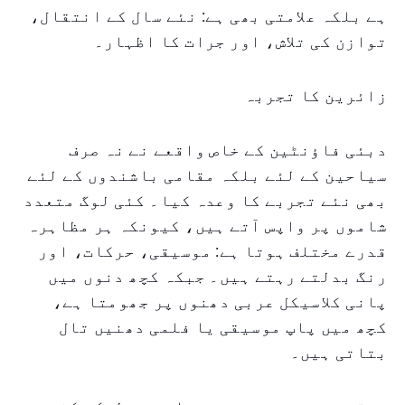
ہے بلکہ علامتی بھی ہے: نئے سال کے انتقال،
توازن کی تلاش، اور جرات کا اظہار۔
زائرین کا تجربہ
دبئی فاؤنٹین کے خاص واقعے نے نہ صرف
سیاحین کے لئے بلکہ مقامی باشندوں کے لئے
بھی نئے تجربے کا وعدہ کیا۔ کئی لوگ متعدد
شاموں پر واپس آتے ہیں، کیونکہ ہر مظاہرہ
قدرے مختلف ہوتا ہے: موسیقی، حرکات، اور
رنگ بدلتے رہتے ہیں۔ جبکہ کچھ دنوں میں
پانی کلاسیکل عربی دھنوں پر جھومتا ہے،
کچھ میں پاپ موسیقی یا فلمی دھنیں تال
بتاتی ہیں۔