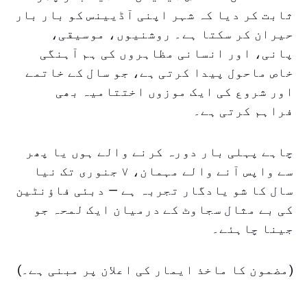
ثابت کر دیا کہ شہر اپنی آڈیینس کو بار بار
حیران کر سکتا ہے۔ روشنیوں، موسیقی،
پانی، اور انسانی مظاہروں کی ہم آہنگی
خاص ماحول پیدا کرتی ہے، جو سال کے خاتمے
اور شروع کی ایک موزوں اختتامیہ بھی
فراہم کرتی ہے۔
چاہے پہلی بار دورہ کرنے والے ہوں یا پھر
سے واپس آنے والے مہمان، ۷ جنوری تک نیا
سال کا شو یادگار تجربہ ہے — دبئی فاؤنٹین
کی بے مثال سجاوٹ کے درمیان ایک لمحہ جو
جینا چاہئے۔
(مضمون کا ماخذ ایمار کی اعلان پر مبنی ہے۔)