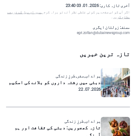
آخری تازہ کاری:
2026. 01. 03 23:40
اگر آپ کو اس صفحے پر کوئی غلطی نظر آئے تو براہ کرم
ہمیں ای میل کے ذریعے
مطلع کریں
۔
مصنف: زولتان ایگری
egri.zoltan@dubainewsgroup.com
تازہ ترین خبریں
یو اے ای, سفر, طرزِ زندگی
دبئی میں رشتہ داروں کو بلانے کی اسکیم
2026. 07. 22
یو اے ای, طرزِ زندگی
تازہ کھجوریں: دبئی کی ثقافت اور ہم
آہنگی