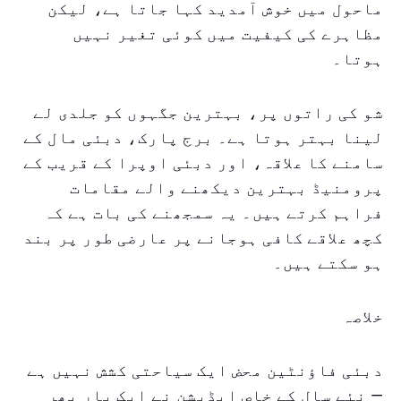
ماحول میں خوش آمدید کہا جاتا ہے، لیکن
مظاہرے کی کیفیت میں کوئی تغیر نہیں
ہوتا۔
شو کی راتوں پر، بہترین جگہوں کو جلدی لے
لینا بہتر ہوتا ہے۔ برج پارک، دبئی مال کے
سامنے کا علاقہ، اور دبئی اوپرا کے قریب کے
پرومنیڈ بہترین دیکھنے والے مقامات
فراہم کرتے ہیں۔ یہ سمجھنے کی بات ہے کہ
کچھ علاقے کافی ہوجانے پر عارضی طور پر بند
ہو سکتے ہیں۔
خلاصہ
دبئی فاؤنٹین محض ایک سیاحتی کشش نہیں ہے
— نئے سال کے خاص ایڈیشن نے ایک بار پھر