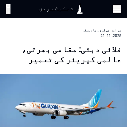
دبئیخبریں
تلاش
یو اے ای, کاروبار, سفر
2025. 11. 21
فلائی دبئی: مقامی بھرتی،
عالمی کیریئر کی تعمیر