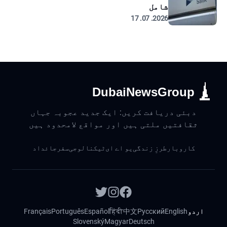
شامل
2026. 07. 17
DubaiNewsGroup
دبئی دریافت کریں: ایک جدید عجوبہ جہاں
ثقافتیں ملتی ہیں اور مواقع لامحدود ہیں
کاروبار
طرزِ زندگی
یو اے ای
ٹیکنالوجی
سفر
جائداد
اردو
English
Русский
中文
हिंदी
Español
Português
Français
Slovenský
Magyar
Deutsch