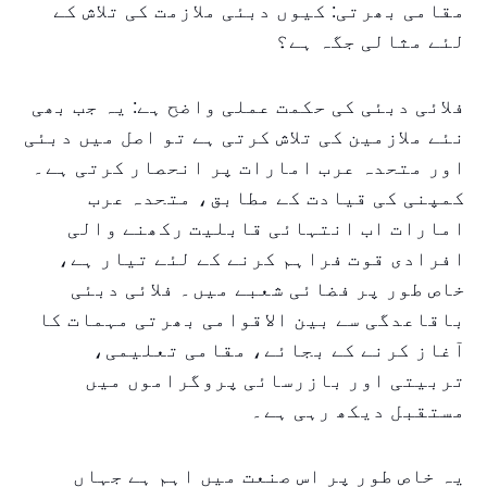
مقامی بھرتی: کیوں دبئی ملازمت کی تلاش کے
لئے مثالی جگہ ہے؟
فلائی دبئی کی حکمت عملی واضح ہے: یہ جب بھی
نئے ملازمین کی تلاش کرتی ہے تو اصل میں دبئی
اور متحدہ عرب امارات پر انحصار کرتی ہے۔
کمپنی کی قیادت کے مطابق، متحدہ عرب
امارات اب انتہائی قابلیت رکھنے والی
افرادی قوت فراہم کرنے کے لئے تیار ہے،
خاص طور پر فضائی شعبے میں۔ فلائی دبئی
باقاعدگی سے بین الاقوامی بھرتی مہمات کا
آغاز کرنے کے بجائے، مقامی تعلیمی،
تربیتی اور بازرسائی پروگراموں میں
مستقبل دیکھ رہی ہے۔
یہ خاص طور پر اس صنعت میں اہم ہے جہاں