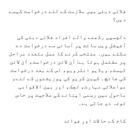
فلائی دبئی میں ملازمت کے لئے درخواست کیسے
دیں؟
دلچسپی رکھنے والے افراد فلائی دبئی کی
آفیشل ویب سائٹ پر آسانی سے درخواست دے
سکتے ہیں۔ منتخب کرنے کا عمل متعدد مراحل
پر مشتمل ہوتا ہے: آن لائن درخواست، آن لائن
ٹیسٹ، ویڈیو انٹرویو، اس کے بعد درخواست
کی جانچ۔ کیبن کریو کی پوزیشنوں کے لئے،
مواصلاتی مہارت، لچک، اور بین الاقوامی
ماحول میں رسمی اپنانے کی صلاحیت پر خاص
توجہ دی جاتی ہے۔
کام کے حالات اور فوائد