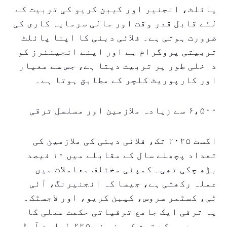
پائلٹ، انجنیر اور کیبن کریو کی تربیت کے
لئے قابل قدر وقت اور مالی سرمایہ کاری کی
ضرورت ہوتی ہے۔ فلائی دبئی کا اپنا پائلٹ
تربیتی پروگرام ہے اور اپنے انجینئرز کو
داخلی طور پر تربیت دیتا ہے، جس سے معیار
اور کارپوریٹ کلچر کے مطابق ہوتا ہے۔
۶،۵۰۰ سے زیادہ ملازمین اور مسلسل ترقی
اگست ۲۰۲۵ تک، فلائی دبئی کی ملازمین کی
تعداد پچھلے سال کے مقابلے میں ۱۰ فیصد
بڑھ چکی تھی۔ کمپنی مختلف معاملات میں
عملہ رکھتی ہے، جیسا کہ انجنیرنگ، آئی
ٹی، کسٹمر سروس، کیبن کریو، اور لاجسٹک۔
یہ ترقی ایک جامع ترقیاتی حکمت عملی کا
حصہ ہے جس کے تحت کمپنی نے ۲۲۵ طیارے آرڈر