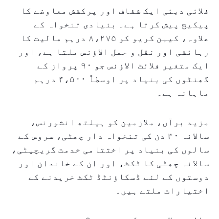
فلائی دبئی ایک شفاف اور پرکشش معاوضے کا
پیکیج پیش کرتا ہے۔ بنیادی تنخواہ کے
علاوہ، کیبن کریو کو ۸،۲۷۵ درہم مالیت کا
رہائشی اور نقل و حمل الاؤنس ملتا ہے، اور
ایک متغیر فلائٹ الاؤنس جو ۹۰ پرواز کے
گھنٹوں کی بنیاد پر اوسطاً ۴،۵۰۰ درہم
ماہانہ ہے۔
مزید برآں، ملازمین کو ہیلتھ انشورنس،
سالانہ ۳۰ دن کی تنخواہ دار چھٹی، سروس کے
سالوں کی بنیاد پر اختتامی خدمت گریچیٹی،
سالانہ چھٹی کا ٹکٹ، اور ان کے خاندان اور
دوستوں کے لئے ڈسکاؤنٹڈ ٹکٹ خریدنے کے
اختیارات ملتے ہیں۔