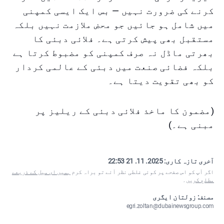
کرنے کی ضرورت نہیں — بس ایک ایسی کمپنی
میں شامل ہو جائیں جو محض ملازمت نہیں بلکہ
مستقبل بھی پیش کرتی ہے۔ فلائی دبئی کا
بھرتی ماڈل نہ صرف کمپنی کو مضبوط کرتا ہے
بلکہ فضائی صنعت میں دبئی کے عالمی کردار
کو بھی تقویت دیتا ہے۔
(مضمون کا ماخذ فلائی دبئی کے ریلیز پر
مبنی ہے۔)
آخری تازہ کاری:
2025. 11. 21 22:53
اگر آپ کو اس صفحے پر کوئی غلطی نظر آئے تو براہ کرم
ہمیں ای میل کے ذریعے
مطلع کریں
۔
مصنف: زولتان ایگری
egri.zoltan@dubainewsgroup.com