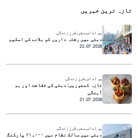
تازہ ترین خبریں
یو اے ای, سفر, طرزِ زندگی
دبئی میں رشتہ داروں کو بلانے کی اسکیم
2026. 07. 22
یو اے ای, طرزِ زندگی
تازہ کھجوریں: دبئی کی ثقافت اور ہم
آہنگی
2026. 07. 21
یو اے ای, سفر, طرزِ زندگی
دبئی میں سالک نظام میں ۲۱،۰۰۰ پارکنگ