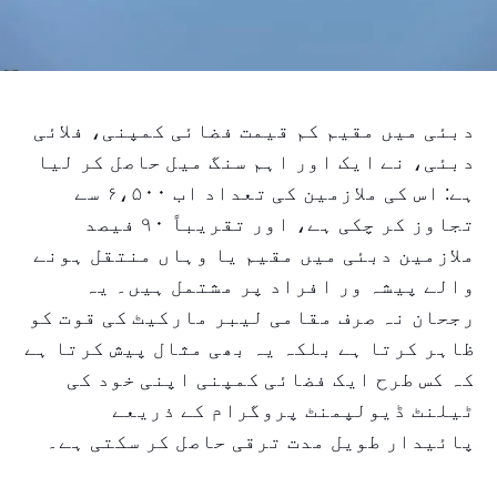
دبئی میں مقیم کم قیمت فضائی کمپنی، فلائی
دبئی، نے ایک اور اہم سنگ میل حاصل کر لیا
ہے: اس کی ملازمین کی تعداد اب ۶،۵۰۰ سے
تجاوز کر چکی ہے، اور تقریباً ۹۰ فیصد
ملازمین دبئی میں مقیم یا وہاں منتقل ہونے
والے پیشہ ور افراد پر مشتمل ہیں۔ یہ
رجحان نہ صرف مقامی لیبر مارکیٹ کی قوت کو
ظاہر کرتا ہے بلکہ یہ بھی مثال پیش کرتا ہے
کہ کس طرح ایک فضائی کمپنی اپنی خود کی
ٹیلنٹ ڈیولپمنٹ پروگرام کے ذریعے
پائیدار طویل مدت ترقی حاصل کر سکتی ہے۔