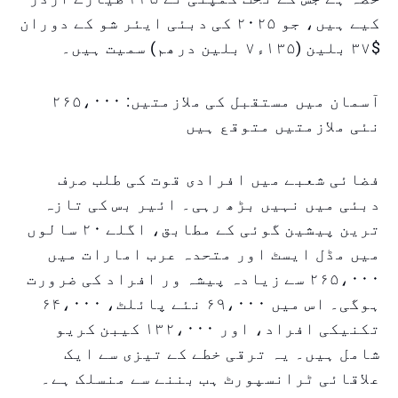
کیے ہیں، جو ۲۰۲۵ کی دبئی ایئر شو کے دوران
$۳۷ بلین (۱۳۵ء۷ بلین درھم) سمیت ہیں۔
آسمان میں مستقبل کی ملازمتیں: ۲۶۵،۰۰۰
نئی ملازمتیں متوقع ہیں
فضائی شعبے میں افرادی قوت کی طلب صرف
دبئی میں نہیں بڑھ رہی۔ ائیر بس کی تازہ
ترین پیشین گوئی کے مطابق، اگلے ۲۰ سالوں
میں مڈل ایسٹ اور متحدہ عرب امارات میں
۲۶۵،۰۰۰ سے زیادہ پیشہ ور افراد کی ضرورت
ہوگی۔ اس میں ۶۹،۰۰۰ نئے پائلٹ، ۶۴،۰۰۰
تکنیکی افراد، اور ۱۳۲،۰۰۰ کیبن کریو
شامل ہیں۔ یہ ترقی خطے کے تیزی سے ایک
علاقائی ٹرانسپورٹ ہب بننے سے منسلک ہے۔