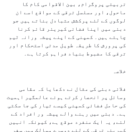
تربیتی پروگرام، بین الاقوامی کام کا
ماحول، اور مسلسل ترقی کے مواقع اسے ان
لوگوں کے لئے پرکشش متبادل بناتے ہیں جو
دبئی میں اپنا فضائی کیریئر قائم کرنا
چاہتے ہیں۔ کمپنی کے اپنے پیشہ ورانہ ٹیم
کی پرورش کا طریقہ طویل مدتی استحکام اور
ترقی کا مضبوط بنیاد فراہم کرتا ہے۔
خلاصہ
فلائی دبئی کی مثال نے دکھایا کہ مقامی
وسائل پر انحصار کرتے ہوئے عالمگیر اہمیت
کی حامل فضائی کمپنی کیسے تیار کی جا سکتی
ہے۔ دبئی میں رہنے والے پیشہ ور افراد کے
لئے، یہ ایک منفرد موقع ہے، کیونکہ انہیں
کیریئر ترقی کے لئے دوسرے ممالک میں سفر