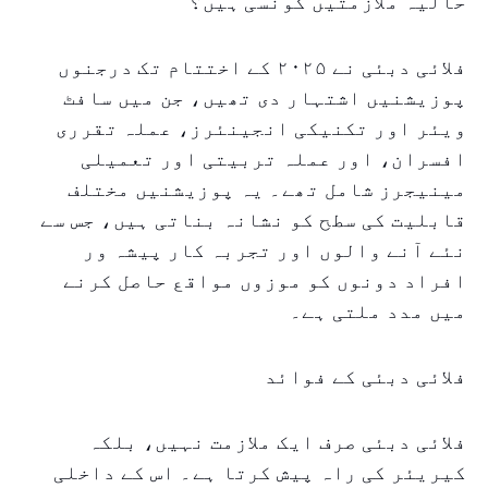
حالیہ ملازمتیں کونسی ہیں؟
فلائی دبئی نے ۲۰۲۵ کے اختتام تک درجنوں
پوزیشنیں اشتہار دی تھیں، جن میں سافٹ
ویئر اور تکنیکی انجینئرز، عملہ تقرری
افسران، اور عملہ تربیتی اور تعمیلی
مینیجرز شامل تھے۔ یہ پوزیشنیں مختلف
قابلیت کی سطح کو نشانہ بناتی ہیں، جس سے
نئے آنے والوں اور تجربہ کار پیشہ ور
افراد دونوں کو موزوں مواقع حاصل کرنے
میں مدد ملتی ہے۔
فلائی دبئی کے فوائد
فلائی دبئی صرف ایک ملازمت نہیں، بلکہ
کیریئر کی راہ پیش کرتا ہے۔ اس کے داخلی