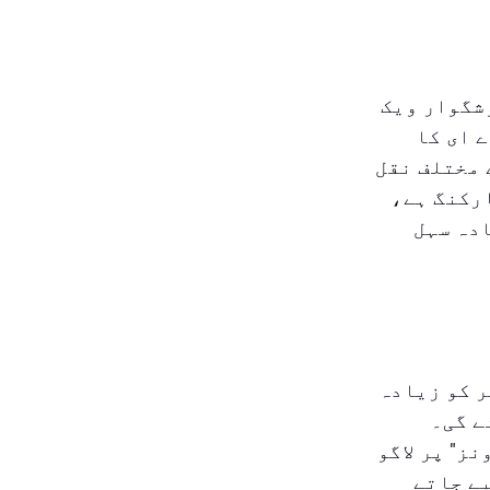
شگوار ویک
ے ای کا
 مختلف نقل
ارکنگ ہے،
ادہ سہل
ور پر اعلان کیا ہے کہ یکم اور ۲ دسمبر کو زیادہ
ے گی۔
ز" پر لاگو
یے جاتے