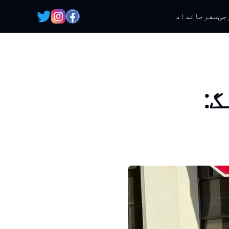
جی
سفر
جائداد
گ: