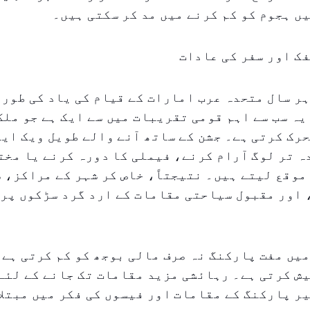
ں ہجوم کو کم کرنے میں مد کر سکتی ہیں۔
ک اور سفر کی عادات
ہر سال متحدہ عرب امارات کے قیام کی یاد کی طور 
یہ سب سے اہم قومی تقریبات میں سے ایک ہے جو ملک
رک کرتی ہے۔ جشن کے ساتھ آنے والے طویل ویک این
 تر لوگ آرام کرنے، فیملی کا دورہ کرنے یا مخت
موقع لیتے ہیں۔ نتیجتاً، خاص کر شہر کے مراکز، 
اور مقبول سیاحتی مقامات کے ارد گرد سڑکوں پر 
یں مفت پارکنگ نہ صرف مالی بوجھ کو کم کرتی ہے 
ش کرتی ہے۔ رہائشی مزید مقامات تک جانے کے لئے
ر پارکنگ کے مقامات اور فیسوں کی فکر میں مبتلا