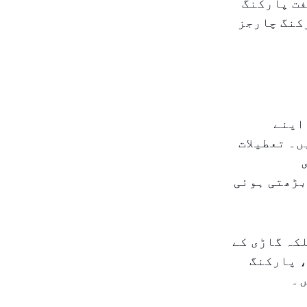
فت پارکنگ
رکنگ چارجز
 اپنے
ں۔ تعطیلات
بڑھتی ہوئی
کہ گاڑی کے
، پارکنگ
ں۔