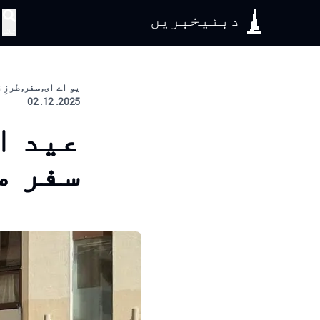
دبئیخبریں
تلاش
یو اے ای, سفر, طرزِ
2025. 12. 02
عید ا
سفر م