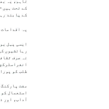
تاہم، یہ بھی
کے تحت ہیں —
کے پابند رہ
یہ اقدامات 
ایسی پہل یو 
رہائشیوں کی 
نہ صرف ثقافت
انفراسٹرکچر
طلب کو پورا 
مفت پارکنگ ا
استعمال کو 
آداب، اور ذ