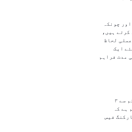
اور چونکہ
 کرتے ہیں،
عملی لحاظ
ئے ایک
ی مدت فراہم
دبئی نے بھی سازگار اقدامات میں شمولیت کا اعلان کیا ہے، یکم سے ۳
 ہے کہ
 کار پارکس اور مقامات جیسے ال خیل گیٹ N-365 پارکنگ فیس