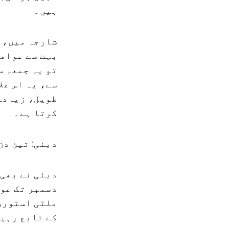
ہیں۔
شارجہ میں، ج
بہت سے عوامی
تو یہ جمعہ س
سے، یہ اس عل
طویل، زیادہ 
کرتا ہے۔
دبئی: تین دن
دسمبر تک عوا
کے تابع رہیں