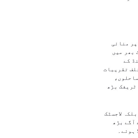
پر منائی
 بھر میں
ڈ کے
لف تقریبات
ساحلوں،
ٹریفک بڑھ
بلکہ لاجسٹک
 آگے بڑھ
 ہوئے۔