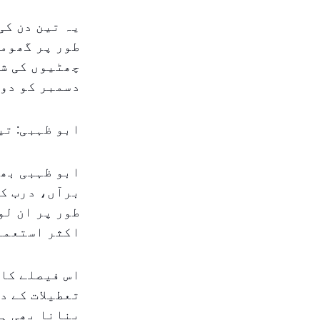
یہ تین دن کی
طور پر گھومن
دسمبر کو دوب
ابو ظہبی: تی
ابو ظہبی بھی
برآں، درب کے
طور پر ان لو
اکثر استعمال
اس فیصلے کا 
تعطیلات کے د
بنانا بھی ہے