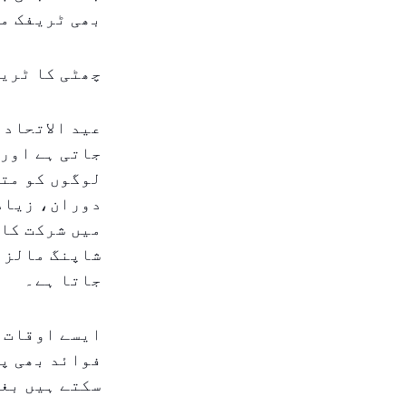
بھی ٹریفک می
چھٹی کا ٹریف
عید الاتحاد 
جاتی ہے اور 
لوگوں کو متح
دوران، زیادہ
میں شرکت کا 
شاپنگ مالز، 
جاتا ہے۔
ایسے اوقات م
فوائد بھی پی
سکتے ہیں بغی