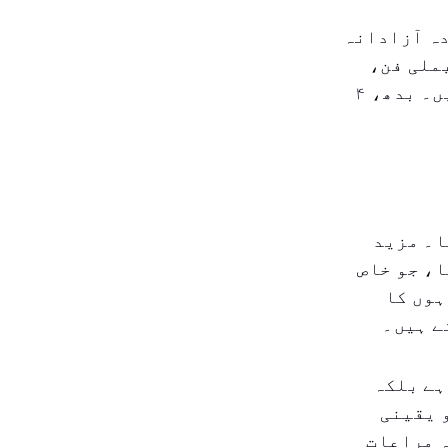
دہ آزادانہ
یملی فن،
چھٹیوں کی شاپنگ یا دیگر تقریبات کی منصوبہ بندی کر رہے ہیں۔ بدھ، ۴
ا۔ مزید
ا، جو خاص
ہوں کا
ے ہیں۔
ہے بلکہ
 یقینی
ہ مراعات