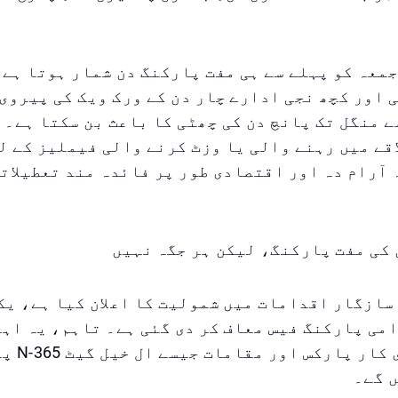
معہ کو پہلے سے ہی مفت پارکنگ دن شمار ہوتا ہے 
 اور کچھ نجی ادارے چار دن کے ورک ویک کی پیروی
ے منگل تک پانچ دن کی چھٹی کا باعث بن سکتا ہے۔ 
اقے میں رہنے والی یا وزٹ کرنے والی فیملیز کے ل
آرام دہ اور اقتصادی طور پر فائدہ مند تعطیلات
 کی مفت پارکنگ، لیکن ہر جگہ نہیں
می پارکنگ فیس معاف کر دی گئی ہے۔ تاہم، یہ اہم
ملٹی اسٹوری
 گے۔