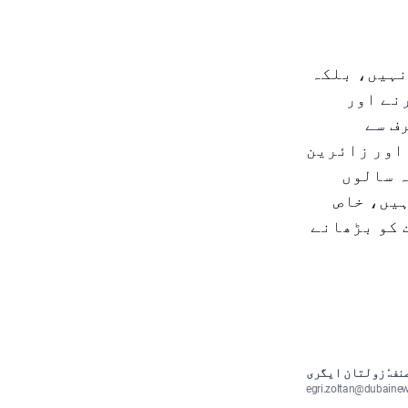
 نہیں، بلکہ
نے اور
ف سے
اور زائرین
ہ سالوں
ہیں، خاص
 کو بڑھانے
نف: زولتان ایگری
egri.zoltan@dubaine