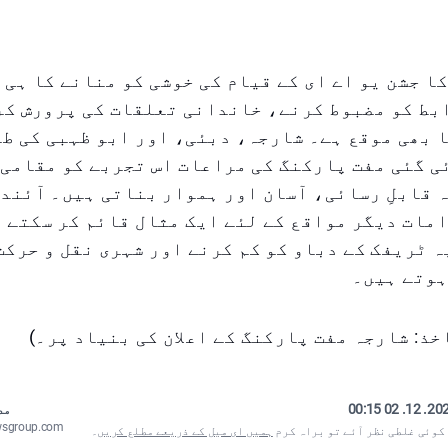
کا جشن یو اے ای کے قیام کی خوشی کو منانے کا ہی
بط کو مضبوط کرنے، خاندانی تعلقات کی پرورش کر
 بھی موقع ہے۔ شارجہ، دبئی، اور ابو ظہبی کی طر
 گئی مفت پارکنگ کی مراعات اس تجربے کو مقامی 
 قابلِ رسائی، آسان اور ہموار بناتی ہیں۔ آئند
مات دیگر مواقع کے لئے ایک مثال قائم کر سکتے 
ہ ٹریفک کے دباو کو کم کرنے اور شہری نقل و حرکت
ہوتے ہیں۔
خذ: شارجہ مفت پارکنگ کے اعلان کی بنیاد پر۔)
2025. 12. 02
مص
wsgroup.com
 کوئی غلطی نظر آئے تو براہ کرم
ہمیں ای میل کے ذریعے مطلع کریں
۔