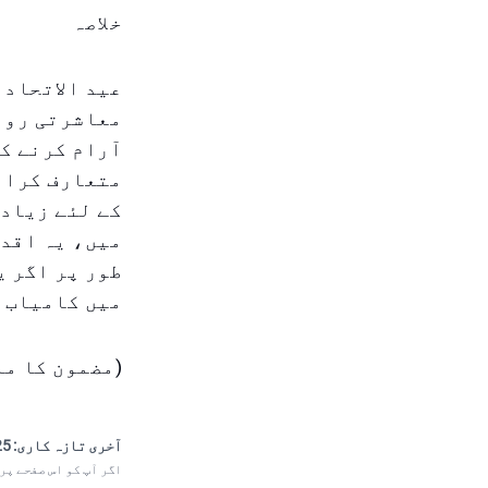
خلاصہ
عید الاتحاد 
معاشرتی روا
آرام کرنے کا
متعارف کرائی
کے لئے زیادہ
میں، یہ اقدا
طور پر اگر ی
میں کامیاب 
(مضمون کا ما
آخری تازہ کاری:
 00:15
اگر آپ کو اس صفحے پر