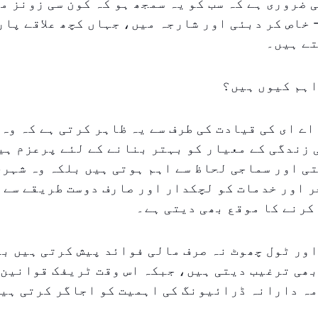
 ضروری ہے کہ سب کو یہ سمجھ ہو کہ کون سی زونز م
 خاص کر دبئی اور شارجہ میں، جہاں کچھ علاقے پا
تے ہیں۔
اہم کیوں ہیں؟
اے ای کی قیادت کی طرف سے یہ ظاہر کرتی ہے کہ وہ
زندگی کے معیار کو بہتر بنانے کے لئے پرعزم ہی
ی اور سماجی لحاظ سے اہم ہوتی ہیں بلکہ وہ شہری
 اور خدمات کو لچکدار اور صارف دوست طریقے سے 
کرنے کا موقع بھی دیتی ہے۔
ور ٹول چھوٹ نہ صرف مالی فوائد پیش کرتی ہیں بل
بھی ترغیب دیتی ہیں، جبکہ اس وقت ٹریفک قوانین
مہ دارانہ ڈرائیونگ کی اہمیت کو اجاگر کرتی ہی