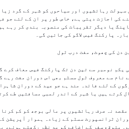
 سہولت رہائشیوں اور سیاحوں کو شہر کے گرد زیا
ے کی اجازت دیتی ہے، خاص طور پر ان کے لئے جو ف
ارہ پارکنگ فیس لاگو کی جائیں گی۔
ن دن کی چھوٹ، مفت درب ٹول
 یکم نومبر سے تین دن تک پارکنگ فیس معاف کرے گ
 نام سے معروف ٹول سسٹم بھی اس دوران مفت رہے گ
گوں کے لئے فائدہ مند ہے جو عید کے دوران شاہرا
 کرتے ہیں یا شہر کے اندر لمبی مسافتیں طے کرت
مقصد نہ صرف رہائشیوں پر مالی بوجھ کو کم کرنا 
وران ٹرانسپورٹ سسٹم کے زیادہ ہموار آپریشن کو
۔ متوقع سفر کے اضافے کو مد نظر رکھتے ہوئے، ی