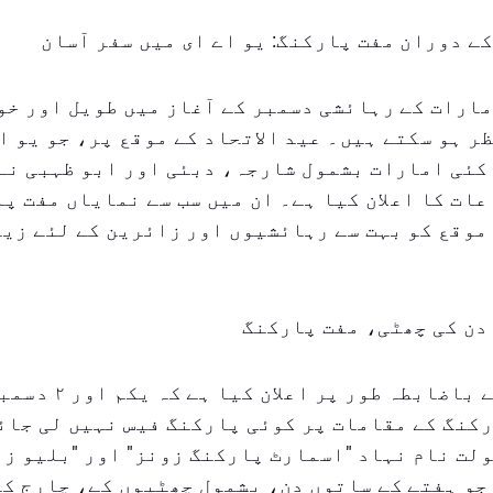
کے دوران مفت پارکنگ: یو اے ای میں سفر آسان
ارات کے رہائشی دسمبر کے آغاز میں طویل اور خو
ر ہو سکتے ہیں۔ عید الاتحاد کے موقع پر، جو یو ا
کئی امارات بشمول شارجہ، دبئی اور ابو ظہبی نے
عات کا اعلان کیا ہے۔ ان میں سب سے نمایاں مفت پ
موقع کو بہت سے رہائشیوں اور زائرین کے لئے زی
دن کی چھٹی، مفت پارکنگ
شارجہ شہر نے باضابطہ ط
کنگ کے مقامات پر کوئی پارکنگ فیس نہیں لی جائ
لت نام نہاد "اسمارٹ پارکنگ زونز" اور "بلیو زون
جو ہفتے کے ساتوں دن، بشمول چھٹیوں کے، چارج ک