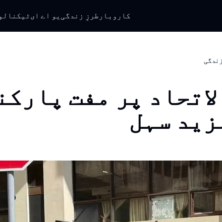
کاروبار
طرزِ زندگی
یو اے ای
ٹیکنالو
 زندگی
لاتحاد پر مفت پارکن
زید سہل