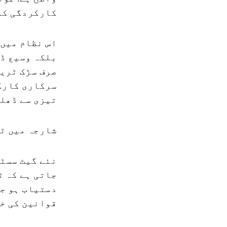
کارکردگی کو
اس نظام میں،
بلکہ وسیع ڈی
صرف سڑک ٹریف
سرکاری کارکر
تیزی سے ڈھلن
شارجہ میں ٹر
نئے گیٹ سسٹم
جاتی ہے کہ ٹ
دستیاب ہو جا
قوانین کی خ