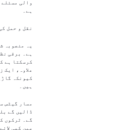
والی مسئلے ک
ہے۔
نقل و حمل کی
یہ منصوبہ شا
ہے۔ برقی نظا
کرسکتا ہے کی
علاوہ، ایک ز
کیونکہ گاڑیا
ہیں۔
مسار گیٹس سے
ڈالیں گے بلک
گے۔ ٹرکوں کے
میں کمی لائے