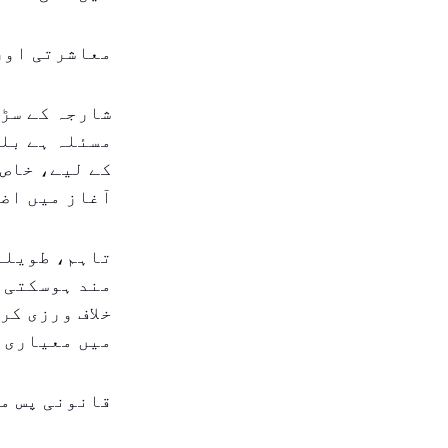
معاشرتی اور
شارجہ کے سڑک
مسئلہ ہے بلک
کے لیے، خاص 
آغاز میں اض
تاہم، طویلے
مند ہوسکتی ہ
خلاف ورزی کر
میں معیاری خ
قانونی پس من