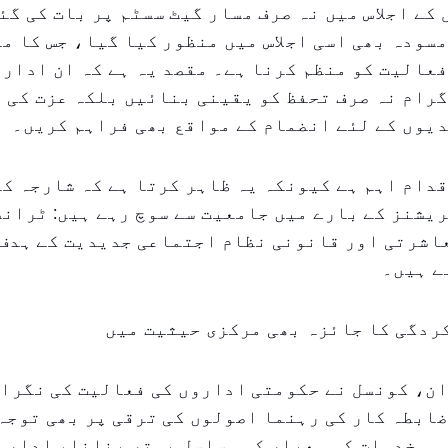
کے اجلاس میں نہ صرف مسار گیٹ سسٹم پر بات کی گئ
سودہ بھی اسی اجلاس میں منظور کیا گیا، جس کا مق
عالیت کو منظم کرنا ہے۔ مقصد یہ ہے کہ ان ادارو
رام نہ صرف تحفظ کو یقینی بنائیں بلکہ عزت کی 
یوں کے لئے انضمام کے مواقع بھی فراہم کریں۔
دام اہم ہے کیونکہ یہ ظاہر کرتا ہے کہ شارجہ ک
یشنز کے بارے میں جامعیت سے سوچ رہے ہیں: ٹران
اشرتی اور قانونی نظام اجتماعی جدیدیت کے ہدف 
ے ہیں۔
ردگی کا جائزہ بھی مرکزی حیثیت میں
ان، کونسل نے حکومتی اداروں کی فعالیت کی نگرا
ابطہ کار کی رہنما اصولوں کی ترقی پر بھی توجہ
می خدمات کی معیار کو مسلسل بہتر بنانا، ادارہ