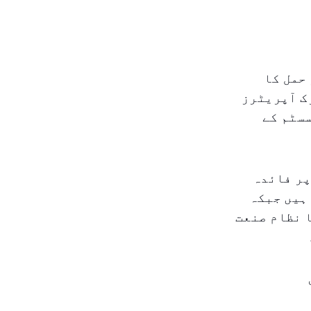
حمل کا
ک آپریٹرز
سسٹم کے
پر فائدہ
ہیں جبکہ
ا نظام صنعت