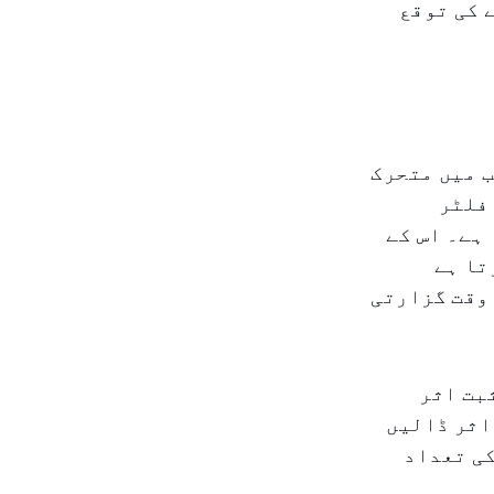
 کی توقع
 میں متحرک
فلٹر
ہے۔ اس کے
تا ہے
وقت گزارتی
بت اثر
اثر ڈالیں
کی تعداد