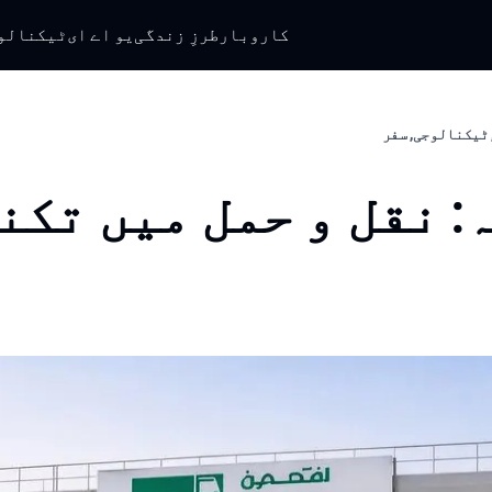
کاروبار
طرزِ زندگی
یو اے ای
ٹیکنالو
 ٹیکنالوجی, سفر
: نقل و حمل میں تکن