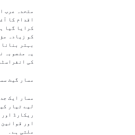
متحدہ عرب ام
اقدام کا آغا
کرایا گیا ہے
کو زیادہ مؤث
بہتر بنانا، 
یہ منصوبہ نہ
کی انفراسٹرک
مسار گیٹ سسٹ
مسار ایک جدی
لیے تیار کیا
ریکارڈ اور چ
اور قوانین ک
ملتی ہے۔