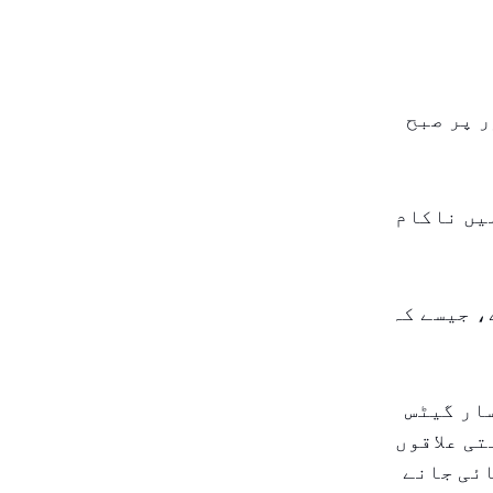
ر پر صبح
یں ناکام
، جیسے کہ
ار گیٹس
ی علاقوں
ائی جانے