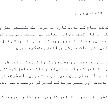
 اقتصادی پہلو
 کے نظام کے جدید کاری نہ صرف ایک تکنیکی نقل و 
ہ اس کا اقتصادی اور معاشرتی اہمیت بھی ہے۔ ٹر
طور پر چھوٹے کاروباروں کے لیے، نئے برقی ٹول 
افی اخراجات معیشی چیلنجز پیش کرتے ہیں۔
 میں شفافیت اور صحیح ریکارڈ کیپنگ ممکنہ طور 
ے: قانون کے پابند کمپنیاں فائدے حاصل کرسکتی 
نے والے چھان بین میں نکل جاتے ہیں۔ اس طرح، نی
دمات اور بہتر مرمت کے کلچر کی ترغیب دیتا ہے۔
ظر: نئے مسودہ قانون کا بھی ایجنڈا پر موجودگی