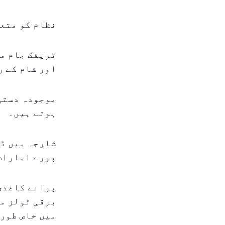
نظام کو متعا
ٹریفک جام می
اور شام کے ر
موجودہ دستی 
ہوتے ہیں۔
شارجہ میں ڈی
پورے امارات
پرانے کاغذی
برقی ٹولز مت
میں خاص طور 