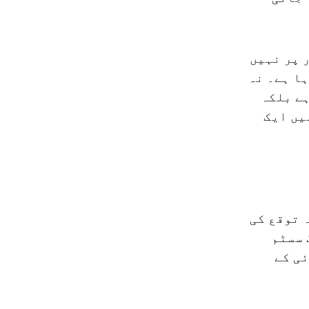
 پر نہیں
ا ہے۔ نہ
ہے بلکہ
یں ایک
 توقع کی
 سسٹم
ی کے