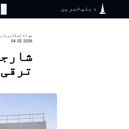
دبئیخبریں
تلاش
یو اے ای, کاروبار,
2026. 02. 04
شارجہ
ترقی