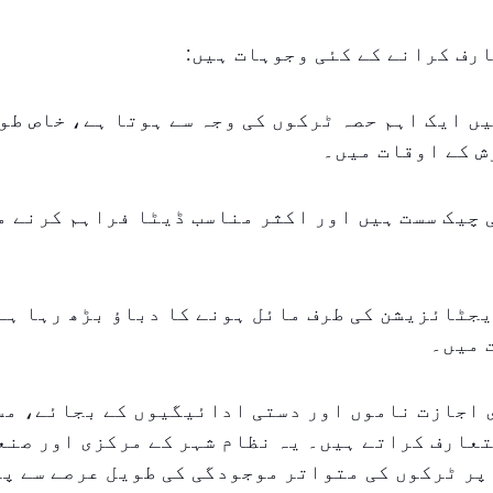
رف کرانے کے کئی وجوہات ہیں:
ں ایک اہم حصہ ٹرکوں کی وجہ سے ہوتا ہے، خاص طو
ش کے اوقات میں۔
چیک سست ہیں اور اکثر مناسب ڈیٹا فراہم کرنے م
جٹائزیشن کی طرف مائل ہونے کا دباؤ بڑھ رہا ہے
 میں۔
 اجازت ناموں اور دستی ادائیگیوں کے بجائے، مس
عارف کراتے ہیں۔ یہ نظام شہر کے مرکزی اور صنعت
پر ٹرکوں کی متواتر موجودگی کی طویل عرصے سے پ