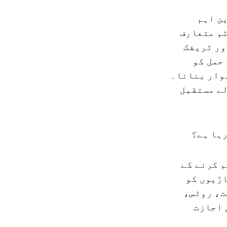
ن اہم
ٹم متعارف
ور ٹریفک
 حمل کو
موار بنانا۔
لے مستقبل
رہا ہے؟
م کرنے کے
اڑیوں کو
ت، روٹس،
 اجازت