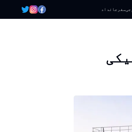
جی
سفر
جائداد
یکی