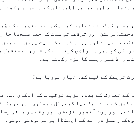
 بڑھانا، اور عوامی اطمینان کو برقرار رکھنا۔
 مسار گیٹس کے تعارف کو ایک واحد منصوبے کے طور
جیٹلائزیشن اور ترقیاتی سمت کا حصہ سمجھا جا رہ
ک کو ناپنے اور بہتر کرنے کی نیت یہاں نمایاں 
دگی کو بھی یہ واضح کرتا ہے کہ شارجہ مستقبل م
ے والا شہر رہنے کا عزم رکھتا ہے۔
ک ٹریفک کے لیے کیا تیار ہورہا ہے؟
 کے تعارف کے بعد، مزید ترقیات کا امکان ہے۔ یہ
رکوں کے لئے ایک نیا ڈیجیٹل رجسٹری اور ٹریکنگ
ئے، اور روٹ آتھورائزیشن اور وقت پر مبنی رسائ
ودکار عمل درآمد کے ایجنڈا پر موجودگی ہوگی۔