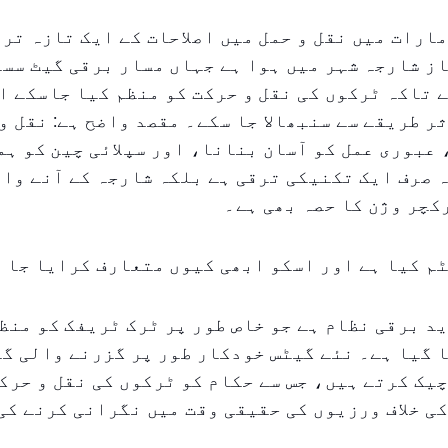
ارات میں نقل و حمل میں اصلاحات کے ایک تازہ تری
ز شارجہ شہر میں ہوا ہے جہاں مسار برقی گیٹ سس
 تاکہ ٹرکوں کی نقل و حرکت کو منظم کیا جاسکے ا
ر طریقے سے سنبھالا جا سکے۔ مقصد واضح ہے: نقل و
عبوری عمل کو آسان بنانا، اور سپلائی چین کو ہ
 صرف ایک تکنیکی ترقی ہے بلکہ شارجہ کے آنے وا
چر وژن کا حصہ بھی ہے۔
م کیا ہے اور اسکو ابھی کیوں متعارف کرایا جا 
د برقی نظام ہے جو خاص طور پر ٹرک ٹریفک کو منظ
 گیا ہے۔ نئے گیٹس خودکار طور پر گزرنے والی گ
یک کرتے ہیں، جس سے حکام کو ٹرکوں کی نقل و حرک
ی خلاف ورزیوں کی حقیقی وقت میں نگرانی کرنے کی