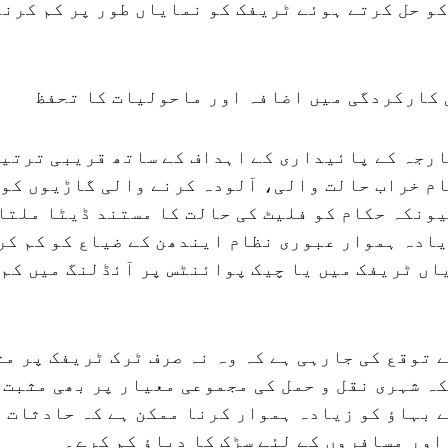
و حل کرتے ہوئے ٹریفک کو نمایاں طور پر کم کرنے
 کارکردگی میں اضافہ اور ماحولیات کا تحفظ
رجہ کے پائیداری کے اہداف کے ساتھ قریبی ترتیب
م خراب حالت والی، آلودہ کرنے والی گاڑیوں کو 
ونکہ حکام کو فلیٹ کی حالت کا مستند ڈیٹا ملتا 
یادہ ہموار عبوری نظام ایندھن کے ضیاع کو کم کر
ں ٹریفک میں یا چیک پوائنٹس پر آئڈلنگ میں کم 
 توقع کی جارہی ہے کہ وہ نہ صرف ٹرک ٹریفک پر مث
ہ شہری نقل و حمل کی مجموعی معیار پر بھی مثبت 
 بہاؤ کو زیادہ ہموار کرنا ممکن ہے کہ حادثات 
 اور مسافروں کے لئے سڑک کا دباؤ کم کرے۔