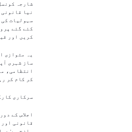
شارجہ کونسل 
نیا قانونی م
سہولیات کی ف
کئے گئے پروگ
کریں اور قید
یہ متوازی اق
ساز شہری آپر
انتظامی، مع
کر کام کر رہ
سرکاری کارک
اجلاس کے دور
قانونی اور ض
واضح ہے: عوا