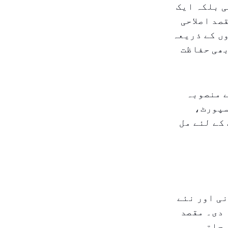
ی بلکہ ایک
صد اصلاحی
ں کے ذریعہ
بھی حفاظت
ے منصوبہ
سپورٹ،
کے لئے مل
نی اور نئے
 دی۔ مقصد
 جاتی