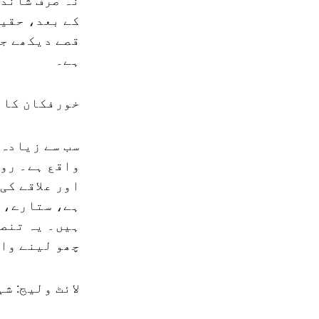
نہ صرف شاندا
کے بعد، حقیق
قصے دیکھے جا
ہے۔
خورفکان کا د
سب سے زیادہ 
واقع ہے۔ روش
اور علاقے کی
ہے، ستارے، ز
ہیں۔ یہ تنصی
چھو لینے وال
لائٹ ولیج: ش