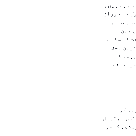
ر رہے ہیں،
ل کے دوران
۔ روشنی
 بین
ت کر سکتے
ئرین محض
جیسا کہ
درمیانے
یہ کی
ئف، ایٹرنل
یشم، کافی
ریخی