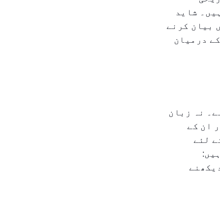
یں۔ شاید
 بیان کرنے
کے درمیان
ے۔ نہ زبان
 ان کے
ے لئے
یں:
دیکھنے