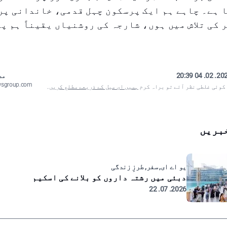
 ہے۔ چاہے ہم ایک پرسکون چہل قدمی، خاندانی پر
 کی تلاش میں ہوں، شارجہ کی روشنیاں یقیناً ہم پ
2026. 02. 04
مص
wsgroup.com
 کوئی غلطی نظر آئے تو براہ کرم
ہمیں ای میل کے ذریعے مطلع کریں
۔
بریں
یو اے ای, سفر, طرزِ زندگی
دبئی میں رشتہ داروں کو بلانے کی اسکیم
2026. 07. 22