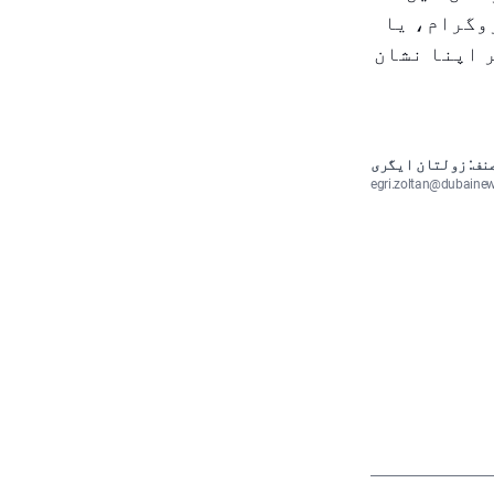
وگرام، یا
ر اپنا نشان
نف: زولتان ایگری
egri.zoltan@dubaine