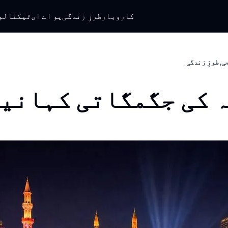
کاروبار
طرزِ زندگی
یو اے ای
ٹیکنالو
ی, طرزِ زندگی
 کی جگمگاتی کہانی