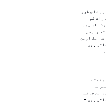
ں، خاص طور
 رات کو
یک بار پھر
تھ واپسی
ت ایک اوپن
اتی ہیں
۔
 رکھتے
تجربہ
س بن جاتے
اتی ہیں –