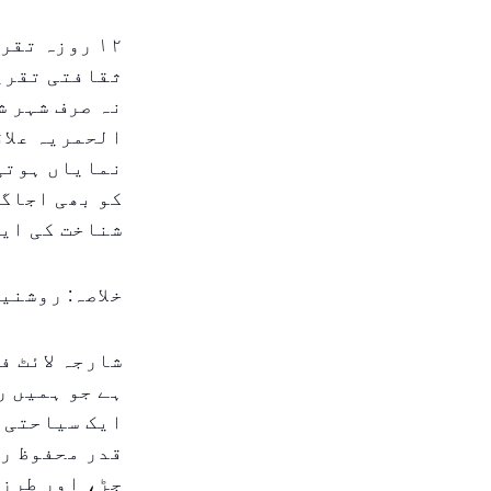
ثقافتی تقریب
نہ صرف شہر ش
الحمریہ علاق
نمایاں ہوتی 
کو بھی اجاگر
شناخت کی ای
خلاصہ: روشنی
شارجہ لائٹ ف
ہے جو ہمیں ر
ایک سیاحتی م
قدر محفوظ رک
جڑ، اور طرز 