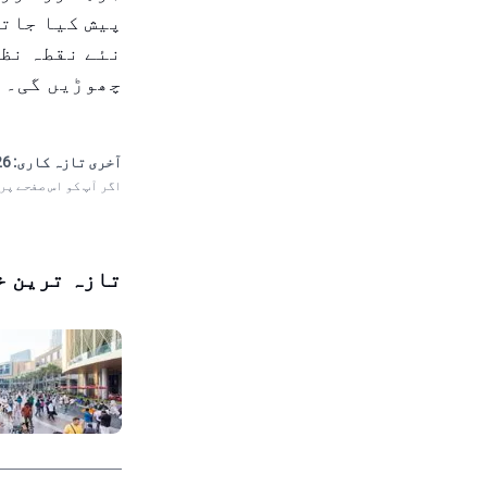
پیش کیا جاتا
نئے نقطہ نظر
چھوڑیں گی۔
آخری تازہ کاری:
 20:39
اگر آپ کو اس صفحے پر
تازہ ترین خ