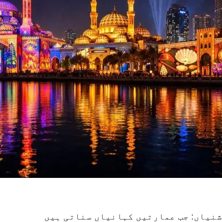
شنیاں: جب عمارتیں کہانیاں سناتی ہیں