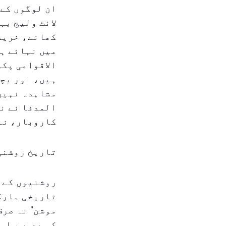
ان لوگوں کے 
لائٹ ولیج بہ
کھانے، خرید
میں نہائے ہو
الاقوامی پکو
ہیں، اور بچو
مشاہدہ نہیں 
المدفا نے نش
کاروبار، نئ
تاریخ روشنی 
روشنیوں کے ذ
تاریخی مارکی
موشن" نہ صرف
کی بھاپ، اور