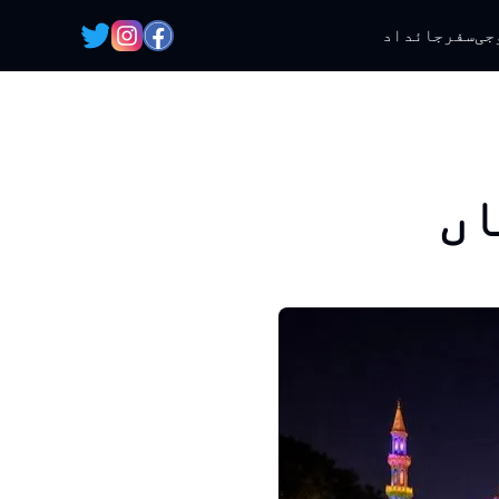
جی
سفر
جائداد
اں