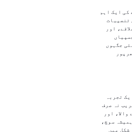
ں خطے کی ایک اہم
 تنصیبات
اقے، اور
چسپیاں
تی جگہوں
ھرپور
یک تجربہ
ریب نہ صرف
والا، اور
ہمیشہ سوچ،
 شکل میں