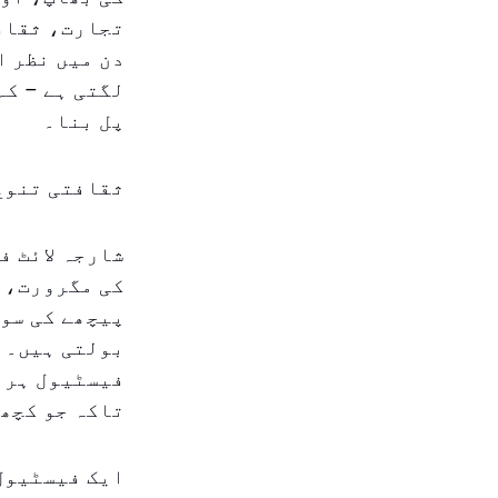
تجارت، ثقافت
دن میں نظر ا
لگتی ہے – کہ
پل بنا۔
ثقافتی تنوع
شارجہ لائٹ ف
کی مگرورت، ن
پیچھے کی سوچ
بولتی ہیں۔ م
فیسٹیول ہر ا
تاکہ جو کچھ 
ایک فیسٹیول 