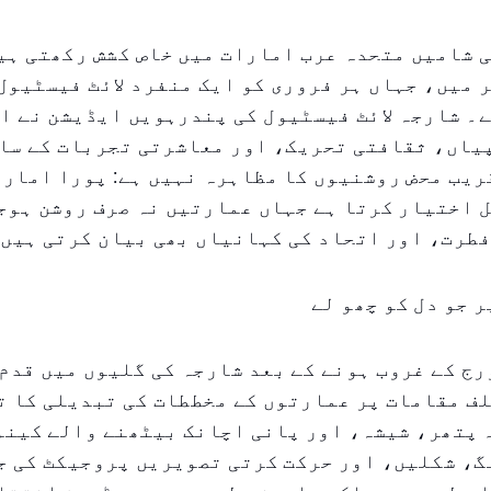
 شامیں متحدہ عرب امارات میں خاص کشش رکھتی ہی
 میں، جہاں ہر فروری کو ایک منفرد لائٹ فیسٹیول
۔ شارجہ لائٹ فیسٹیول کی پندرہویں ایڈیشن نے ا
یاں، ثقافتی تحریک، اور معاشرتی تجربات کے سا
ریب محض روشنیوں کا مظاہرہ نہیں ہے: پورا امارا
 اختیار کرتا ہے جہاں عمارتیں نہ صرف روشن ہوج
فطرت، اور اتحاد کی کہانیاں بھی بیان کرتی ہیں
ر جو دل کو چھو لے
رج کے غروب ہونے کے بعد شارجہ کی گلیوں میں قدم
۱۳ مختلف مقامات پر عمارتوں کے مخططات کی تبدیلی کا 
 پتھر، شیشہ، اور پانی اچانک بیٹھنے والے کینو
گ، شکلیں، اور حرکت کرتی تصویریں پروجیکٹ کی ج