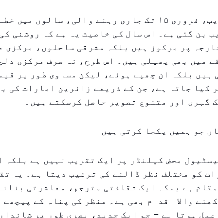
۱۲ روزہ تقریب، فروری ۱۵ تک جاری رہنے والی، سالوں می
 بن گئی ہے۔ اس سال کی خاصیت یہ ہے کہ روشنی کی
ارجہ پر مرکوز ہیں بلکہ مشرقی ساحلوں، مرکزی عل
ے میں بھی پھیلی ہیں۔ اس طرح، نہ صرف مرکزی دل
ہیں بلکہ ان چھپے ہوئے، لیکن مساوی طور پر قیم
 کیا جاتا ہے، جن کے ذریعے زائرین امارات کی ب
ک گہری اور متنوع تصویر حاصل کرسکتے ہیں۔
اں جو ہمیں یکجا کرتی ہیں
یسٹیول محض کیلنڈر پر ایک تقریب نہیں ہے بلکہ ا
ات کو مختلف نظر ڈالنے کی ترغیب دیتا ہے۔ یہ تق
قام ہے بلکہ ایک ثقافتی مترجم، معاشرتی بنانے 
ھنے والا اقدام بھی ہے۔ منظر کی پناہ کے پیچھے 
عمل ہوتا ہے – جو ایک جدید، بصری طور پر شاندار