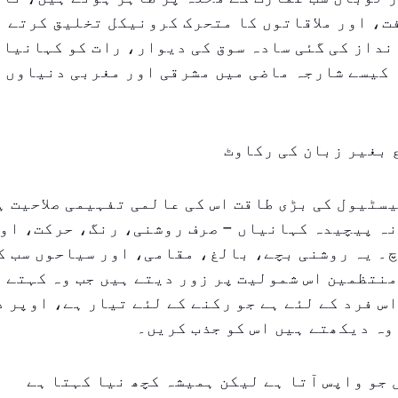
، اور ملاقاتوں کا متحرک کرونیکل تخلیق کرتے ہ
نداز کی گئی سادہ سوق کی دیوار، رات کو کہانیاں
 کیسے شارجہ ماضی میں مشرقی اور مغربی دنیاوں 
 بغیر زبان کی رکاوٹ
یسٹیول کی بڑی طاقت اس کی عالمی تفہیمی صلاحیت ہ
ہ پیچیدہ کہانیاں – صرف روشنی، رنگ، حرکت، اور
۔ یہ روشنی بچے، بالغ، مقامی، اور سیاحوں سب ک
نتظمین اس شمولیت پر زور دیتے ہیں جب وہ کہتے ہ
س فرد کے لئے ہے جو رکنے کے لئے تیار ہے، اوپر 
وہ دیکھتے ہیں اس کو جذب کریں۔
جو واپس آتا ہے لیکن ہمیشہ کچھ نیا کہتا ہے