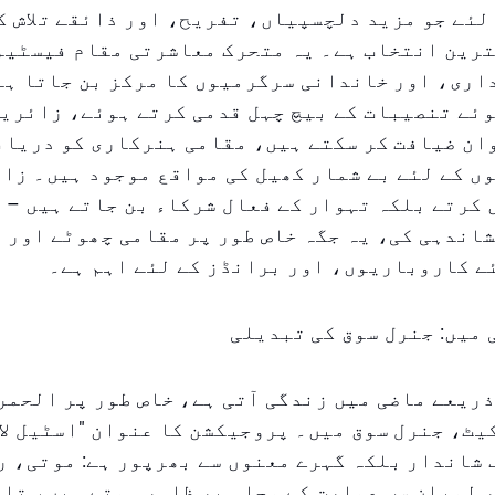
لئے جو مزید دلچسپیاں، تفریح، اور ذائقے تلاش ک
ترین انتخاب ہے۔ یہ متحرک معاشرتی مقام فیسٹیو
اری، اور خاندانی سرگرمیوں کا مرکز بن جاتا ہے
ئے تنصیبات کے بیچ چہل قدمی کرتے ہوئے، زائرین
ان ضیافت کر سکتے ہیں، مقامی ہنرکاری کو دریاف
ں کے لئے بے شمار کھیل کی مواقع موجود ہیں۔ زا
کرتے بلکہ تہوار کے فعال شرکاء بن جاتے ہیں – 
اندہی کی، یہ جگہ خاص طور پر مقامی چھوٹے اور 
ے کاروباریوں، اور برانڈز کے لئے اہم ہے۔
میں: جنرل سوق کی تبدیلی
ریعے ماضی میں زندگی آتی ہے، خاص طور پر الحمر
ٹ، جنرل سوق میں۔ پروجیکشن کا عنوان "اسٹیل لا
 شاندار بلکہ گہرے معنوں سے بھرپور ہے: موتی، ر
 لوبان سب عمارت کے محلہ پر ظاہر ہوتے ہیں، تا