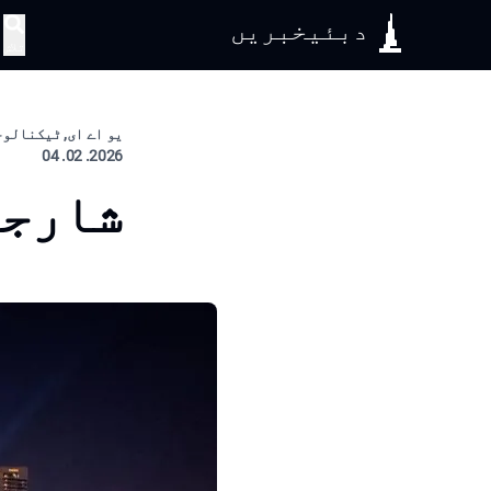
دبئیخبریں
تلاش
یو اے ای, ٹیکنالوج
2026. 02. 04
شارجہ