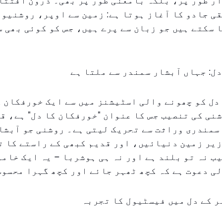
ر طور پر، بلکہ بامعنی طور پر بھی۔ ڈرون افتتا
ی جادو کا آغاز ہوتا ہے: زمین سے اوپر، روشنیوں
 سکتے ہیں جو زبان سے پرے ہیں، جس کو کوئی بھی 
ل: جہاں آبشار سمندر سے ملتا ہے
دل کو چھونے والی اسٹیشنز میں سے ایک خورفکان ک
نی کی تنصیب جس کا عنوان "خورفکان کا دل" ہے، ق
 سمندری وراثت سے تحریک لیتی ہے۔ روشنی جو آبشا
یر زمین دنیائیں، اور قدیم کبھی کے راستے کا ت
ب نہ تو بلند ہے اور نہ ہی ہوشربا – یہ ایک خامو
ی دعوت ہے کہ کچھ ٹھہر جائے اور کچھ گہرا محسوس
ہر کے دل میں فیسٹیول کا تجربہ