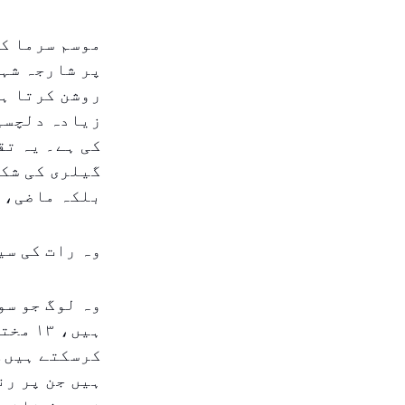
موسم سرما کی
پر شارجہ شہر
روشن کرتا ہے
زیادہ دلچسپ
کی ہے۔ یہ تق
گیلری کی شکل
بلکہ ماضی، 
وہ رات کی سی
وہ لوگ جو سو
ہیں، 
کرسکتے ہیں۔
ہیں جن پر رن