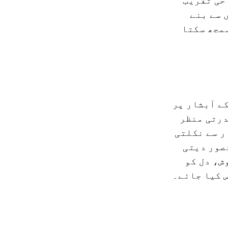
حی تقریب
 سے بنے
سمجھ سکتا
ے آبشار پر
درتی منظر
ر سے نکلتی
صور دیتی
ش، دل کو
 کیا جائے۔