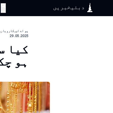
دبئیخبریں
تلاش
یو اے ای, کاروبار, 
2025. 05. 29
ہو چک