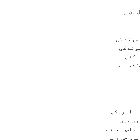
نیا معمول بن رہا
سونے کی
ی ہے۔ اپریل میں، ۲۴-کریٹ سونے کی
نے کئی
 کیا اب
ے۔ امریکی
وں میں
ے اس اضافے
طح پر، سونا فی اونس $۳۳۰۶ کے آس پاس چل رہا