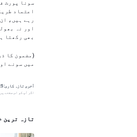
سونا پورٹ فو
اعتماد طریقو
رہے ہیں، ان 
اور نہ بھولی
بھی رکھتا ہے
میں سونے اور
آخری تازہ کاری:
 11:03
اگر آپ کو اس صفحے پر
تازہ ترین خ