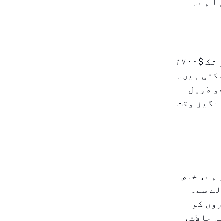
ا ہے۔
ماہرین کی پیش گوئیوں کے مطابق، سونے کی قیمتیں سال کے آخر تک $۳۷۰۰
ک فی اونس $۴۰۰۰ تک پہنچ سکتی ہیں۔
و طویل
نگیز وقت
 ہے، خاص
لے سے۔
وں کو
 حالات،