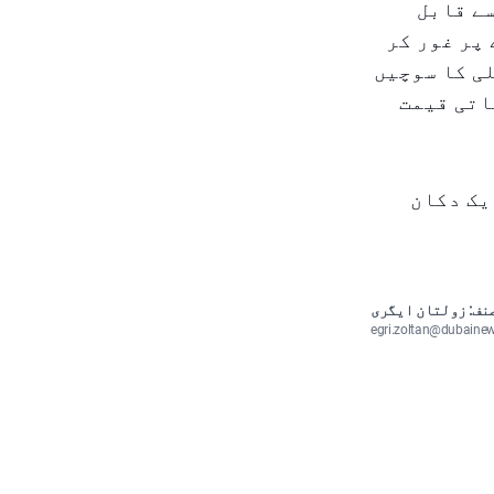
سے قابل
پر غور کر
ی کا سوچیں
اتی قیمت
ہ۔) img_alt: دبئی کی ایک دکان
نف: زولتان ایگری
egri.zoltan@dubaine