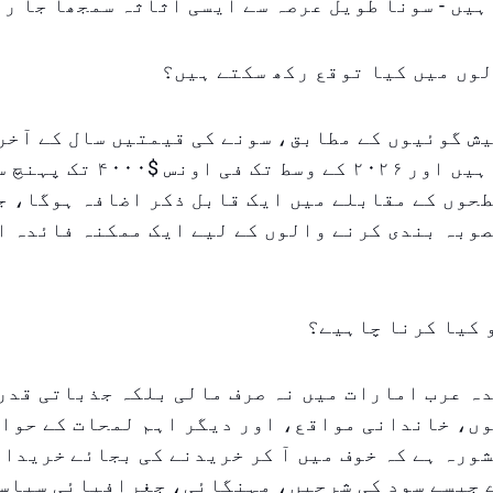
ہیں - سونا طویل عرصہ سے ایسی اثاثہ سمجھا جا رہ
وں میں کیا توقع رکھ سکتے ہیں؟
تک بڑھ سکتی ہیں اور ۲۰۲۶ کے وسط ت
حوں کے مقابلے میں ایک قابل ذکر اضافہ ہوگا، ج
وبہ بندی کرنے والوں کے لیے ایک ممکنہ فائدہ ا
 کیا کرنا چاہیے؟
ہ عرب امارات میں نہ صرف مالی بلکہ جذباتی قدر
وں، خاندانی مواقع، اور دیگر اہم لمحات کے حوا
ورہ ہے کہ خوف میں آ کر خریدنے کی بجائے خریدار
 جیسے سود کی شرحیں، مہنگائی، جغرافیائی سیاسی