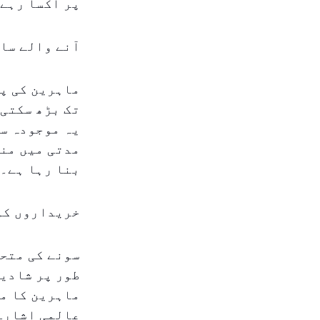
پر اکسا رہے 
آنے والے سال
یہ موجودہ سط
مدتی میں منص
بنا رہا ہے۔
خریداروں کو
سونے کی متحد
طور پر شادی
ماہرین کا مش
عالمی اشارے