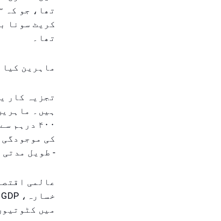
تھا۔
ماہرین کیا 
تجزیہ کار یہ
ہیں۔ ماہرین 
۴۰۰ درہم 
کی موجودگی ہ
- طویل مدتی 
عالمی اقتصا
خ
میں کٹوتیوں 