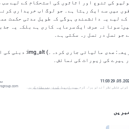
لیو کی تنوع اور اثاثوں کی استحکام کے لیے سب 
ں میں سے ایک رہتا ہے۔ جو لوگ اب خریداری کرنے 
کے لیے یہ دانشمندی ہوگی کہ طویل مدتی حکمت عمل
ں: سونا نہ صرف ایک سرمایہ کاری ہے بلکہ یہ جذب
 جو نسل در نسل رہ سکتی ہے۔
(مضمون کا ذریعہ: صدی مالیاتی جاری کرد
 ہیرے کی زیورات کی نمائش۔
2025. 05. 29
مص
wsgroup.com
 کوئی غلطی نظر آئے تو براہ کرم
ہمیں ای میل کے ذریعے مطلع کریں
۔
بریں