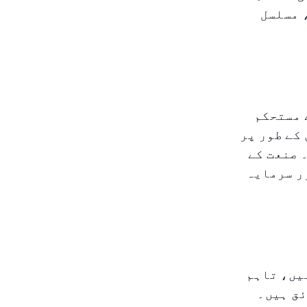
 مسلسل
 مستحکم
کے طور پر
 صنعت کے
ر سرمایہ
یں، تاہم
ئق ہیں۔