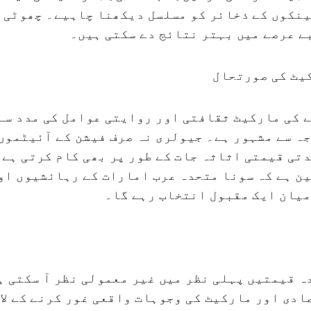
ینکوں کے ذخائر کو مسلسل دیکھنا چاہیے۔ چھوٹی،
ے عرصے میں بہتر نتائج دے سکتی ہیں۔
یٹ کی صورتحال
 کی مارکیٹ ثقافتی اور روایتی عوامل کی مدد سے
ہ سے مشہور ہے۔ جیولری نہ صرف فیشن کے آئیٹموں 
تی قیمتی اثاثہ جات کے طور پر بھی کام کرتی ہے۔
ن ہے کہ سونا متحدہ عرب امارات کے رہائشیوں او
میان ایک مقبول انتخاب رہے گا۔
 قیمتیں پہلی نظر میں غیر معمولی نظر آ سکتی ہ
دی اور مارکیٹ کی وجوہات واقعی غور کرنے کے لا