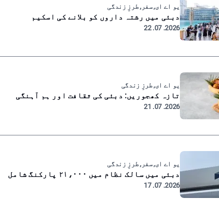
یو اے ای, سفر, طرزِ زندگی
دبئی میں رشتہ داروں کو بلانے کی اسکیم
2026. 07. 22
یو اے ای, طرزِ زندگی
تازہ کھجوریں: دبئی کی ثقافت اور ہم آہنگی
2026. 07. 21
یو اے ای, سفر, طرزِ زندگی
دبئی میں سالک نظام میں ۲۱،۰۰۰ پارکنگ شامل
2026. 07. 17