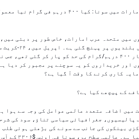
متحدہ عرب امارات میں سونا: کیا ۴۰۰ درہم فی گرام 
 میں متحدہ عرب امارات، خاص طور پر دبئی میں، 
قیمت تاریخی بلندیوں پر پہنچ گئ
قیمت پہلی بار ۴۰۰ درہم/گرام کی حد کو پار کر گئی تھی، جس 
 اور خریداروں کو یہ سوچنے پر مجبور کر دیا ہے:
ایہ کاری کرنے کا وقت آ گیا ہے؟
فے کے پیچھے کیا ہے؟
 میں اضافہ متعدد عالمی عوامل کی وجہ سے ہوا ہ
 پالیسیوں، جغرافیائی سیاسی تناؤ، سود کی شرح
زی بینکوں کی جانب سے سونے کی بڑھتی ہوئی طلب ن
میں تعاون کیا ہے۔ عالمی س