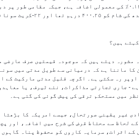
کہتے ہیں؟
 مشورہ دیتے ہیں کہ موجودہ قیمتیں صرف عارضی م
کا ماننا ہے کہ درمیانی سے طویل مدتی میں سونے
سے اوپر رہ سکتی ہے۔ اگرچہ قلیل مدتی مارکیٹ کے ا
ے - جاری تجارتی مذاکرات، نئے ٹیرف، یا معاہدو
نظر میں مستحکم ترقی کی پیش گوئی کی گئی ہے۔
دی غیر یقینی صورتحال، جیسے امریکہ کا بڑھتا ہ
سارہ، GDP کے لحاظ سے محتاط قرض کی شرح میں اضافہ، اور 
کے اثرات، سرمایہ کاروں کو محفوظ پناہ گاہوں ک