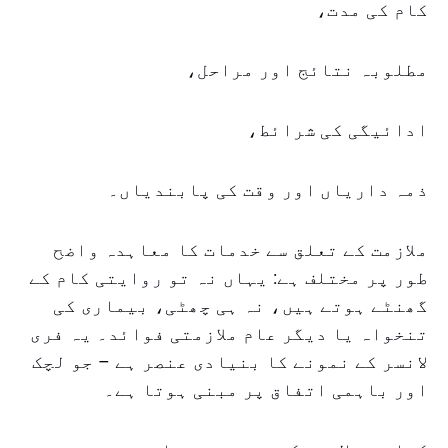
کام کی مدت،
مطلوبہ نتائج اور مراحل،
ادائیگی کی شرائط،
ذمہ داریاں اور وقت کی پابندیاں۔
ملازمت کے تعلق سے خدمات کا معاہدہ واضح
طور پر مختلف ہے: یہاں نہ تو روایتی کام کے
گھنٹے ہوتے ہیں، نہ ہی چھٹی، بیماری کی
تنخواہ یا دیگر عام ملازمتی فوائد۔ یہ فری
لانسر کے نمونے کا بنیادی عنصر ہے – جو لچک
اور باہمی اتفاق پر مبنی ہوتا ہے۔