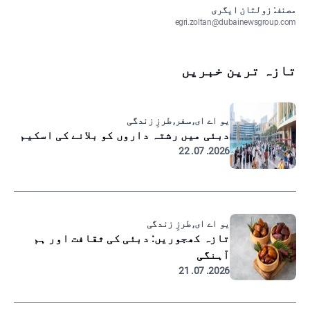
مصنف: زولتان ایگری
egri.zoltan@dubainewsgroup.com
تازہ ترین خبریں
یو اے ای, سفر, طرزِ زندگی
دبئی میں رشتہ داروں کو بلانے کی اسکیم
2026. 07. 22
یو اے ای, طرزِ زندگی
تازہ کھجوریں: دبئی کی ثقافت اور ہم
آہنگی
2026. 07. 21