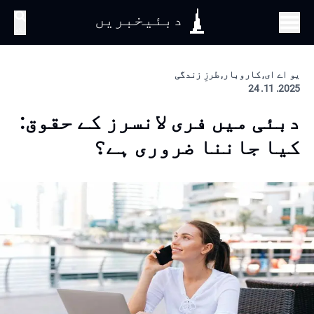
دبئیخبریں
تلاش
یو اے ای, کاروبار, طرزِ زندگی
2025. 11. 24
دبئی میں فری لانسرز کے حقوق:
کیا جاننا ضروری ہے؟