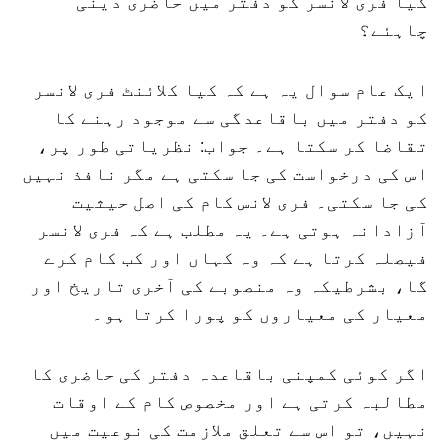
کیا فری لانسر کو دفتر میں حاضری دینی
چاہئے؟
ایک عام سوال یہ ہے کہ کیا کلائنٹ فری لانسر
کو دفتر میں باقاعدگی سے موجود رہنے کا
تقاضا کر سکتا ہے۔ جواب: نظریاتی طور پر،
اس کی درخواست کی جا سکتی ہے مگر نافذ نہیں
کی جا سکتی۔ فری لانس کام کی اصل حیثیت
آزادانہ ہوتی ہے۔ یہ مطلب ہے کہ فری لانسر
فیصلہ کرتا ہے کہ وہ کہاں اور کب کام کرے
گا، بشرطیکہ وہ منصوبے کی آخری تاریخ اور
معیار کی معیاروں کو پورا کرتا ہو۔
اگر کوئی کمپنی باقاعدہ دفتر کی حاضری کا
مطالبہ کرتی ہے اور مخصوص کام کے اوقات
نہیں، تو اس سے تعلق ملازمت کی نوعیت میں