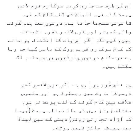
ای کی طرف سے جاری کردہ سرکاری فری لانس
پرمٹ کے بغیر انجام دی گئی کام کو غیر
قانونی سمجھا جاتا ہے۔ دونوں معاہدہ کرنے
والی کمپنی اور فری لانسر خطرہ اٹھاتے
ہیں، کیونکہ اگر اس بات کا انکشاف ہو جائے
کہ کام سرکاری فریم ورک کے باہر کیا جا رہا
ہے تو حکام دونوں پارٹیوں پر جرمانہ لگ
سکتے ہیں۔
یہ خاص طور پر اہم ہے اگر فری لانسر کسی
دوسرے امارت میں رجسٹرڈ ہو اور مخصوص
علاقے میں کام کرنے کے لئے پرمٹ نہ ہو۔
مختلف زونز میں دی جانے والی پرمٹ (جیسے
کہ آزاد تجارتی زونز) دبئی کے مین لینڈ
میں ہمیشہ جائز نہیں ہوتے۔