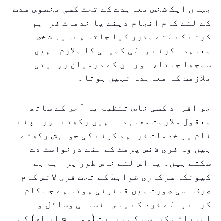
جہاں ایک شخص معاہدے کے تحت کسی مخصوص مدت
کے لئے کام انجام دینے یا خدمات فراہم
کرنے کے لئے مقرر کیا جاتا ہے۔ یہ شخص
معاہدہ کرنے والی کمپنی کا ملازم نہیں
سمجھا جاتا، اور ان کے درمیان روایتی
ملازمت کا معاہدہ نہیں ہوتا۔
جو افراد کسی خاص تنظیم یا آجر کے ساتھ
معقول ملازمت معاہدہ نہیں رکھتے اور اپنے
نام پر خدمات فراہم کرنے کی خواہش رکھتے
ہیں وہ فری لانس پرمٹ کے لئے درخواست دے
سکتے ہیں۔ یہ اس لئے خاص طور پر اہم ہے
کیونکہ سرکاری ضوابط کے تحت فری لانس کام
صرف اسی صورت میں قانونی ہوتا ہے جب کام
کرنے والے فرد کے پاس انسانی وسائل و
اماراتی کرنسی کی وزارت (مو ایچ آر ای) کی