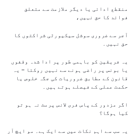
منقطع ادائی یا دیگر ملازمت سے متعلق
فوائد کا حق نہیں،
آجر سے ضروری سوشل سیکیورٹی شراکتوں کا
حق نہیں۔
یہ فریقین کو باہمی طور پر ادا شدہ وقفوں
یا بونس پر راضی ہونے سے نہیں روکتا – یہ
قانون کے مطابق ضروریات کی جگہ خلوص یا
حکمت عملی کے فیصلے ہوتے ہیں۔
اگر مزدور کے پاس فری لانس پرمٹ نہ ہو تو
کیا ہوگا؟
یہ سب سے اہم نکات میں سے ایک ہے۔ مو ایچ آر