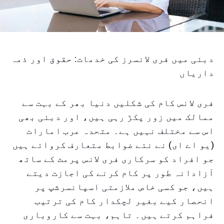
دبئی میں فری لانسرز کی خدمات: حقوق اور ذمہ
داریاں
فری لانس کام کی شکلیں دنیا بھر کے بہت سے
ممالک میں زور پکڑ رہی ہیں، اور دبئی بھی
اس سے مختلف نہیں ہے۔ متحدہ عرب امارات
(یو اے ای) نے نئے ضوابط متعارف کروائے ہیں
جو افراد کو سرکاری فری لانس پرمٹ کے ساتھ
آزادانہ طور پر کام کرنے کی اجازت دیتے
ہیں، جو کسی خاص ملازمتی اسپانسرشپ پر
انحصار کیے بغیر لچکدار کام کی ترتیب
فراہم کرتے ہیں۔ تاہم، بہت سے کاروباری