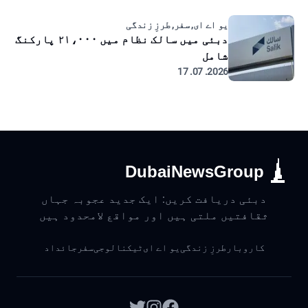
یو اے ای, سفر, طرزِ زندگی
دبئی میں سالک نظام میں ۲۱،۰۰۰ پارکنگ
شامل
2026. 07. 17
DubaiNewsGroup
دبئی دریافت کریں: ایک جدید عجوبہ جہاں
ثقافتیں ملتی ہیں اور مواقع لامحدود ہیں
کاروبار
طرزِ زندگی
یو اے ای
ٹیکنالوجی
سفر
جائداد