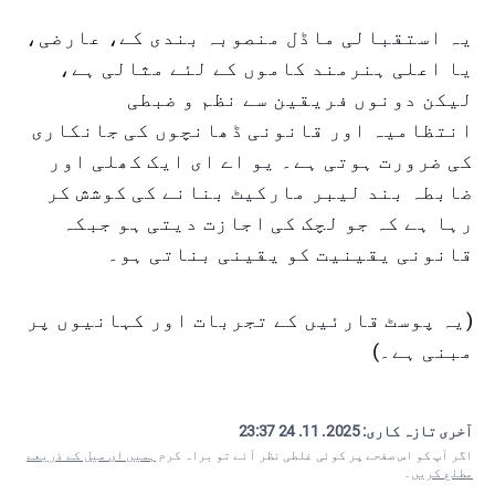
یہ استقبالی ماڈل منصوبہ بندی کے، عارضی،
یا اعلی ہنرمند کاموں کے لئے مثالی ہے،
لیکن دونوں فریقین سے نظم و ضبطی
انتظامیہ اور قانونی ڈھانچوں کی جانکاری
کی ضرورت ہوتی ہے۔ یو اے ای ایک کھلی اور
ضابطہ بند لیبر مارکیٹ بنانے کی کوشش کر
رہا ہے کہ جو لچک کی اجازت دیتی ہو جبکہ
قانونی یقینیت کو یقینی بناتی ہو۔
(یہ پوسٹ قارئیں کے تجربات اور کہانیوں پر
مبنی ہے۔)
آخری تازہ کاری:
2025. 11. 24 23:37
اگر آپ کو اس صفحے پر کوئی غلطی نظر آئے تو براہ کرم
ہمیں ای میل کے ذریعے
مطلع کریں
۔