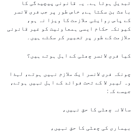
تبدیل ہوتا ہے۔ یہ قانونی پیچیدگی کا
باعث بن سکتا ہے، خاص طور پر جب فری لانسر
کے پاس روایتی ملازمت کا ویزا نہ ہو،
کیونکہ حکام ایسی ہمعاونیت کو غیر قانونی
ملازمت کے طور پر تعبیر کر سکتے ہیں۔
کیا فری لانسر چھٹی کے اہل ہوتے ہیں؟
چونکہ فری لانسر ایک ملازم نہیں ہوتے، لہذا
وہ لیبر لا کے تحت فوائد کے اہل نہیں ہوتے،
جیسے کہ:
سالانہ چھٹی کا حق نہیں،
بیماری کی چھٹی کا حق نہیں،