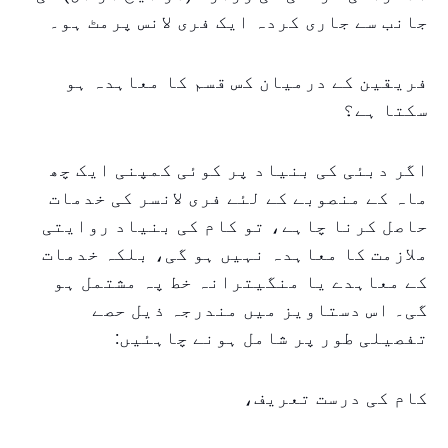
جانب سے جاری کردہ ایک فری لانس پرمٹ ہو۔
فریقین کے درمیان کس قسم کا معاہدہ ہو
سکتا ہے؟
اگر دبئی کی بنیاد پر کوئی کمپنی ایک چھ
ماہ کے منصوبے کے لئے فری لانسر کی خدمات
حاصل کرنا چاہے، تو کام کی بنیاد روایتی
ملازمت کا معاہدہ نہیں ہو گی، بلکہ خدمات
کے معاہدے یا منگیترانہ خط پہ مشتمل ہو
گی۔ اس دستاویز میں مندرجہ ذیل حصے
تفصیلی طور پر شامل ہونے چاہئیں:
کام کی درست تعریف،