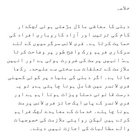
خلاصہ
دبئی کا معاشی ماڈل بڑھتی ہوئی لچکدار
کام کی ترتیب اور آزاد کاروباری افراد کی
حمایت کرتا ہے۔ فری لانس سرگرمیوں کے لئے
سرکاری فریم ورک واضح طور پر وضاحت کرتا
ہے: انہیں پرمٹ کی ضرورت ہوتی ہے اور انہیں
ملازمت کے تعلقات سے سختی سے علیحدہ رکھا
جاتا ہے۔ اگر دبئی کی بنیاد پر کوئی کمپنی
فری لانسر میں شامل ہونا چاہتی ہے، تو یہ
درست قانونی دستاویزات ہونا اہم ہے اور
فری لانسر کے پاس ایک جائز فری لانس پرمٹ
ہونا چاہئے۔ خدمات کے معاہدے لچک فراہم
کرتے ہیں لیکن روایتی ملازمت کی خصوصیات
والے مطالبات کی اجازت نہیں دیتے۔