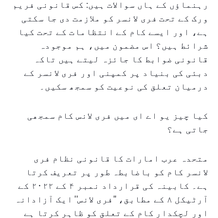
رہنماؤں کے ہاں سوالات ہیں: کس قانونی فریم
ورک کے تحت فری لانسر کو ملازمت دی جا سکتی
ہے، اور ایسے کام کے انتظامات کے تحت کیا
شرائط ہیں؟ اس مضمون میں، ہم موجودہ
قانونی ضوابط کا جائزہ لیتے ہیں تاکہ
دبئی کی بنیاد پر کمپنی اور فری لانسر کے
درمیان تعلق کی نوعیت کو سمجھ سکیں۔
کیا چیز یو اے ای میں فری لانس کام سمجھی
جاتی ہے؟
متحدہ عرب امارات کا قانونی نظام فری
لانسر کام کو باضابطہ طور پر تعریف کرتا
ہے۔ کابینہ کی قرارداد نمبر ۴ کے ۲۰۲۲ کے
آرٹیکل ۸ کے مطابق، ''فری لانس'' ایک آزادانہ
اور لچکدار کام کے تعلق کو ظاہر کرتا ہے