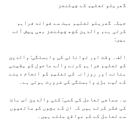
گھریلو تعلیم کے چیلنجز
جبکہ گھریلو تعلیم بہت سے فوائد فراہم
کرتی ہے، والدین کچھ چیلنجز بھی پیش آتے
ہیں:
الف۔ وقت اور توانائی کی وابستگی: والدین
کو تعلیم فراہم کرنے والے ماحول کو یقینی
بنانے اور روزانہ کی تعلیم کو انجام دینے
کے لیے بڑی وابستگی کی ضرورت ہوتی ہے۔
ب۔ سماجی تعامل کی کمی: کئی والدین اس بات
کی فکر کرتے ہیں کہ ان کے بچوں کو ساتھیوں
سے تعامل کے کم مواقع ملتے ہیں۔