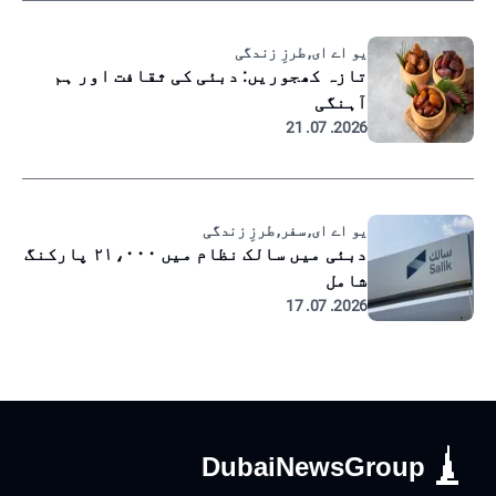
یو اے ای, طرزِ زندگی
تازہ کھجوریں: دبئی کی ثقافت اور ہم
آہنگی
2026. 07. 21
یو اے ای, سفر, طرزِ زندگی
دبئی میں سالک نظام میں ۲۱،۰۰۰ پارکنگ
شامل
2026. 07. 17
DubaiNewsGroup