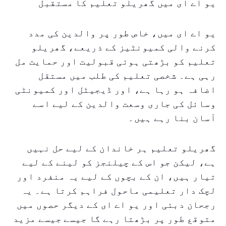
یو اے ای میں گھریلو تعلیم کا مستقبل
یو اے ای میں، خاص طور پر والدین کی مدد
کرنے والی کمیونٹیز کے ذریعے، گھریلو
تعلیم کو بڑھتی ہوئی قبولیت اور حمایت مل
رہی ہے۔ شخصی تعلیم کی طلب میں مستقل
اضافہ ہو رہا ہے، اور ڈیجیٹل اور کمیونٹی
وسائل کی جاری وسعت والدین کے لیے اسے
آسان بنا رہے ہیں۔
گھریلو تعلیم ہر خاندان کے لیے حل نہیں
ہے، لیکن جو اس کے چیلنجز کو لینے کے لیے
تیار ہیں، ان کے بچوں کے لیے یہ منفرد اور
لچک دار تعلیمی ماحول فراہم کرتا ہے۔ یہ
رجحان دبئی اور یو اے ای کے دیگر حصوں میں
متوقع طور پر بڑھتا رہے گا جیسے جیسے مزید