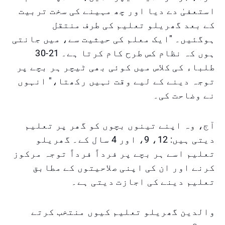
استعفیٰ دے دیا اور چھ مہینے کی سخت تربیت
کے بعد گھریلو تعلیم کی طرف منتقل
ہوگئیں۔ "ایک معلم کی حیثیت سے، میں جانتی
ہوں کہ نظام کس طرح کام کرتا ہے۔ 21-30
طلباء کی کلاس میں کوئی بھی ٹیچر ہر بچے پر
توجہ دینے کے لیے وقت نہیں رکھتا،" انہوں
نے وضاحت کی۔
آج، وہ اپنے تینوں بچوں کو گھر پر تعلیم
دیتی ہیں: 12، 9، اور 4 سال کے۔ گھریلو
تعلیم اسے ہر بچے پر فرداً فرداً توجہ مرکوز
کرنے اور ان کی اپنی صلاحیتوں کے مطابق
تعلیم دینے کی اجازت دیتی ہے۔
والدین گھریلو تعلیم کیوں منتخب کرتے