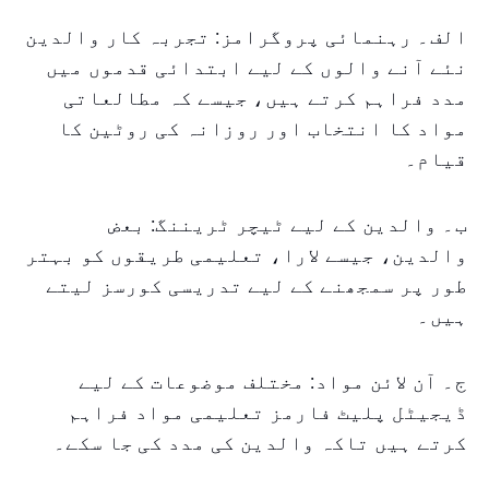
الف۔ رہنمائی پروگرامز: تجربہ کار والدین
نئے آنے والوں کے لیے ابتدائی قدموں میں
مدد فراہم کرتے ہیں، جیسے کہ مطالعاتی
مواد کا انتخاب اور روزانہ کی روٹین کا
قیام۔
ب۔ والدین کے لیے ٹیچر ٹریننگ: بعض
والدین، جیسے لارا، تعلیمی طریقوں کو بہتر
طور پر سمجھنے کے لیے تدریسی کورسز لیتے
ہیں۔
ج۔ آن لائن مواد: مختلف موضوعات کے لیے
ڈیجیٹل پلیٹ فارمز تعلیمی مواد فراہم
کرتے ہیں تاکہ والدین کی مدد کی جا سکے۔