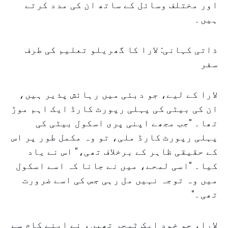
اور مختلف وسائل کے ساتھ ان کی مدد کرتے
ہیں۔
ذاتی کہانی: لارا کا گھریلو تعلیم کی طرف
سفر
لارا کے لیے، جو دبئی میں رہائش پذیر ہیں،
ان کی بیٹی کی پہلی رپورٹ کارڈ ایک اہم موڑ
تھا۔ "جب مجھے اپنی پری اسکول بیٹی کی
پہلی رپورٹ کارڈ ملی، تو وہ مکمل طور پر اس
کے حقیقی ظاہر کے برخلاف تھی،" اس نے یاد
کیا۔ "اسی لمحے، میں نے جانا کہ اسے اسکول
میں وہ توجہ نہیں مل رہی جس کی اسے ضرورت
تھی۔"
لارا، جو خود ایک ٹیچر تھیں، نے اپنے کام سے