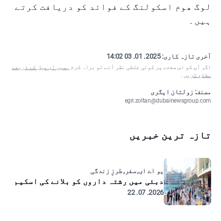
لوگ ھوم اسکولنگ کے فوائد کو دریافت کرتے
ہیں۔
آخری تازہ کاری:
2025. 01. 03 14:02
اگر آپ کو اس صفحے پر کوئی غلطی نظر آئے تو براہ کرم
ہمیں ای میل کے ذریعے
مطلع کریں
۔
مصنف: زولتان ایگری
egri.zoltan@dubainewsgroup.com
تازہ ترین خبریں
یو اے ای, سفر, طرزِ زندگی
دبئی میں رشتہ داروں کو بلانے کی اسکیم
2026. 07. 22