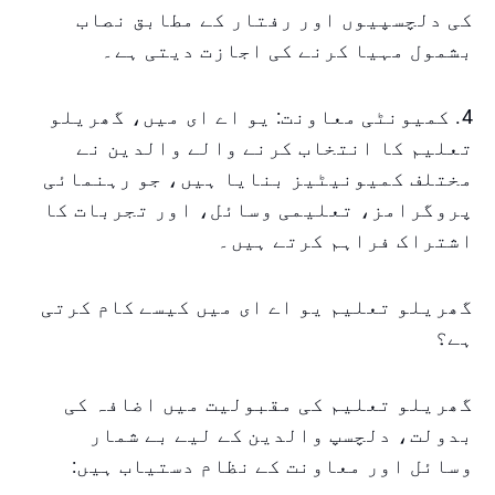
کی دلچسپیوں اور رفتار کے مطابق نصاب
بشمول مہیا کرنے کی اجازت دیتی ہے۔
4. کمیونٹی معاونت: یو اے ای میں، گھریلو
تعلیم کا انتخاب کرنے والے والدین نے
مختلف کمیونیٹیز بنایا ہیں، جو رہنمائی
پروگرامز، تعلیمی وسائل، اور تجربات کا
اشتراک فراہم کرتے ہیں۔
گھریلو تعلیم یو اے ای میں کیسے کام کرتی
ہے؟
گھریلو تعلیم کی مقبولیت میں اضافہ کی
بدولت، دلچسپ والدین کے لیے بے شمار
وسائل اور معاونت کے نظام دستیاب ہیں: