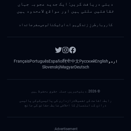
دبئی دریافت کریں: ایک جدید عجوبہ جہاں
ثقافتیں ملتی ہیں اور مواقع لامحدود ہیں
کاروبار
طرزِ زندگی
یو اے ای
ٹیکنالوجی
سفر
جائداد
اردو
English
Русский
中文
हिंदी
Español
Português
Français
Slovenský
Magyar
Deutsch
©
2026
.دبئیخبریں. جملہ حقوق محفوظ ہیں
رابطہ
اشاعت کی تفصیلات
رازداری کی پالیسی
کوکی پالیسی
ذرائع کے استعمال کا اخلاقی ضابطہ
حقائق کی جانچ
Advertisement: