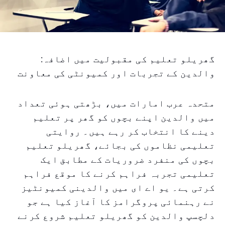
گھریلو تعلیم کی مقبولیت میں اضافہ:
والدین کے تجربات اور کمیونٹی کی معاونت
متحدہ عرب امارات میں، بڑھتی ہوئی تعداد
میں والدین اپنے بچوں کو گھر پر تعلیم
دینے کا انتخاب کر رہے ہیں۔ روایتی
تعلیمی نظاموں کی بجائے، گھریلو تعلیم
بچوں کی منفرد ضروریات کے مطابق ایک
تعلیمی تجربہ فراہم کرنے کا موقع فراہم
کرتی ہے۔ یو اے ای میں والدینی کمیونٹیز
نے رہنمائی پروگرامز کا آغاز کیا ہے جو
دلچسپ والدین کو گھریلو تعلیم شروع کرنے