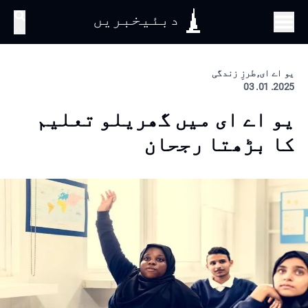
دبئیخبریں
تلاش
یو اے ای, طرزِ زندگی
2025. 01. 03
یو اے ای میں گھریلو تعلیم
کا بڑھتا رجحان