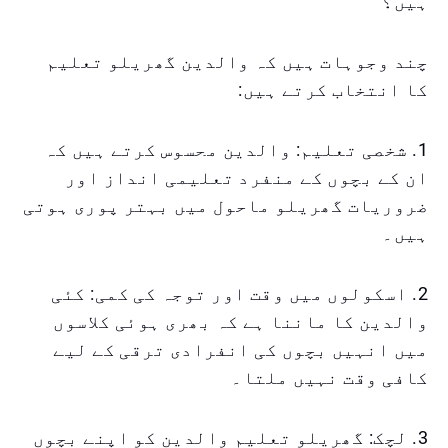
ہیں؟
چند وجوہات ہیں کہ والدین گھریلو تعلیم
کا انتخاب کرتے ہیں:
1. شخصی تعلیم: والدین محسوس کرتے ہیں کہ
ان کے بچوں کے منفرد تعلیمی انداز اور
ضروریات گھریلو ماحول میں بہتر پوری ہوتی
ہیں۔
2. اسکولوں میں وقت اور توجہ کی کمی: کئی
والدین کا ماننا ہے کہ بھری ہوئی کلاسوں
میں انہیں بچوں کی انفرادی ترقی کے لیے
کافی وقت نہیں ملتا۔
3. لچک: گھریلو تعلیم والدین کو اپنے بچوں