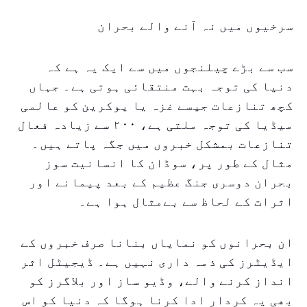
سرخیوں میں نہ آنے والے بحران
سب سے بڑے چیلنجوں میں سے ایک یہ ہے کہ
دنیا کی توجہ بہت منتقائی ہوتی ہے۔ جہاں
کچھ تنازعات جیسے غزہ یا یوکرین کو عالمی
میڈیا کی توجہ ملتی ہے، ۲۰۰ سے زیادہ فعال
تنازعات بمشکل خبروں میں جگہ پاتے ہیں۔
مثال کے طور پر، سوڈان کا انسانیت سوز
بحران دوسری جنگ عظیم کے بعد پیمانے اور
اثرات کے لحاظ سے بےمثال ہوا ہے۔
ان بحرانوں کو نمایاں بنانا صرف خبروں کے
ایڈیٹرز کی ذمہ داری نہیں ہے۔ ڈیجیٹل اثر
انداز کرنے والے، وڈیو ساز اور بلاگرز کو
بھی یہ کردار ادا کرنا ہوگا کہ دنیا کو اس