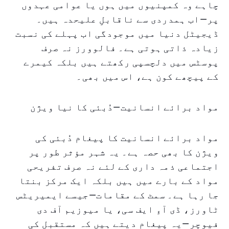
چاہے وہ کمپنیوں میں ہوں یا عوامی عہدوں
پر—اب ہمدردی سے ناقابلِ علیحدہ ہیں۔
ڈیجیٹل دنیا میں موجودگی اب پہلے کی نسبت
زیادہ ذاتی ہوتی ہے۔ فالوورز نہ صرف
پوسٹس میں دلچسپی رکھتے ہیں بلکہ کیمرے
کے پیچھے کون ہے، اس میں بھی۔
مواد برائے انسانیت—دُبئی کا نیا ویژن
مواد برائے انسانیت کا پیغام دُبئی کی
ویژن کا بھی حصہ ہے۔ یہ شہر مؤثر طور پر
اجتماعی ذمہ داری کے لئے نہ صرف تفریحی
مواد کے بارے میں ہیں بلکہ ایک مرکز بنتا
جا رہا ہے۔ سمٹ کے مقامات—جیسے ایمیریٹس
ٹاورز، ڈی آءِ ایف سی، یا میوزیم آف دی
فیوچر—یہ پیغام دیتے ہیں کہ مستقبل کی