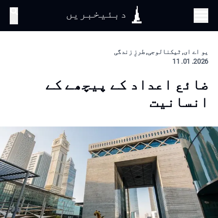
دبئیخبریں
تلاش
یو اے ای, ٹیکنالوجی, طرزِ زندگی
2026. 01. 11
ضائع اعداد کے پیچھے کے
انسانیت