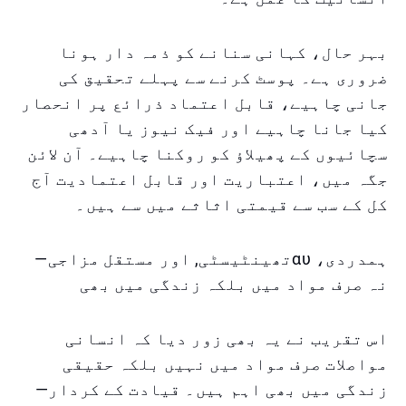
بہر حال، کہانی سنانے کو ذمہ دار ہونا
ضروری ہے۔ پوسٹ کرنے سے پہلے تحقیق کی
جانی چاہیے، قابل اعتماد ذرائع پر انحصار
کیا جانا چاہیے اور فیک نیوز یا آدھی
سچائیوں کے پھیلاﺅ کو روکنا چاہیے۔ آن لائن
جگہ میں، اعتباریت اور قابل اعتمادیت آج
کل کے سب سے قیمتی اثاثے میں سے ہیں۔
ہمدردی، αυتھینٹیسٹی, اور مستقل مزاجی—
نہ صرف مواد میں بلکہ زندگی میں بھی
اس تقریب نے یہ بھی زور دیا کہ انسانی
مواصلات صرف مواد میں نہیں بلکہ حقیقی
زندگی میں بھی اہم ہیں۔ قیادت کے کردار—