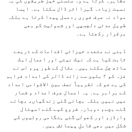
مظاہرہ کرتا ہے وہ سنسنی خیز طریقوں کی بہ
نسبت زیادہ گہرا اثر ڈال سکتا ہے۔ ایسا
مواد نہ صرف فوری ردعمل پیدا کرتا ہے بلکہ
طویل مدتی دلچسپی اور شمولیت کو بھی
برقرار رکھتا ہے۔
دُبئی نے متعدد خیراتی اقدامات کے ذریعے
ثابت کیا ہے کہ نیک نیتی اور اعمال ایک
ساتھ چل سکتے ہیں۔ مثال کے طور پر، اس نے
غزہ کو ۲ بلین سے زائد ڈالر کی امداد فراہم
کی ہے جو کہ تقریباً نصف بین الاقوامی امداد
کے برابر ہے۔ یہ اعمال صرف اعداد و شمار
میں نہیں بلکہ بچائی گئی زندگیاں، بچائے
گئے بچے، دوبارہ شروع کیے گئے اسپتال
وارڈز، اور کھولی گئی ہنگامی روٹیوں کی
شکل میں بھی قابلِ پیمائش ہیں۔