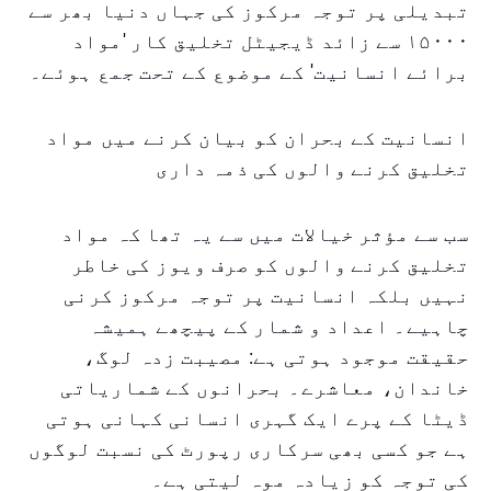
تبدیلی پر توجہ مرکوز کی جہاں دنیا بھر سے
۱۵۰۰۰ سے زائد ڈیجیٹل تخلیق کار 'مواد
برائے انسانیت' کے موضوع کے تحت جمع ہوئے۔
انسانیت کے بحران کو بیان کرنے میں مواد
تخلیق کرنے والوں کی ذمہ داری
سب سے مؤثر خیالات میں سے یہ تھا کہ مواد
تخلیق کرنے والوں کو صرف ویوز کی خاطر
نہیں بلکہ انسانیت پر توجہ مرکوز کرنی
چاہیے۔ اعداد و شمار کے پیچھے ہمیشہ
حقیقت موجود ہوتی ہے: مصیبت زدہ لوگ،
خاندان، معاشرے۔ بحرانوں کے شماریاتی
ڈیٹا کے پرے ایک گہری انسانی کہانی ہوتی
ہے جو کسی بھی سرکاری رپورٹ کی نسبت لوگوں
کی توجہ کو زیادہ موہ لیتی ہے۔