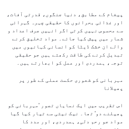
پیغام کے مطابق، دنیا جنگوں، قدرتی آفات،
اور غذائی بحرانوں کا حقیقی چہرہ گہرائی
سے محسوس نہیں کرتی اگر انہیں صرف اعداد و
شمار میں پیش کیا جائے۔ مواد تخلیق کرنے
والے ان خشک ڈیٹا کو انسانی کہانیوں میں
تبدیل کرنے کی طاقت رکھتے ہیں جو حقیقی
توجہ، ہمدردی اور عمل کو ابھارتے ہیں۔
مہربانی کو شعوری حکمت عملی کے طور پر
پھیلانا
اس تقریب میں ایک نمایاں تصور 'مہربانی کو
پھیلنے دو' تھا۔ نیک نیتی سے تیار کیا گیا
مواد جو رحم دلی، ہمدردی، اور مدد کا