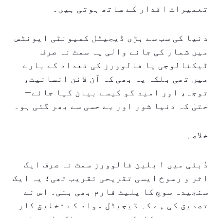
تعمیرات اقدار کے ساتھ ہوتی ہیں۔
دنیا کی سب سے بڑی ڈیجیٹل کمیونٹی ایونٹس
میں شمار کی جانے والی یہ سمٹ نہ صرف
ٹیکنالوجی یا فالوورز کی تعداد کے بارے
میں تھی بلکہ یہ بھی کہ آن لائن انسانیت،
توجہ، اور امید کو کیسے بیان کیا جائے—
حتیٰ کہ دنیا شور اور بے حسی سے بھر گئی ہو۔
خلاصہ
دُبئی میں ۱ بلین فالوورز سمٹ نہ صرف ایک
اثر و رسوخ ایسی تقریحی تقریب تھی؛ یہ ایک
سنجیدہ سوچ کا پلیٹ فارم بھی بنی۔ اس نے
تصدیق کی ہے کہ ڈیجیٹل مواد کے تخلیق کار