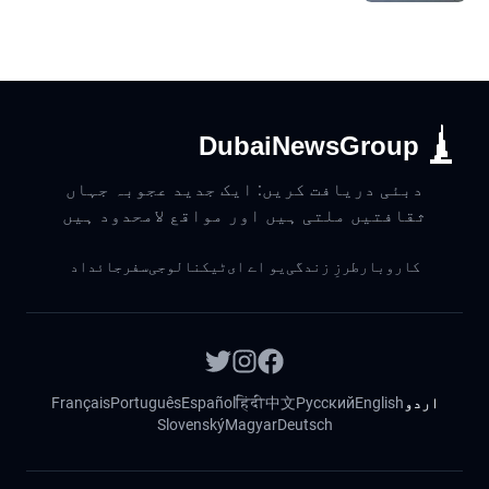
DubaiNewsGroup
دبئی دریافت کریں: ایک جدید عجوبہ جہاں
ثقافتیں ملتی ہیں اور مواقع لامحدود ہیں
کاروبار
طرزِ زندگی
یو اے ای
ٹیکنالوجی
سفر
جائداد
اردو
English
Русский
中文
हिंदी
Español
Português
Français
Slovenský
Magyar
Deutsch