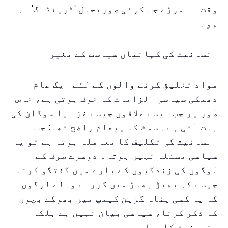
وقت نہ موڑے جب کوئی صورتحال 'ٹرینڈنگ' نہ
ہو۔
انسانیت کی کہانیاں سیاست کے بغیر
مواد تخلیق کرنے والوں کے لئے ایک عام
دھمکی سیاسی الزامات کا خوف ہوتی ہے، خاص
طور پر جب ایسے علاقوں جیسے غزہ یا سوڈان کی
بات آتی ہے۔ سمٹ کا پیغام واضح تھا: جب
انسانیت کی تکلیف کا معاملہ ہوتا ہے تو یہ
سیاسی مسئلہ نہیں ہوتا۔ دوسرے طرف کے
لوگوں کی زندگیوں کے بارے میں گفتگو کرنا
جیسے کہ بھیڑ بھاڑ میں گزرنے والے لوگوں
کا یا کسی پناہ گزین کیمپ میں بھوکے بچوں
کا ذکر کرنا، سیاسی بیان نہیں ہے بلکہ
انسانیت کا عمل ہے۔