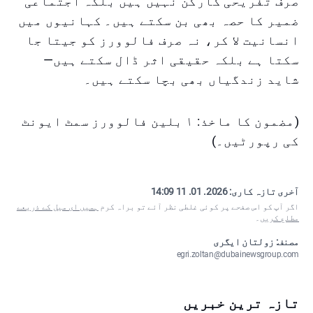
صرف تفریحی کارکن نہیں ہیں بلکہ اجتماعی
ضمیر کا حصہ بھی بن سکتے ہیں۔ کہانیوں میں
انسانیت لا کر، نہ صرف فالوورز کو جیتا جا
سکتا ہے بلکہ حقیقی اثر ڈال سکتے ہیں—
شاید زندگیاں بھی بچا سکتے ہیں۔
(مضمون کا ماخذ: ۱ بلین فالوورز سمٹ ایونٹ
کی رپورٹیں۔)
آخری تازہ کاری:
2026. 01. 11 14:09
اگر آپ کو اس صفحے پر کوئی غلطی نظر آئے تو براہ کرم
ہمیں ای میل کے ذریعے
مطلع کریں
۔
مصنف: زولتان ایگری
egri.zoltan@dubainewsgroup.com
تازہ ترین خبریں