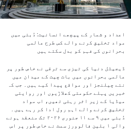
اعداد و شمار کے پیچھے انسانیت: دُبئی میں
مواد تخلیق کرنے والے کس طرح عالمی
بحرانوں کی فہم کو بدل سکتے ہیں
ڈیجیٹل دنیا کی تیزی سے ترقی نے خاص طور پر
عالمی بحرانوں میں بات چیت کے میدان میں
نئے چیلنجز اور مواقع پیدا کیے ہیں۔ جب کہ
خبریں پہلے حکومتی کھلاڑیوں اور روایتی
میڈیا کے زیر اثر رہتی تھیں، اب مواد
تخلیق کرنے والے اہم رول ادا کر رہے ہیں۔
دُبئی میں ۹ سے ۱۱ جنوری ۲۰۲۶ تک منعقد ہونے
والی ۱ بلین فالوورز سمٹ نے خاص طور پر اس