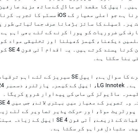
یں۔ ایپل کا مقصد اس ماڈل کے ساتھ مزید صارفین
طرف متوجہ کرنا ہے جو اعلی معیار کے iOS سسٹم 
 پر۔ ڈسپلے کا سائز بڑھانا صرف جمالیاتی طور پ
رف کی ضروریات کو پورا کرنے کے لئے بھی اہم ہے
لمیں دیکھنا، گیمز کھیلنا اور تخلیقی مواد کو 
فون پر تدوین ک
ی بنا سکتا ہے۔
جہاں تک کیمرے کا سوال ہے، ایپل SE سیریز کے لئے
SE  کے کیمرہ ماڈیولز کی ماس کی پیداوار شروع کریگا۔
پورٹریٹ موڈ، اور حرکت پذیر تصاویر کے لئے زیا
ہوگا۔ ان ترقیات کے ذریعے، آئی فون SE 4 ایپل
یدہ متبادل فراہم کر سکتا ہے۔