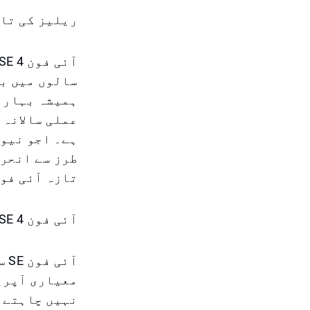
ریلیز کی تار
ہمیشہ بہار ک
عملی سالانہ 
ہے۔ اجو نیوز
تازہ آئی فون SE ماڈل اپنے ہاتھوں میں لی
آئی فون SE 4 کا ہدف کس کو ہے؟
آئ
معیاری آپری