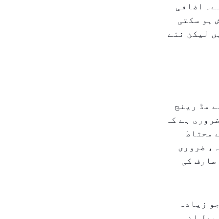
ے۔ اضافی
شش ہو سکتی
ں لیکن نئے
 سے مڈ رینج
روری ہے کہ
ے محتاط
ہ، ضروری
صارف کی
ہے جو زیادہ
یپل ان