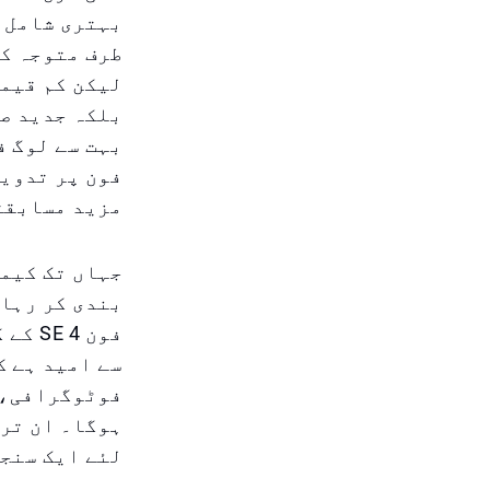
بہتری شامل ہ
لیکن کم قیمت
بلکہ جدید صا
بہت سے لوگ ف
مزید مسابقت
فون 4
فوٹوگرافی، 
لئے ایک سنج