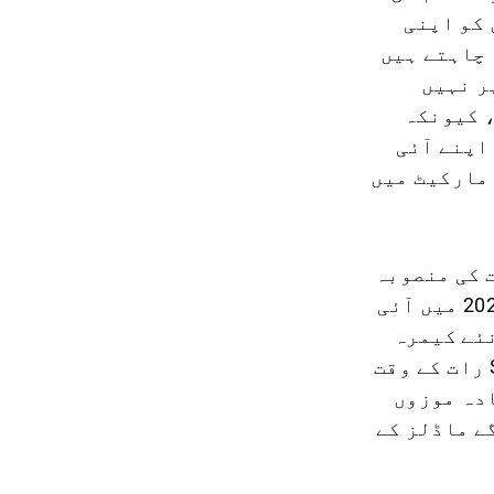
 کو اپنی
کا تجربہ کرنا چاہتے ہیں
ر نہیں
، کیونکہ
اپنے آئی
رنا پسند کرتے ہیں۔ یہ اقدام آئی فون SE 4 کو مارکیٹ میں
 اہم ترقیات کی منصوبہ
بندی کر رہا ہے۔ LG Innotek، ایپل کے کیمرہ پارٹنر، دسمبر 2024 میں آئی
 نئے کیمرہ
سے امید ہے کہ وہ تصویر کے معیار میں بہتری لائے، جس میں SE 4 رات کے وقت
دہ موزوں
 کے زیادہ مہنگے ماڈلز کے