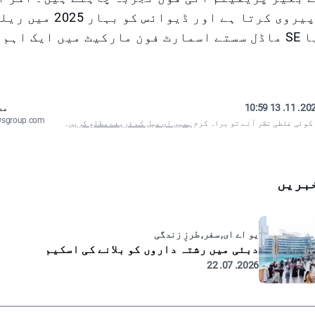
افواہوں کی پیروی کرتا ہے اور ڈیوا
ہے، تو یہ نیا SE ماڈل سستے اسمارٹ فون مارکیٹ میں ایک اہ
2024. 11. 13
مص
wsgroup.com
 کوئی غلطی نظر آئے تو براہ کرم
ہمیں ای میل کے ذریعے مطلع کریں
۔
بریں
یو اے ای, سفر, طرزِ زندگی
دبئی میں رشتہ داروں کو بلانے کی اسکیم
2026. 07. 22