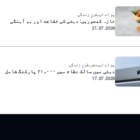
یو اے ای, طرزِ زندگی
تازہ کھجوریں: دبئی کی ثقافت اور ہم آہنگی
2026. 07. 21
یو اے ای, سفر, طرزِ زندگی
دبئی میں سالک نظام میں ۲۱،۰۰۰ پارکنگ شامل
2026. 07. 17