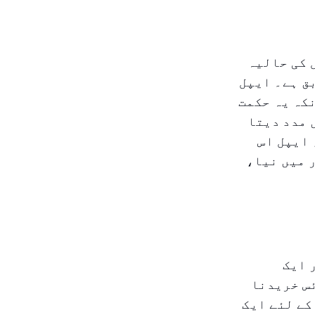
 مارچ 2025 ہے، جو ایپل کی حالیہ
ن مطابق ہے۔ ایپل
کہ یہ حکمت
 مدد دیتا
 ایپل اس
و ہم ممکنہ طور پر 2025 کے بہار میں نیا،
ر ایک
س خریدنا
خص کے لئے ایک