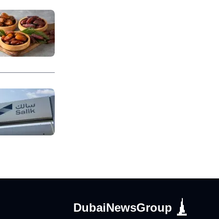
DubaiNewsGroup