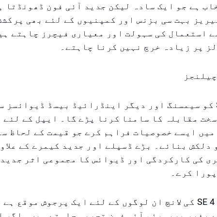
ب ہے جو ایک سادہ لیکن جدید آئی فون ڈھونڈتا ہ
ر پر، SE سیریز بہت سی بزنس اور کمپنیوں کے لئے بھی پرک
ے استعمال کی سہولت اور معیاری فیچرز چاہتے ہی
ز پر زیادہ خرچ نہیں کرنا چاہتے۔
چیلنجز
آئی فون SE 4 کو سیمسنگ اور دیگر اینڈرائیڈ بیسڈ ڈیوائسز
خت مقابلہ کا سامنا کرنا پڑے گا۔ ایپل کے لئے ض
 ماڈل میں ایسے خصوصیات فراہم کرے جو قیمت کے لحاظ س
دلکش بنائے۔ بڑے ڈسپلے اور جدید کیمرے کے علاو
ی کی کارکردگی اور ڈیوائس کا مجموعی اثر جدید 
پورا کرے۔
نئے آئی فون SE 4 کی لانچ ان لوگوں کے لئے ایک پرجوش موقع 
 بغیر پریمیئم آئی فون تجربہ چاہتے ہیں۔ اگر ا