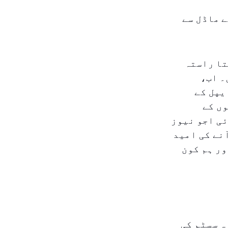
 کے سستے ماڈل سے
سستا راستہ
۔ اب،
، مزید ایپل کے
ں کے
ی اجو نیوز
 میں مارکیٹ میں آنے کی امید
ور ہم کون
مرہ سسٹم کی