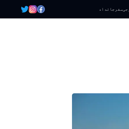
جی
سفر
جائداد