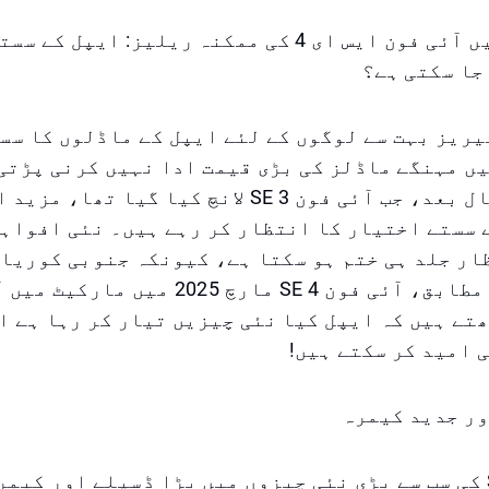
مارچ 2025 میں آئی فون ایس ای 4 کی ممکنہ ریلیز: ایپل
جا سکتی ہے؟
ی فون SE سیریز بہت سے لوگوں کے لئے ایپل کے ماڈلوں کا 
ں مہنگے ماڈلز کی بڑی قیمت ادا نہیں کرنی پڑتی
تقریباً دو سال بعد، جب آئی فون SE 3 لانچ کیا گیا تھا
سستے اختیار کا انتظار کر رہے ہیں۔ نئی افواہو
ر جلد ہی ختم ہو سکتا ہے، کیونکہ جنوبی کوریائ
کی رپورٹ کے مطابق، آئی فون SE 4 مارچ 2025
تے ہیں کہ ایپل کیا نئی چیزیں تیار کر رہا ہے ا
 امید کر سکتے ہیں!
ور جدید کیمرہ
آئی فون SE 4 کی سب سے بڑی نئی چیزوں میں بڑا ڈسپلے اور کی