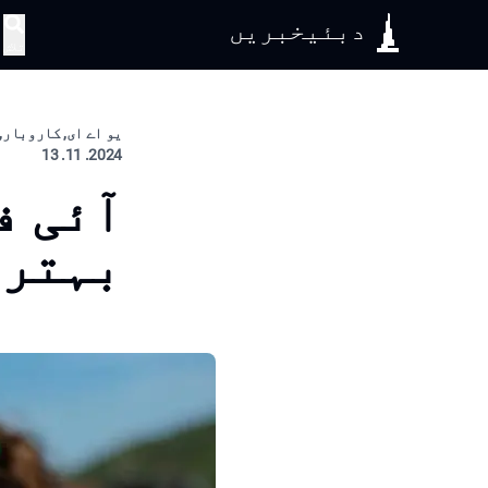
دبئیخبریں
تلاش
یو اے ای, کاروبار, 
2024. 11. 13
بہتری