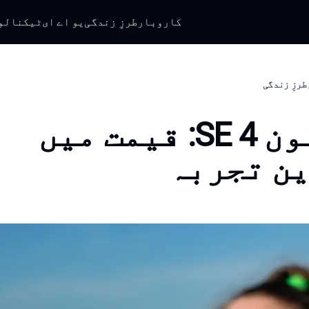
کاروبار
طرزِ زندگی
یو اے ای
ٹیکنالو
طرزِ زندگی
آئی فون SE 4: قیمت میں
ن تجربہ