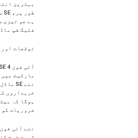
بہترین انتخا
طو
ہے جو تیزی س
فلیگ شپ ماڈل
توقعات اور 
مارکیٹ میں س
نئے SE
خریداروں کو 
ہوگا کہ بیٹر
ضروریات کو 
قیمت خرچ کئے