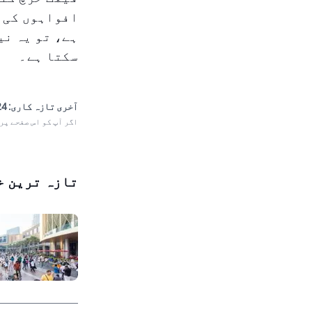
سکتا ہے۔
آخری تازہ کاری:
 10:59
اگر آپ کو اس صفحے پر
تازہ ترین خ