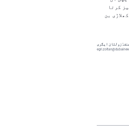
ئس کو بہار 2025 میں ریلیز کرتا
م کھلاڑی بن
نف: زولتان ایگری
egri.zoltan@dubaine