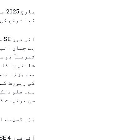
کیا توقع کی 
آئ
ہے جہاں انہی
شائقین اگلے 
مطابق، انتظا
ہے۔ چلو دیکھ
سی ترقیات کی
بڑا ڈسپلے ا