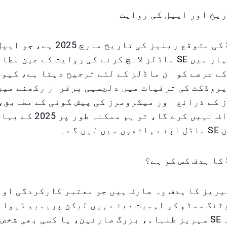
یخ اور ایپل کی روایت
آئی فون SE 4 کی متوقع ریلیز کی تاریخ
سالوں میں بہار میں SE ماڈلز لانچ کرنے کی روایت کے عی
ے عرصے کو ان ماڈلز کے لئے ترجیح دیتا ہے، کیون
پروڈکٹ کی ترقیات میں دلچسپی برقرار رکھنے میں
 کے ذرائع اور میکرومرز کی پیش گوئی کے مطابق،
طرز سے انحراف نہیں کرے گا، ت
ں گے۔
ی فون SE سیریز کا ہدف وہ صارف ہیں جو معتبر کارکردگی او
ٹنگ سسٹم کو اہمیت دیتے ہیں لیکن پریمیم ڈیوائ
نہیں چاہتے۔ SE سیریز طلباء، بزرگ صارفین، یا کسی بھی ش