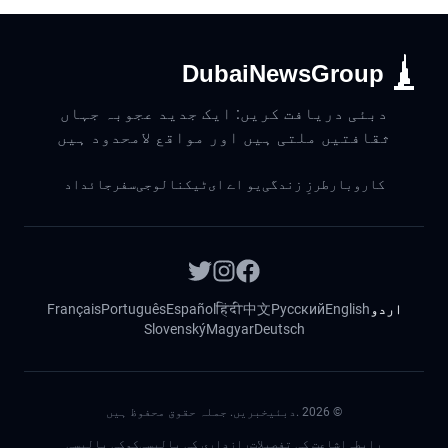
DubaiNewsGroup
دبئی دریافت کریں: ایک جدید عجوبہ جہاں
ثقافتیں ملتی ہیں اور مواقع لامحدود ہیں
کاروبار
طرزِ زندگی
یو اے ای
ٹیکنالوجی
سفر
جائداد
اردو
English
Русский
中文
हिंदी
Español
Português
Français
Slovenský
Magyar
Deutsch
©
2026
.دبئیخبریں. جملہ حقوق محفوظ ہیں
رابطہ
اشاعت کی تفصیلات
رازداری کی پالیسی
کوکی پالیسی