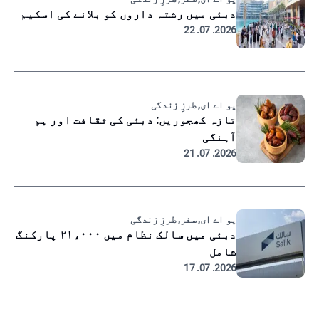
دبئی میں رشتہ داروں کو بلانے کی اسکیم
2026. 07. 22
یو اے ای, طرزِ زندگی
تازہ کھجوریں: دبئی کی ثقافت اور ہم
آہنگی
2026. 07. 21
یو اے ای, سفر, طرزِ زندگی
دبئی میں سالک نظام میں ۲۱،۰۰۰ پارکنگ
شامل
2026. 07. 17