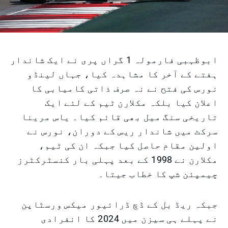
ابوظہبی فارمولہ 1 گراں پری نے ایک شاندار
ہفتے کے آخر کا مشاہدہ کیا، جہاں لینڈو
نورس کی فتح نے نہ صرف ذاتی کامیابی کا
اعلان کیا بلکہ مکلارن ٹیم کے لئے ایک
تاریخی سنگ میل بھی قائم کیا۔ یاس مرینا
سرکٹ میں شاندار ریس کے دوران، نورس نے
اولین مقام حاصل کیا جبکہ ان کی ٹیم،
مکلارن نے 1998 کے بعد پہلی بار کنسٹرکٹرز
چیمپئن شپ کا خطاب جیتا۔
جبکہ ریڈ بل کے ڈچ ڈرائیور میکس ورسٹاپن
نے پہلے ہی سیزن میں 2024 کا انفرادی