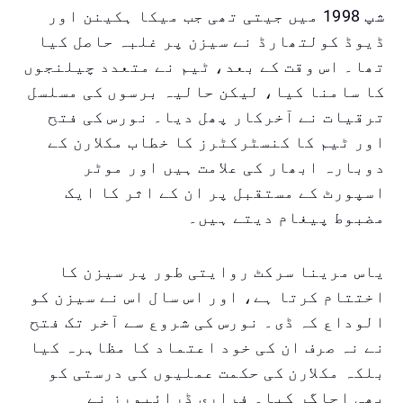
شپ 1998 میں جیتی تھی جب میکا ہکینن اور
ڈیوڈ کولتھارڈ نے سیزن پر غلبہ حاصل کیا
تھا۔ اس وقت کے بعد، ٹیم نے متعدد چیلنجوں
کا سامنا کیا، لیکن حالیہ برسوں کی مسلسل
ترقیات نے آخرکار پھل دیا۔ نورس کی فتح
اور ٹیم کا کنسٹرکٹرز کا خطاب مکلارن کے
دوبارہ ابھار کی علامت ہیں اور موٹر
اسپورٹ کے مستقبل پر ان کے اثر کا ایک
مضبوط پیغام دیتے ہیں۔
یاس مرینا سرکٹ روایتی طور پر سیزن کا
اختتام کرتا ہے، اور اس سال اس نے سیزن کو
الوداع کہ ڈی۔ نورس کی شروع سے آخر تک فتح
نے نہ صرف ان کی خود اعتماد کا مظاہرہ کیا
بلکہ مکلارن کی حکمت عملیوں کی درستی کو
بھی اجاگر کیا۔ فراری ڈرائیورز نے