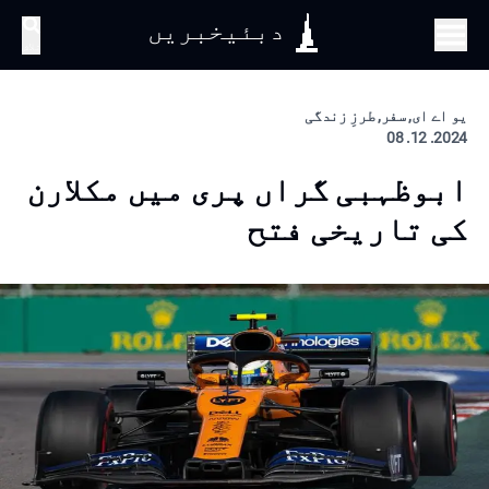
دبئیخبریں
تلاش
یو اے ای, سفر, طرزِ زندگی
2024. 12. 08
ابوظہبی گراں پری میں مکلارن
کی تاریخی فتح