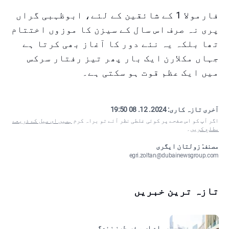
فارمولا 1 کے شائقین کے لئے، ابوظہبی گراں
پری نہ صرف اس سال کے سیزن کا موزوں اختتام
تھا بلکہ یہ نئے دور کا آغاز بھی کرتا ہے
جہاں مکلارن ایک بار پھر تیز رفتار سرکس
میں ایک عظم قوت ہو سکتی ہے۔
آخری تازہ کاری:
2024. 12. 08 19:50
اگر آپ کو اس صفحے پر کوئی غلطی نظر آئے تو براہ کرم
ہمیں ای میل کے ذریعے
مطلع کریں
۔
مصنف: زولتان ایگری
egri.zoltan@dubainewsgroup.com
تازہ ترین خبریں
یو اے ای, سفر, طرزِ زندگی