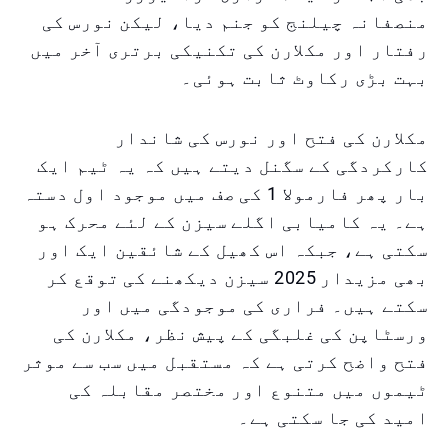
منصفانہ چیلنج کو جنم دیا، لیکن نورس کی
رفتار اور مکلارن کی تکنیکی برتری آخر میں
بہت بڑی رکاوٹ ثابت ہوئی۔
مکلارن کی فتح اور نورس کی شاندار
کارکردگی کے سگنل دیتے ہیں کہ یہ ٹیم ایک
بار پھر فارمولا 1 کی صف میں موجود اول دستہ
ہے۔ یہ کامیابی اگلے سیزن کے لئے محرک ہو
سکتی ہے، جبکہ اس کھیل کے شائقین ایک اور
بھی مزیدار 2025 سیزن دیکھنے کی توقع کر
سکتے ہیں۔ فراری کی موجودگی میں اور
ورسٹاپن کی غلبگی کے پیش نظر، مکلارن کی
فتح واضح کرتی ہے کہ مستقبل میں سب سے موثر
ٹیموں میں متنوع اور مختصر مقابلہ کی
امید کی جا سکتی ہے۔