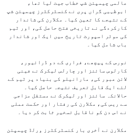
عالمی چیمپئن شپ خطاب جیت لیا تھا،
ابوظہبی گراں پری نے کنسٹرکٹرز چیمپئن شپ
کے نتیجے کا تعین کیا۔ مکلارن کی شاندار
کارکردگی نے تاریخی فتح حاصل کی، اور ٹیم
کی موٹر اسپورٹ تاریخ میں ایک اور شاندار
باب شامل کیا۔
نورس کے پیچھے، فراری کے دو ڈرائیور،
کارلوس سائنز اور چارلس لیکرک نے فینی
لائن عبور کی، مارانیلو کی بنیاد پر ٹیم کے
لئے ایک قابل تعریف نتیجہ حاصل کیا۔
حالانکہ سائنز اور لیکرک نے مستقل مزاجی
سے ریس کی، مکلارن کی رفتار اور حکمت عملی
نے اس دن کو ناقابل تسخیر ثابت کر دیا۔
مکلارن نے آخری بار کنسٹرکٹرز ورلڈ چیمپئن