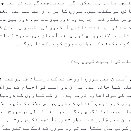
یجہ سادہ ہے لیکن اگر اسے سنجیدگی سے نہ لیا جا
ئج ہو سکتے ہیں۔ سورج کا براہ راست مشاہدہ بغی
لر فلٹر کے – چاہے وہ دوربین سے ہو، دور بین سے 
ت سے کیا جائے – دائمی آنکھوں کی نقصان یا حتیٰ ک
کی وجہ بن سکتا ہے۔ ۱۷ فروری کو، چاند آسمان میں سورج ک
 کو دیکھنے کا مطلب سورج کو دیکھنا ہوگا۔
لے کی اہمیت کیوں ہے؟
آسمان میں سورج اور چاند کے درمیان ظاہر شدہ ف
ہ کہا جاتا ہے۔ یہ ان دو آسمانی اجسام کے مراک
 کی طرف اشارہ کرتا ہے، ان کے کناروں کے درمیا
۔ ۱۷ فروری کو، غروب آفتاب کے قریب، اس علاقے کے کچھ عل
لہ صرف ایک ڈگری ہوگا۔ موازنہ کے لیے، سورج او
ان میں ظاہر شدہ قطر تقریباً نصف ڈگری ہوتا ہے۔
 کوئی ہلال بنتا ہے تو وہ سورج کے ڈسک سے تقریباً 