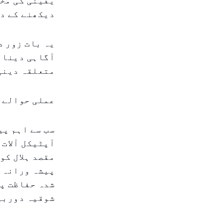
یقینی کی مخا
دیکھنے کے د
یہ بات زور د
آگاہی دینا ا
متعلقہ دینی 
عملی حوالے س
سب سے اہم پی
آپٹیکل آلات 
مقصد ہلال کو
پیشہ ورانہ ر
شدہ حفاظت پر
شوقیہ دوربی