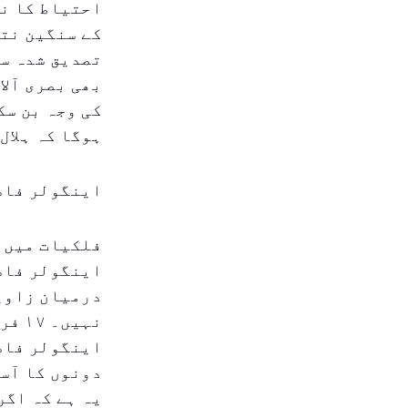
احتیاط کا نت
کے سنگین نتا
تصدیق شدہ سو
بھی بصری آلا
ہوگا کہ ہلال
اینگولر فاص
فلکیات میں، 
اینگولر فاصل
درمیان زاویہ
نہیں
اینگولر فاص
دونوں کا آسم
یہ ہے کہ اگر