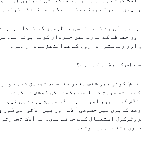
لفت کرتے ہیں۔ یہ جدید فلکیاتی نمونوں اور روا
رمیان ابھرتے ہوئے مکالمے کی نمائندگی کرتا ہے
ینے والی ہے کہ سائنسی تنظیموں کا کردار بنیاد
ور حفاظت کے بارے میں خبردار کرنا ہوتا ہے۔ سر
اور ریاستی اداروں کے عدالتی⁠زمے دار ہیں۔
ے اس کا مطلب کیا ہے؟
غام: کوئی بھی شخص بغیر مناسب، تصدیق شدہ سولر 
کے ساتھ سورج کی طرف دیکھنے کی کوشش نہ کرے۔ نہ 
 تلاش کرنا ہو، اور نہ ہی اگر سورج پہلے ہی نیچا 
صد گاہوں میں خصوصی آلات اور بین الاقوامی طور پ
وٹوکول استعمال کیے جاتے ہیں۔ یہ آلات تجارتی 
نوں جتنے نہیں ہوتے۔