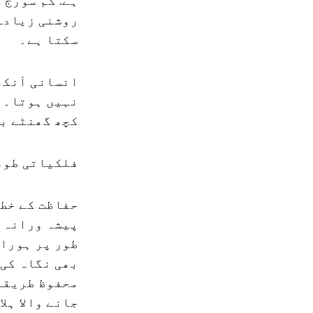
ہے: کم سورج 
روشنی زیادہ 
سکتا ہے۔
انسانی آنکھ 
نہیں ہوتا۔ پ
کچھ گھنٹے بع
فلکیاتی طور
حفاظت کے خطر
پیشہ ورانہ ن
طور پر ہورائ
بھی نگاہ کی 
محفوظ طریقے 
جانے والا ہل