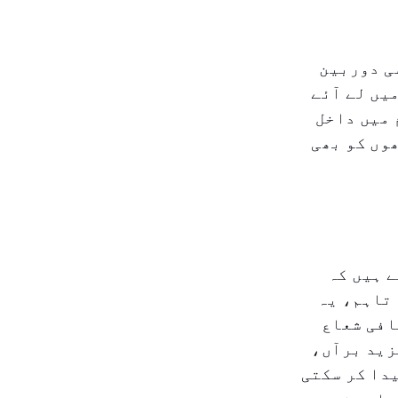
ی دوربین
یں لے آئے
 میں داخل
وں کو بھی
ے ہیں کہ
 تاہم، یہ
افی شعاع
زید برآں،
دا کر سکتی