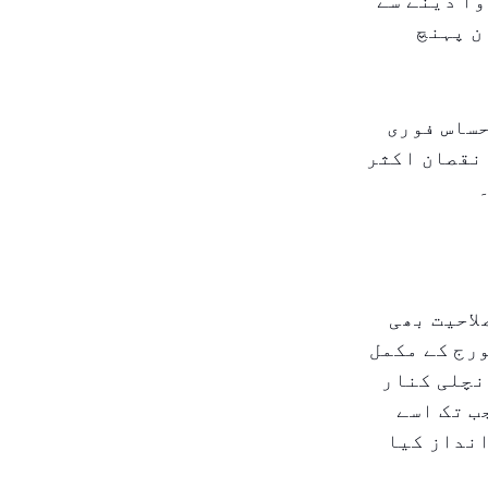
وا دینے سے
ن پہنچ
حساس فوری
 نقصان اکثر
لاحیت بھی
رج کے مکمل
نچلی کنار
ب تک اسے
انداز کیا