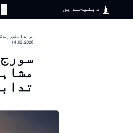
دبئیخبریں
تلاش
یو اے ای, طرزِ زندگ
2026. 02. 14
سورج 
مشاہد
تدابی