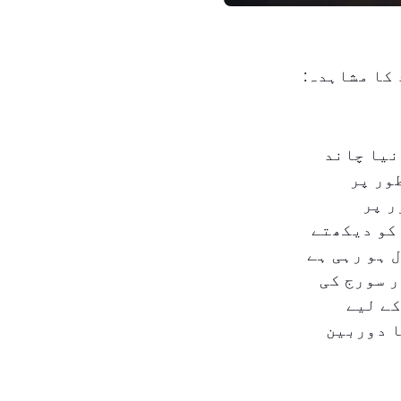
 چاند کا مشاہدہ:
نیا چاند
ور پر
ر پر
 کو دیکھتے
رتحال ہو رہی ہے
ر سورج کی
کے لیے
ا دوربین