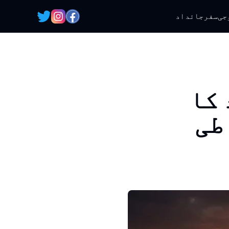
جی
سفر
جائداد
 کا
طی