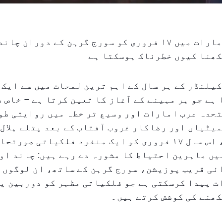
متحدہ عرب امارات میں ۱۷ فروری کو سورج گرہن کے دوران
کھنا کیوں خطرناک ہوسکتا ہے
کیلنڈر کے ہر سال کے اہم ترین لمحات میں سے ایک 
ہے جو ہر مہینے کے آغاز کا تعین کرتا ہے – خاص ط
حدہ عرب امارات اور وسیع تر خطہ میں روایتی طو
یٹیاں اور رضاکار غروب آفتاب کے بعد پتلے ہلال
ہیں۔ البتہ، اس سال ۱۷ فروری کو ایک منفرد فلکیاتی صو
یں ماہرین احتیاط کا مشورہ دے رہے ہیں: چاند او
ئی قریب پوزیشن، سورج گرہن کے ساتھ، ان لوگوں 
ت پیدا کرسکتی ہے جو فلکیاتی مظہر کو دوربین ی
ھنے کی کوشش کرتے ہیں۔