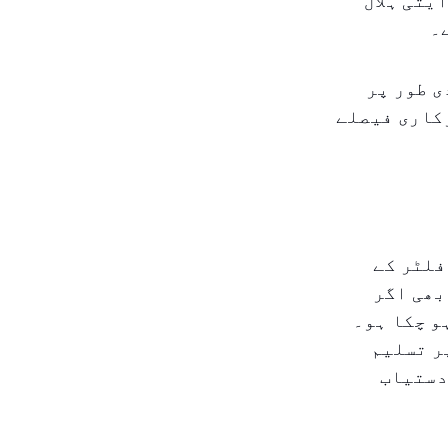
یتی ہلال
۔
ی طور پر
کاری فیصلے
فلٹر کے
بھی اگر
ہو چکا ہو۔
ر تسلیم
دستیاب