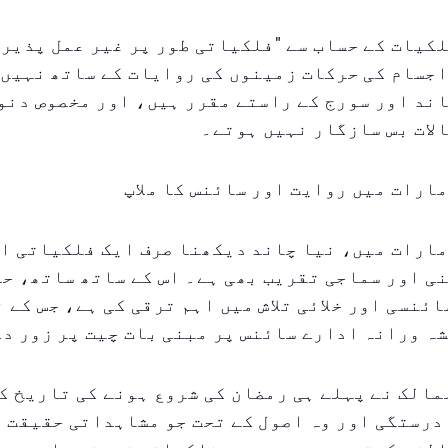
کیات کے حساب سے "فلکیاتی طور پر غیر عمل پذیر
اجسام کی حرکات زمینوں کی روایات کے ساتھ نہیں
ند اور سورج کے راستے مقرر ہیں، اور مخصوص دنو
لات بس سازگار نہیں ہوتے۔
ارات میں روایت اور سائنس کا ملاپ
مارات میں، نیا چاند دیکھنا صرف ایک فلکیاتی ا
ی اور سماجی تقریب بھی ہے۔ اس کے ساتھ ساتھ، ح
ائنسی اور خلائی تلاش میں اہم ترقی کی ہے، جس کے 
ہ ورانہ ادارے سائنس پر مبنی بات چیت پر زور دے
مالک نے پہلے ہی رمضان کی شروع ہونے کی تاریخ کا
درستگی اور وہ اصول کے تحت جو مشاہداتی حقیقت 