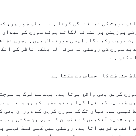
ئی قربت کی نمائندگی کرتا ہے۔ عملی طور پر، کس
رضی پوزیشن پر نشانہ لگاتے ہوئے سورج کو میدان م
ہت قریب رکھے گا۔ ایسی صورتحال میں، بصری نظام
ید سورج کی روشنی نہ صرف آلہ بلکہ ناظر کی آنکھ
 سکتی ہے۔
ط حفاظت کا احساس دے سکتا ہے
ورج گرہن بھی واقع ہوتا ہے۔ بہت سے لوگ یہ سوچت
ی طور پر ڈھانپا گیا ہے تو خطرہ کم ہو جاتا ہے۔
 فہمی ہے۔ یہاں تک کہ سورج گرہن کے دوران بھی ک
 جو شدید آنکھوں کے نقصان کا سبب بن سکتی ہے۔ م
 آفتاب قریب آتا ہے، روشنی میں کمی غلط فہمی پی