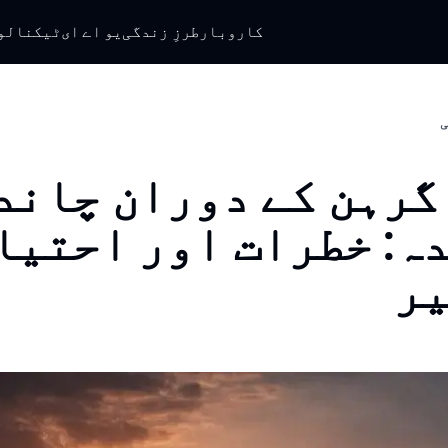
کاروبار
طرزِ زندگی
یو اے ای
ٹیکنالو
ی
گرہن کے دوران چاند
ہ: خطرات اور احتیا
ر