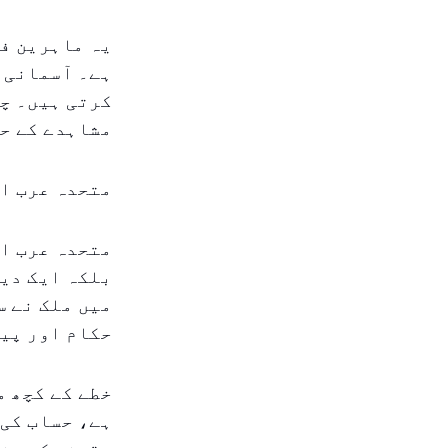
یہ ماہرین فل
ہے۔ آسمانی 
کرتی ہیں۔ چا
مشاہدے کے حا
متحدہ عرب ام
متحدہ عرب ا
بلکہ ایک دین
میں ملک نے س
حکام اور پیش
خطے کے کچھ م
ہے، حساب کی 