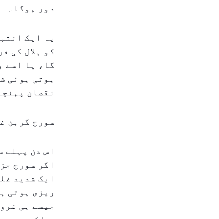
دور ہوگا۔
یہ ایک انتہا
کو ہلال کی ف
گا، یا اسے ب
ہوتی ہوئی شد
نقصان پہنچا
سورج گرہن غل
اس دن پہلے س
اگر سورج جزو
ایک شدید غلط
ریزی ہوتی ہے
جیسے ہی غروب