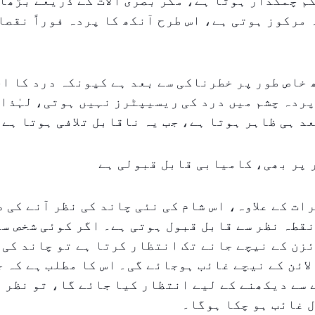
کم چمکدار ہوتا ہے، مگر بصری آلات کے ذریعے بڑھا
مرکوز ہوتی ہے، اس طرح آنکھ کا پردہ فوراً نقصا
خاص طور پر خطرناکی سے بعد ہے کیونکہ درد کا ا
ردہ چشم میں درد کی ریسیپٹرز نہیں ہوتی، لہٰذا
د ہی ظاہر ہوتا ہے، جب یہ ناقابل تلافی ہوتا ہے۔
 پر بھی، کامیابی قابل قبولی ہے
ات کے علاوہ، اس شام کی نئی چاند کی نظر آنے کی ص
قطہ نظر سے قابل قبول ہوتی ہے۔ اگر کوئی شخص سو
زن کے نیچے جانے تک انتظار کرتا ہے تو چاند کی 
لائن کے نیچے غائب ہوجائے گی۔ اس کا مطلب ہے کہ ج
سے دیکھنے کے لیے انتظار کیا جائے گا، تو نظر 
ال غائب ہو چکا ہوگا۔