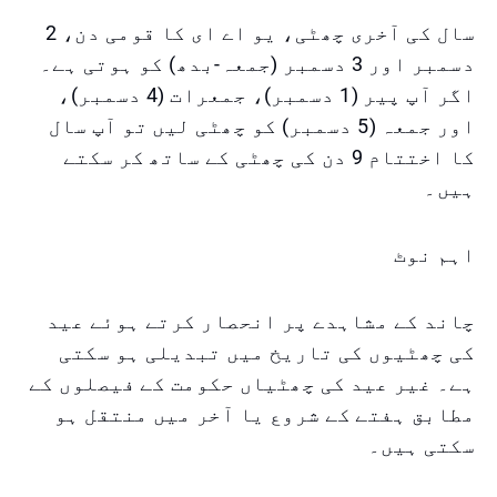
سال کی آخری چھٹی، یو اے ای کا قومی دن، 2
دسمبر اور 3 دسمبر (جمعہ-بدھ) کو ہوتی ہے۔
اگر آپ پیر (1 دسمبر)، جمعرات (4 دسمبر)،
اور جمعہ (5 دسمبر) کو چھٹی لیں تو آپ سال
کا اختتام 9 دن کی چھٹی کے ساتھ کر سکتے
ہیں۔
اہم نوٹ
چاند کے مشاہدے پر انحصار کرتے ہوئے عید
کی چھٹیوں کی تاریخ میں تبدیلی ہو سکتی
ہے۔ غیر عید کی چھٹیاں حکومت کے فیصلوں کے
مطابق ہفتے کے شروع یا آخر میں منتقل ہو
سکتی ہیں۔