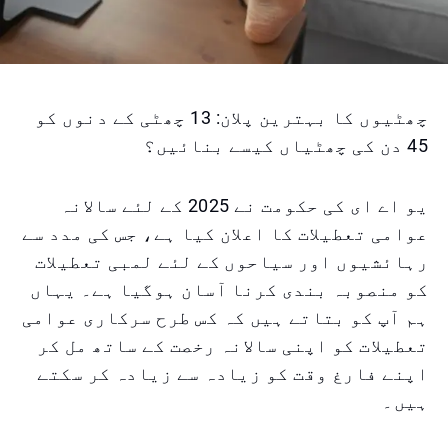
چھٹیوں کا بہترین پلان: 13 چھٹی کے دنوں کو
45 دن کی چھٹیاں کیسے بنائیں؟
یو اے ای کی حکومت نے 2025 کے لئے سالانہ
عوامی تعطیلات کا اعلان کیا ہے، جس کی مدد سے
رہائشیوں اور سیاحوں کے لئے لمبی تعطیلات
کو منصوبہ بندی کرنا آسان ہوگیا ہے۔ یہاں
ہم آپ کو بتاتے ہیں کہ کس طرح سرکاری عوامی
تعطیلات کو اپنی سالانہ رخصت کے ساتھ مل کر
اپنے فارغ وقت کو زیادہ سے زیادہ کر سکتے
ہیں۔