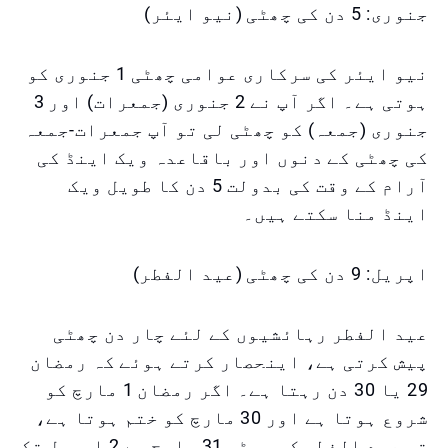
جنوری: 5 دن کی چھٹی (نیو ایئر)
نیو ایئر کی سرکاری عوامی چھٹی 1 جنوری کو
ہوتی ہے۔ اگر آپ نے 2 جنوری (جمعرات) اور 3
جنوری (جمعہ) کو چھٹی لی تو آپ جمعرات-جمعہ
کی چھٹی کے دنوں اور باقاعدہ ویک اینڈ کی
آرام کے وقت کی بدولت 5 دن کا طویل ویک
اینڈ منا سکتے ہیں۔
اپریل: 9 دن کی چھٹی (عید الفطر)
عید الفطر رہائشیوں کے لئے چار دن چھٹی
پیش کرتی ہے، اینحصار کرتے ہوئے کہ رمضان
29 یا 30 دن رہتا ہے۔ اگر رمضان 1 مارچ کو
شروع ہوتا ہے اور 30 مارچ کو ختم ہوتا ہے،
تو عید الفطر کی چھٹی 31 مارچ سے 2 اپریل تک