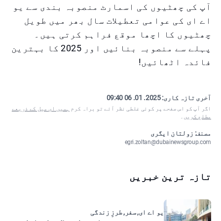
آپ کی چھٹیوں کی اسمارٹ منصوبہ بندی سے یو
اے ای کی عوامی تعطیلات سال بھر میں طویل
چھٹیوں کا اچھا موقع فراہم کرتی ہیں۔
پہلے سے منصوبہ بنائیں اور 2025 کا بہترین
فائدہ اٹھائیں!
آخری تازہ کاری:
2025. 01. 06 09:40
اگر آپ کو اس صفحے پر کوئی غلطی نظر آئے تو براہ کرم
ہمیں ای میل کے ذریعے
مطلع کریں
۔
مصنف: زولتان ایگری
egri.zoltan@dubainewsgroup.com
تازہ ترین خبریں
یو اے ای, سفر, طرزِ زندگی