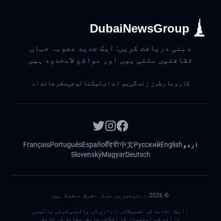
DubaiNewsGroup
دبئی دریافت کریں: ایک جدید عجوبہ جہاں
ثقافتیں ملتی ہیں اور مواقع لامحدود ہیں
کاروبار
طرزِ زندگی
یو اے ای
ٹیکنالوجی
سفر
جائداد
اردو
English
Русский
中文
हिंदी
Español
Português
Français
Slovenský
Magyar
Deutsch
©
2026
.دبئیخبریں. جملہ حقوق محفوظ ہیں
رابطہ
اشاعت کی تفصیلات
رازداری کی پالیسی
کوکی پالیسی
ذرائع کے استعمال کا اخلاقی ضابطہ
حقائق کی جانچ