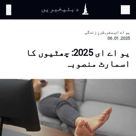
دبئیخبریں
تلاش
یو اے ای, سفر, طرزِ زندگی
2025. 01. 06
یو اے ای 2025: چھٹیوں کا
اسمارٹ منصوبہ