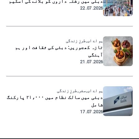
دبئی میں رشتہ داروں کو بلانے کی اسکیم
2026. 07. 22
یو اے ای, طرزِ زندگی
تازہ کھجوریں: دبئی کی ثقافت اور ہم
آہنگی
2026. 07. 21
یو اے ای, سفر, طرزِ زندگی
دبئی میں سالک نظام میں ۲۱،۰۰۰ پارکنگ
شامل
2026. 07. 17