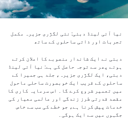
نیا آئی لینڈ دبئی: نئی لگژری جزیرہ مکمل
تجربات اور ذاتی ساحلوں کے ساتھ
دبئی نے ایک شاندار منصوبے کا اعلان کرتے
ہوئے پھر سے توجہ حاصل کی ہے: نیا آئی لینڈ
دبئی، ایک لگژری جزیرہ، جلد ہی جمیرا کے
ساحلوں کے قریب ایک خوبصورت ساحلی ماحول
میں تعمیر شروع کرے گا۔ اس سرمایہ کاری کا
مقصد قدرتی طرز زندگی اور عالمی معیار کی
خدمات پیش کرنا ہے، جو خطے کی سب سے خاص
جگہوں میں سے ایک ہوگی۔