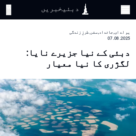
دبئیخبریں
تلاش
یو اے ای, جائداد, سفر, طرزِ زندگی
2025. 08. 07
دبئی کے نیا جزیرے نایا:
لگژری کا نیا معیار