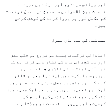
اور ویلنس سینٹر، اور ایک نجی مرینہ۔
خدمات بین الاقوامی سامعین کی اعلیٰ توقعات
کو مکمل طور پر پورا کرنے کی کوشش کرتی
ہیں۔
مستقبل کی نمایاں منزل
ابتدائی ترقیات پہلے ہی شروع ہو چکی ہیں
اور سب کچھ اس بات کی نشان دہی کرتا ہے کہ
نیا آئی لینڈ دبئی لگژری جائداد اور
ریزورٹ مارکیٹ میں ایک نیا معیار قائم
کرے گا۔ یہ منصوبہ محض دبئی کے ساحلوں پر
ایک اور تعمیر نہیں ہے، بلکہ ایک جدید طرز
زندگی ہے جو قدرتی نزدیکی، آرام کی
کیفیت، اور پیچیدہ خدمات کو جوڑتا ہے۔