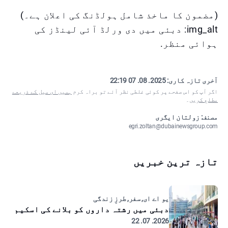
(مضمون کا ماخذ شامل ہولڈنگ کی اعلان ہے۔)
img_alt: دبئی میں دی ورلڈ آئی لینڈز کی
ہوائی منظر.
آخری تازہ کاری:
2025. 08. 07 22:19
اگر آپ کو اس صفحے پر کوئی غلطی نظر آئے تو براہ کرم
ہمیں ای میل کے ذریعے
مطلع کریں
۔
مصنف: زولتان ایگری
egri.zoltan@dubainewsgroup.com
تازہ ترین خبریں
یو اے ای, سفر, طرزِ زندگی
دبئی میں رشتہ داروں کو بلانے کی اسکیم
2026. 07. 22