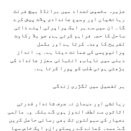
جزیرہ مخصوص تعداد میں برانڈڈ بیچ فرنٹ
رہائشیاں اور وسیع جائدادی پلاٹ پیش کرے
گا۔ ان میں سے ہر ایک پراپرٹی اپنے ذاتی
ساحل کا حصہ فراہم کرتی ہے، جو بلا رکاوٹ
تفریح کا وعدہ کرتا ہے اور مکمل
پرائیویسی کی ضمانت دیتا ہے۔ یہ انداز
دبئی میں نایاب، انتہائی معزز جائداد کی
بڑھتی ہوئی طلب کو پورا کرتا ہے۔
ہر تفصیل میں لگژری زندگی
رہائشی اور مہمان نہ صرف شاندار قدرتی
اثاثوں سے لطف اندوز ہوں گے بلکہ وہ عالمی
معیار کی سہولتوں تک بھی رسائی حاصل کریں
گے: عمدہ کھانے کے ریستوران، ایک خاص سپا