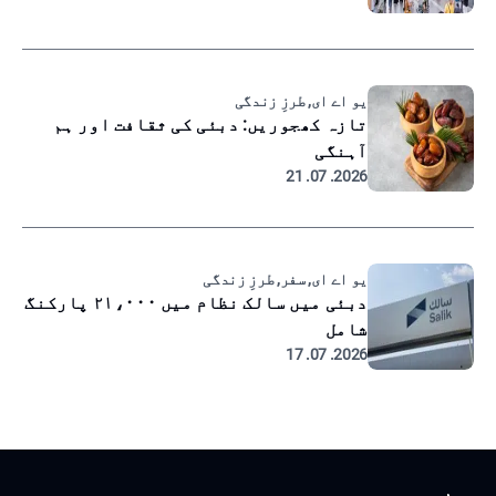
یو اے ای, طرزِ زندگی
تازہ کھجوریں: دبئی کی ثقافت اور ہم
آہنگی
2026. 07. 21
یو اے ای, سفر, طرزِ زندگی
دبئی میں سالک نظام میں ۲۱،۰۰۰ پارکنگ
شامل
2026. 07. 17