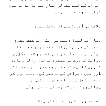
افراد کے لئے مثالی چناؤ بناتا ہے جس میں
کوئی سمجھوتہ نہ ہو۔
علاقائی آغاز: شیوال بلانک میزن
نیا آئی لینڈ دبئی پر ایک اہم کشش مشرق
وسطیٰ کی پہلی شیوال بلانک میزن کھولنا
ہوگی۔ یہ دنیا بھر میں تسلیم شدہ لگژری
برانڈ جزیرے پر منفرد ماحول والی رہائش
گاہیں تخلیق کرے گا، جو جدید اور جذباتی
طرز میں ڈیزائن کی جائیں گی۔ مہمانوں کو
ذاتی ساحل پر واقع خاص سویٹس اور
پرائیویٹ ولاز تک رسائی حاصل ہوگی۔
محدود رہائشیں اور ذاتی پلاٹ