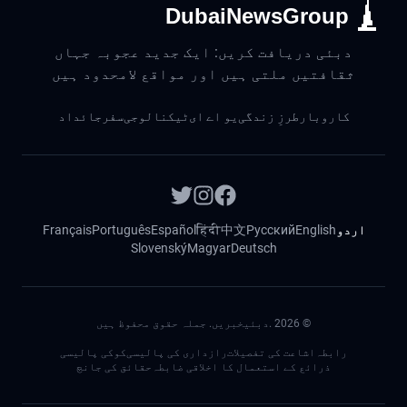
DubaiNewsGroup
دبئی دریافت کریں: ایک جدید عجوبہ جہاں
ثقافتیں ملتی ہیں اور مواقع لامحدود ہیں
کاروبار
طرزِ زندگی
یو اے ای
ٹیکنالوجی
سفر
جائداد
اردو
English
Русский
中文
हिंदी
Español
Português
Français
Slovenský
Magyar
Deutsch
©
2026
.دبئیخبریں. جملہ حقوق محفوظ ہیں
رابطہ
اشاعت کی تفصیلات
رازداری کی پالیسی
کوکی پالیسی
ذرائع کے استعمال کا اخلاقی ضابطہ
حقائق کی جانچ