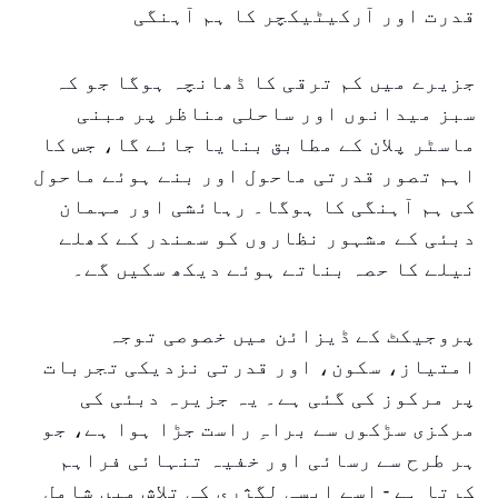
قدرت اور آرکیٹیکچر کا ہم آہنگی
جزیرے میں کم ترقی کا ڈھانچہ ہوگا جو کہ
سبز میدانوں اور ساحلی مناظر پر مبنی
ماسٹر پلان کے مطابق بنایا جائے گا، جس کا
اہم تصور قدرتی ماحول اور بنے ہوئے ماحول
کی ہم آہنگی کا ہوگا۔ رہائشی اور مہمان
دبئی کے مشہور نظاروں کو سمندر کے کھلے
نیلے کا حصہ بناتے ہوئے دیکھ سکیں گے۔
پروجیکٹ کے ڈیزائن میں خصوصی توجہ
امتیاز، سکون، اور قدرتی نزدیکی تجربات
پر مرکوز کی گئی ہے۔ یہ جزیرہ دبئی کی
مرکزی سڑکوں سے براہِ راست جڑا ہوا ہے، جو
ہر طرح سے رسائی اور خفیہ تنہائی فراہم
کرتا ہے - اسے ایسی لگژری کی تلاش میں شامل