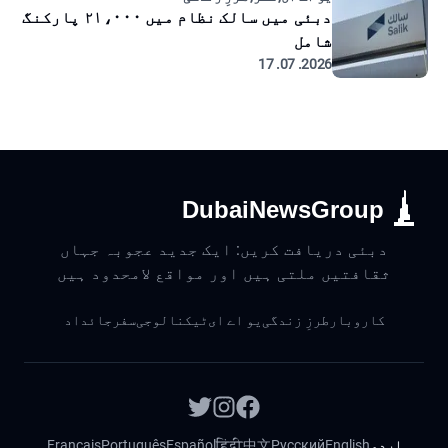
دبئی میں سالک نظام میں ۲۱،۰۰۰ پارکنگ
شامل
2026. 07. 17
DubaiNewsGroup
دبئی دریافت کریں: ایک جدید عجوبہ جہاں
ثقافتیں ملتی ہیں اور مواقع لامحدود ہیں
کاروبار
طرزِ زندگی
یو اے ای
ٹیکنالوجی
سفر
جائداد
اردو
English
Русский
中文
हिंदी
Español
Português
Français