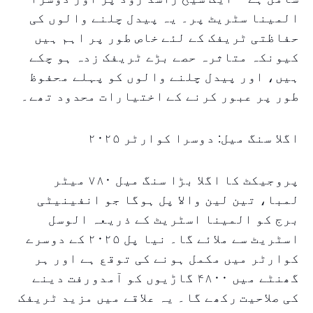
المینا سٹریٹ پر۔ یہ پیدل چلنے والوں کی
حفاظتی ٹریفک کے لئے خاص طور پر اہم ہیں
کیونکہ متاثرہ حصے بڑے ٹریفک زدہ ہو چکے
ہیں، اور پیدل چلنے والوں کو پہلے محفوظ
طور پر عبور کرنے کے اختیارات محدود تھے۔
اگلا سنگ میل: دوسرا کوارٹر ۲۰۲۵
پروجیکٹ کا اگلا بڑا سنگ میل ۷۸۰ میٹر
لمبا، تین لین والا پل ہوگا جو انفینیٹی
برج کو المینا اسٹریٹ کے ذریعہ الوسل
اسٹریٹ سے ملائے گا۔ نیا پل ۲۰۲۵ کے دوسرے
کوارٹر میں مکمل ہونے کی توقع ہے اور ہر
گھنٹے میں ۴۸۰۰ گاڑیوں کو آمدورفت دینے
کی صلاحیت رکھے گا۔ یہ علاقے میں مزید ٹریفک