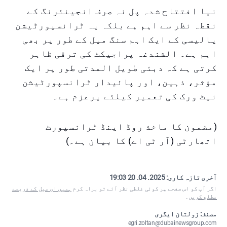
نیا افتتاح شدہ پل نہ صرف انجینئرنگ کے
نقطہ نظر سے اہم ہے بلکہ یہ ٹرانسپورٹیشن
پالیسی کے ایک اہم سنگ میل کے طور پر بھی
اہم ہے۔ الشندغہ پراجیکٹ کی ترقی ظاہر
کرتی ہے کہ دبئی طویل المدتی طور پر ایک
مؤثر، ذہین، اور پائیدار ٹرانسپورٹیشن
نیٹ ورک کی تعمیر کیلئے پرعزم ہے۔
(مضمون کا ماخذ روڈ اینڈ ٹرانسپورٹ
اتھارٹی (آر ٹی اے) کا بیان ہے۔)
آخری تازہ کاری:
2025. 04. 20 19:03
اگر آپ کو اس صفحے پر کوئی غلطی نظر آئے تو براہ کرم
ہمیں ای میل کے ذریعے
مطلع کریں
۔
مصنف: زولتان ایگری
egri.zoltan@dubainewsgroup.com