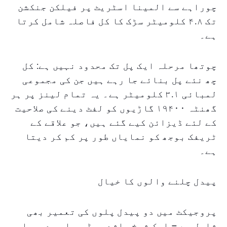
چوراہے سے المینا اسٹریٹ پر فیلکن جنکشن
تک ۴.۸ کلومیٹر سڑک کا کل فاصلہ شامل کرتا
ہے۔
چوتھا مرحلہ ایک پل تک محدود نہیں ہے: کل
چھ نئے پل بنائے جا رہے ہیں جن کی مجموعی
لمبائی ۳.۱ کلومیٹر ہے۔ یہ تمام لینز پر ہر
گھنٹہ ۱۹۴۰۰ گاڑیوں کو لفٹ دینے کی صلاحیت
کے لئے ڈیزائن کیے گئے ہیں، جو علاقے کے
ٹریفک بوجھ کو نمایاں طور پر کم کر دیتا
ہے۔
پیدل چلنے والوں کا خیال
پروجیکٹ میں دو پیدل پلوں کی تعمیر بھی
شامل ہے – ایک شیخ راشد روڈ پر اور دوسرا