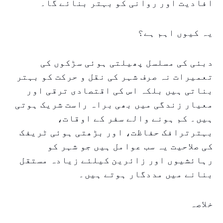
افادیت اور روانی کو بہتر بنائے گا۔
یہ کیوں اہم ہے؟
دبئی کی مسلسل پھیلتی ہوئی سڑکوں کی
تعمیرات نہ صرف شہر کی نقل و حرکت کو بہتر
بناتی ہیں بلکہ اس کی اقتصادی ترقی اور
معیار زندگی میں بھی براہ راست شریک ہوتی
ہیں۔ کم ہونے والے سفر کے اوقات،
بہترترافک حفاظت، اور بڑھتی ہوئی ٹریفک
کی صلاحیت یہ سب عوامل ہیں جو شہر کو
رہائشیوں اور زائرین کیلئے زیادہ مستقل
بنانے میں مددگار ہوتے ہیں۔
خلاصہ