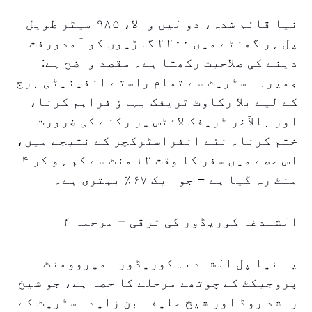
نیا قائم شدہ، دو لین والا، ۹۸۵ میٹر طویل
پل ہر گھنٹے میں ۳۲۰۰ گاڑیوں کو آمدورفت
دینے کی صلاحیت رکھتا ہے۔ مقصد واضح ہے:
جمیرہ اسٹریٹ سے تمام راستے انفینیٹی برج
کے لیے بلا رکاوٹ ٹریفک بہاؤ فراہم کرنا،
اور بالآخر ٹریفک لائٹس پر رکنے کی ضرورت
ختم کرنا۔ نئے انفراسٹرکچر کے نتیجے میں،
اس حصے میں سفر کا وقت ۱۲ منٹ سے کم ہو کر ۴
منٹ رہ گیا ہے – جو ایک ۶۷٪ بہتری ہے۔
الشندغہ کوریڈور کی ترقی – مرحلہ ۴
یہ نیا پل الشندغہ کوریڈور امپروومنٹ
پروجیکٹ کے چوتھے مرحلے کا حصہ ہے، جو شیخ
راشد روڈ اور شیخ خلیفہ بن زاید اسٹریٹ کے