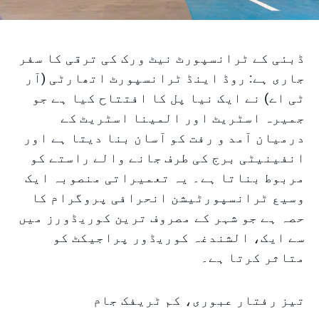
ڈبئی کے ٹرانسپورٹ نیٹ ورک کی ترقی کا سفر
جاری ہے: روڈ اینڈ ٹرانسپورٹ اتھارٹی (آر
ٹی اے) نے ایک نیا پل کا افتتاح کیا ہے جو
جمیرہ اسٹریٹ اور المینا اسٹریٹ کے
درمیان آمد و رفت کو آسان بنا دیتا ہے اور
انفینیٹی برج کی طرف جانے والے راستے کو
مربوط بناتا ہے۔ یہ تعمیراتی منصوبہ ایک
وسیع ٹرانسپورٹیشن انحرافی پروگرام کا
حصہ ہے جو شہر کے مصروف ترین کوریڈورز میں
سے ایک، الشندغہ کوریڈور پراجیکٹ کو
متاثر کرتا ہے۔
تیز رفتار عبوری، کم ٹریفک جام