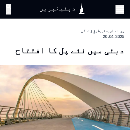
دبئیخبریں
تلاش
یو اے ای, سفر, طرزِ زندگی
2025. 04. 20
دبئی میں نئے پل کا افتتاح