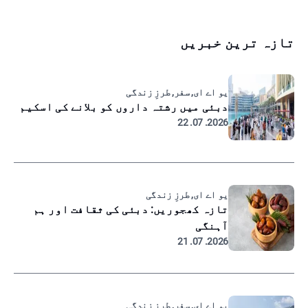
تازہ ترین خبریں
یو اے ای, سفر, طرزِ زندگی
دبئی میں رشتہ داروں کو بلانے کی اسکیم
2026. 07. 22
یو اے ای, طرزِ زندگی
تازہ کھجوریں: دبئی کی ثقافت اور ہم
آہنگی
2026. 07. 21
یو اے ای, سفر, طرزِ زندگی