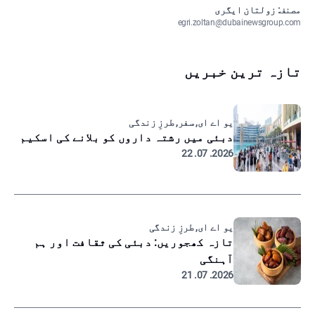
مصنف: زولتان ایگری
egri.zoltan@dubainewsgroup.com
تازہ ترین خبریں
یو اے ای, سفر, طرزِ زندگی
دبئی میں رشتہ داروں کو بلانے کی اسکیم
2026. 07. 22
یو اے ای, طرزِ زندگی
تازہ کھجوریں: دبئی کی ثقافت اور ہم
آہنگی
2026. 07. 21