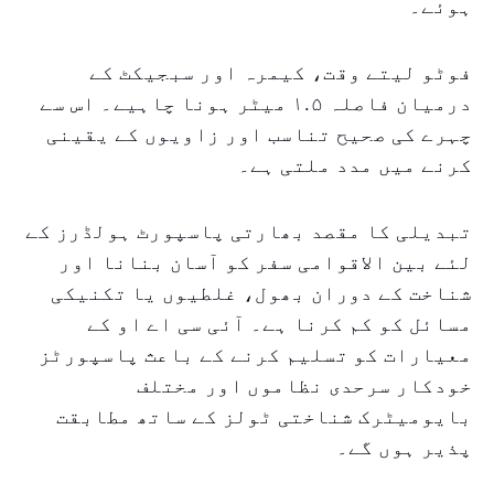
ہوئے۔
فوٹو لیتے وقت، کیمرہ اور سبجیکٹ کے
درمیان فاصلہ ۱.۵ میٹر ہونا چاہیے۔ اس سے
چہرے کی صحیح تناسب اور زاویوں کے یقینی
کرنے میں مدد ملتی ہے۔
تبدیلی کا مقصد بھارتی پاسپورٹ ہولڈرز کے
لئے بین الاقوامی سفر کو آسان بنانا اور
شناخت کے دوران بھول، غلطیوں یا تکنیکی
مسائل کو کم کرنا ہے۔ آئی سی اے او کے
معیارات کو تسلیم کرنے کے باعث پاسپورٹز
خودکار سرحدی نظاموں اور مختلف
بایومیٹرک شناختی ٹولز کے ساتھ مطابقت
پذیر ہوں گے۔