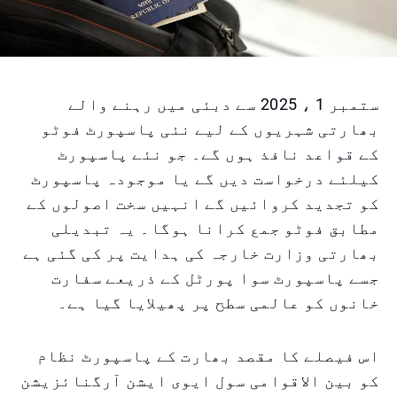
ستمبر 1 ، 2025 سے دبئی میں رہنے والے
بھارتی شہریوں کے لیے نئی پاسپورٹ فوٹو
کے قواعد نافذ ہوں گے۔ جو نئے پاسپورٹ
کیلئے درخواست دیں گے یا موجودہ پاسپورٹ
کو تجدید کروائیں گے انہیں سخت اصولوں کے
مطابق فوٹو جمع کرانا ہوگا۔ یہ تبدیلی
بھارتی وزارت خارجہ کی ہدایت پر کی گئی ہے
جسے پاسپورٹ سوا پورٹل کے ذریعے سفارت
خانوں کو عالمی سطح پر پھیلایا گیا ہے۔
اس فیصلے کا مقصد بھارت کے پاسپورٹ نظام
کو بین الاقوامی سول ایوی ایشن آرگنائزیشن