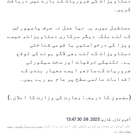
دستاویزات کی ضروریات کے بارے میں دریافت
کریں۔
مستقبل میں، یہ نیا عمل نہ صرف پاسپورٹس
کے لئے بلکہ دیگر سرکاری دستاویزات، جیسے
ویزا کی درخواستیں یا قومی شناختی
دستاویزات کے لئے بھی لاگو ہونے کی توقع
ہے۔ تکنیکی ترقیات اور سخت سیکورٹی
ضروریات کے ساتھ، ایسے معیار بندی کے
اقدامات عالمی سطح پر عام ہو رہے ہیں۔
(مضمون کا ذریعہ: بھارت کی وزارت کا اعلان۔)
آخری تازہ کاری:
2025. 08. 30 13:47
اگر آپ کو اس صفحے پر کوئی غلطی نظر آئے تو براہ کرم
ہمیں ای میل کے ذریعے
مطلع کریں
۔