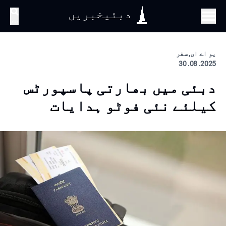
دبئیخبریں
تلاش
یو اے ای, سفر
2025. 08. 30
دبئی میں بھارتی پاسپورٹس
کیلئے نئی فوٹو ہدایات