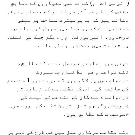
(آئی سی اے او) کے عالمی معیاروں کے مطابق
مختص کرنا ہے۔ آئی سی اے او کے معیار یقینی
بناتے ہیں کہ بایومیٹرک شناخت پر مبنی
دستاویزات کو ہر ملک میں قبول کیا جائے،
سرحدوں، ائیرپورٹس اور دیگر چیک پوائنٹس
پر شناخت میں مدد فراہم کی جائے۔
دبئی میں بھارتی قونصل خانے کے مطابق،
نئے قواعد و ضوابط تمام پاسپورٹ
درخواستوں پر لاگو ہوں گے جو ستمبر 1 سے جمع
کی جائیں گی۔ اس کا مطلب ہے کہ زیادہ تر
درخواست دہندگان کو نئے فوٹو لینے کی
ضرورت ہوگی جو تازہ ترین تکنیکی اور بصری
خصوصیات کے مطابق ہوں۔
نئے تقاضے سرکاری عمل میں کس طرح کی تصویر