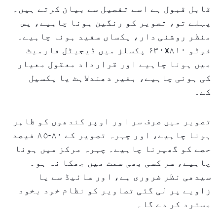
قابل قبول ہے اسے تفصیل سے بیان کرتے ہیں۔
پہلے تو، تصویر کو رنگین ہونا چاہیے، پس
منظر روشنی دار، یکساں سفید ہونا چاہیے۔
فوٹو ۶۳۰x۸۱۰ پکسلز میں ڈیجیٹل فارمیٹ
میں ہونا چاہیے اور قرارداد معقول معیار
کی ہونی چاہیے، بغیر دھندلاہٹ یا پکسیل
کے۔
تصویر میں صرف سر اور اوپر کندھوں کو ظاہر
ہونا چاہیے، اور چہرہ تصویر کے ٨٠-٨٥ فیصد
حصے کو گھیرنا چاہیے۔ چہرہ مرکز میں ہونا
چاہیے، سر کسی بھی سمت میں جھکا نہ ہو۔
سیدھی نظر ضروری ہے، اور سائیڈ سے یا
زاویے پر لی گئی تصاویر کو نظام خود بخود
مسترد کر دے گا۔