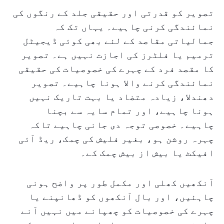
تصویر کو قدرتی اور حقیقی جلد کے رنگوں کی
نمائندگی کرنی چاہیے۔ یہاں تک کہ
جمالیاتی مقاصد کے لئے بھی کوئی ڈیجیٹل
ترمیم یا فلٹرز کی اجازت نہیں ہے۔ تصویر
کا مقصد فرد کے چہرے کی خصوصیات کی حقیقی
نمائندگی کرنے والا ہونا چاہیے۔ تصویر
دھندلا، زیادہ متضاد یا بہت تاریک نہیں
ہونا چاہیے، اور تمام سایہ سے بچنا
چاہیے۔ خصوصی توجہ دی جانی چاہیے تاکہ
چہرہ روشن ہو، بغیر فلیش کی چمک، ریڈ آئی
افیکٹ یا بیش از بیش چمک کے۔
آنکھیں کھلی اور مکمل طور پر واضح ہونی
چاہئیں، اور بال آنکھوں کو ڈھانپنے یا
چہرے کی خصوصیات کو چھپانے میں نہیں آنے