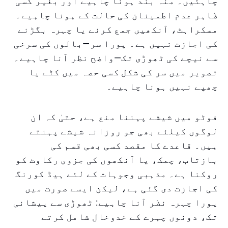
چاہئیں۔ منہ بند ہونا چاہیے اور بغیر کسی
ظاہر عدم اطمینان کی حالت کے ہونا چاہیے۔
مسکراہٹ، آنکھیں جمع کرنے یا چہرہ بگڑنے
کی اجازت نہیں ہے۔ پورا سر—بالوں کی سرخی
سے نیچے کی ٹھوڑی تک—واضح نظر آنا چاہیے۔
تصویر میں سر کی شکل کسی حصہ میں کٹے یا
چھپے نہیں ہونا چاہیے۔
فوٹو میں شیشے پہننا منع ہے، حتیٰ کہ ان
لوگوں کیلئے بھی جو روزانہ شیشے پہنتے
ہیں۔ قاعدے کا مقصد کسی بھی قسم کی
بازتاب، چمک، یا آنکھوں کی جزوی رکاوٹ کو
روکنا ہے۔ مذہبی وجوہات کے لئے ہیڈ کورنگ
کی اجازت دی گئی ہے، لیکن ایسے صورت میں
پورا چہرہ نظر آنا چاہیے: ٹھوڑی سے پیشانی
تک، دونوں چہرے کے خدوخال شامل کرتے