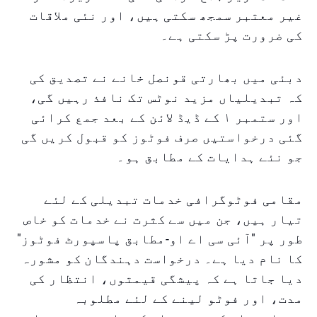
غیر معتبر سمجھ سکتی ہیں، اور نئی ملاقات
کی ضرورت پڑ سکتی ہے۔
دبئی میں بھارتی قونصل خانے نے تصدیق کی
کہ تبدیلیاں مزید نوٹس تک نافذ رہیں گی،
اور ستمبر ۱ کے ڈیڈ لائن کے بعد جمع کرائی
گئی درخواستیں صرف فوٹوز کو قبول کریں گی
جو نئے ہدایات کے مطابق ہو۔
مقامی فوٹوگرافی خدمات تبدیلی کے لئے
تیار ہیں، جن میں سے کثرت نے خدمات کو خاص
طور پر "آئی سی اے او-مطابق پاسپورٹ فوٹوز"
کا نام دیا ہے۔ درخواست دہندگان کو مشورہ
دیا جاتا ہے کہ پیشگی قیمتوں، انتظار کی
مدت، اور فوٹو لینے کے لئے مطلوبہ