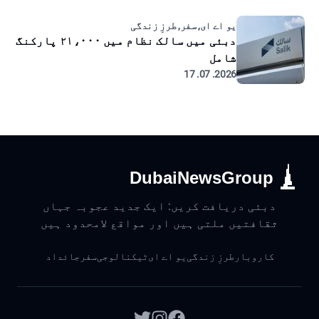
یو اے ای, سفر, طرزِ زندگی
دبئی میں سالک نظام میں ۲۱،۰۰۰ پارکنگ
شامل
2026. 07. 17
DubaiNewsGroup
دبئی دریافت کریں: ایک جدید عجوبہ جہاں
ثقافتیں ملتی ہیں اور مواقع لامحدود ہیں
کاروبار
طرزِ زندگی
یو اے ای
ٹیکنالوجی
سفر
جائداد