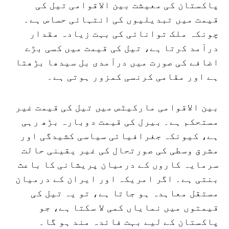
پاکستان کی معیشت بین الاقوامی تیل کی
قیمت میں تبدیلیوں کی انتہائی حساس ہے۔
چونکہ ملک توانائی کی بہت زیادہ مقدار
درآمد کرتا ہے، تیل کی قیمت میں کسی بڑے
اضافے کی صورت میں درآمدی بل سیدھا بڑھتا
ہے اور مقامی کرنسی کمزور ہوتی ہے۔
بین الاقوامی مارکیٹس میں تیل کی قیمت غیر
مستحکم ہے۔ بیرل کی قیمت دوبارہ بڑھ رہی
ہے، کیونکہ جغرافیائی سیاسی کشیدگی اور
مشرق وسطی کی صورتحال کی غیر یقینی حالت
سرمایہ کاروں کے درمیان پریشانی کا باعث
بنتی ہے۔ اگر امریکہ اور ایران کے درمیان
مستقل معاہدہ ہو جاتا ہے، تو یہ تیل کی
قیمتوں میں نمایاں کمی لا سکتا ہے، جو
پاکستان کے لیے بہت فائدہ مند ہو گا۔