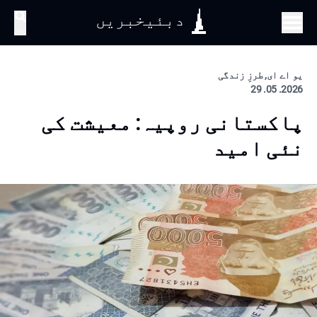
دبئیخبریں
تلاش
یو اے ای, طرزِ زندگی
2026. 05. 29
پاکستانی روپیہ: معیشت کی
نئی امید