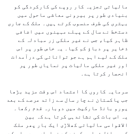
مالیاتی تجزیہ کار روپے کی کارکردگی کو
بنیادی طور پر بیرونی معاشی ماحول میں
بہتری کی طرف منسوب کرتے ہیں۔ ملک کے جاری
دستخط نے سال کے پہلے مہینوں میں اضافی
ظاہر کیا، جس نے غیر ملکی زر مبادلہ کے
ذخایر پر دباؤ کم کیا۔ یہ خاص طور پر اس
ملک کے لیے اہم ہے جو توانائی کی درآمدات
اور غیر ملکی مالیات پر نمایاں طور پر
انحصار کرتا ہے۔
سرمایہ کاروں کا اعتماد اس وقت مزید بڑھا
جب پاکستان نے چار سال سے زائد عرصے کے بعد
یورو بانڈ مارکیٹ میں دوبارہ قدم رکھا۔
یہ اس بات کی نشاندہی کرتا ہے کہ بین
الاقوامی مالیاتی کھلاڑی ایک بار پھر ملک
کو وسائل فراہم کرنے کے خواہاں ہیں۔ اس کے