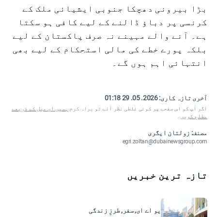
بڑا بیرونی دھچکا جنوبی ایشیائی ملک کے
کرنسی پر دباؤ ڈالنے کے لیے کافی ہو سکتا
ہے۔ آنے والے مہینے نہ صرف پاکستان کے لیے
بلکہ پورے خطے کی مالی استحکام کے لیے بھی
انتہائی اہم ہوں گے۔
آخری تازہ کاری:
2026. 05. 29 01:18
اگر آپ کو اس صفحے پر کوئی غلطی نظر آئے تو براہ کرم
ہمیں ای میل کے ذریعے
مطلع کریں
۔
مصنف: زولتان ایگری
egri.zoltan@dubainewsgroup.com
تازہ ترین خبریں
یو اے ای, سفر, طرزِ زندگی