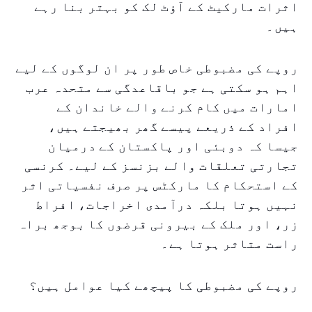
اثرات مارکیٹ کے آؤٹ لک کو بہتر بنا رہے
ہیں۔
روپے کی مضبوطی خاص طور پر ان لوگوں کے لیے
اہم ہو سکتی ہے جو باقاعدگی سے متحدہ عرب
امارات میں کام کرنے والے خاندان کے
افراد کے ذریعے پیسے گھر بھیجتے ہیں،
جیسا کہ دوبئی اور پاکستان کے درمیان
تجارتی تعلقات والے بزنسز کے لیے۔ کرنسی
کے استحکام کا مارکٹس پر صرف نفسیاتی اثر
نہیں ہوتا بلکہ درآمدی اخراجات، افراط
زر، اور ملک کے بیرونی قرضوں کا بوجھ براہ
راست متاثر ہوتا ہے۔
روپے کی مضبوطی کا پیچھے کیا عوامل ہیں؟