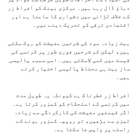
دباؤ ڈال رہے ہیں۔ مرکزی بینک کو افراط زر
کے خلاف لڑائی میں دشواری کا سامنا ہے اور
اقتصادی ترقی کو تحریک دینے میں۔
بہت زیادہ سود کی شرحیں معیشت کو روک سکتی
ہیں، لیکن کم شرحیں فوری طور پر کرنسی کی
قیمت میں کمی لاسکتی ہیں۔ اسی سبب، پالیسی
ساز بہت ہی محتاط پالیسی اختیار کرتے
ہیں۔
افراط زر خطرناک ہے کیونکہ یہ طویل مدت
میں کرنسی کے استحکام کو کمزور کرتا ہے۔
اگر قیمتیں معیشت کی کارکردگی سے زیادہ
تیزی سے بڑھیں، تو روپیہ کمزور ہونے کے
راستے پر واپس جا سکتا ہے۔