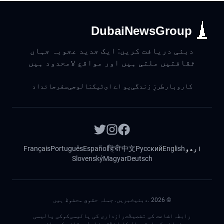
DubaiNewsGroup
دبئی دریافت کریں: ایک جدید عجوبہ جہاں
ثقافتیں ملتی ہیں اور مواقع لامحدود ہیں
کاروبار
طرزِ زندگی
یو اے ای
ٹیکنالوجی
سفر
جائداد
اردو
English
Русский
中文
हिंदी
Español
Português
Français
Slovenský
Magyar
Deutsch
©
2026
.دبئیخبریں. جملہ حقوق محفوظ ہیں
رابطہ
اشاعت کی تفصیلات
رازداری کی پالیسی
کوکی پالیسی