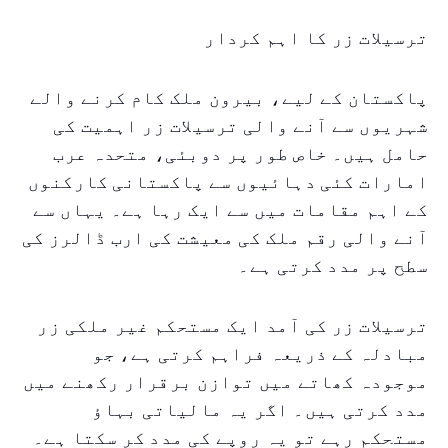
ترسیلات زر کا اہم کردار
پاکستان کے لیے، بیرون ملک کام کرنے والے
شہریوں سے آنے والی ترسیلات زر اہمیت کی
حامل ہیں۔ خاص طور پر دوبئی، متحدہ عرب
امارات کئی دہائیوں سے پاکستانی کارکنوں
کے اہم مقامات میں سے ایک رہا ہے۔ یہاں سے
آنے والی رقم ملک کی معیشت کی ارب ڈالرز کی
سطح پر مدد کرتی ہے۔
ترسیلات زر کی آمد ایک مستحکم غیر ملکی زر
مبادلہ کے ذریعہ فراہم کرتی ہے، جو
موجودہ کھاتے میں توازن برقرار رکھنے میں
مدد کرتی ہیں۔ اگر یہ مالیاتی بہاؤ
مستحکم رہے تو یہ روپے کی مدد کر سکتا ہے۔