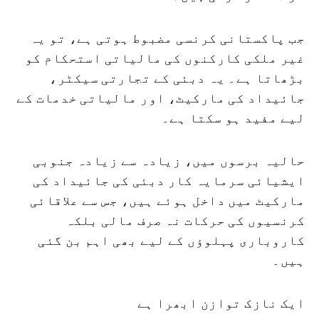
جب پاکستانی کرنسی مضبوط ہوتی ہے، تو یہ
غیر ملکی کارکنوں کی مالیاتی استحکام کو
بڑھاتا ہے۔ یہ دبئی کے تجارتی سیکٹر،
جائیداد کی مارکیٹ، اور مالیاتی خدمات کے
لیے مفید ہو سکتا ہے۔
حالیہ برسوں میں، زیادہ سے زیادہ جنوبی
ایشیائی سرمایہ کار دبئی کی جائیداد کی
مارکیٹ میں داخل ہوئے ہیں، جس سے علاقائی
کرنسیوں کی حرکات نہ صرف مالی بلکہ
کاروباری پہلوؤں کے لیے بھی اہم بن گئی
ہیں۔
ایک نازک توازن ابھرا ہے