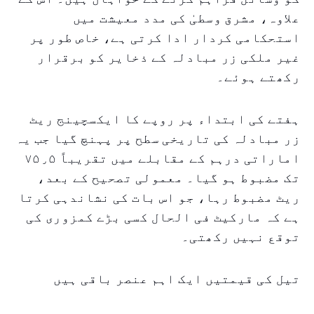
علاوہ، مشرق وسطیٰ کی مدد معیشت میں
استحکامی کردار ادا کرتی ہے، خاص طور پر
غیر ملکی زر مبادلہ کے ذخایر کو برقرار
رکھتے ہوئے۔
ہفتے کی ابتداء پر روپے کا ایکسچینج ریٹ
زر مبادلہ کی تاریخی سطح پر پہنچ گیا جب یہ
اماراتی درہم کے مقابلے میں تقریباً ۷۵٫۵
تک مضبوط ہو گیا۔ معمولی تصحیح کے بعد،
ریٹ مضبوط رہا، جو اس بات کی نشاندہی کرتا
ہے کہ مارکیٹ فی الحال کسی بڑے کمزوری کی
توقع نہیں رکھتی۔
تیل کی قیمتیں ایک اہم عنصر باقی ہیں