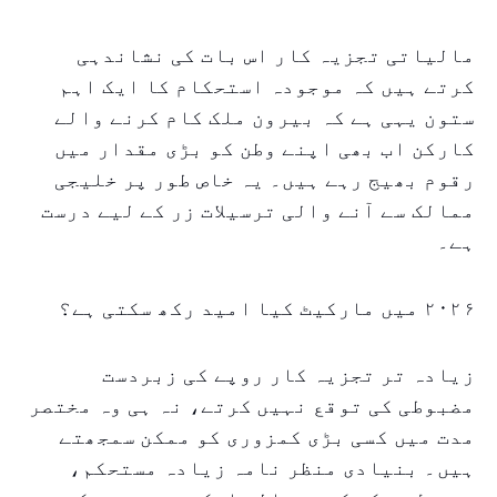
مالیاتی تجزیہ کار اس بات کی نشاندہی
کرتے ہیں کہ موجودہ استحکام کا ایک اہم
ستون یہی ہے کہ بیرون ملک کام کرنے والے
کارکن اب بھی اپنے وطن کو بڑی مقدار میں
رقوم بھیج رہے ہیں۔ یہ خاص طور پر خلیجی
ممالک سے آنے والی ترسیلات زر کے لیے درست
ہے۔
۲۰۲۶ میں مارکیٹ کیا امید رکھ سکتی ہے؟
زیادہ تر تجزیہ کار روپے کی زبردست
مضبوطی کی توقع نہیں کرتے، نہ ہی وہ مختصر
مدت میں کسی بڑی کمزوری کو ممکن سمجھتے
ہیں۔ بنیادی منظر نامہ زیادہ مستحکم،