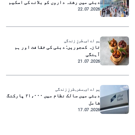
دبئی میں رشتہ داروں کو بلانے کی اسکیم
2026. 07. 22
یو اے ای, طرزِ زندگی
تازہ کھجوریں: دبئی کی ثقافت اور ہم
آہنگی
2026. 07. 21
یو اے ای, سفر, طرزِ زندگی
دبئی میں سالک نظام میں ۲۱،۰۰۰ پارکنگ
شامل
2026. 07. 17