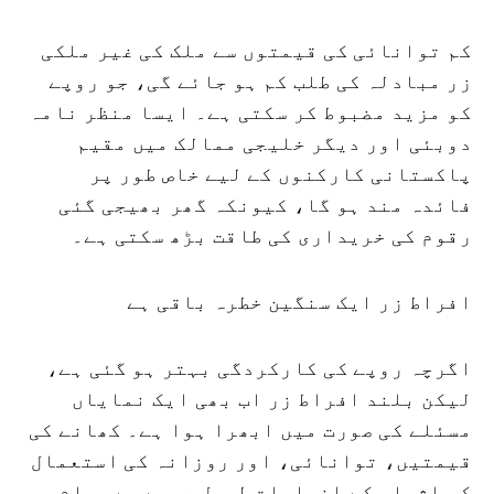
کم توانائی کی قیمتوں سے ملک کی غیر ملکی
زر مبادلہ کی طلب کم ہو جائے گی، جو روپے
کو مزید مضبوط کر سکتی ہے۔ ایسا منظر نامہ
دوبئی اور دیگر خلیجی ممالک میں مقیم
پاکستانی کارکنوں کے لیے خاص طور پر
فائدہ مند ہو گا، کیونکہ گھر بھیجی گئی
رقوم کی خریداری کی طاقت بڑھ سکتی ہے۔
افراط زر ایک سنگین خطرہ باقی ہے
اگرچہ روپے کی کارکردگی بہتر ہو گئی ہے،
لیکن بلند افراط زر اب بھی ایک نمایاں
مسئلے کی صورت میں ابھرا ہوا ہے۔ کھانے کی
قیمتیں، توانائی، اور روزانہ کی استعمال
کی اشیاء کے اخراجات طویل عرصے سے عوام پر