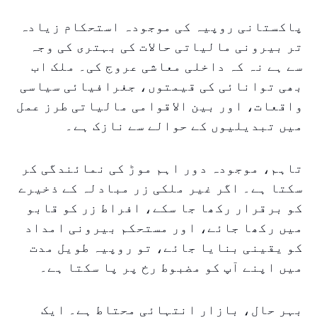
پاکستانی روپیہ کی موجودہ استحکام زیادہ
تر بیرونی مالیاتی حالات کی بہتری کی وجہ
سے ہے نہ کہ داخلی معاشی عروج کی۔ ملک اب
بھی توانائی کی قیمتوں، جغرافیائی سیاسی
واقعات، اور بین الاقوامی مالیاتی طرز عمل
میں تبدیلیوں کے حوالے سے نازک ہے۔
تاہم، موجودہ دور اہم موڑ کی نمائندگی کر
سکتا ہے۔ اگر غیر ملکی زر مبادلہ کے ذخیرے
کو برقرار رکھا جا سکے، افراط زر کو قابو
میں رکھا جائے، اور مستحکم بیرونی امداد
کو یقینی بنایا جائے، تو روپیہ طویل مدت
میں اپنے آپ کو مضبوط رخ پر پا سکتا ہے۔
بہر حال، بازار انتہائی محتاط ہے۔ ایک