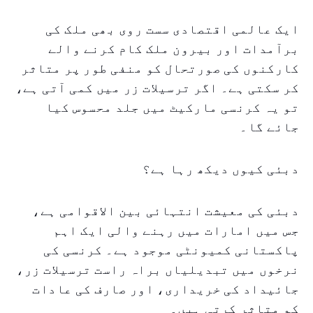
ایک عالمی اقتصادی سست روی بھی ملک کی
برآمدات اور بیرون ملک کام کرنے والے
کارکنوں کی صورتحال کو منفی طور پر متاثر
کر سکتی ہے۔ اگر ترسیلات زر میں کمی آتی ہے،
تو یہ کرنسی مارکیٹ میں جلد محسوس کیا
جائے گا۔
دبئی کیوں دیکھ رہا ہے؟
دبئی کی معیشت انتہائی بین الاقوامی ہے،
جس میں امارات میں رہنے والی ایک اہم
پاکستانی کمیونٹی موجود ہے۔ کرنسی کی
نرخوں میں تبدیلیاں براہ راست ترسیلات زر،
جائیداد کی خریداری، اور صارف کی عادات
کو متاثر کرتی ہیں۔