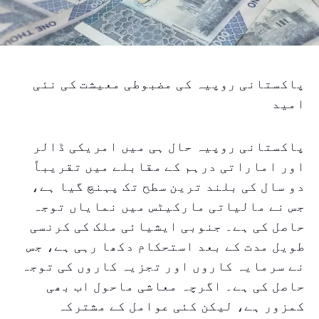
پاکستانی روپیہ کی مضبوطی معیشت کی نئی
امید
پاکستانی روپیہ حال ہی میں امریکی ڈالر
اور اماراتی درہم کے مقابلے میں تقریباً
دو سال کی بلند ترین سطح تک پہنچ گیا ہے،
جس نے مالیاتی مارکیٹس میں نمایاں توجہ
حاصل کی ہے۔ جنوبی ایشیائی ملک کی کرنسی
طویل مدت کے بعد استحکام دکھا رہی ہے، جس
نے سرمایہ کاروں اور تجزیہ کاروں کی توجہ
حاصل کی ہے۔ اگرچہ معاشی ماحول اب بھی
کمزور ہے، لیکن کئی عوامل کے مشترکہ