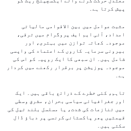
معتدل حرکت کرنے والے ایکسچینج ریٹ کو
پیش کرتا ہے۔
مثبت عوامل میں بین الاقوامی مالیاتی
امداد، آئی ایم ایف پروگرام میں ترقی،
موجودہ کھاتہ توازن میں بہتری، اور
بیرونی سرمایہ کاروں کے اعتماد کی واپسی
شامل ہیں۔ ان سبھی کا ایک روپیہ کو اس کی
موجودہ پوزیشن پر برقرار رکھنے میں کردار
ہے۔
تاہم، کئی خطرے کے ذرائع باقی ہیں۔ ایک
اور جغرافیائی سیاسی بحران، مشرق وسطی
میں تنازعات کی شدت، یا مسلسل بلند تیل کی
قیمتیں پھر پاکستانی کرنسی پر دباؤ ڈال
سکتی ہیں۔