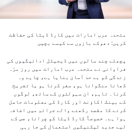
متحدہ عرب امارات میں کارڈ ڈیٹا کی حفاظت
کریں: دھوکے بازوں سے کیسے بچیں
پچھلے چند سالوں میں ڈیجیٹل ادائیگیوں کی
فراوانی نے متحدہ عرب امارات میں روز مرّہ
زندگی کو بے حد آسان بنایا ہے، چاہے وہ
کھانا منگوانا ہو، سفر کرنا ہو یا تفریح
کرنا۔ تاہم، ان سہولتوں کے ساتھ، لوگوں
کے بینک اکاؤنٹ اور کارڈ کی معلومات حاصل
کرنے کا مقصد رکھنے والے جرائم میں اضافہ
ہوا ہے۔ خصوصاً کارڈ ڈیٹا کو چرانا، جس کے
لیے جدید ٹیکنیکیں استعمال کی جا رہی