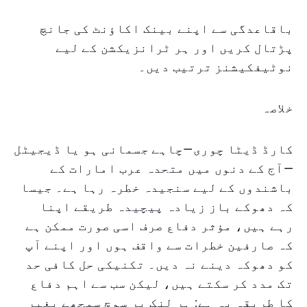
باقاعدگی سے اپنے بینک اکاؤنٹ کی جانچ
پڑتال کریں اور ہر ٹرانزیکشن کے لیے
نوٹیفکیشنز ترتیب دیں۔
خلاصہ
کارڈ ڈیٹا چوری—چاہے جسمانی ہو یا ڈیجیٹل
—آج کے دنوں میں متحدہ عرب امارات کے
باشندوں کے لیے سنجیدہ خطرہ رہا ہے۔ جیسا
کہ دھوکے باز زیادہ پیچیدہ طریقے اپنا
رہے ہیں، مؤثر دفاع صرف اسی صورت ممکن ہے
کہ صارفین خطرات سے واقف ہوں اور اپنے آپ
کو دھوکہ دینے نہ دیں۔ تکنیکی حل کافی حد
تک مدد کر سکتے ہیں، لیکن سب سے اہم دفاع
کا طریقہ یہ ہے: ہر لنک پر سوچ سمجھے بغیر