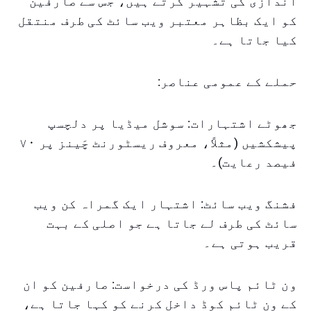
اندازی کی تشہیر کرتے ہیں، جس سے صارفین
کو ایک بظاہر معتبر ویب سائٹ کی طرف منتقل
کیا جاتا ہے۔
حملے کے عمومی عناصر:
جھوٹے اشتہارات: سوشل میڈیا پر دلچسپ
پیشکشیں (مثلاً، معروف ریسٹورنٹ چَینز پر ۷۰
فیصد رعایت)۔
فشنگ ویب سائٹ: اشتہار ایک گمراہ کن ویب
سائٹ کی طرف لے جاتا ہے جو اصلی کے بہت
قریب ہوتی ہے۔
ون ٹائم پاس ورڈ کی درخواست: صارفین کو ان
کے ون ٹائم کوڈ داخل کرنے کو کہا جاتا ہے،