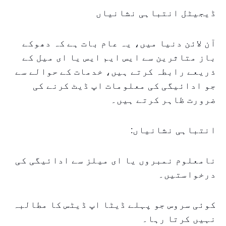
ڈیجیٹل انتباہی نشانیاں
آن لائن دنیا میں، یہ عام بات ہے کہ دھوکے
باز متاثرین سے ایس ایم ایس یا ای میل کے
ذریعے رابطہ کرتے ہیں، خدمات کے حوالے سے
جو ادائیگی کی معلومات اپ ڈیٹ کرنے کی
ضرورت ظاہر کرتے ہیں۔
انتباہی نشانیاں:
نامعلوم نمبروں یا ای میلز سے ادائیگی کی
درخواستیں۔
کوئی سروس جو پہلے ڈیٹا اپ ڈیٹس کا مطالبہ
نہیں کرتا رہا۔