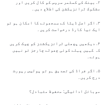
۲. بینک کی کسٹمر سروس کو کال کریں اور
مشکوک ٹرانزیکشن کی اطلاع دیں۔
۳. اگر اصل ڈیٹا کے سمجھوتے کا امکان ہو تو
ایک نیا کارڈ درخواست کریں۔
۴. دیکھیں پچھلی ٹرانزیکشنز کو چیک کریں
کہ کہیں پہلے کوئی چھوٹے چارجز تو نہیں
ہوئے۔
۵. اگر فراڈ کی تصدیق ہو تو پولیس رپورٹ
درج کریں۔
موبائل ادائیگی: محفوظ متبادل؟