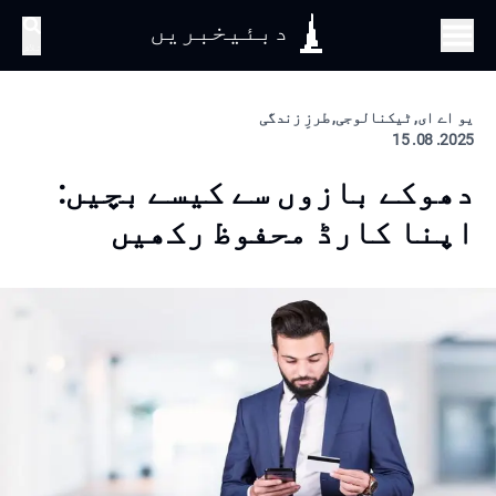
دبئیخبریں
تلاش
یو اے ای, ٹیکنالوجی, طرزِ زندگی
2025. 08. 15
دھوکے بازوں سے کیسے بچیں:
اپنا کارڈ محفوظ رکھیں