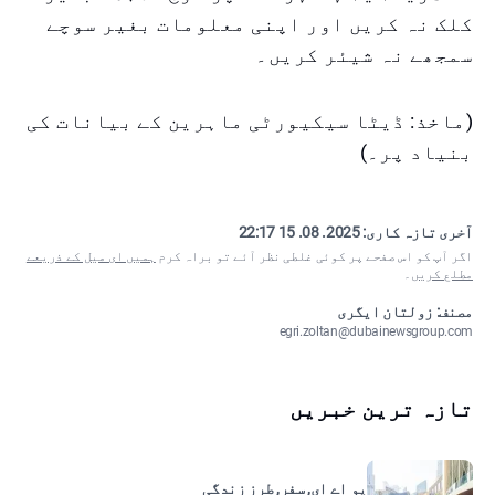
کلک نہ کریں اور اپنی معلومات بغیر سوچے
سمجھے نہ شیئر کریں۔
(ماخذ: ڈیٹا سیکیورٹی ماہرین کے بیانات کی
بنیاد پر۔)
آخری تازہ کاری:
2025. 08. 15 22:17
اگر آپ کو اس صفحے پر کوئی غلطی نظر آئے تو براہ کرم
ہمیں ای میل کے ذریعے
مطلع کریں
۔
مصنف: زولتان ایگری
egri.zoltan@dubainewsgroup.com
تازہ ترین خبریں
یو اے ای, سفر, طرزِ زندگی