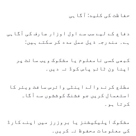
حفاظت کی کلید: آگاہی
دفاع کے لیے سب سے اول اوزار صارف کی آگاہی
ہے۔ مندرجہ ذیل عمل مدد کر سکتے ہیں:
کبھی کسی نامعلوم یا مشکوک ویب سائٹ پر
اپنا ون ٹائم پاس کوڈ نہ دیں۔
مطلع کرنے والے اینٹی وائرس سافٹ ویئر کا
استعمال کریں جو فشنگ کوششوں سے آگاہ
کرتا ہو۔
مشکوک اپلیکیشنز یا بروزرز میں اپنے کارڈ
کی معلومات محفوظ نہ کریں۔