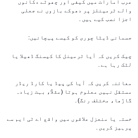
عرب امارات میں کیفی اور چھوٹے دکانوں
والے ٹرمینلز پر دھوکے بازوں نے جعلی
اجزا نصب کیے ہیں۔
جسمانی ڈیٹا چوری کو کیسے پہچانیں:
چیک کریں کہ آیا ٹرمینل کا کیسنگ ڈھیلا یا
لٹک رہا ہے۔
معائنہ کریں کہ آیا کی پیڈ یا کارڈ ریڈر
مستقل نہیں معلوم ہوتا (مثلاً، بہت زیادہ
گاڑھا، مختلف رنگ)۔
خستہ یا منعزل علاقوں میں واقع اے ٹی ایم سے
پرہیز کریں۔