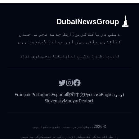
DubaiNewsGroup
دبئی دریافت کریں: ایک جدید عجوبہ جہاں
ثقافتیں ملتی ہیں اور مواقع لامحدود ہیں
کاروبار
طرزِ زندگی
یو اے ای
ٹیکنالوجی
سفر
جائداد
اردو
English
Русский
中文
हिंदी
Español
Português
Français
Slovenský
Magyar
Deutsch
©
2026
.دبئیخبریں. جملہ حقوق محفوظ ہیں
رابطہ
اشاعت کی تفصیلات
رازداری کی پالیسی
کوکی پالیسی