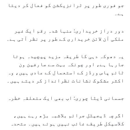
جو فوری طور پر ٹرانزیکشن کو فعال کر دیتا
ہے۔
دور دراز خریداری: منہا شدہ رقم ایک غیر
ملکی آن لائن خریداری کے طور پر نظر آتی ہے۔
یہ دھوکہ دہی کا طریقہ مزید پیچیدہ ہوتا
جارہا ہے، اور چونکہ بہت سے صارفین ون
ٹائم پاس ورڈز کے استعمال کے عادی ہیں، وہ
اکثر مشکوک نشانات نظرانداز کر دیتے ہیں۔
جسمانی ڈیٹا چوری: اب بھی ایک متعلقہ خطرہ
اگرچہ ڈیجیٹل جرائم بلاشبہ بڑھ رہے ہیں،
کلاسیکل طریقے غائب نہیں ہوئے ہیں۔ متحدہ