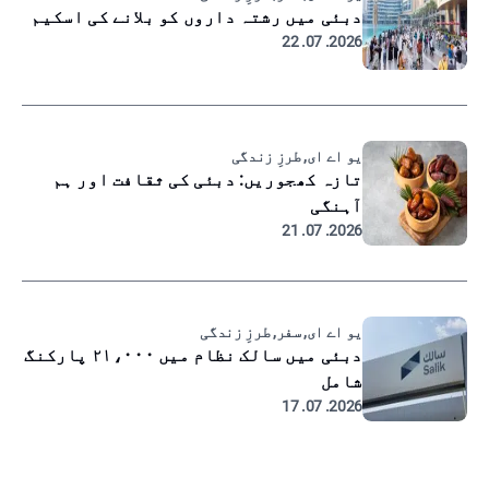
دبئی میں رشتہ داروں کو بلانے کی اسکیم
2026. 07. 22
یو اے ای, طرزِ زندگی
تازہ کھجوریں: دبئی کی ثقافت اور ہم
آہنگی
2026. 07. 21
یو اے ای, سفر, طرزِ زندگی
دبئی میں سالک نظام میں ۲۱،۰۰۰ پارکنگ
شامل
2026. 07. 17