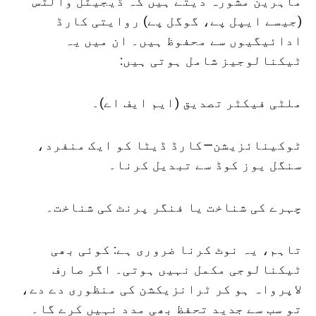
ماہرین مشورہ دیتے ہیں کہ ڈیجیٹل والٹس
(جیسے ایپل پے، گوگل پے) روایتی کارڈ
ادائیگیوں سے محفوظ ہیں۔ ان میں یہ
ٹیکنالوجیز شامل ہوتی ہیں:
ملٹی فیکٹر تصدیق (ایم ایف اے)۔
ٹوکینائزیشن—کارڈ ڈیٹا کو ایک منفرد،
سنگل یوز کوڈ سے تبدیل کرنا۔
چہرے کی شناخت یا فنگر پرنٹ کی شناخت۔
تاہم، یہ نوٹ کرنا ضروری ہے: کوئی بھی
ٹیکنالوجی مکمل نہیں ہوتی۔ اگر صارف
لاپرواہ ہو کر ٹرانزیکشن کی منظوری دے دے،
تو سب سے جدید تحفظ بھی مدد نہیں کرے گا۔