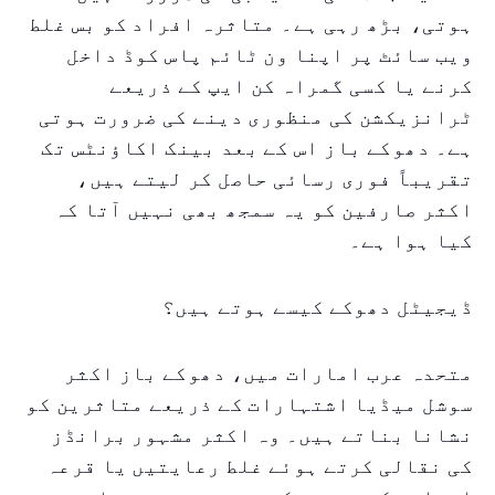
ہوتی، بڑھ رہی ہے۔ متاثرہ افراد کو بس غلط
ویب سائٹ پر اپنا ون ٹائم پاس کوڈ داخل
کرنے یا کسی گمراہ کن ایپ کے ذریعے
ٹرانزیکشن کی منظوری دینے کی ضرورت ہوتی
ہے۔ دھوکے باز اس کے بعد بینک اکاؤنٹس تک
تقریباً فوری رسائی حاصل کر لیتے ہیں،
اکثر صارفین کو یہ سمجھ بھی نہیں آتا کہ
کیا ہوا ہے۔
ڈیجیٹل دھوکے کیسے ہوتے ہیں؟
متحدہ عرب امارات میں، دھوکے باز اکثر
سوشل میڈیا اشتہارات کے ذریعے متاثرین کو
نشانا بناتے ہیں۔ وہ اکثر مشہور برانڈز
کی نقالی کرتے ہوئے غلط رعایتیں یا قرعہ