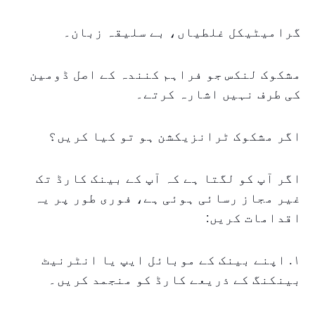
گرامیٹیکل غلطیاں، بے سلیقہ زبان۔
مشکوک لنکس جو فراہم کنندہ کے اصل ڈومین
کی طرف نہیں اشارہ کرتے۔
اگر مشکوک ٹرانزیکشن ہو تو کیا کریں؟
اگر آپ کو لگتا ہے کہ آپ کے بینک کارڈ تک
غیر مجاز رسائی ہوئی ہے، فوری طور پر یہ
اقدامات کریں:
۱. اپنے بینک کے موبائل ایپ یا انٹرنیٹ
بینکنگ کے ذریعے کارڈ کو منجمد کریں۔