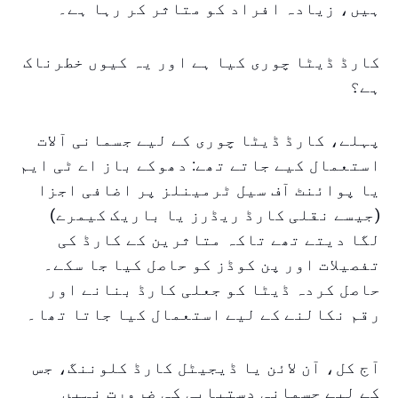
ہیں، زیادہ افراد کو متاثر کر رہا ہے۔
کارڈ ڈیٹا چوری کیا ہے اور یہ کیوں خطرناک
ہے؟
پہلے، کارڈ ڈیٹا چوری کے لیے جسمانی آلات
استعمال کیے جاتے تھے: دھوکے باز اے ٹی ایم
یا پوائنٹ آف سیل ٹرمینلز پر اضافی اجزا
(جیسے نقلی کارڈ ریڈرز یا باریک کیمرے)
لگا دیتے تھے تاکہ متاثرین کے کارڈ کی
تفصیلات اور پن کوڈز کو حاصل کیا جا سکے۔
حاصل کردہ ڈیٹا کو جعلی کارڈ بنانے اور
رقم نکالنے کے لیے استعمال کیا جاتا تھا۔
آج کل، آن لائن یا ڈیجیٹل کارڈ کلوننگ، جس
کے لیے جسمانی دستیابی کی ضرورت نہیں