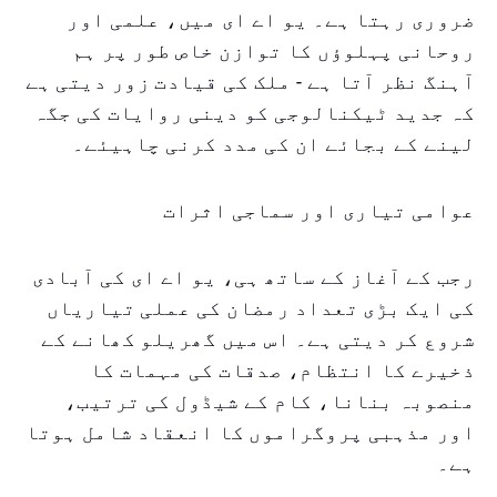
ضروری رہتا ہے۔ یو اے ای میں، علمی اور
روحانی پہلوؤں کا توازن خاص طور پر ہم
آہنگ نظر آتا ہے - ملک کی قیادت زور دیتی ہے
کہ جدید ٹیکنالوجی کو دینی روایات کی جگہ
لینے کے بجائے ان کی مدد کرنی چاہیئے۔
عوامی تیاری اور سماجی اثرات
رجب کے آغاز کے ساتھ ہی، یو اے ای کی آبادی
کی ایک بڑی تعداد رمضان کی عملی تیاریاں
شروع کر دیتی ہے۔ اس میں گھریلو کھانے کے
ذخیرے کا انتظام، صدقات کی مہمات کا
منصوبہ بنانا، کام کے شیڈول کی ترتیب،
اور مذہبی پروگراموں کا انعقاد شامل ہوتا
ہے۔