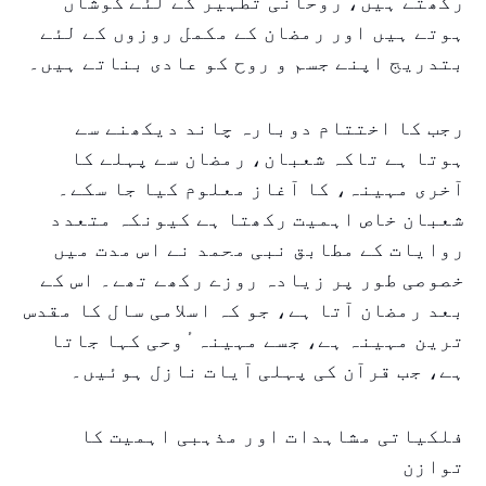
رکھتے ہیں، روحانی تطہیر کے لئے کوشاں
ہوتے ہیں اور رمضان کے مکمل روزوں کے لئے
بتدریج اپنے جسم و روح کو عادی بناتے ہیں۔
رجب کا اختتام دوبارہ چاند دیکھنے سے
ہوتا ہے تاکہ شعبان، رمضان سے پہلے کا
آخری مہینہ، کا آغاز معلوم کیا جا سکے۔
شعبان خاص اہمیت رکھتا ہے کیونکہ متعدد
روایات کے مطابق نبی محمد نے اس مدت میں
خصوصی طور پر زیادہ روزے رکھے تھے۔ اس کے
بعد رمضان آتا ہے، جو کہ اسلامی سال کا مقدس
ترین مہینہ ہے، جسے مہینہ ٔوحی کہا جاتا
ہے، جب قرآن کی پہلی آیات نازل ہوئیں۔
فلکیاتی مشاہدات اور مذہبی اہمیت کا
توازن