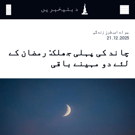
دبئیخبریں
تلاش
یو اے ای, طرزِ زندگی
2025. 12. 21
چاند کی پہلی جھلک: رمضان کے
لئے دو مہینے باقی