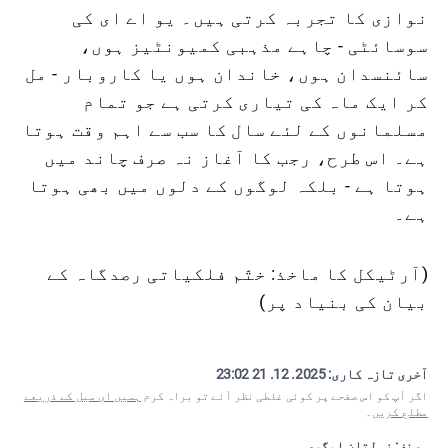
نوازی کا تجربہ کرتی ہیں۔ یو اے ای کی
سوسائٹی - چاہے مذہبی کمیونٹیز ہوں،
سائنسدان ہوں، خاندان ہوں یا کاروبار - مل
کر ایک ماہ کی تیاری کرتی ہے جو تمام
مسلمانوں کے لئے سال کا سب سے اہم وقت ہوتا
ہے۔ اس طرح، رجب کا آغاز نہ صرف چاند میں
ہوتا ہے - بلکہ لوگوں کے دلوں میں بھی ہوتا
ہے۔
(آرٹیکل کا ماخذ: ختّم فلکیاتی رصدگاہ کے
بیان کی بنیاد پر)
آخری تازہ کاری:
2025. 12. 21 23:02
اگر آپ کو اس صفحے پر کوئی غلطی نظر آئے تو براہ کرم
ہمیں ای میل کے ذریعے
مطلع کریں
۔
مصنف: زولتان ایگری