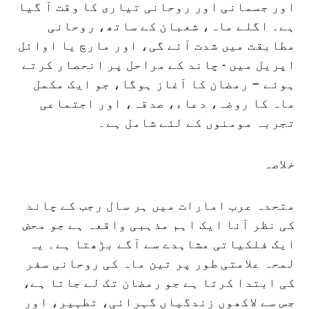
اور جسمانی اور روحانی تیاری کا وقت آ گیا
ہے۔ اگلے ماہ، شعبان کے ساتھ، روحانی
مطابقت میں شدت آئے گی، اور مارچ یا اوائل
اپریل میں - چاند کے مراحل پر انحصار کرتے
ہوئے – رمضان کا آغاز ہوگا، جو ایک مکمل
ماہ کا روضہ، دعاء، صدقہ، اور اجتماعی
تجربہ مومنوں کے لئے شامل ہے۔
خلاصہ
متحدہ عرب امارات میں ہر سال رجب کے چاند
کی نظر آنا ایک اہم مذہبی واقعہ ہے جو محض
ایک فلکیاتی مشاہدے سے آگے بڑھتا ہے۔ یہ
لمحہ علامتی طور پر تین ماہ کی روحانی سفر
کی ابتدا کرتا ہے جو رمضان تک لے جاتا ہے،
جس سے لاکھوں زندگیاں گہرائی، تطہیر، اور