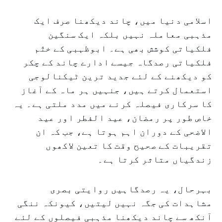
اسلامی دنیا میں، چاند دیکھنا صرف ایک
مذہبی معاملہ نہیں بلکہ ایک سنگین
فلکیاتی کوشش بھی ہے۔ ابوظہبی کے ختّم
فلکیاتی رصدگاہ جیسے ادارے چاند کے چکر
کو دیکھنے کے لئے جدید ترین ٹیکنالوجی
استعمال کرتے ہیں، جنہیں ہر ماہ کے آغاز
کا سرکاری فیصلہ کرنے میں مدد ملتی ہے۔ یہ
خاص طور پر رمضان، عید الفطر اور عید
الاضحی کے دوران اہم ہوتا ہے، جب کہ ان
تقریبات کے صحیح وقت کا تعین لاکھوں
زندگیاں متاثر کرتا ہے۔
بہرحال، یہ رصدگاہیں روایتی بصری
مشاہدات کی جگہ نہیں لیتیں، کیونکہ ننگی
آنکھ سے چاند دیکھنا مذہبی فیصلوں کے لئے