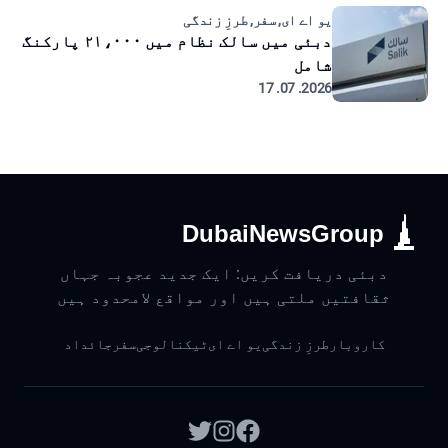
یو اے ای, سفر, طرزِ زندگی
دبئی میں سالک نظام میں ۲۱،۰۰۰ پارکنگ
شامل
2026. 07. 17
DubaiNewsGroup
دبئی دریافت کریں: ایک جدید عجوبہ جہاں
ثقافتیں ملتی ہیں اور مواقع لامحدود ہیں
کاروبار
طرزِ زندگی
یو اے ای
ٹیکنالوجی
سفر
جائداد