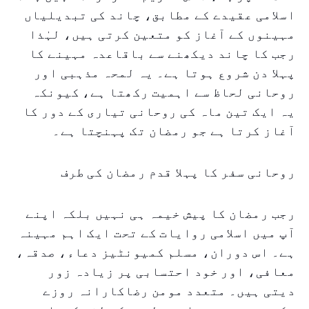
اسلامی عقیدے کے مطابق، چاند کی تبدیلیاں
مہینوں کے آغاز کو متعین کرتی ہیں، لہٰذا
رجب کا چاند دیکھنے سے باقاعدہ مہینے کا
پہلا دن شروع ہوتا ہے۔ یہ لمحہ مذہبی اور
روحانی لحاظ سے اہمیت رکھتا ہے، کیونکہ
یہ ایک تین ماہ کی روحانی تیاری کے دور کا
آغاز کرتا ہے جو رمضان تک پہنچتا ہے۔
روحانی سفر کا پہلا قدم رمضان کی طرف
رجب رمضان کا پیش خیمہ ہی نہیں بلکہ اپنے
آپ میں اسلامی روایات کے تحت ایک اہم مہینہ
ہے۔ اس دوران، مسلم کمیونٹیز دعاء، صدقہ،
معافی، اور خود احتسابی پر زیادہ زور
دیتی ہیں۔ متعدد مومن رضاکارانہ روزے