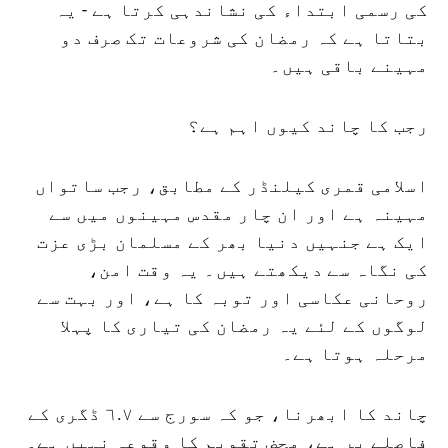
کی رسمی ابتداء کی نشاندہی کرتا ہے - یہ
بتاتا ہے کہ رمضان کی شروعات تک صرف دو
مہینے باقی ہیں۔
رجب کا چاند کیوں اہم ہے؟
اسلامی قمری کیلنڈر کے مطابق، رجب ساتواں
مہینہ ہے اور ان چار مقدس مہینوں میں سے
ایک ہے جنہیں دنیا بھر کے مسلمان بڑی عزت
کی نگاہ سے دیکھتے ہیں۔ یہ وقت امن،
روحانی عکاسی اور توبہ کا ہے، اور بہت سے
لوگوں کے لئے یہ رمضان کی تیاری کا پہلا
مرحلہ ہوتا ہے۔
چاند کا ابھرنا، جو کہ سورج سے ٦.٧ ڈگری کے
فاصلے پر ہے، محض تقویم کا وقوعہ نہیں ہے۔