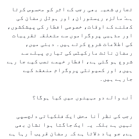
تجاری شعبہ بھی رجب کے اثر کو محسوس کرتا
ہے: مالز، ریستوران، اور ہوٹل رمضان کی
کھلنے کے اوقات، خصوصی افطار کی پیشکشوں،
اور مذہبی پروگراموں سے متعلقہ تقریبات
کی اطلاعات شروع کرتے ہیں۔ دبئی میں،
رمضان نائٹ مارکیٹس کی تیاری پہلے سے
شروع ہو گئی ہے، افطار خیمے نصب کیے جا رہے
ہیں، اور کمیونٹی پروگرام منعقد کیے
جارہے ہیں۔
آنے والے دو مہینوں میں کیا ہوگا؟
رجب کی نظر آنا محض ایک فلکیاتی دلچسپی
نہیں ہے بلکہ یہ ایک جاگتا ہوا نشان بھی
ہے، جو یاد دلاتا ہے کہ رمضان قریب آ رہا ہے