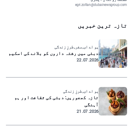
egri.zoltan@dubainewsgroup.com
تازہ ترین خبریں
یو اے ای, سفر, طرزِ زندگی
دبئی میں رشتہ داروں کو بلانے کی اسکیم
2026. 07. 22
یو اے ای, طرزِ زندگی
تازہ کھجوریں: دبئی کی ثقافت اور ہم
آہنگی
2026. 07. 21