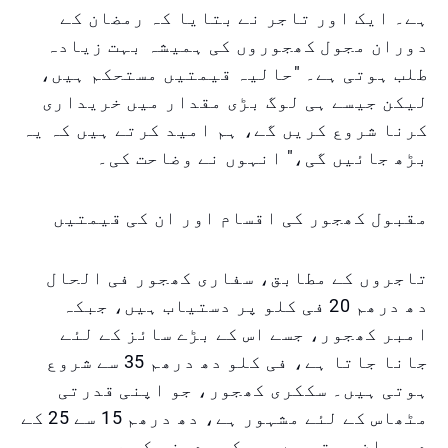
ہے۔ ایک اور تاجر نے بتایا کہ رمضان کے
دوران مجول کھجوروں کی ہمیشہ بہت زیادہ
طلب ہوتی ہے۔ "حالیہ قیمتیں مستحکم ہیں،
لیکن جیسے ہی لوگ بڑی مقدار میں خریداری
کرنا شروع کریں گے، ہم امید کرتے ہیں کہ یہ
بڑھ جائیں گی،" انہوں نے وضاحت کی۔
مقبول کھجور کی اقسام اور ان کی قیمتیں
تاجروں کے مطابق، سفاری کھجور فی الحال
دھ درھم 20 فی کلو پر دستیاب ہیں، جبکہ
امبر کھجور، جسے اس کے بڑے سائز کے لئے
جانا جاتا ہے، فی کلو دھ درھم 35 سے شروع
ہوتی ہیں۔ سککری کھجور، جو اپنی قدرتی
مٹھاس کے لئے مشہور ہے، دھ درھم 15 سے 25 کے
درمیان ہوتی ہے، جبکہ مدینہ کی عجوہ