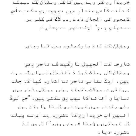
خریداری کر رہے ہیں تاکہ رمضان کے مہینے
کے لئے کافی مقدار میں موجود ہو سکے۔ خلص
کھجور فی الحال دھ درھم 25 فی کلو پر
دستیاب ہے،" ایک تاجر نے بتایا۔
رمضان کے لئے مارکیٹوں میں تیاریاں
شارجہ کے الجبیل مارکیٹ کے تاجر بھی
رمضان کی بھاگ دوڑ کے لئے تیاریاں کر رہے
ہیں۔ ایک مقامی تاجر نے اشارہ کیا کہ جلد
ہی نئی ترسیلات متوقع ہیں، جو قیمتوں میں
نمایاں اضافے کا سبب بن سکتی ہیں۔ "جو لوگ
بڑی مقدار میں خریداری کرنا چاہتے ہیں
انہیں اب خریداری کا مشورہ ہے اس سے پہلے
کہ قیمتیں بڑھنا شروع ہوں،" انہوں نے
مشورہ دیا۔