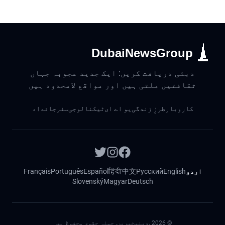
DubaiNewsGroup
دبئی دریافت کریں: ایک جدید عجوبہ جہاں
ثقافتیں ملتی ہیں اور مواقع لامحدود ہیں
کاروبار
طرزِ زندگی
یو اے ای
ٹیکنالوجی
سفر
جائداد
اردو
English
Русский
中文
हिंदी
Español
Português
Français
Slovenský
Magyar
Deutsch
©
2026
.دبئیخبریں. جملہ حقوق محفوظ ہیں