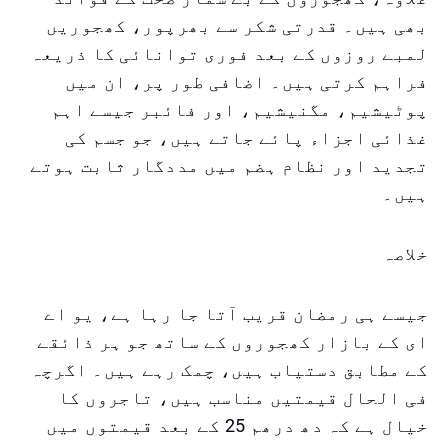
بھی ہیں۔ قدرتی شکر سے بھرپور، کھجوریں
لمبے روزوں کے بعد فوری توانائی کا ذریعہ
فراہم کرتی ہیں۔ اضافی طور پر، ان میں
پوٹیشیم، مگنیشیم، اور فائبر جیسے اہم
غذائی اجزاء پائے جاتے ہیں، جو جسم کی
تجدید اور نظام ہضم میں مددگار ثابت ہوتے
ہیں۔
خلاصہ
جیسے ہی رمضان قریب آتا جا رہا ہے، یو اے
ای کے بازار کھجوروں کے ساتھ جو ہر ذائقے
کے مطابق دستیاب ہیں، چمک رہے ہیں۔ اگرچہ
فی الحال قیمتیں مناسب ہیں، تاجروں کا
خیال ہے کہ دھ درھم 25 کے بعد قیمتوں میں