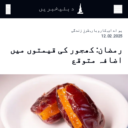
دبئیخبریں
تلاش
یو اے ای, کاروبار, طرزِ زندگی
2025. 02. 12
رمضان: کھجور کی قیمتوں میں
اضافہ متوقع