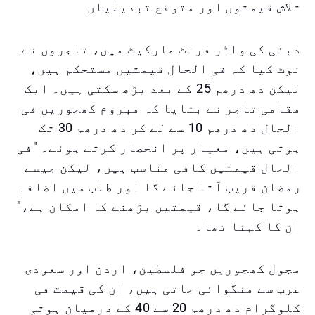
تلاش قیمتوں اور متوقع تبدیلیاں
دبئی کی واٹر فرنٹ مارکیٹ میں، تاجروں نے
نوٹ کیا کہ فی الحال قیمتیں مستحکم ہیں،
لیکن دھ درھم 25 کے بعد بڑھ سکتی ہیں۔ ایک
مقامی تاجر نے بتایا کہ مبروم کھجوریں فی
الحال دھ درھم 10 سے لے کر دھ درھم 30 تک
ہوتی ہیں، معیار پر انحصار کرتے ہوئے۔ "فی
الحال قیمتیں کافی مناسب ہیں، لیکن جیسے
رمضان قریب آتا جائے گا اور طلب میں اضافہ
ہوتا جائے گا، قیمتیں بڑھنے کا امکان ہے،"
ان کا کہنا تھا۔
مجول کھجوریں جو فلسطین، اردن اور سعودی
عرب سے منگوائی جاتی ہیں، ان کی قیمت فی
کلوگرام دھ درھم 20 سے 40 کے درمیان ہوتی