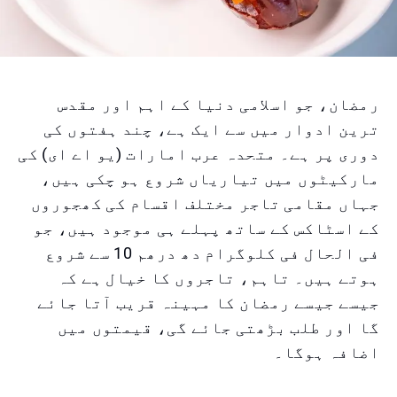
رمضان، جو اسلامی دنیا کے اہم اور مقدس
ترین ادوار میں سے ایک ہے، چند ہفتوں کی
دوری پر ہے۔ متحدہ عرب امارات (یو اے ای) کی
مارکیٹوں میں تیاریاں شروع ہو چکی ہیں،
جہاں مقامی تاجر مختلف اقسام کی کھجوروں
کے اسٹاکس کے ساتھ پہلے ہی موجود ہیں، جو
فی الحال فی کلوگرام دھ درھم 10 سے شروع
ہوتے ہیں۔ تاہم، تاجروں کا خیال ہے کہ
جیسے جیسے رمضان کا مہینہ قریب آتا جائے
گا اور طلب بڑھتی جائے گی، قیمتوں میں
اضافہ ہوگا۔