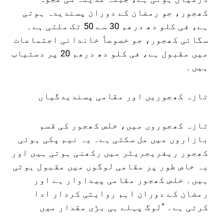
کھجور، جو رمضان کے دوران پسندیدہ ہوتی
ہے، فی کلو دھ درھم 30 سے 50 تک ملتی ہے۔
سگائی کھجور، جو خصوصاً خاندانی اجتماعات
میں مقبول ہے، فی کلو دھ درھم 20 پر دستیاب
ہیں۔
تازہ کھجوریں اور مقامی پسندیدگیاں
تازہ کھجوروں میں، خلص کھجور کی قسم
بازاروں میں مل سکتی ہے۔ یہ نیم پکی ہوئی
کھجور ریفریجریٹر میں رکھنی ہوتی ہیں اور
یہ خاص طور پر مقامی لوگوں میں مقبول ہوتی
ہیں۔ خلص کھجور مقامی پیداوار ہے اور
رمضان کے دوران اہم روایتی کردار ادا
کرتی ہے۔ "لوگ پہلے ہی بڑی مقدار میں