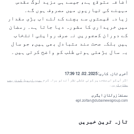
اضافہ متوقع ہے، جیسے ہی مزید لوگ مقدس
مہینے کی تیاریوں میں مصروف ہوں گے۔
زیادہ قیمتوں سے بچنے کے لئے اب بڑی مقدار
میں خریداری کا مشورہ دیا جاتا ہے۔ رمضان
کے دوران کھجوریں نہ صرف روایتی انتخاب
ہیں بلکہ صحت مند متبادل بھی ہیں، جو سال
بہ سال بڑھتی ہوئی طلب کو واضح کرتی ہیں۔
آخری تازہ کاری:
2025. 02. 12 17:39
اگر آپ کو اس صفحے پر کوئی غلطی نظر آئے تو براہ کرم
ہمیں ای میل کے ذریعے
مطلع کریں
۔
مصنف: زولتان ایگری
egri.zoltan@dubainewsgroup.com
تازہ ترین خبریں