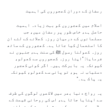
رمضان کے دوران کھجوروں کی اہمیت
اسلام میں کھجوروں کو بہت زیادہ اہمیت
حاصل ہے، خاص طور پر رمضان میں، جب
مسلمانوں کے درمیان روزہ کھلانے کے لئے ان
کا استعمال کیا جاتا ہے۔ کھجوروں کے ساتھ
روزہ کھولنا رسول ﷺ کی سنت ہے، جنہوں نے
فرمایا: "اپنا روزہ کھجوروں سے کھولو،
کیونکہ یہ بابرکت ہیں۔ اگر کوئی کھجور
دستیاب نہ ہو، تو پانی سے کھولو، کیونکہ
یہ پاک ہے۔"
یہ رواج دنیا بھر میں لاکھوں لوگوں کی طرف
سے اپنایا جاتا ہے، اس کی روحانی قیمت کے
علاوہ، کھجوروں کے بے شمار صحت کے فوائد