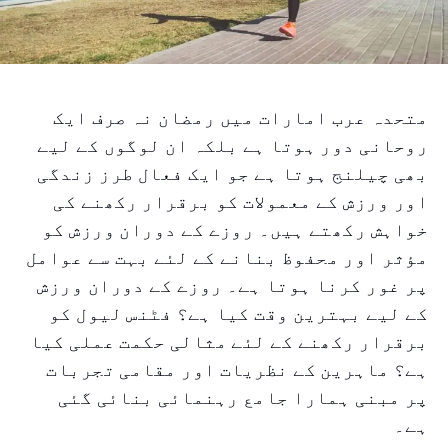
متحدہ عرب امارات میں رمضان نہ صرف ایک
روحانی دور ہوتا ہے بلکہ ان لوگوں کے لیے
بھی چیلنج ہوتا ہے جو ایک فعال طرز زندگی
اور ورزش کے معمولات کو برقرار رکھنے کی
خواہش رکھتے ہیں۔ روزے کے دوران ورزش کو
مؤثر اور محفوظ بنانے کے لئے بہت سے عوامل
پر غور کرنا ہوتا ہے۔ روزے کے دوران ورزش
کے لیے بہترین وقت کیا ہے؟ فٹنس لیول کو
برقرار رکھنے کے لئے مثالی حکمت عملی کیا
ہے؟ ماہرین کے نظریات اور مقامی تجربات
پر مبنی ہمارا جامع رہنمائی بنائی گئی
ہے۔