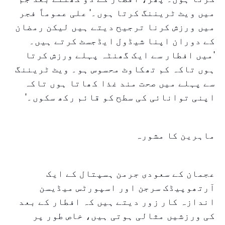
میں ویٹ ٹریننگ کرتا ہوں۔' علی عموماً فجر
میں ورزش کرنا ترجیح دیتے ہیں لیکن رمضان
کے دوران اپنا شیڈول ایڈجسٹ کرتے ہیں۔
'میں افطار سے ایک گھنٹہ پہلے ورزش کرتا
ہوں تاکہ کم تھکاوٹ محسوس ہو۔ ویٹ ٹریننگ
سے پہلے میں صحت مند غذا کھاتا ہوں تاکہ
اپنی توانائی کی سطح کو قائم رکھ سکوں۔'
ماہرین کا مشورہ
عجمان کے سعودی جرمن ہسپتال کے ایک
آرتھوپیڈک سرجن اور اسپورٹس میڈیسن
اندازہ کار زور دیتے ہیں کہ افطار کے بعد
کی ورزشیں مثالی ہوتی ہیں، خاص طور پر