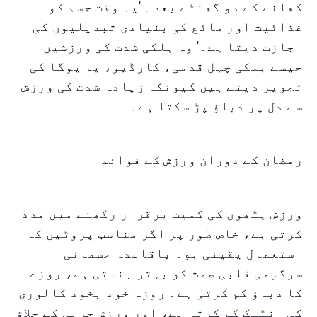
کھانے کے دو گھنٹے بعد۔ 'یہ وقت جسم کو
غذائیت اور مائع کی بنیادی تبدیلیوں کی
اجازت دیتا ہے۔' وہ ہلکی شدت کی ورزشیں
جیسے ہلکی چہل قدمی، کارڈیو، یا یوگا کی
تجویز دیتے ہیں کیونکہ زیادہ شدت کی ورزش
سے دل پر دباؤ پڑ سکتا ہے۔
رمضان کے دوران ورزش کے فوائد
ورزش پٹھوں کی کمیت برقرار رکھنے میں مدد
کرتی ہے، خاص طور پر اگر مناسب پروٹین کا
استعمال یقینی ہو۔ باقاعدہ جسمانی
سرگرمی قلبی صحت کو بہتر بناتی ہے، روزے
کا دباؤ کم کرتی ہے۔ روزہ خود بخود کالوری
کی انٹیک کم کرتا ہے، اور ورزش چربی کے جلاؤ