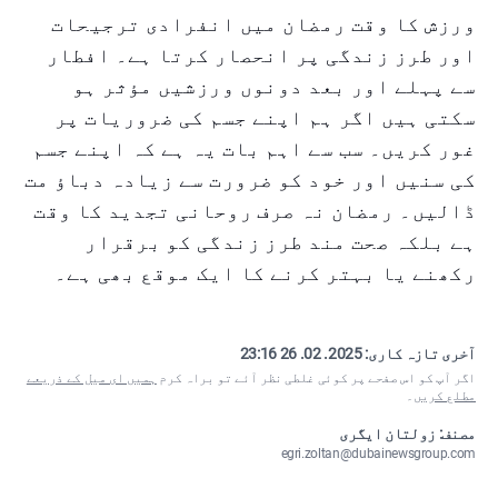
ورزش کا وقت رمضان میں انفرادی ترجیحات
اور طرز زندگی پر انحصار کرتا ہے۔ افطار
سے پہلے اور بعد دونوں ورزشیں مؤثر ہو
سکتی ہیں اگر ہم اپنے جسم کی ضروریات پر
غور کریں۔ سب سے اہم بات یہ ہے کہ اپنے جسم
کی سنیں اور خود کو ضرورت سے زیادہ دباؤ مت
ڈالیں۔ رمضان نہ صرف روحانی تجدید کا وقت
ہے بلکہ صحت مند طرز زندگی کو برقرار
رکھنے یا بہتر کرنے کا ایک موقع بھی ہے۔
آخری تازہ کاری:
2025. 02. 26 23:16
اگر آپ کو اس صفحے پر کوئی غلطی نظر آئے تو براہ کرم
ہمیں ای میل کے ذریعے
مطلع کریں
۔
مصنف: زولتان ایگری
egri.zoltan@dubainewsgroup.com