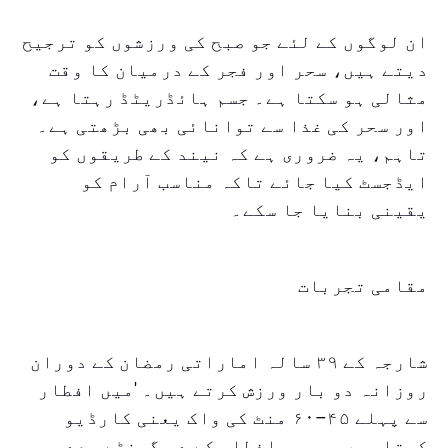
ان لوگوں کے لئے جو صبح کی ورزشوں کو ترجیح
دیتے ہیں، سحر اور فجر کے درمیان کا وقت
مثالی ہو سکتا ہے۔ جسم ہائڈریٹڈ رہتا ہے،
اور سحر کی غذا سے توانائی بھی بڑھتی ہے۔
تاہم، یہ ضروری ہے کہ نیند کے طریقوں کو
ایڈجسٹ کیا جائے تاکہ مناسب آرام کو
یقینی بنایا جا سکے۔
مقامی تجربات
شارجہ کے ۳۹ سالہ اماراتی رمضان کے دوران
روزانہ دو بار ورزش کرتے ہیں۔ 'میں افطار
سے پہلے ۴۵–۶۰ منٹ کی واک یعنی کارڈیو
کرتا ہوں۔ پھر، افطار کے دو گھنٹے بعد جم