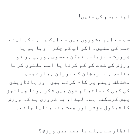
اپنے جسم کی سنیں!
سب سے اہم مشوروں میں سے ایک یہ ہے کہ اپنے
جسم کی سنیں۔ اگر آپ کو چکر آ رہا ہو یا
ضرورت سے زیادہ تھکن محسوس ہورہی ہو تو
ورزش کی شدت کو کم کرنا یا اسے ملتوی کرنا
مناسب ہے۔ رمضان کے دوران ہمارے جسم
مختلف ریتم پر کام کرتے ہیں اور ہائڈریشن
کی کمی کے ساتھ کم خون میں شکر ہونا چیلنجز
پیش کرسکتا ہے۔ لہذا، یہ ضروری ہے کہ ورزش
کا شیڈول مؤثر اور صحت مند بنایا جائے۔
افطار سے پہلے یا بعد میں ورزش؟