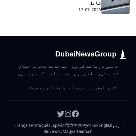
شامل
2026. 07. 17
DubaiNewsGroup
دبئی دریافت کریں: ایک جدید عجوبہ جہاں
ثقافتیں ملتی ہیں اور مواقع لامحدود ہیں
کاروبار
طرزِ زندگی
یو اے ای
ٹیکنالوجی
سفر
جائداد
اردو
English
Русский
中文
हिंदी
Español
Português
Français
Slovenský
Magyar
Deutsch