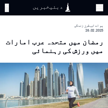
دبئیخبریں
تلاش
یو اے ای, طرزِ زندگی
2025. 02. 26
رمضان میں متحدہ عرب امارات
میں ورزش کی رہنمائی