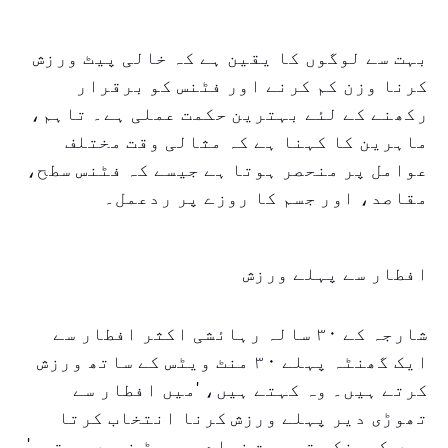
بہت سے لوگوں کا یقین ہے کہ خالی پیٹ ورزش
کرنا وزن کم کرنے اور فٹنس کو برقرار
رکھنے کے لئے بہترین حکمت عملی ہے۔ تاہم،
ماہرین کا کہنا ہے کہ مثالی وقت مختلف
عوامل پر منحصر ہوتا ہے جیسے کہ فٹنس سطح،
مقاصد، اور جسم کا روزے پر ردعمل۔
افطار سے پہلے ورزش
شارجہ کے ۳۰ سالہ رہائشی اکثر افطار سے
ایک گھنٹہ پہلے ۳۰ منٹ ویٹس کے ساتھ ورزش
کرتے ہیں۔ وہ کہتے ہیں، 'میں افطار سے
تھوڑی دیر پہلے ورزش کرنا انتخاب کرتا
ہوں کیونکہ تب بہت زیادہ بھیڑ نہیں ہوتی۔'