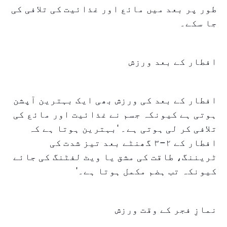
طور پر بعد میں مائع اور غذائیت کی تلافی کی
جا سکے۔
افطار کے بعد ورزش
افطار کے بعد کی ورزش بھی ایک بہترین آپشن
ہوتی ہے کیونکہ جسم نے غذائیت اور مائع کی
تلافی کر لی ہوتی ہے۔ 'بہترین ہوتا ہے کہ
افطار کے ۲–۳ گھنٹے بعد تیز شدت کی
ٹریننگ، طاقت کی مشق یا ویٹ لفٹنگ کی جائے
کیونکہ تب ہضم مکمل ہوتا ہے۔'
نمازِ فجر کے وقت ورزش