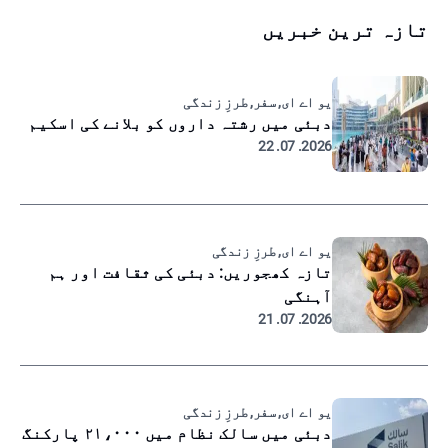
تازہ ترین خبریں
یو اے ای, سفر, طرزِ زندگی
دبئی میں رشتہ داروں کو بلانے کی اسکیم
2026. 07. 22
یو اے ای, طرزِ زندگی
تازہ کھجوریں: دبئی کی ثقافت اور ہم
آہنگی
2026. 07. 21
یو اے ای, سفر, طرزِ زندگی
دبئی میں سالک نظام میں ۲۱،۰۰۰ پارکنگ