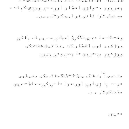
بھرپور متوازن افطار اور سحر ورزش کیلئے
مسلسل توانائی فراہم کرتے ہیں۔
وقت کے ساتھ چالاکی: افطار سے پہلے ہلکی
ورزشیں اور افطار کے بعد تیز شدت کی
ورزشیں بہترین ثابت ہوتی ہیں۔
مناسب آرام کریں: ۶–۸ گھنٹے کی معیاری
نیند بازیابی اور توانائی کی حفاظت میں
مدد کرتی ہے۔
نتیجہ