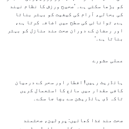
کو بڑھا سکتی ہے۔ 'صحیح ورزش کا نظام نیند
کی بحالی، آرام کی کیفیت کو بہتر بناتا
ہے، توانائی کی سطح میں اضافہ کرتا ہے،
اور رمضان کے دوران صحت مند منازل کو بہتر
بناتا ہے۔'
عملی مشورے
ہائڈریٹ رہیں! افطار اور سحر کے درمیان
کافی مقدار میں مائع کا استعمال کریں
تاکہ ڈی ہائڈریشن سے بچا جا سکے۔
صحت مند غذا کھائیں: پروٹین، صحتمند
چربی، اور پیچیدہ کاربوہائیڈریٹس سے