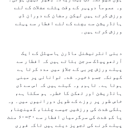
وہ عموماً دوپہر کے وقت پتلے عضلات کے لئے
ورزش کرتے ہیں لیکن رمضان کے دوران ڈی
ہائڈریشن سے بچنے کے لئے افطار سے پہلے
ورزش کرتے ہیں۔
دبئی انٹرنیشنل ماڈرن ہاسپٹل کے ایک
آرتھوپیڈک سرجن بتاتے ہیں کہ افطار سے
پہلے ورزش چربی کے جلاؤ میں مدد کرتا ہے
کیونکہ جسم ذخیرہ شدہ توانائی پر مبنی
ہوتا ہے۔ تاہم، وہ کہتے ہیں کہ اس سے ڈی
ہائڈریشن اور تھکن کا خطرہ ہو سکتا ہے،
خاص طور پر روزے کے طویل دورانیوں میں۔ وہ
ہلکی شدت کی ورزشیں جیسے چلنا، کھینچنا،
یا کم شدت کی سرگرمیاں افطار سے ۳۰–۶۰ منٹ
پہلے کرنے کی تجویز دیتے ہیں تاکہ فوری