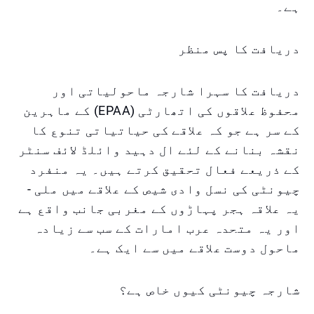
ہے۔
دریافت کا پس منظر
دریافت کا سہرا شارجہ ماحولیاتی اور
محفوظ علاقوں کی اتھارٹی (EPAA) کے ماہرین
کے سر ہے جو کہ علاقے کی حیاتیاتی تنوع کا
نقشہ بنانے کے لئے ال دہید وائلڈ لائف سنٹر
کے ذریعے فعال تحقیق کرتے ہیں۔ یہ منفرد
چیونٹی کی نسل وادی شیص کے علاقے میں ملی -
یہ علاقہ ہجر پہاڑوں کے مغربی جانب واقع ہے
اور یہ متحدہ عرب امارات کے سب سے زیادہ
ماحول دوست علاقے میں سے ایک ہے۔
شارجہ چیونٹی کیوں خاص ہے؟