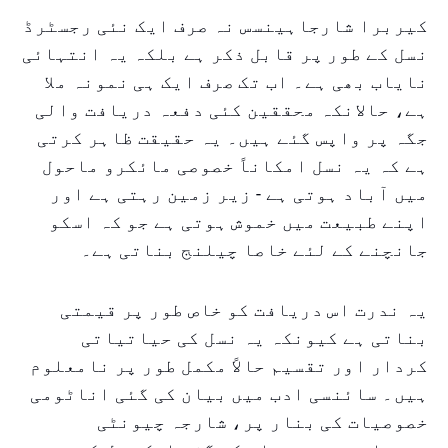
کیربرا شارجاہینسس نہ صرف ایک نئی رجسٹرڈ
نسل کے طور پر قابل ذکر ہے بلکہ یہ انتہائی
نایاب بھی ہے۔ اب تک صرف ایک ہی نمونہ ملا
ہے، حالانکہ محققین کئی دفعہ دریافت والی
جگہ پر واپس گئے ہیں۔ یہ حقیقت ظاہر کرتی
ہے کہ یہ نسل امکاناً خصوصی مائکرو ماحول
میں آباد ہوتی ہے - زیر زمین رہتی ہے اور
اپنے طبیعت میں خموش ہوتی ہے جو کہ اسکو
جانچنے کے لئے خاصا چیلنج بناتی ہے۔
یہ ندرت اس دریافت کو خاص طور پر قیمتی
بناتی ہے کیونکہ یہ نسل کی حیاتیاتی
کردار اور تقسیم حالاً مکمل طور پر نامعلوم
ہیں۔ سائنسی ادب میں بیان کی گئی اناٹومی
خصوصیات کی بنار پر، شارجہ چیونٹی