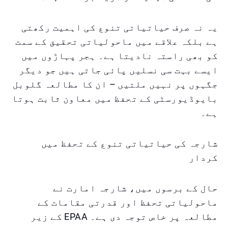
یہ نہ صرف حیاتیاتی تنوع کی اہمیت رکھتی
ہے بلکہ علاقے میں ماحولیاتی تحقیق کے سمت
کو بھی راستہ نادیتا ہے۔ ہجر پہاڑوں میں
ایسے بہت سی نسلیں پائی جاتی ہیں جو دیگر
جگہوں پر نہیں ملتیں – ان کا مطالعہ گلوبل
بایوڈیورسٹی کے تحفظ میں معاون ثابت ہوتا
ہے۔
شارجہ کی حیاتیاتی تنوع کے تحفظ میں
کردار
حال کے برسوں میں، شارجہ امارت نے
ماحولیاتی تحفظ اور قدرتی مقامات کے
مطالعہ پر خاص توجہ دی ہے۔ EPAA کے زیر