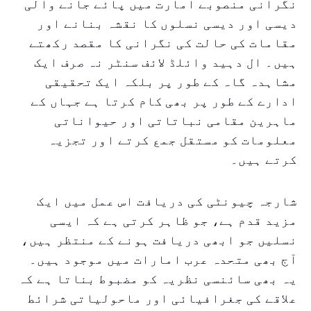
نگرانی منصوبے امارت میں پائے جانے والی
دیسی اور دیسی نسلوں کا نقشہ بنانے اور
مقامات کی حالت کی نگرانی کا مقصد رکھتے
ہیں۔ ال دہید وائلڈ لائف سنٹر نہ صرف ایک
مشاہدہ گاہ کے طور پر بلکہ ایک تحقیقی
ادارے کے طور پر بھی کام کرتا ہے جہاں کے
ماہرین مقامی نباتاتی اور حیواناتی
معلومات کو مستقل جمع کرتے اور تجزیہ
کرتے ہیں۔
شارجہ چیونٹی کی دریافت اس عمل میں ایک
مزید قدم ہے، جو ظاہر کرتی ہے کہ ایسی
نسلیں جو ابھی دریافت ہونے کے منتظر ہیں،
آج بھی متحدہ عرب امارات میں موجود ہیں۔
یہ بھی سائنسی نظریہ کو مضبوط بناتا ہے کہ
علاقے کی جغرافیائی اور ماحولیاتی شرائط