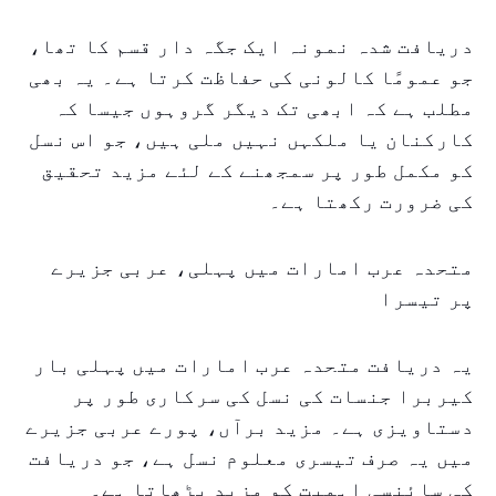
دریافت شدہ نمونہ ایک جگہ دار قسم کا تھا،
جو عمومًا کالونی کی حفاظت کرتا ہے۔ یہ بھی
مطلب ہے کہ ابھی تک دیگر گروہوں جیسا کہ
کارکنان یا ملکہں نہیں ملی ہیں، جو اس نسل
کو مکمل طور پر سمجھنے کے لئے مزید تحقیق
کی ضرورت رکھتا ہے۔
متحدہ عرب امارات میں پہلی، عربی جزیرے
پر تیسرا
یہ دریافت متحدہ عرب امارات میں پہلی بار
کیربرا جنسات کی نسل کی سرکاری طور پر
دستاویزی ہے۔ مزید برآں، پورے عربی جزیرے
میں یہ صرف تیسری معلوم نسل ہے، جو دریافت
کی سائنسی اہمیت کو مزید بڑھاتا ہے۔