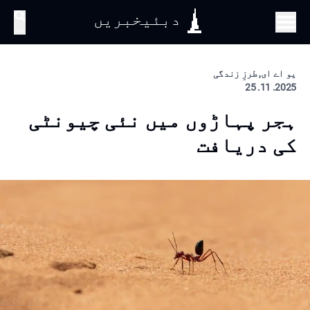
دبئیخبریں
تلاش
یو اے ای, طرزِ زندگی
2025. 11. 25
ہجر پہاڑوں میں نئی چیونٹی
کی دریافت