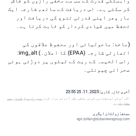
وابستگی قدرت کے سب سے مخفی رازوں کو فاش
کر سکتی ہے۔ اس دریافت کے ساتھ، شارجہ ایک
بار پھر اپنی قدرتی تنوع کی دریافت اور
تحفظ میں قیادی کردار کو ثابت کرتا ہے۔
(ماخذ: ماحولیاتی اور محفوظ علاقوں کی
اتھارٹی شارجہ (EPAA) کا اعلان۔) img_alt:
راس الخیمہ کے ریت کے ٹیلوں پر دوڑتی ہوئی
صحرائی چیونٹی۔
آخری تازہ کاری:
2025. 11. 25 23:55
اگر آپ کو اس صفحے پر کوئی غلطی نظر آئے تو براہ کرم
ہمیں ای میل کے ذریعے
مطلع کریں
۔
مصنف: زولتان ایگری
egri.zoltan@dubainewsgroup.com