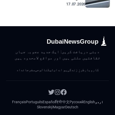
2026. 07. 17
DubaiNewsGroup
دبئی دریافت کریں: ایک جدید عجوبہ جہاں
ثقافتیں ملتی ہیں اور مواقع لامحدود ہیں
کاروبار
طرزِ زندگی
یو اے ای
ٹیکنالوجی
سفر
جائداد
اردو
English
Русский
中文
हिंदी
Español
Português
Français
Slovenský
Magyar
Deutsch