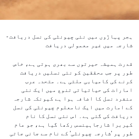
ہجر پہاڑوں میں نئی چیونٹی کی نسل دریافت -
شارجہ میں غیر معمولی دریافت
قدرت ہمیشہ حیرتوں سے بھری ہوتی ہے، خاص
طور پر جب محققین کو نئی نسلیں دریافت
کرنے کی کامیابی ملتی ہے۔ متحدہ عرب
امارات کی حیاتیاتی تنوع میں ایک نئی
منفرد نسل کا اضافہ ہوا ہے کیونکہ شارجہ
کے امارت میں ایک نامعلوم چیونٹی کی نسل
دریافت کی گئی ہے۔ اس نئی نسل کا نام
کیربرا شارجاہینسس رکھا گیا ہے، جو عام
طور پر 'شارجہ چیونٹی' کے نام سے جانی جاتی