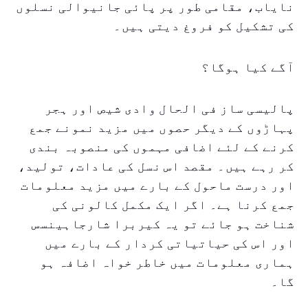
نایاب، مقامی طور پر پائی جانیوالی نسلوں
کی تشکیل کو فروغ دیتی ہیں۔
آگے کیا ہوگا؟
پالیسی ساز فی الحال وادی شیص اور ہجر
پہاڑوں کے دیگر حصوں میں مزید نمونے جمع
کرنے کے لئے اضافی مہموں کی منصوبہ بندی
کر رہے ہیں۔ مقصد اس نسل کی عادات، تولید،
اور درست ماحول کے بارے میں مزید معلومات
جمع کرنا ہے۔ اگر ایک مکمل کالونی کی
شناخت ہو جائے تو یہ کیربرا شارجاہینسس
اور اس کی حیاتیاتی کردار کے بارے میں
ہماری معلومات میں خاطر خواہ اضافہ ہو
گا۔