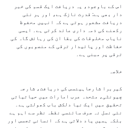
اس کے باوجود، یہ دریافت ایک قسم کی خبر
دار بھی ہے: قدرت نازک ہے، اور ہر نئی
دریافت مشعور ہوتی ہے کہ انہیں محفوظ
رکھنے کی ذمہ داری عائد کرتی ہے۔ ایسی
نایاب مخلوقات کی بقا ان کی رہائش گاہ کی
حفاظت اور پائیدار ترقی کے منصوبوں کی
ترقی پر مبنی ہے۔
خلاصہ
کیربرا شارجاہینسس کی دریافت، شارجہ
چیونٹی، متحدہ عرب امارات میں حیاتیاتی
تحقیق میں ایک نیا دلکش باب کھولتی ہے۔
نئی نسل نہ صرف سائنسی نقطہ نظر سے اہم ہے
بلکہ ہمیں یاد دلاتی ہے کہ انسانی تجسس اور