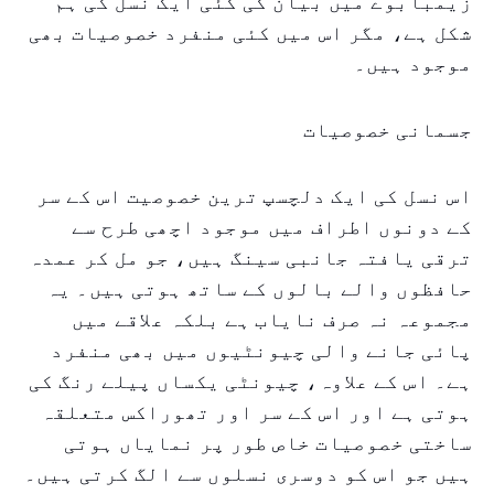
زیمبابوے میں بیان کی گئی ایک نسل کی ہم
شکل ہے، مگر اس میں کئی منفرد خصوصیات بھی
موجود ہیں۔
جسمانی خصوصیات
اس نسل کی ایک دلچسپ ترین خصوصیت اس کے سر
کے دونوں اطراف میں موجود اچھی طرح سے
ترقی یافتہ جانبی سینگ ہیں، جو مل کر عمدہ
حافظوں والے بالوں کے ساتھ ہوتی ہیں۔ یہ
مجموعہ نہ صرف نایاب ہے بلکہ علاقے میں
پائی جانے والی چیونٹیوں میں بھی منفرد
ہے۔ اس کے علاوہ، چیونٹی یکساں پیلے رنگ کی
ہوتی ہے اور اس کے سر اور تھوراکس متعلقہ
ساختی خصوصیات خاص طور پر نمایاں ہوتی
ہیں جو اس کو دوسری نسلوں سے الگ کرتی ہیں۔