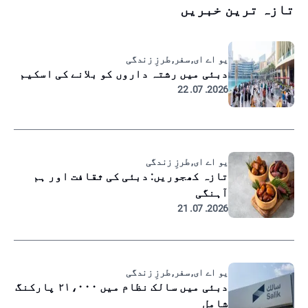
تازہ ترین خبریں
یو اے ای, سفر, طرزِ زندگی
دبئی میں رشتہ داروں کو بلانے کی اسکیم
2026. 07. 22
یو اے ای, طرزِ زندگی
تازہ کھجوریں: دبئی کی ثقافت اور ہم
آہنگی
2026. 07. 21
یو اے ای, سفر, طرزِ زندگی
دبئی میں سالک نظام میں ۲۱،۰۰۰ پارکنگ
شامل