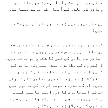
جہاں براہ راست رابطہ چھوٹے پیمانے پر
وباؤں کی جلدی کے اُبھار کا باعث بنتا ہے۔
بچے گرمیوں میں زیادہ بیمار کیوں ہوتے
ہیں؟
گرمیاں اور مرطوب موسم جسم پر شدید بوجھ
بن جاتے ہیں، خاص طور پر بچوں کے لئے، جو
آسانی سے پانی کی کمی کا شکار ہو جاتے ہیں۔
ڈاکٹروں کے مطابق، ہیٹ اسٹروک، پانی کی
کمی، اور موسمی قوت مدافعت کی کمزوری
انفیکشنز کو بڑھانے میں معاون ثابت ہوتی
ہیں۔ اس کے علاوہ، موسم گرما کی ماہوں میں
جب کہ امتحانات کا دورانیہ یا سمر کیمپ
ہوتے ہیں، سماجی رابطہ بڑھ جاتا ہے، جس سے
وائرس کا پھیلاؤ زیادہ ہوتا ہے۔