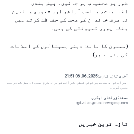
طور پر صحتیاب ہو جائیں۔ پیش بندی
اقدامات، مناسب آرام، اور شعوری والدین
نہ صرف خاندان کی صحت کی حفاظت کرتے ہیں
بلکہ پوری کمیونٹی کی بھی۔
(مضمون کا ماخذ: دبئی ہسپتالوں کی اعلانات
کی بنیاد پر)
آخری تازہ کاری:
2025. 06. 06 21:51
اگر آپ کو اس صفحے پر کوئی غلطی نظر آئے تو براہ کرم
ہمیں ای میل کے ذریعے
مطلع کریں
۔
مصنف: زولتان ایگری
egri.zoltan@dubainewsgroup.com
تازہ ترین خبریں