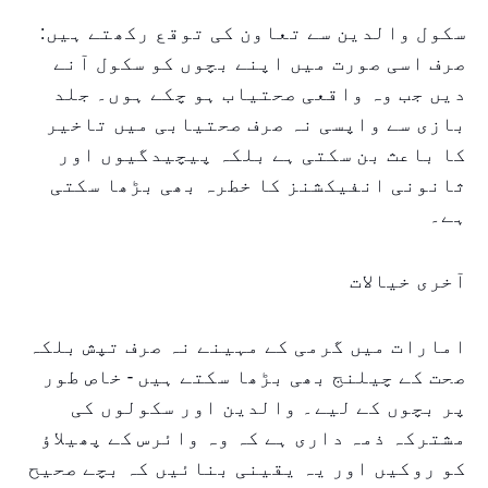
سکول والدین سے تعاون کی توقع رکھتے ہیں:
صرف اسی صورت میں اپنے بچوں کو سکول آنے
دیں جب وہ واقعی صحتیاب ہو چکے ہوں۔ جلد
بازی سے واپسی نہ صرف صحتیابی میں تاخیر
کا باعث بن سکتی ہے بلکہ پیچیدگیوں اور
ثانونی انفیکشنز کا خطرہ بھی بڑھا سکتی
ہے۔
آخری خیالات
امارات میں گرمی کے مہینے نہ صرف تپش بلکہ
صحت کے چیلنج بھی بڑھا سکتے ہیں - خاص طور
پر بچوں کے لیے۔ والدین اور سکولوں کی
مشترکہ ذمہ داری ہے کہ وہ وائرس کے پھیلاؤ
کو روکیں اور یہ یقینی بنائیں کہ بچے صحیح