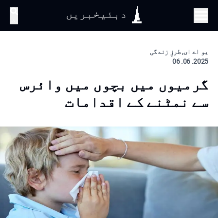
دبئیخبریں
تلاش
یو اے ای, طرزِ زندگی
2025. 06. 06
گرمیوں میں بچوں میں وائرس
سے نمٹنے کے اقدامات