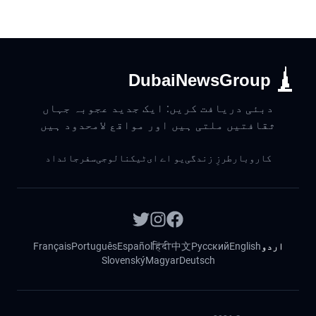
DubaiNewsGroup
دبئی دریافت کریں: ایک جدید عجوبہ جہاں
ثقافتیں ملتی ہیں اور مواقع لامحدود ہیں
کاروبار
طرزِ زندگی
یو اے ای
ٹیکنالوجی
سفر
جائداد
اردو
English
Русский
中文
हिंदी
Español
Português
Français
Slovenský
Magyar
Deutsch