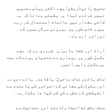
صحیح ہائیڈریشن: بچے اکثر پیاس محسوس
نہیں کرتے، لہذا یہ یقینی بنانا کہ وہ
کافی مقدار میں مائعات استعمال کر رہے
ہیں، خاص طور پر بیرونی سرگرمیوں کے
دوران، اہم ہے۔
آرام اور شفا یابی: یہ ضروری ہے کہ بچے
مکمل طور پر بیماری سے صحتیاب ہونے کے بعد
ہی سکول واپس آئیں۔
صاف ہاتھ، صاف ماحول: باقاعدہ ہاتھ دھونے
اور سکول کی صفائی کے اصولوں کی پابندی سے
انفیکشن کے خطرے کو کم کیا جا سکتا ہے۔
صحت بخش غذائیت: وٹامنز اور معدنیت سے