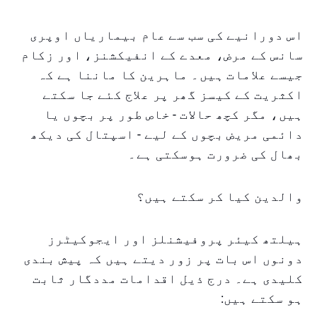
اس دورانیے کی سب سے عام بیماریاں اوپری
سانس کے مرض، معدے کے انفیکشنز، اور زکام
جیسے علامات ہیں۔ ماہرین کا ماننا ہے کہ
اکثریت کے کیسز گھر پر علاج کئے جا سکتے
ہیں، مگر کچھ حالات - خاص طور پر بچوں یا
دائمی مریض بچوں کے لیے - اسپتال کی دیکھ
بھال کی ضرورت ہوسکتی ہے۔
والدین کیا کر سکتے ہیں؟
ہیلتھ کیئر پروفیشنلز اور ایجوکیٹرز
دونوں اس بات پر زور دیتے ہیں کہ پیش بندی
کلیدی ہے۔ درج ذیل اقدامات مددگار ثابت
ہو سکتے ہیں: