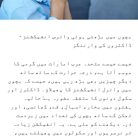
بچوں میں بڑھتی ہوئی وائرس انفیکشنز -
ڈاکٹروں کی وارننگز
جیسے جیسے متحدہ عرب امارات میں گرمی کا
موسم آتا ہے، درجہ حرارت کے ساتھ ساتھ
دیگر چیزیں بھی بڑھ رہی ہیں، جیسے کہ بچوں
میں وائرل انفیکشنز کا پھیلاؤ۔ ڈاکٹرز اور
سکول دونوں کا متفقہ مشورہ ہے: حالیہ
ہفتوں میں بخار، اسہال، قے، کھانسی، اور
تھکن کے ساتھ بچوں کی تعداد میں زبردست
ذرہ دیکھنے کو ملی ہے۔ یہ انفیکشن زیادہ
تر نرسریوں اور سکولوں میں پھیلتے ہیں،