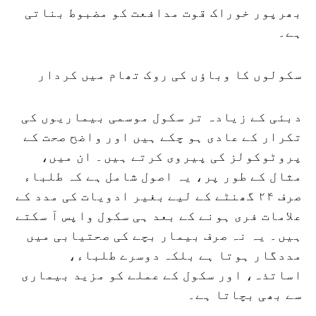
بھرپور خوراک قوت مدافعت کو مضبوط بناتی
ہے۔
سکولوں کا وباؤں کی روک تھام میں کردار
دبئی کے زیادہ تر سکول موسمی بیماریوں کی
تکرار کے عادی ہو چکے ہیں اور واضح صحت کے
پروٹوکولز کی پیروی کرتے ہیں۔ ان میں،
مثال کے طور پر، یہ اصول شامل ہے کہ طلباء
صرف ۲۴ گھنٹے کے لیے بغیر ادویات کی مدد کے
علامات فری ہونے کے بعد ہی سکول واپس آ سکتے
ہیں۔ یہ نہ صرف بیمار بچے کی صحتیابی میں
مددگار ہوتا ہے بلکہ دوسرے طلباء،
اساتذہ، اور سکول کے عملے کو مزید بیماری
سے بھی بچاتا ہے۔