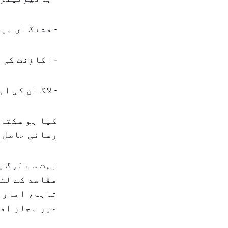
- فشنگ ای می
- اکاؤنٹ کی 
- لاگ ان کی 
کیا ہو سکتا 
رسائی حاصل 
بہت سے لوگ ی
مقاصد کے لئے
تاہم، امارا
غیر مجاز افر