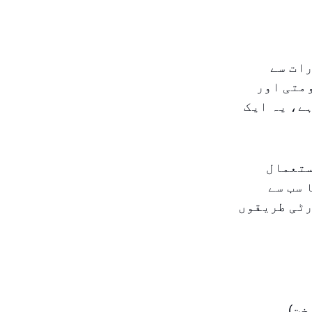
ات سے
ومتی اور
ے، یہ ایک
ستعمال
 سب سے
رٹی طریقوں
خت)