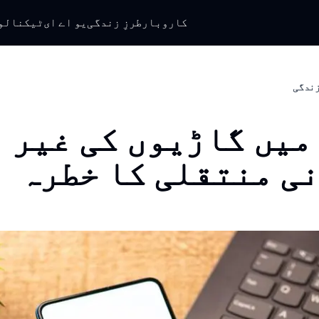
کاروبار
طرزِ زندگی
یو اے ای
ٹیکنالو
 زندگی
میں گاڑیوں کی غیر
ی منتقلی کا خطرہ