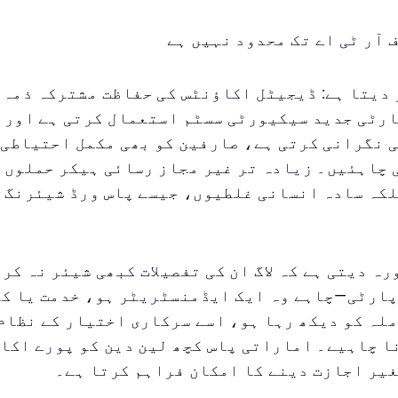
 آر ٹی اے تک محدود نہیں ہے
 دیتا ہے: ڈیجیٹل اکاؤنٹس کی حفاظت مشترکہ ذمہ 
ارٹی جدید سیکیورٹی سسٹم استعمال کرتی ہے اور 
ی نگرانی کرتی ہے، صارفین کو بھی مکمل احتیاطی
چاہئیں۔ زیادہ تر غیر مجاز رسائی ہیکر حملوں ک
کہ سادہ انسانی غلطیوں، جیسے پاس ورڈ شیئرنگ ک
ہ دیتی ہے کہ لاگ ان کی تفصیلات کبھی شیئر نہ کر
پارٹی—چاہے وہ ایک ایڈمنسٹریٹر ہو، خدمت یا ک
لہ کو دیکھ رہا ہو، اسے سرکاری اختیار کے نظام
 چاہیے۔ اماراتی پاس کچھ لین دین کو پورے اکاؤ
یر اجازت دینے کا امکان فراہم کرتا ہے۔