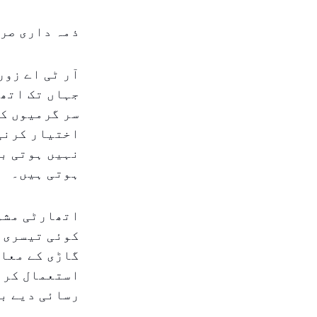
ذمہ داری صرف
آر ٹی اے زور
جہاں تک اتھ
سر گرمیوں ک
اختیار کرنی 
نہیں ہوتی بل
ہوتی ہیں۔
اتھارٹی مشور
کوئی تیسری 
گاڑی کے معام
استعمال کرنا
رسائی دیے بغ