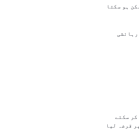
کن ہو سکتا
رہائشی
کر سکتے
ر قرضہ لیا