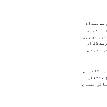
وئے تعداد
ں تبدیلی
غیر ہو رہی
ٹ لاگ ان
ہ سے پیش
ور قانونی
ز منتقلی
مالی نقصان