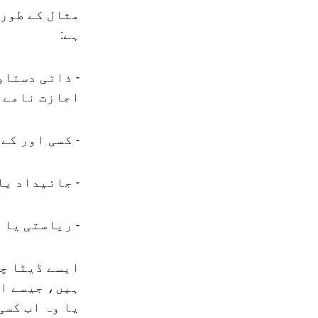
مثال کے طور 
ہے:
- ذاتی دستا
اجازت نامے، 
- کسی اور کے
- جائیداد یا
- ریاستی یا 
ایسے ڈیٹا چو
ہیں، جیسے اک
یا وہ اب کسی