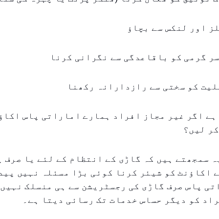
لز اور لنکس سے بچاؤ
سر گرمی کو باقاعدگی سے نگرانی کرنا
اہلیت کو سختی سے رازدارانہ رکھنا
ہے اگر غیر مجاز افراد ہمارے اماراتی پاس اکاؤ
کر لیں؟
ہ سمجھتے ہیں کہ گاڑی کے انتظام کے لئے یا صرف 
 اکاؤنٹ کو شیئر کرنا کوئی بڑا مسئلہ نہیں پید
تی پاس صرف گاڑی کی رجسٹریشن سے ہی منسلک نہیں
اد کو دیگر حساس خدمات تک رسائی دیتا ہے۔