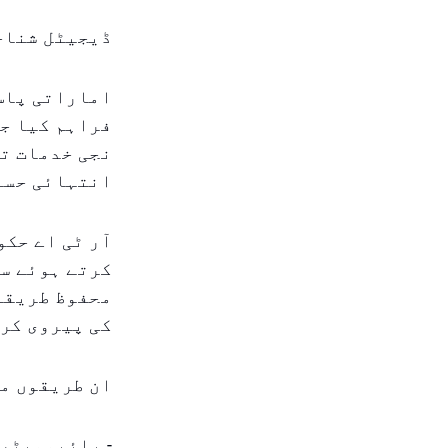
ڈیجیٹل شناخ
اماراتی پاس
فراہم کیا جا
نجی خدمات تک
انتہائی حسا
آر ٹی اے حکو
کرتے ہوئے سر
محفوظ طریقہ
کی پیروی کر
ان طریقوں می
- بائیومیٹرک