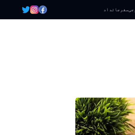
جی
سفر
جائداد