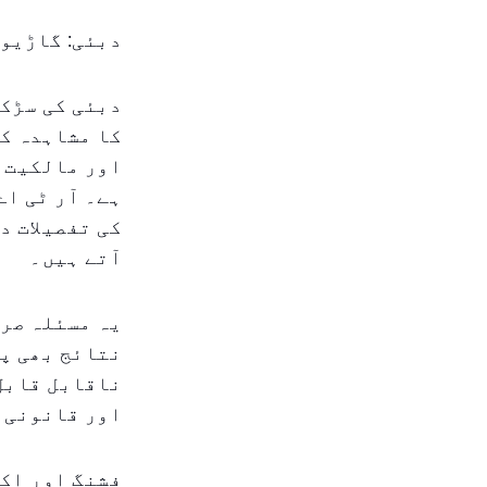
دبئی: گاڑیوں
دبئی کی سڑکی
کا مشاہدہ کر
اور مالکیت س
ہے۔ آر ٹی اے
کی تفصیلات د
آتے ہیں۔
یہ مسئلہ صرف
نتائج بھی پی
ناقابل قابل 
اور قانونی 
فشنگ اور اک