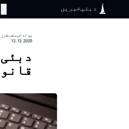
دبئیخبریں
تلاش
یو اے ای, سفر, طرزِ
2025. 12. 12
دبئی 
قانون