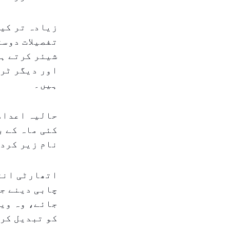
زیادہ تر کیس
تفصیلات دوست
شیئر کرتے ہی
اور دیگر ٹر
ہیں۔
حالیہ اعداد 
کئی ماہ کے ب
نام زیر کردی
اتھارٹی انتب
چابی دینے جی
جائے، وہ ویس
کو تبدیل کری