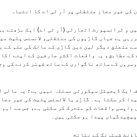
 کی غیر مجاز منتقلی پر آر ٹی اے کا انتباہ
ں و ٹرانسپورٹ اتھارٹی (آر ٹی اے) ایک بڑھتے ہ
رہی ہے جہاں گاڑیوں کی منتقلی، لائسنس پلیٹ می
ے متعلق دیگر لین دین گاڑی کے مالک کی علم کے ب
 کے مطابق، یہ واقعات اکثر صارفین کے اپنے اکاؤن
وسروں کے ساتھ ناگواری کے ساتھ شیئر کرنے کی وج
 ایک ڈیجیٹل سیکورٹی مسئلہ نہیں ہے؛ یہ مالی ا
دا کر سکتا ہے۔ گاڑی یا لائسنس پلیٹ کی غیر مجا
واپسی واقعات کو متحرک کر سکتی ہے، جس سے اہم 
پیچیدگیاں پیدا ہو سکتی ہیں۔
اؤنٹ شیئرنگ کے نتائج