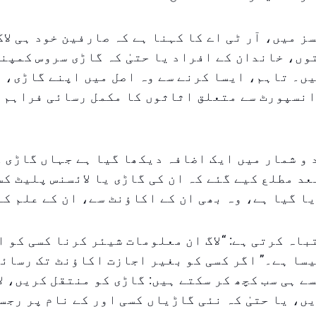
ز میں، آر ٹی اے کا کہنا ہے کہ صارفین خود ہی لاگ
وں، خاندان کے افراد یا حتیٰ کہ گاڑی سروس کمپن
ں۔ تاہم، ایسا کرنے سے وہ اصل میں اپنے گاڑی، ل
انسپورٹ سے متعلق اثاثوں کا مکمل رسائی فراہم 
و شمار میں ایک اضافہ دیکھا گیا ہے جہاں گاڑی 
عد مطلع کیے گئے کہ ان کی گاڑی یا لائسنس پلیٹ کس
ا گیا ہے، وہ بھی ان کے اکاؤنٹ سے، ان کے علم کے
اہ کرتی ہے: “لاگ ان معلومات شیئر کرنا کسی کو ا
سا ہے۔” اگر کسی کو بغیر اجازت اکاؤنٹ تک رسائی
ے ہی سب کچھ کر سکتے ہیں: گاڑی کو منتقل کریں، ل
ں، یا حتیٰ کہ نئی گاڑیاں کسی اور کے نام پر رجس