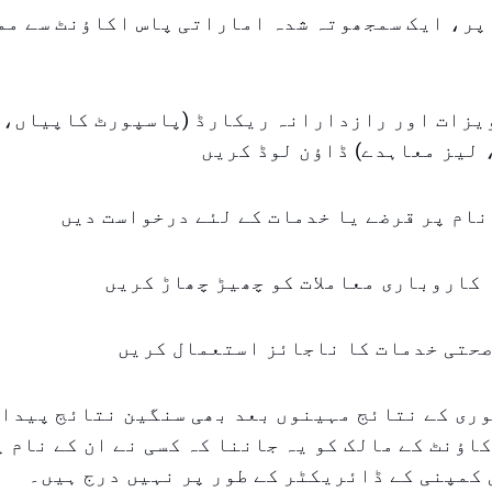
پر، ایک سمجھوتہ شدہ اماراتی پاس اکاؤنٹ سے مم
ویزات اور رازدارانہ ریکارڈ (پاسپورٹ کاپیاں، 
لیز معاہدے) ڈاؤن لوڈ کریں
 نام پر قرضے یا خدمات کے لئے درخواست دیں
 کاروباری معاملات کو چھیڑ چھاڑ کریں
صحتی خدمات کا ناجائز استعمال کریں
ری کے نتائج مہینوں بعد بھی سنگین نتائج پیدا 
اؤنٹ کے مالک کو یہ جاننا کہ کسی نے ان کے نام پ
 کمپنی کے ڈائریکٹر کے طور پر نہیں درج ہیں۔