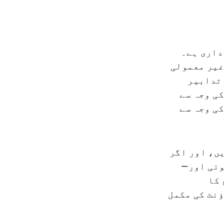
داری ہے۔
غیر معمولی
 تدابیر
ی وجہ سے
ی وجہ سے
یں، اور اگر
وئی اور—
 کا
نٹ کی مکمل