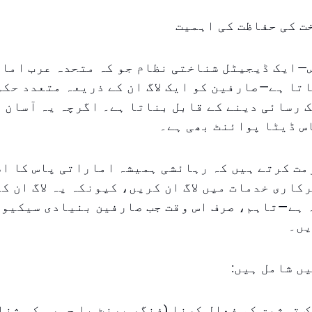
ت کی حفاظت کی اہمیت
—ایک ڈیجیٹل شناختی نظام جو کہ متحدہ عرب امار
تا ہے—صارفین کو ایک لاگ ان کے ذریعہ متعدد حک
 رسائی دینے کے قابل بناتا ہے۔ اگرچہ یہ آسان ہ
س ڈیٹا پوائنٹ بھی ہے۔
مت کرتے ہیں کہ رہائشی ہمیشہ اماراتی پاس کا ا
کاری خدمات میں لاگ ان کریں، کیونکہ یہ لاگ ان کا
 ہے—تاہم، صرف اس وقت جب صارفین بنیادی سیکیو
یں۔
ں شامل ہیں:
 توثیق کو فعال کرنا (فنگر پرنٹ یا چہرہ کی شنا