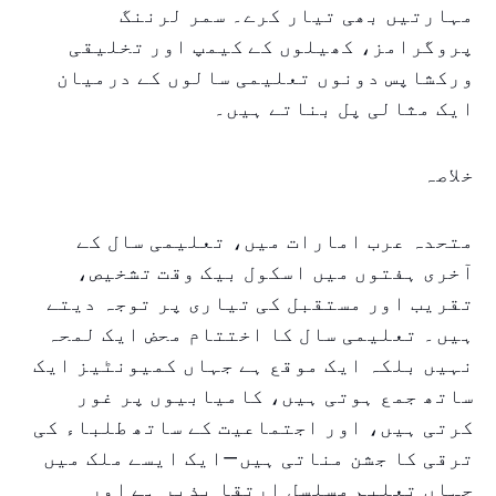
مہارتیں بھی تیار کرے۔ سمر لرننگ
پروگرامز، کھیلوں کے کیمپ اور تخلیقی
ورکشاپس دونوں تعلیمی سالوں کے درمیان
ایک مثالی پل بناتے ہیں۔
خلاصہ
متحدہ عرب امارات میں، تعلیمی سال کے
آخری ہفتوں میں اسکول بیک وقت تشخیص،
تقریب اور مستقبل کی تیاری پر توجہ دیتے
ہیں۔ تعلیمی سال کا اختتام محض ایک لمحہ
نہیں بلکہ ایک موقع ہے جہاں کمیونٹیز ایک
ساتھ جمع ہوتی ہیں، کامیابیوں پر غور
کرتی ہیں، اور اجتماعیت کے ساتھ طلباء کی
ترقی کا جشن مناتی ہیں—ایک ایسے ملک میں
جہاں تعلیم مسلسل ارتقا پذیر ہے اور