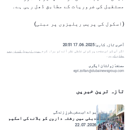
مستقبل کی ضروریات کے مطابق ڈھل رہی ہے۔
(اسکول کی پریس ریلیزوں پر مبنی)
آخری تازہ کاری:
2025. 06. 17 20:51
اگر آپ کو اس صفحے پر کوئی غلطی نظر آئے تو براہ کرم
ہمیں ای میل کے ذریعے
مطلع کریں
۔
مصنف: زولتان ایگری
egri.zoltan@dubainewsgroup.com
تازہ ترین خبریں
یو اے ای, سفر, طرزِ زندگی
دبئی میں رشتہ داروں کو بلانے کی اسکیم
2026. 07. 22