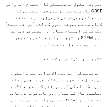
معروف اسکول نے سیمسٹر کا اختتام اماراتی
CBSE مقابلے سیریز میں حصہ لیتے ہوئے
جودو کے چیمپئن شپ کی میزبانی کے ساتھ
کیا، سب سے چھوٹے بچوں کے لئے "جوائے فیسٹ"
تقریب کا اہتمام کیا، اور مصنوعی ذہانت
اور STEM پر توجہ مرکوز کرتے ہوئے بین
المدارس مقابلہ منعقد کیا۔
تقریب اور تیاری ایک ساتھ
ابوظہبی کی ایک بین الاقوامی نصاب اسکول
میں سال کے آخری دو ہفتے بھی دلچسپ ہوتے
ہیں۔ طلباء کی گریجویشنز کے علاوہ، اگلے
تعلیمی سال کی تیاری پر خاص توجہ دی جاتی
ہے۔ طلباء مختلف سمر پروگرامز میں شامل
ہو سکتے ہیں جو تجسس کو تازہ بنانے، کلیدی