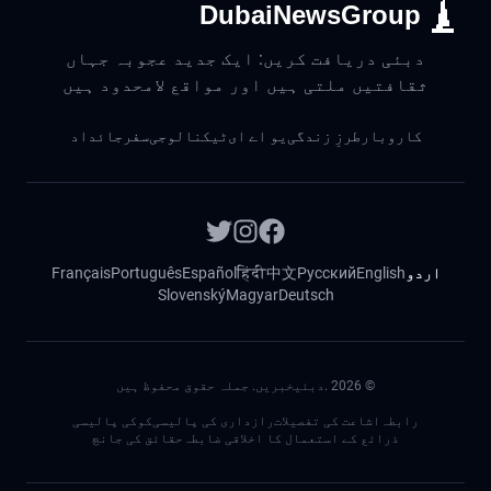
DubaiNewsGroup
دبئی دریافت کریں: ایک جدید عجوبہ جہاں
ثقافتیں ملتی ہیں اور مواقع لامحدود ہیں
کاروبار
طرزِ زندگی
یو اے ای
ٹیکنالوجی
سفر
جائداد
اردو
English
Русский
中文
हिंदी
Español
Português
Français
Slovenský
Magyar
Deutsch
©
2026
.دبئیخبریں. جملہ حقوق محفوظ ہیں
رابطہ
اشاعت کی تفصیلات
رازداری کی پالیسی
کوکی پالیسی
ذرائع کے استعمال کا اخلاقی ضابطہ
حقائق کی جانچ