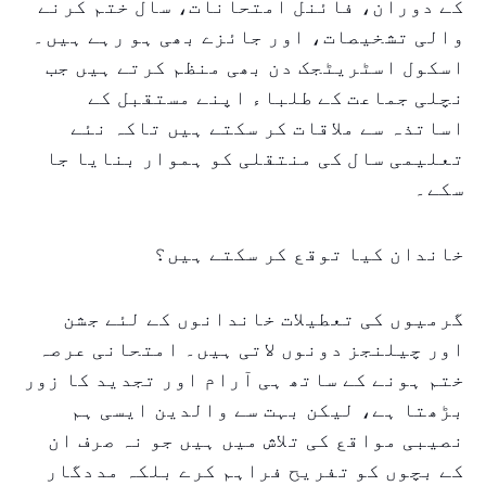
کے دوران، فائنل امتحانات، سال ختم کرنے
والی تشخیصات، اور جائزے بھی ہو رہے ہیں۔
اسکول اسٹریٹجک دن بھی منظم کرتے ہیں جب
نچلی جماعت کے طلباء اپنے مستقبل کے
اساتذہ سے ملاقات کر سکتے ہیں تاکہ نئے
تعلیمی سال کی منتقلی کو ہموار بنایا جا
سکے۔
خاندان کیا توقع کر سکتے ہیں؟
گرمیوں کی تعطیلات خاندانوں کے لئے جشن
اور چیلنجز دونوں لاتی ہیں۔ امتحانی عرصہ
ختم ہونے کے ساتھ ہی آرام اور تجدید کا زور
بڑھتا ہے، لیکن بہت سے والدین ایسی ہم
نصیبی مواقع کی تلاش میں ہیں جو نہ صرف ان
کے بچوں کو تفریح فراہم کرے بلکہ مددگار