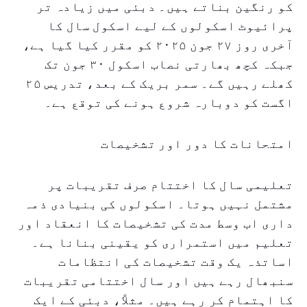
کو رنگین بناتے ہیں۔ دبئی میں زیادہ تر
پرائیوٹ اسکولوں کے لیے اسکول سال کا
آخری روز ۲۷ جون ۲۰۲۵ کو مقرر کیا گیا ہے،
جبکہ کچھ بھارتی نصاب اسکول ۳۰ جون تک
کھلے رہیں گے۔ سمر بریک کے بعد، تدریس ۲۵
اگست کو دوبارہ شروع ہونے کی توقع ہے۔
امتحانات کا دور اور تشخیصات
تعلیمی سال کا اختتام صرف تقریبات پر
مشتمل نہیں ہوتا۔ اسکولوں کی بنیادی ذمہ
داری اب وسط مدت کی تشخیصات کا انعقاد اور
تعلیم میں استمراری کو یقینی بنانا ہے۔
اساتذہ یک وقت تشخیصات کی انتظامات
سنبھال رہے ہیں اور سال اختتامی تقریبات
کا اہتمام کر رہے ہیں۔ مثلاً، دبئی کے ایک