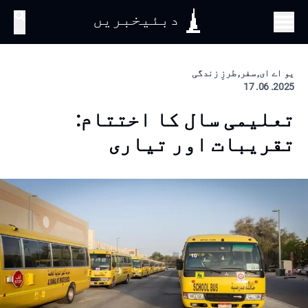
دبئیخبریں
تلاش
یو اے ای, سفر, طرزِ زندگی
2025. 06. 17
تعلیمی سال کا اختتام:
تقریبات اور تیاری