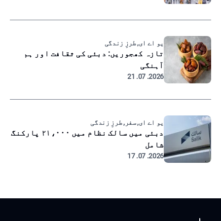
یو اے ای, طرزِ زندگی
تازہ کھجوریں: دبئی کی ثقافت اور ہم
آہنگی
2026. 07. 21
یو اے ای, سفر, طرزِ زندگی
دبئی میں سالک نظام میں ۲۱،۰۰۰ پارکنگ
شامل
2026. 07. 17