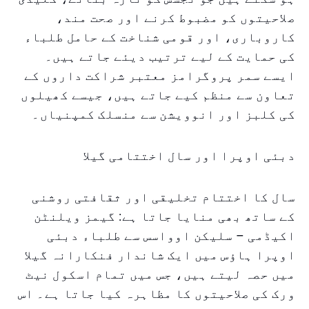
صلاحیتوں کو مضبوط کرنے اور صحت مند،
کاروباری، اور قومی شناخت کے حامل طلباء
کی حمایت کے لیے ترتیب دیئے جاتے ہیں۔
ایسے سمر پروگرامز معتبر شراکت داروں کے
تعاون سے منظم کیے جاتے ہیں، جیسے کھیلوں
کی کلبز اور انوویشن سے منسلک کمپنیاں۔
دبئی اوپرا اور سال اختتامی گیلا
سال کا اختتام تخلیقی اور ثقافتی روشنی
کے ساتھ بھی منایا جاتا ہے: گیمز ویلنٹن
اکیڈمی – سلیکن اوواسس سے طلباء دبئی
اوپرا ہاؤس میں ایک شاندار فنکارانہ گیلا
میں حصہ لیتے ہیں، جس میں تمام اسکول نیٹ
ورک کی صلاحیتوں کا مظاہرہ کیا جاتا ہے۔ اس