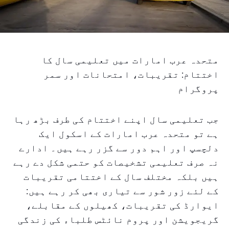
متحدہ عرب امارات میں تعلیمی سال کا
اختتام: تقریبات، امتحانات اور سمر
پروگرام
جب تعلیمی سال اپنے اختتام کی طرف بڑھ رہا
ہے تو متحدہ عرب امارات کے اسکول ایک
دلچسپ اور اہم دور سے گزر رہے ہیں۔ ادارے
نہ صرف تعلیمی تشخیصات کو حتمی شکل دے رہے
ہیں بلکہ مختلف سال کے اختتامی تقریبات
کے لئے زور شور سے تیاری بھی کر رہے ہیں:
ایوارڈ کی تقریبات، کھیلوں کے مقابلے،
گریجویشن اور پروم نائٹس طلباء کی زندگی