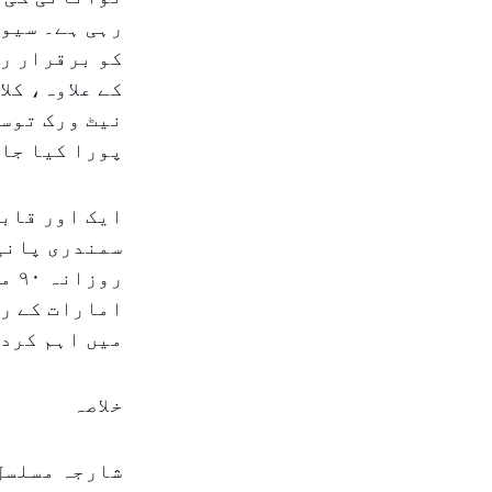
رہی ہے۔ سیوا
نیٹ ورک توسی
پورا کیا جا 
ایک اور قابل
سمندری پانی 
رو
امارات کے ر
میں اہم کردا
خلاصہ
شارجہ مسلسل