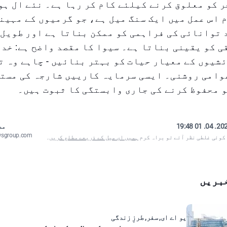
کو معلوق کرنے کیلئے کام کر رہا ہے۔ نئے ال ہو
م اس عمل میں ایک سنگ میل ہے، جو گرمیوں کے مہین
توانائی کی فراہمی کو ممکن بناتا ہے اور طویل 
 کو یقینی بناتا ہے۔ سیوا کا مقصد واضح ہے: خد
شیوں کے معیار حیات کو بہتر بنائیں - چاہے وہ 
عوامی روشنی۔ ایسی سرمایہ کارییں شارجہ کی مست
 محفوظ کرنے کی جاری وابستگی کا ثبوت ہیں۔
2025. 04. 01
مص
wsgroup.com
 کوئی غلطی نظر آئے تو براہ کرم
ہمیں ای میل کے ذریعے مطلع کریں
۔
بریں
یو اے ای, سفر, طرزِ زندگی