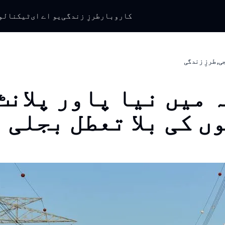
کاروبار
طرزِ زندگی
یو اے ای
ٹیکنالو
ی, طرزِ زندگی
 میں نیا پاور پلانٹ:
ں کی بلا تعطل بجلی