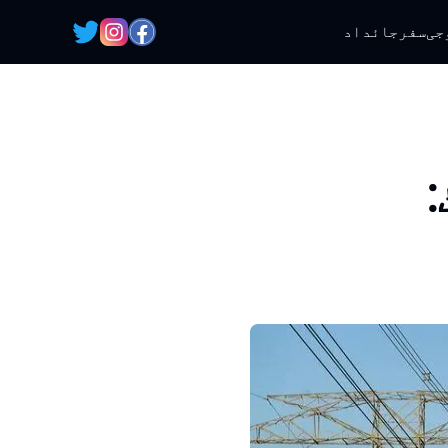
جی
سفر
جائداد