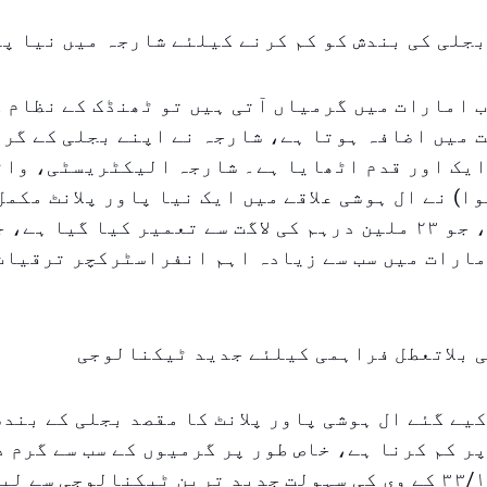
جلی کی بندش کو کم کرنے کیلئے شارجہ میں نیا پا
 امارات میں گرمیاں آتی ہیں تو ٹھنڈک کے نظام ک
 میں اضافہ ہوتا ہے، شارجہ نے اپنے بجلی کے گرڈ
ایک اور قدم اٹھایا ہے۔ شارجہ الیکٹریسٹی، واٹ
ا) نے ال ہوشی علاقے میں ایک نیا پاور پلانٹ مکمل
فعال کیا ہے، جو ۲۳ ملین درہم کی لاگت سے تعمیر کیا گیا ہ
ارات میں سب سے زیادہ اہم انفراسٹرکچر ترقیات 
ی بلاتعطل فراہمی کیلئے جدید ٹیکنالوجی
یے گئے ال ہوشی پاور پلانٹ کا مقصد بجلی کے بندش
ر کم کرنا ہے، خاص طور پر گرمیوں کے سب سے گرم د
دوران۔ یہ ۳۳/۱۱ کے وی کی سہولت جدید ترین ٹیکنالوجی سے ل