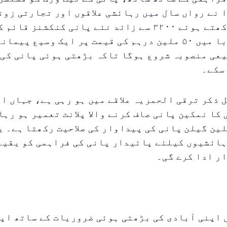
 نے رواں سال میں رہائشی علاقوں اور تجارتی زون
کو برقرار رکھتے ہوئے ۳۲۰۰ سے زائد نئے پانی کنکشنز
کے علاوہ، کلابا میں ۵۰ ملین درہم کی قیمت پر ایک وسیع پی
عی منصوبہ شروع ہوگا تاکہ بڑھتی ہوئی پانی کی 
سکے۔
 ذکر ترقی الحمریہ علاقے میں ہو رہی ہے، جہاں ای
کا نمکین پانی صاف کرنے والا پلانٹ تعمیر ہو رہا
زانہ ۹۰ ملین گیلن پانی کی پیداوار کی صلاحیت رکھتا ہے۔
ہائشیوں کیلئے پائیدار پانی کی فراہمی کو یقین
ر ادا کرے گی۔
 اپنی آبادی کی بڑھتی ہوئی ضروریات کے ساتھ اپ