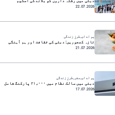
دبئی میں رشتہ داروں کو بلانے کی اسکیم
2026. 07. 22
یو اے ای, طرزِ زندگی
تازہ کھجوریں: دبئی کی ثقافت اور ہم آہنگی
2026. 07. 21
یو اے ای, سفر, طرزِ زندگی
دبئی میں سالک نظام میں ۲۱،۰۰۰ پارکنگ شامل
2026. 07. 17