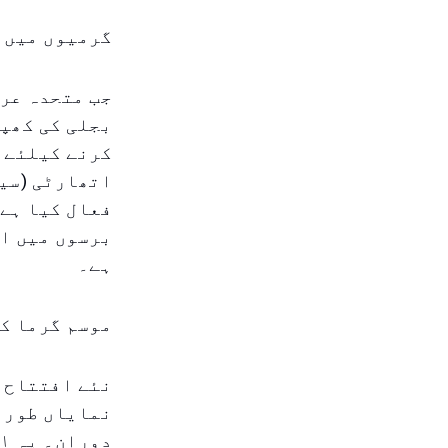
گرمیوں میں ب
جب متحدہ عرب
بجلی کی کھپت
کرنے کیلئے 
اتھارٹی (سیو
برسوں میں ام
ہے۔
موسم گرما ک
نئے افتتاح ک
نمایاں طور پ