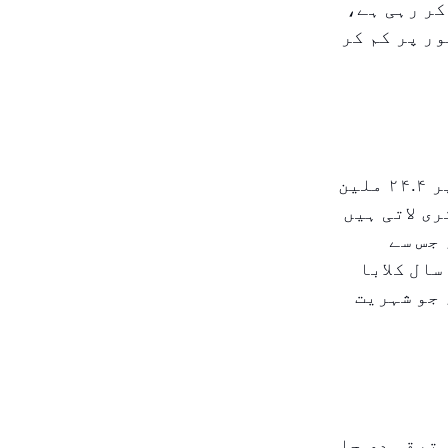
یڈ کر رہی ہے،
ر پر کم کر
شہر کلابا میں چھ مکمل شدہ عوامی روشنی منصوبے مجموعی طور پر ۲۴.۴ ملین
ی لاتی ہیں
جس سے
سال کلابا
 جو شہریت
ترقی دی جا