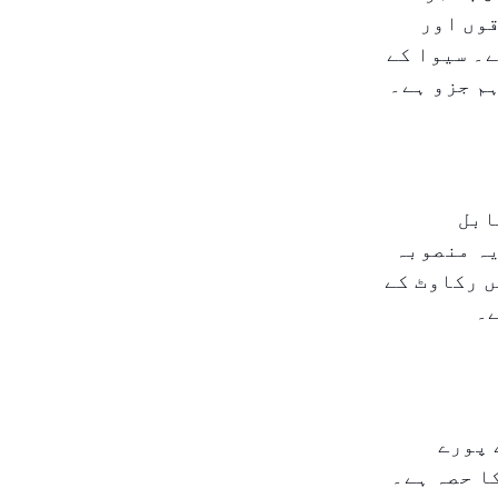
قوں اور
۔ سیوا کے
م جزو ہے۔
ابل
یہ منصوبہ
ں رکاوٹ کے
ے۔
 پورے
ا حصہ ہے۔