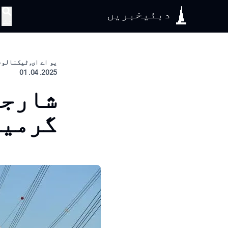
دبئیخبریں
تلاش
یو اے ای, ٹیکنالوج
2025. 04. 01
شارجہ
گرمیو