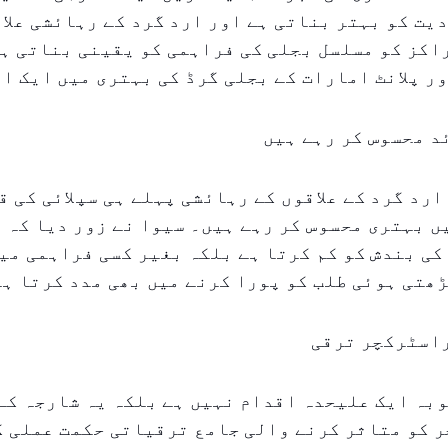
یت کو بہتر بناتی ہے اور ارد گرد کے رہائشی علا
کز کو مسلسل بجلی کی فراہمی کو یقینی بناتی ہے
ر پلانٹ امارات کے بجلی گرڈ کی بہتری میں ایک اہ
د محسوس کر رہے ہیں
ارد گرد کے علاقوں کے رہائشی پہلے ہی سپلائی کی ق
 بہتری محسوس کر رہے ہیں۔ سیوا نے زور دیا کہ 
کی بندش کو کم کرتا ہے بلکہ بغیر کسی فراہمی می
ھتی ہوئی طلب کو پورا کرنے میں بھی مدد کرتا ہ
اسٹرکچر ترقی
بہ ایک علیحدہ اقدام نہیں ہے بلکہ یہ شارجہ کے
 کو متاثر کرنے والی جامع ترقیاتی حکمت عملی ک