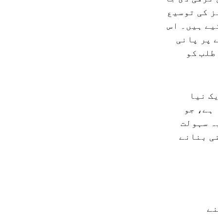
ز کی توسیع
 قائم کیے ہیں۔ اس
مانے پر پانی
طلب کو
ک نیا
 ہے، جو
 یہ سہولت
ی بنانے
نے