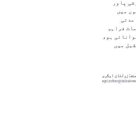
شی پاور
وں میں
مدتی
مات فراہم
توانائی ہو،
قبل میں
نف: زولتان ایگری
egri.zoltan@dubaine