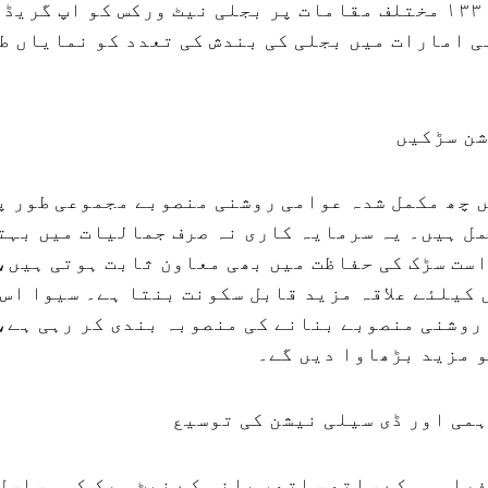
سیوا اس وقت ۱۳۳ مختلف مقامات پر بجلی نیٹ ورکس کو اپ گر
ی امارات میں بجلی کی بندش کی تعدد کو نمایاں طو
شن سڑکیں
ل ہیں۔ یہ سرمایہ کاری نہ صرف جمالیات میں بہتر
ست سڑک کی حفاظت میں بھی معاون ثابت ہوتی ہیں، 
کیلئے علاقہ مزید قابل سکونت بنتا ہے۔ سیوا اس 
روشنی منصوبے بنانے کی منصوبہ بندی کر رہی ہے،
 مزید بڑھاوا دیں گے۔
می اور ڈی سیلی نیشن کی توسیع
راہمی کے ساتھ ساتھ، پانی کے نیٹ ورک کو مسلسل 