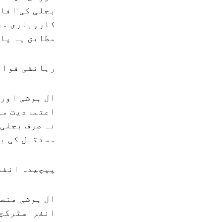
بجلی کی افاد
کاروباری مرا
مطابق یہ پاو
رہائشی فوائ
ال ہوشی اور 
اعتمادیت میں
نہ صرف بجلی 
مستقبل کی بڑ
پیچیدہ انفر
ال ہوشی منصو
انفراسٹرکچر