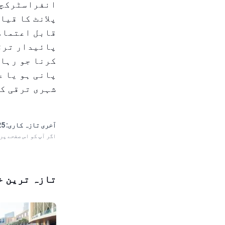
انفراسٹرکچر 
پلانٹ کا قیا
قابل اعتماد 
پائیدار ترقی
کرنا جو رہائ
پانی ہو یا 
شہری ترقی کو
آخری تازہ کاری:
 19:48
اگر آپ کو اس صفحے پر
تازہ ترین خ