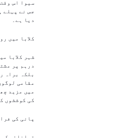
جس نے پہلے ہ
دیا ہے۔
کلابا میں رو
درہم پر مشتم
بلکہ براہ را
مقامی لوگوں 
میں مزید چھ 
کی کوششوں کو
پانی کی فراہ
توانائی کی ف