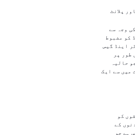
ور پلانٹ
ی وجہ سے
 کو مضبوط
ر اینڈ گیس
 طور پر
ے، جو حالیہ
میں سے ایک
وں کو
نوں کے
یس ہے جو