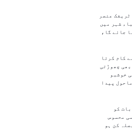
ٹریفک عنصر
اء شہر میں
ا جائے گا،
ے کام کرتا
بھی چھوڑتی
ی خوشبو
ماحول پیدا
بات کو
سی محسوس
صلہ کن ہو