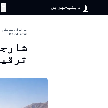
دبئیخبریں
تلاش
یو اے ای, سفر, طرزِ
2026. 04. 07
شارجہ
ترقیا