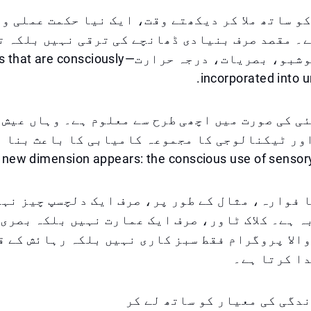
و ساتھ ملا کر دیکھتے وقت، ایک نیا حکمت عملی وا
۔ مقصد صرف بنیادی ڈھانچے کی ترقی نہیں بلکہ ت
تخلیق ہے۔ خوشبو، بصریات، درجہ حرارت—onsciously
incorporated into u
ی کی صورت میں اچھی طرح سے معلوم ہے۔ وہاں عیش 
ور ٹیکنالوجی کا مجموعہ کامیابی کا باعث بنا ہ
 new dimension appears: the conscious use of sensory
ا فوارہ، مثال کے طور پر، صرف ایک دلچسپ چیز نہ
 ہے۔ کلاک ٹاور، صرف ایک عمارت نہیں بلکہ بصری
الا پروگرام فقط سبز کاری نہیں بلکہ رہائش کے ق
ا کرتا ہے۔
دگی کی معیار کو ساتھ لے کر