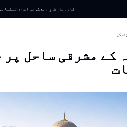
کاروبار
طرزِ زندگی
یو اے ای
ٹیکنالو
 زندگی
 کے مشرقی ساحل پر 
ت