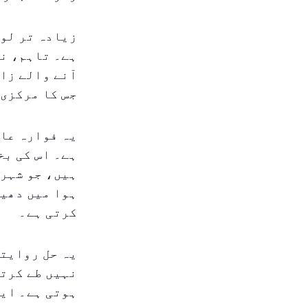
زیادہ تر لوگ
ہے۔ تاہم، نی
آنے والے زائ
جس کا مرکزی 
یہ فوارہ عام
ہے۔ اس کی بخ
ہیں، جو شہر 
ہوا میں دھیر
کرتی ہے۔
یہ حل روایتی
نہيں طے کرتا
ہوتی ہے۔ ایس