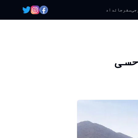
جی
سفر
جائداد
حسی