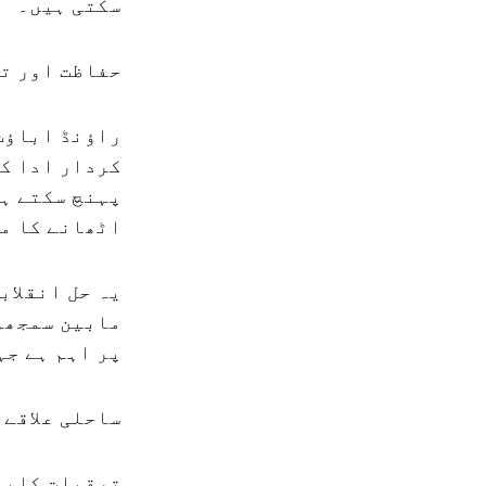
سکتی ہیں۔
حفاظت اور ت
راؤنڈ اباؤٹ 
کردار ادا کر
پہنچ سکتے ہی
اٹھانے کا م
یہ حل انقلاب
مابین سمجھوت
پر اہم ہے جہ
ساحلی علاقے 
ترقیات کلباء