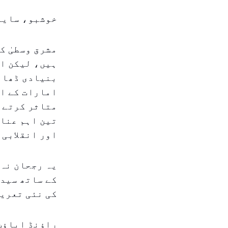
خوشبو، سایہ،
مشرق وسطیٰ ک
ہیں، لیکن اب
بنیادی ڈھان
امارات کے ای
متاثر کرتے ہ
تین اہم عناص
اور انقلابی 
یہ رجحان نہ 
کے ساتھ سیدھ
کی نئی تعریف
راؤنڈ اباؤٹ