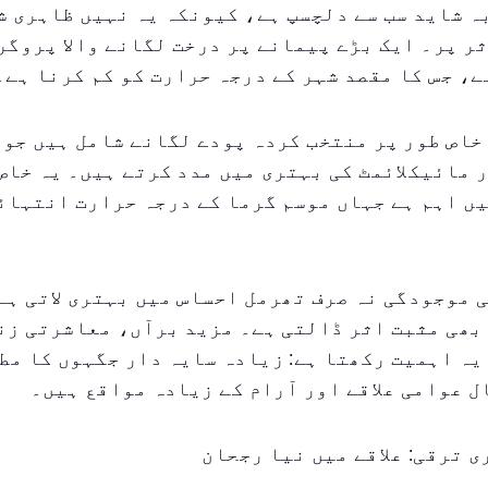
 شاید سب سے دلچسپ ہے، کیونکہ یہ نہيں ظاہری ش
ر پر۔ ایک بڑے پیمانے پر درخت لگانے والا پروگر
ے، جس کا مقصد شہر کے درجہ حرارت کو کم کرنا ہے۔
خاص طور پر منتخب کردہ پودے لگانے شامل ہیں جو 
 مائیکلائمٹ کی بہتری میں مدد کرتے ہیں۔ یہ خاص
یں اہم ہے جہاں موسم گرما کے درجہ حرارت انتہائ
ی موجودگی نہ صرف تھرمل احساس میں بہتری لاتی ہے
بھی مثبت اثر ڈالتی ہے۔ مزید برآں، معاشرتی زن
یہ اہمیت رکھتا ہے: زیادہ سایہ دار جگہوں کا مط
 عوامی علاقے اور آرام کے زیادہ مواقع ہیں۔
 ترقی: علاقے میں نیا رجحان