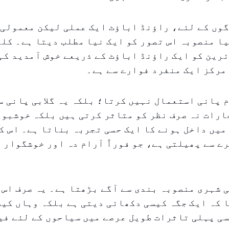
وں کے لئے، راؤنڈ اباؤٹ ایک عملی لیکن معمولی 
ا منصوبہ اس تصور کو ایک نیا مطلب دیتا ہے۔ کلب
رین کو ایک راؤنڈ اباؤٹ کے ذریعے خوش آمدید کہ
مرکز ایک منفرد فوارے سے ہے۔
 پانی استعمال نہيں کرتا؛ بلکہ یہ گلابی پانی س
ارات نہ صرف نظر کو متاثر کرتی ہیں بلکہ خوشبو 
میں داخل ہونے کا ایک حسی تجربہ بناتا ہے۔ اس ک
ے سے پھیلتی ہے، جو فوراً آرام دہ اور خوشگوار 
 شہری منصوبہ بندی سے آگے بڑھتا ہے۔ یہ صرف اس 
 کہ ایک جگہ کیسی دکھائی دیتی ہے بلکہ وہاں کی
ی پہلی تاثرات طویل عرصے میں سیاحوں کے لئے فی