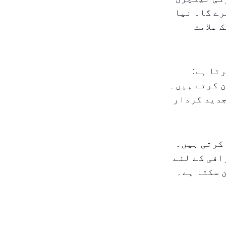
رے گا۔ نیا
 علامت
تا ہے:
 کرتے ہیں۔
جدید کردار
کرتی ہیں۔
افی کے لئے
 سکتا ہے۔