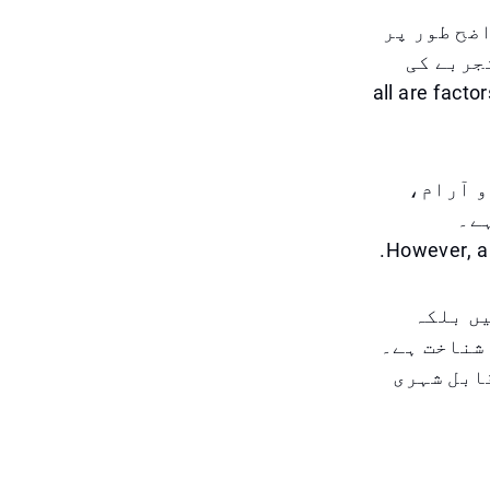
ضح طور پر
جربے کی
all are factors that are c
و آرام،
ے۔
However, a
یں بلکہ
 شناخت ہے۔
ابل شہری