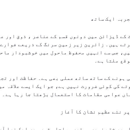
جربہ ایک ساتھ
کے ڈیزائن میں دونوں قسم کے عناصر ، ذوق اور ع
تے ہیں۔ زائرین زیر زمین سرنگ کے ذریعے فوارے 
ں، جس سے انہیں محفوظ ماحول میں خوشبودار ماحو
وقع ملتا ہے۔
ی ہونے کے ساتھ ساتھ عملی بھی ہے۔ حفاظت اور تجر
ے کی کوئی ضرورت نہیں ہے، جو ایک ایسے علاقہ می
اں عوامی مقامات کا استعمال بڑھتا جا رہا ہے۔
پر نئے عظیم نشان کا آغاز
 پر ختم نہیں ہوتیں۔ ساحلی شہر میں ایک نیا آر