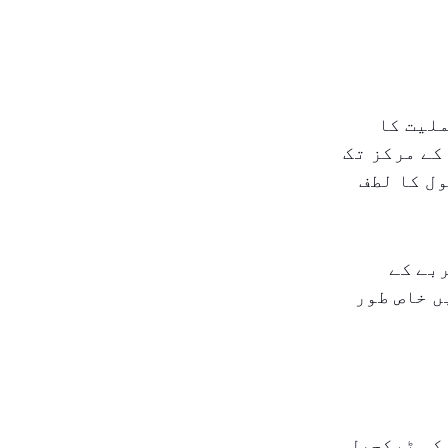
ملیت کا
کے مرکز تک
ل کا لطف
بے کے
ں خاص طور
کی ٹیکچرل