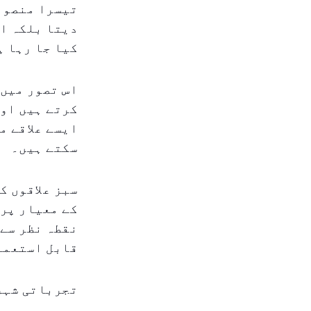
تیسرا منصوبہ
دیتا بلکہ اث
کیا جا رہا ہ
اس تصور میں 
کرتے ہیں اور
ایسے علاقے م
سکتے ہیں۔
سبز علاقوں ک
کے معیار پر 
نقطہ نظر سے 
قابل استعمال
تجرباتی شہری