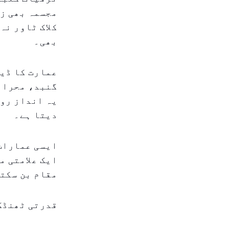
مجسمہ بھی زی
کلاک ٹاور نہ
بھی۔
عمارت کا ڈیز
گنبد، محرابی
یہ انداز روا
دیتا ہے۔
ایسی عمارات 
ایک علامتی م
مقام بن سکتا
قدرتی ٹھنڈک