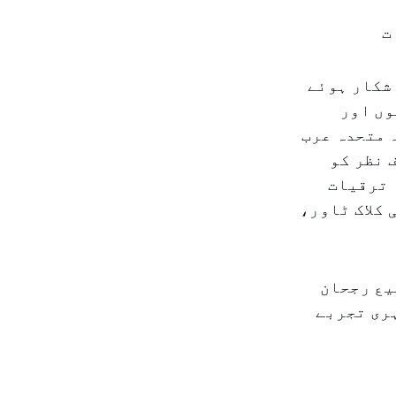
ت
 شکار ہوئے
وں اور
 متحدہ عرب
 نظر کو
 ترقیات
 کلاک ٹاور،
یع رجحان
ہری تجربے