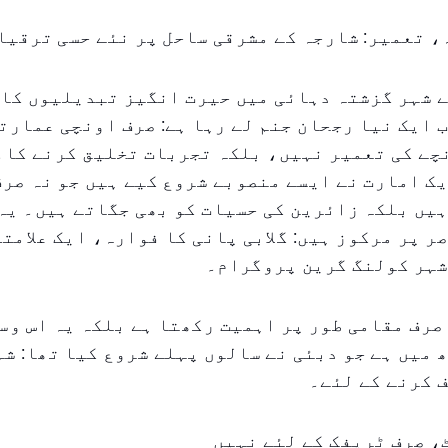
 تعمیر: شارجہ کے مشرقی ساحل پر نئے حسی ترقیا
ے شہر گزشتہ دہائی میں حیرت انگیز تبدیلیوں کا
 ایک نیا رجحان جنم لے رہا ہے: صرف اونچی عمارت
چے کی تعمیر نہيں، بلکہ تجربات تخلیق کرنے کا۔
ک امارت نے ایسے منصوبے شروع کیے ہیں جو نہ صرف
یں بلکہ زائرین کی حسیات کو بھی جگاتے ہیں۔ یہ
ر پر مرکوز ہیں: گلابی پانی کا فوارہ، ایک علامتی
شہر کولنگ گرین پروگرام۔
صرف مقامی طور پر اہمیت رکھتا ہے بلکہ یہ اس وس
 میں ہے جو دبئی نے سالوں پہلے شروع کیا تھا: ش
 کرنے کے لئے۔
، صرف ٹریفک کے لئے نہيں