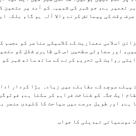
ر تعمیر ہے، جو شہر کی شبیہہ کو آمد پر متعین ک
 صرف وقت کی پیمائش کرنے والا آلہ ہو گا، بلکہ ایک
ائن اسلامی معماریت کے کلاسیکی عناصر کو مجسم کر
ں، اور سجاوٹی سطحیں اس کی ظاہری شکل کو متعین
یتی روایت کی تحریم کرنے کے ساتھ ساتھ شہر کو 
پہلے سوچے کے مقابلے میں زیادہ بڑا کردار ادا 
قام ایک جگہ کو شناخت فراہم کر سکتا ہے، فوٹوگر
 ہے، اور طویل عرصے میں سیاحت کا کلیدی عنصر بن
: موسمیاتی تبدیلی کا جواب