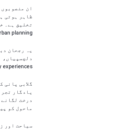
ان منصوبوں ک
ظاہر ہوتی ہے
rban planning.
یہ رجحان دبئ
دلچسپیاں، ا
 experiences.
گلابی پانی ک
یادگار تجربہ
درخت لگانے و
ماحول کو پید
سیاحت اور زن