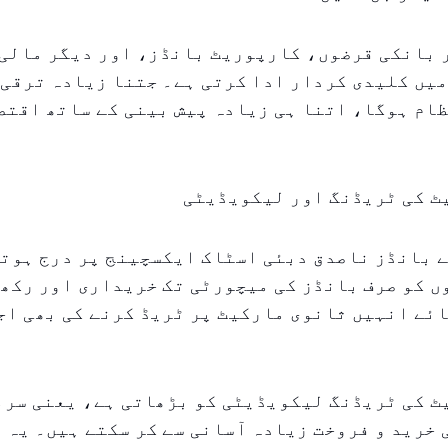
بانکی قرضوں، کارپوریٹ بانڈز، اور دیگر مالی آ
یں کلیدی کردار ادا کرتی ہے۔ جتنا زیادہ ترقی 
ام ہوگا، اتنا ہی زیادہ پیش بینی کے ساتھ اقتص
ٹ کی ٹریڈنگ اور لیکویڈیٹی
 بانڈز ناصدق دبئی اسٹاک ایکسچینج پر درج ہوتے
 کو صرف بانڈز کی میچورٹی تک خریداری اور رکھن
ئے انہیں ثانوی مارکیٹ پر ٹریڈ کرنے کی بھی اج
ٹ کی ٹریڈنگ لیکویڈیٹی کو بڑھاتی ہے، یعنی سرم
خرید و فروخت زیادہ آسانی سے کر سکتے ہیں۔ یہ 