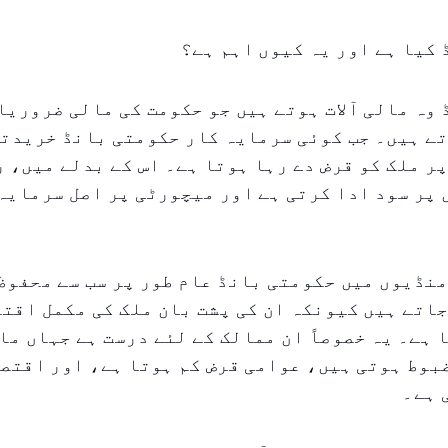
کیا ہے اور یہ کیوں اہم ہے؟
وہ مالی آلات ہوتے ہیں جو حکومت کی مالی ضروریا
ے ہیں۔ جب کوئی سرمایہ کار حکومتی بانڈ خریدتا
ر ملک کو قرض دے رہا ہوتا ہے۔ اس کے بدلے میں، 
پر سود ادا کرتی ہے اور میچورٹی پر اصل سرمایہ
نڈیوں میں حکومتی بانڈ عام طور پر سب سے محفوظ
اتے ہیں کیونکہ ان کی پشت بان ملک کی مکمل اقت
 ہے۔ یہ خصوصاً ان ممالک کے لئے درست ہے جہاں ما
بوط ہوتی ہیں، عوامی قرض کم ہوتا ہے، اور اقتص
 ہے۔