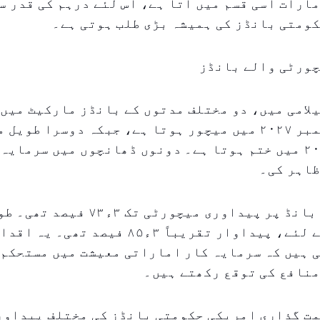
ارات اسی قسم میں آتا ہے، اس لئے درہم کی قدر س
ومتی بانڈز کی ہمیشہ بڑی طلب ہوتی ہے۔
چورٹی والے بانڈز
لامی میں، دو مختلف مدتوں کے بانڈز مارکیٹ میں 
گئے۔ ایک ستمبر ۲۰۲۷ میں میچور ہوتا ہے، جبکہ دوسرا طوی
جو جنوری ۲۰۳۱ میں ختم ہوتا ہے۔ دونوں ڈھانچوں میں سرما
ظاہر کی۔
کم مدت والے بانڈ پر پیداوری میچورٹی تک ۳ء
والے بانڈ کے لئے، پیداوار تقریباً ۳ء۸۵ فیصد
ی ہیں کہ سرمایہ کار اماراتی معیشت میں مستحکم
منافع کی توقع رکھتے ہیں۔
مت گذاری امریکی حکومتی بانڈز کی مختلف پیداور