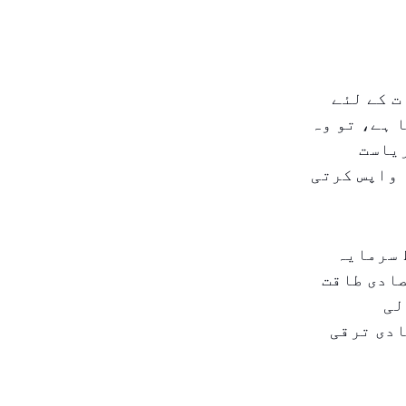
ت کے لئے
 ہے، تو وہ
ریاست
 واپس کرتی
 سرمایہ
صادی طاقت
لی
ادی ترقی