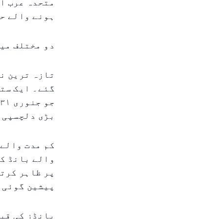
متحدہ عرب ام
ہونے والے حک
دو مختلف می
تازہ ترین نی
بڑی دلچسپی 
پر ظاہر کرت
پیشین گوئی 
بانڈز کی قی