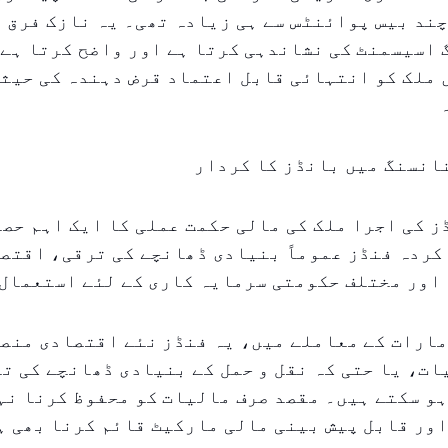
ند بیس پوائنٹس سے ہی زیادہ تھی۔ یہ نازک فرق 
اسیسمنٹ کی نشاندہی کرتا ہے اور واضح کرتا ہے 
ملک کو انتہائی قابل اعتماد قرض دہندہ کی حیثی
انسنگ میں بانڈز کا کردار
 کی اجرا ملک کی مالی حکمت عملی کا ایک اہم حصہ
کردہ فنڈز عموماً بنیادی ڈھانچے کی ترقی، اقتص
اور مختلف حکومتی سرمایہ کاری کے لئے استعمال 
مارات کے معاملے میں، یہ فنڈز نئے اقتصادی منص
ت، یا حتی کہ نقل و حمل کے بنیادی ڈھانچے کی ت
و سکتے ہیں۔ مقصد صرف مالیات کو محفوظ کرنا نہ
ور قابل پیش بینی مالی مارکیٹ قائم کرنا بھی ہ