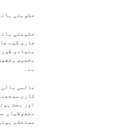
حکومتی بانڈ 
حکومتی بانڈ 
جاری کیے جات
بنیادی طور پ
مخصوص وقفوں 
ہے۔
عالمی مالی م
کاری سمجھے ج
اور بجٹ ہوتا
محفوظیاں مض
مستحکم ہوتی