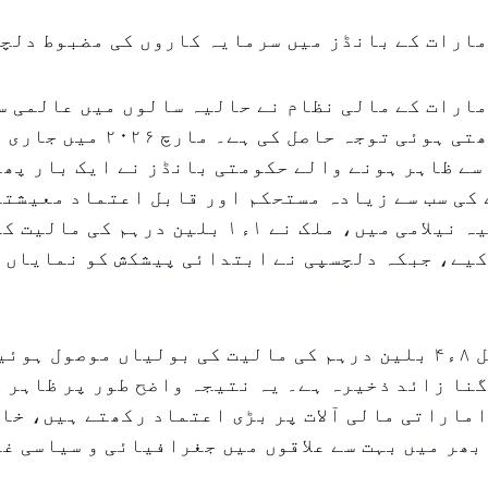
مارات کے بانڈز میں سرمایہ کاروں کی مضبوط دلچ
مارات کے مالی نظام نے حالیہ سالوں میں عالمی 
کاروں کی بڑھتی ہوئی توجہ حاصل کی ہے۔ 
سے ظاہر ہونے والے حکومتی بانڈز نے ایک بار پھر
 کی سب سے زیادہ مستحکم اور قابل اعتماد معیشتو
ایک ہے۔ حالیہ نیلامی میں، ملک نے ۱ء۱ بلین درہم 
یے، جبکہ دلچسپی نے ابتدائی پیشکش کو نمایاں ط
نیلامی میں کل ۸ء۴ بلین درہم کی مالیت کی بولیاں موصول ہو
قریباً ۴ء۴ گنا زائد ذخیرہ ہے۔ یہ نتیجہ واضح طور پر ظاہر
ماراتی مالی آلات پر بڑی اعتماد رکھتے ہیں، خاص
بھر میں بہت سے علاقوں میں جغرافیائی و سیاسی غ