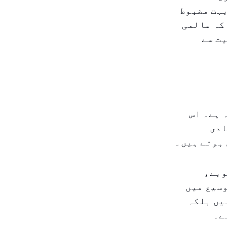
بہت مضبوط
کہ عالمی
ت سے
 ہے۔ اس
ادی
ہوتے ہیں۔
وبے،
وسیع میں
یں بلکہ
ے۔