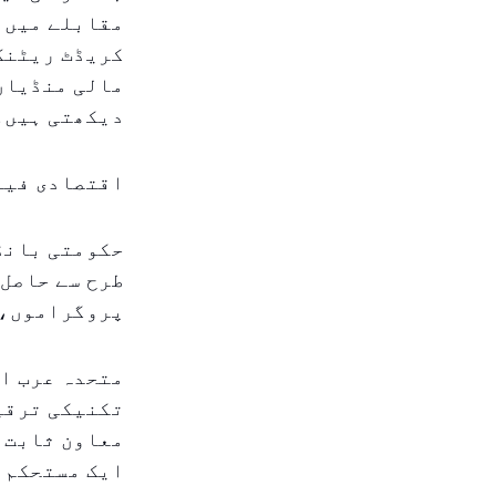
مقابلے میں چ
کریڈٹ ریٹنگ 
مالی منڈیاں 
دیکھتی ہیں۔
اقتصادی فین
حکومتی بانڈز
طرح سے حاصل 
پروگراموں، 
متحدہ عرب ا
تکنیکی ترقیا
معاون ثابت ہ
ایک مستحکم ا