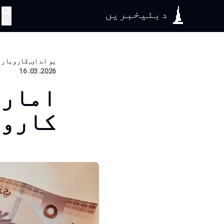
دبئیخبریں
تلاش
یو اے ای, کاروبار
2026. 03. 16
امارا
کاروں