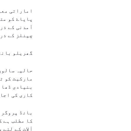
اماراتی معیش
پایاۓ کو متن
آمدنی کے ذرا
چینلز کے ذر
گھریلو بانڈ
حالیہ سالوں 
مارکیٹ کو تع
بنیادی ڈھان
کاری کی اجا
بانڈ پروگرام
کا مطلب ہے ک
آلات کے لئے 