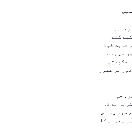
سپی
سرمایہ
مارچ ۲۰۲۶ میں جاری کیے گئے
 ثابت کیا
ں میں سے
کی مالیت کے حکومتی
ور پر عبور
ئیں، جو
 کرتا ہے کہ
 طور پر اس
یر یقینی کا