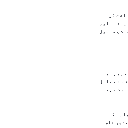
لات کی
یافتہ اور
ادی ماحول
 ہیں۔ یہ
ے کے قابل
ازت دیتا
ایہ کار
عنصر خاص