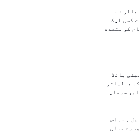
مالی نے
ت کسی ایک
م کو متعدد
بنی بانڈ
کم مالیاتی
اور سرمایہ
یل ہے۔ اس
وسرے مالی