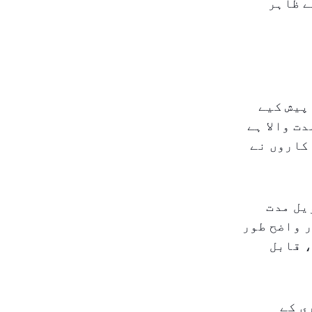
ے ظاہر
پیش کیے
ل مدت والا ہے
یہ کاروں نے
۷۳ فیصد تھی۔ طویل مدت
 تھی۔ یہ اقدار واضح طور
، قابل
ی کے