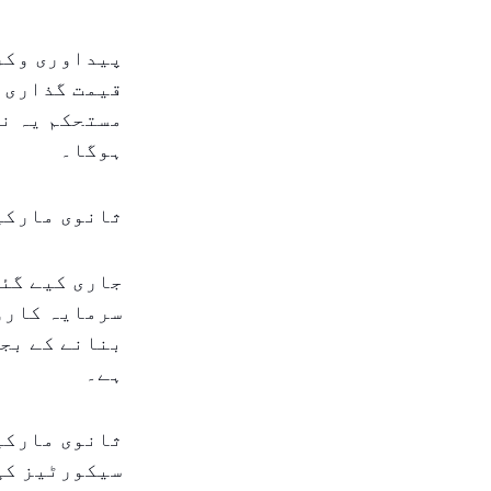
پیداوری وکر 
قیمت گذاری م
مستحکم یہ نظ
ہوگا۔
ثانوی مارکی
جاری کیے گئے
سرمایہ کاروں
بنانے کے بجا
ہے۔
ثانوی مارکی
سیکورٹیز کی 