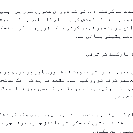
ت نے گزشتہ دہائی کے دوران شعوری طور پر اپنی 
وع بنانے کی کوشش کی ہے۔ اس کا مطلب ہے کہ معیش
ئع پر منحصر نہیں کرتی بلکہ ضروری مالی استحکا
یعے یقینی بناتی ہے۔
 مارکیٹ کی ترقی
میں، اماراتی حکومت نے شعوری طور پر درہم پر م
میر کرنا شروع کیا ہے۔ مقصد یہ ہے کہ ایک مستح
چہ قائم کیا جائے جو مقامی کرنسی میں فنانسنگ 
زت دے۔
 کا ایک اہم عنصر نام نہاد پیداوری وکر کی تشک
ہ مختلف مدتوں کے حکومتی بانڈز جاری کرنا جو د
معیار بن سکیں۔