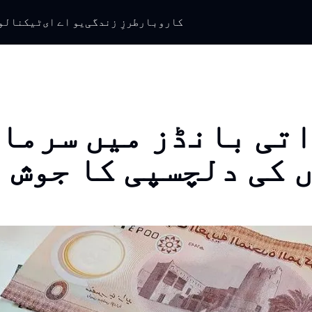
کاروبار
طرزِ زندگی
یو اے ای
ٹیکنالو
تی بانڈز میں سرما
 کی دلچسپی کا جوش