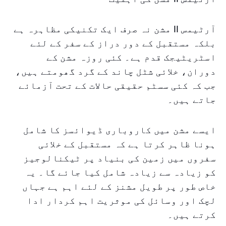
آرٹیمس II مشن نہ صرف ایک تکنیکی مظاہرہ ہے
بلکہ مستقبل کے دور دراز کے سفر کے لئے
اسٹریٹیجک قدم ہے۔ کئی روزہ مشن کے
دوران، خلائی شٹل چاند کے گرد گھومتے ہیں،
جب کہ کئی سسٹم حقیقی حالات کے تحت آزمائے
جاتے ہیں۔
ایسے مشن میں کاروباری ڈیوائسز کا شامل
ہونا ظاہر کرتا ہے کہ مستقبل کے خلائی
سفروں میں زمین کی بنیاد پر ٹیکنالوجیز
کو زیادہ سے زیادہ شامل کیا جائے گا۔ یہ
خاص طور پر طویل مشنز کے لئے اہم ہے جہاں
لچک اور وسائل کی موثریت اہم کردار ادا
کرتے ہیں۔