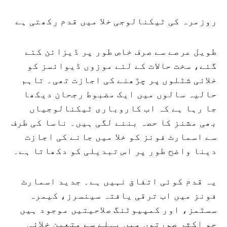
روزمرہ کی ٹیکنالوجی خلا میں قدم رکھتی ہے
طویل عرصے سے صرف خاص طور پر ڈیزائن کئے
گئے، سخت حالات کے لئے موزوں ڈیوائسز کو
خلائی شٹلوں پر چڑھنے کی اجازت تھی۔ تاہم
حالیہ سالوں میں ایک مضبوط رجحان دیکھا
جا رہا ہے کہ اب کاروباری ٹیکنالوجیاں
بھی مشنز کا حصہ بننے لگی ہیں۔ ناسا کی طرف
سے اسمارٹ فونز کو خلا میں جانے کی اجازت
دینا واضح طور پر اس تبدیلی کو دکھاتا ہے۔
یہ قدم کوئی اتفاق نہیں ہے۔ جدید اسمارٹ
فونز میں اب ترقی یافتہ سینسرز، کیمرہ
سسٹمز، اور کمپیوٹنگ صلاحیتیں موجود ہیں
جو اکثر صورتوں میں پہلے سے متعین خلائی