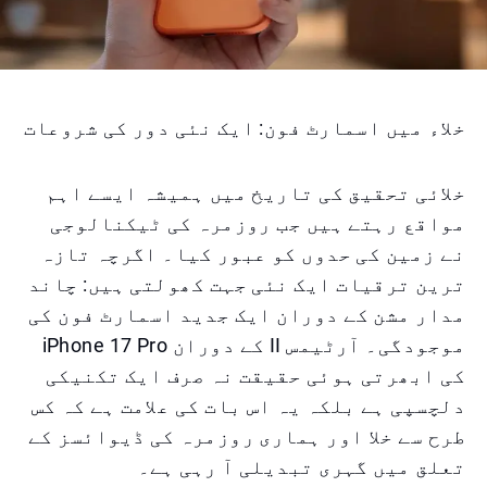
خلاء میں اسمارٹ فون: ایک نئی دور کی شروعات
خلائی تحقیق کی تاریخ میں ہمیشہ ایسے اہم
مواقع رہتے ہیں جب روزمرہ کی ٹیکنالوجی
نے زمین کی حدوں کو عبور کیا۔ اگرچہ تازہ
ترین ترقیات ایک نئی جہت کھولتی ہیں: چاند
مدار مشن کے دوران ایک جدید اسمارٹ فون کی
موجودگی۔ آرٹیمس II کے دوران iPhone 17 Pro
کی ابھرتی ہوئی حقیقت نہ صرف ایک تکنیکی
دلچسپی ہے بلکہ یہ اس بات کی علامت ہے کہ کس
طرح سے خلا اور ہماری روزمرہ کی ڈیوائسز کے
تعلق میں گہری تبدیلی آ رہی ہے۔