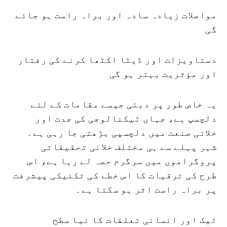
مواصلات زیادہ سادہ اور براہ راست ہو جائے
گی
دستاویزات اور ڈیٹا اکٹھا کرنے کی رفتار
اور مؤثریت بہتر ہو گی
یہ خاص طور پر دبئی جیسے مقامات کے لئے
دلچسپ ہے، جہاں ٹیکنالوجی کی جدت اور
خلائی صنعت میں دلچسپی بڑھتی جا رہی ہے۔
شہر پہلے سے ہی مختلف خلائی تحقیقاتی
پروگراموں میں سرگرم حصہ لے رہا ہے، اس
طرح کی ترقیات کا اس خطے کی تکنیکی پیشرفت
پر براہ راست اثر ہو سکتا ہے۔
ٹیک اور انسانی تعلقات کا نیا سطح