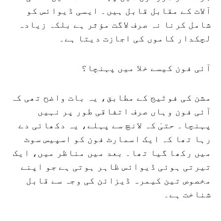
آلات کے مقابل قابل ہیں۔ ایسی ڈیوائس کو
شامل کرنا نہ صرف لاگت مؤثر ہے بلکہ زیادہ
لچکدار کاموں کی اجازت دیتا ہے۔
آئی فون کیسے خلا میں پہنچا؟
مشن کی فوٹیج کے مطابق، یہ بات واضح تھی کہ
آئی فون وہاں صرف اتفاقی طور پر نہیں
پہنچا۔ حتیٰ کہ لانچ سے پہلے، یہ دکھائی دے
رہا تھا کہ ایک اسمارٹ فون کو اسپیس سوٹ
میں رکھا گیا تھا۔ بعد میں مناظر میں، ایک
تیرتی ہوئی ڈیوائس ظاہر ہوتی ہے جو اپنے
مخصوص تین کیمرہ ڈیزائن کی وجہ سے قابل
شناخت ہے۔