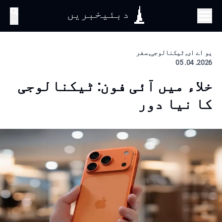
دبئیخبریں
تلاش
یو اے ای, ٹیکنالوجی, سفر
2026. 04. 05
خلاء میں آئی فون: ٹیکنالوجی
کا نیا دور