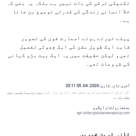
تکنیکی ترقی کی بات نہیں ہے بلکہ یہ بھی کہ
خلا انسانی زندگی کی قدرتی توسیع بن جاتا
ہے۔
پہلے تیرتے ہوئے اسمارٹ فون کی تصویر
شاید ایک طویل مشن کی ایک چھوٹی تفصیل
تھی، لیکن حقیقت میں یہ ایک بہت بڑی کہانی
کی شروعات تھی۔
آخری تازہ کاری:
2026. 04. 05 23:11
اگر آپ کو اس صفحے پر کوئی غلطی نظر آئے تو براہ کرم
ہمیں ای میل کے ذریعے
مطلع کریں
۔
مصنف: زولتان ایگری
egri.zoltan@dubainewsgroup.com
تازہ ترین خبریں