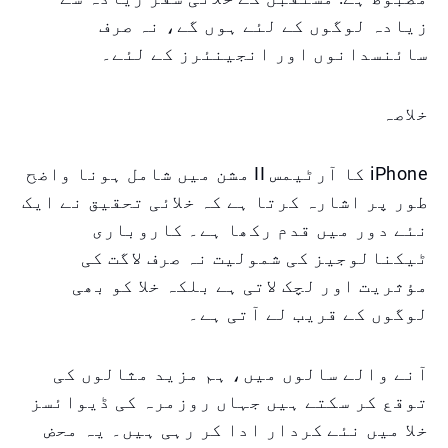
زیادہ لوگوں کے لئے ہوں گے، نہ صرف
سائنسدانوں اور انجینئرز کے لئے۔
خلاصہ
iPhone کا آرٹیمس II مشن میں شامل ہونا واضح
طور پر اشارہ کرتا ہے کہ خلائی تحقیق نے ایک
نئے دور میں قدم رکھا ہے۔ کاروباری
ٹیکنالوجیز کی شمولیت نہ صرف لاگت کی
مؤثریت اور لچک لاتی ہے بلکہ خلا کو بھی
لوگوں کے قریب لے آتی ہے۔
آنے والے سالوں میں، ہم مزید مثالوں کی
توقع کر سکتے ہیں جہاں روزمرہ کی ڈیوائسز
خلا میں نئے کردار ادا کر رہی ہیں۔ یہ محض