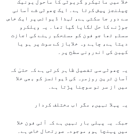
خلا میں مائیکرو گریوٹی کا ماحول یونیک
چیلنجز پیش کرتا ہے۔ ایک چھوٹی شے آسانی
سے دور جا سکتی ہے، لہذا ڈیوائس پر ایک خاص
جوڑنے کا حل لگایا گیا تھا۔ یہ ویلکرو
سسٹم تھا جو فون کو مستحکم رہنے کی اجازت
دیتا ہے، چاہے وہ خلاباز کے سوٹ پر ہو یا
کیبن کی اندرونی سطح پر۔
یہ چھوٹی سی تفصیل ظاہر کرتی ہے کہ حتیٰ کہ
آسان ترین روزمرہ کی ڈیوائسز کو بھی خلا
میں از سر نو سوچنا پڑتا ہے۔
یہ پہلا نہیں، مگر اب مختلف کردار
جبکہ یہ پہلی بار نہیں ہے کہ آئی فون خلا
میں پہنچا ہو، موجودہ صورتحال خاص ہے۔