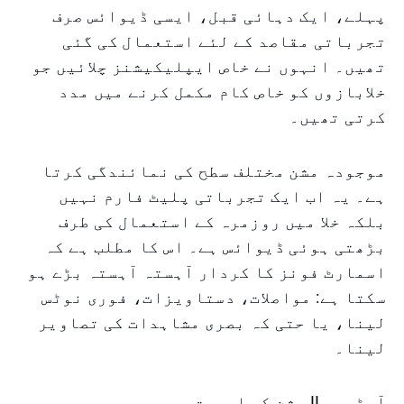
پہلے، ایک دہائی قبل، ایسی ڈیوائس صرف
تجرباتی مقاصد کے لئے استعمال کی گئی
تھیں۔ انہوں نے خاص ایپلیکیشنز چلائیں جو
خلابازوں کو خاص کام مکمل کرنے میں مدد
کرتی تھیں۔
موجودہ مشن مختلف سطح کی نمائندگی کرتا
ہے۔ یہ اب ایک تجرباتی پلیٹ فارم نہیں
بلکہ خلا میں روزمرہ کے استعمال کی طرف
بڑھتی ہوئی ڈیوائس ہے۔ اس کا مطلب ہے کہ
اسمارٹ فونز کا کردار آہستہ آہستہ بڑے ہو
سکتا ہے: مواصلات، دستاویزات، فوری نوٹس
لینا، یا حتی کہ بصری مشاہدات کی تصاویر
لینا۔
آرٹیمس II مشن کی اہمیت