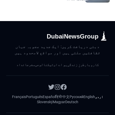
DubaiNewsGroup
دبئی دریافت کریں: ایک جدید عجوبہ جہاں
ثقافتیں ملتی ہیں اور مواقع لامحدود ہیں
کاروبار
طرزِ زندگی
یو اے ای
ٹیکنالوجی
سفر
جائداد
اردو
English
Русский
中文
हिंदी
Español
Português
Français
Slovenský
Magyar
Deutsch