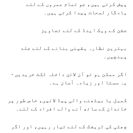
پیش کرتی ہیں، جو تمام عمروں کے لئے
یادگار لمحات پیدا کرتی ہیں۔
جشن کے ویک اینڈ کے لئے تجاویز
بہترین نظارہ یقینی بنانے کے لئے جلد
پہنچیں۔
اگر ممکن ہو تو آن لائن داخلہ ٹکٹ خریدیں -
یہ سستا اور زیادہ آسان ہے۔
کمبل یا بیٹھنے والی پیڈ لائیں، خاص طور پر
خاندان کے ساتھ آنے والے افراد کے لئے۔
چھٹی کی ٹریفک کے لئے تیار رہیں، اور اگر