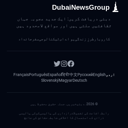
DubaiNewsGroup
دبئی دریافت کریں: ایک جدید عجوبہ جہاں
ثقافتیں ملتی ہیں اور مواقع لامحدود ہیں
کاروبار
طرزِ زندگی
یو اے ای
ٹیکنالوجی
سفر
جائداد
اردو
English
Русский
中文
हिंदी
Español
Português
Français
Slovenský
Magyar
Deutsch
©
2026
.دبئیخبریں. جملہ حقوق محفوظ ہیں
رابطہ
اشاعت کی تفصیلات
رازداری کی پالیسی
کوکی پالیسی
ذرائع کے استعمال کا اخلاقی ضابطہ
حقائق کی جانچ