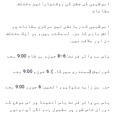
ابوظہبی کی جشن کی روشنیاں: تین مختلف
مقامات
ابوظہبی کے رہائشی تین مرکزی مقامات پر
آتش بازی کا مزہ لے سکتے ہیں، ہر ایک مختلف
دن اور علاقے میں۔
یاس بے واٹر فرنٹ: 6–8 جون، ہر شام 9:00 بجے
کورنيش (سمندری سیرگاہ): 6 جون، 9:00 بجے
حزہ بن زاید سٹیڈیم، العين: 6 جون، 9:00 بجے
یاس بی واٹر فرنٹ یاس آئلینڈ پر اس موقع کے
دوران خاص طور پر مقبول ہے، اگر آپ دونوں