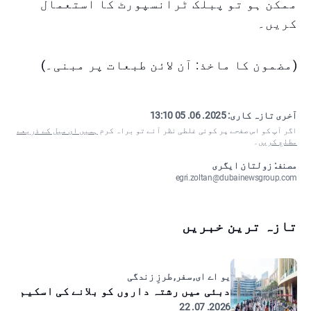
ممکن ہو تو پبلک ٹرانسپورٹ کا استعمال
کریں۔
(مضمون کا ماخذ: آن لائن طبعات پر مبنی۔)
آخری تازہ کاری:
2025. 06. 05 13:10
اگر آپ کو اس صفحے پر کوئی غلطی نظر آئے تو براہ کرم
ہمیں ای میل کے ذریعے
مطلع کریں
۔
مصنف: زولتان ایگری
egri.zoltan@dubainewsgroup.com
تازہ ترین خبریں
یو اے ای, سفر, طرزِ زندگی
دبئی میں رشتہ داروں کو بلانے کی اسکیم
2026. 07. 22