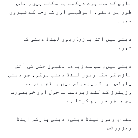
بازی کے مظاہرے دیکھے جا سکتے ہیں، خاص
طور پر دبئی، ابوظہبی اور شارجہ کے شہروں
میں۔
دبئی میں آتش بازی: ریور لینڈ دبئی کا
تجربہ
دبئی میں، سب سے زیادہ مقبول جشن کی آتش
بازی کی جگہ ریور لینڈ دبئی ہوگی، جو دبئی
پارکس اینڈ ریزورٹس میں واقع ہے، جو
وزیٹرز کے لئے زبردست ماحول اور خوبصورت
پس منظر فراہم کرتا ہے۔
مقام: ریور لینڈ دبئی، دبئی پارکس اینڈ
ریزورٹس