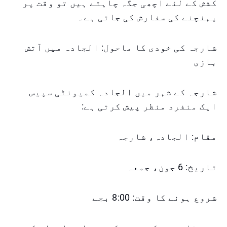
کشش کے لئے اچھی جگہ چاہتے ہیں تو وقت پر
پہنچنے کی سفارش کی جاتی ہے۔
شارجہ کی خودی کا ماحول: الجادہ میں آتش
بازی
شارجہ کے شہر میں الجادہ کمیونٹی سپیس
ایک منفرد منظر پیش کرتی ہے:
مقام: الجادہ، شارجہ
تاریخ: 6 جون، جمعہ
شروع ہونے کا وقت: 8:00 بجے