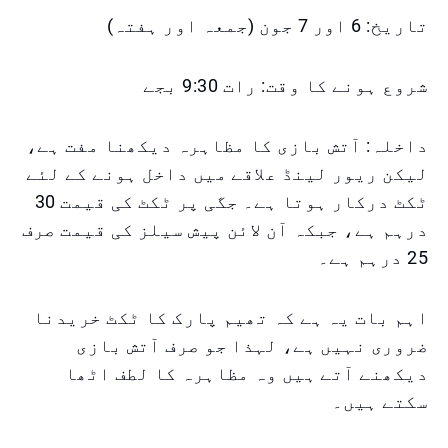
تاریخ: 6 اور 7 جون (جمعہ اور ہفتہ)
شروع ہونے کا وقت: رات 9:30 بجے
داخلہ: آتش بازی کا مظاہرہ دیکھنا مفت ہے،
لیکن ریور لینڈ علاقے میں داخل ہونے کے لئے
ٹکٹ درکار ہوتا ہے۔ جگی پر ٹکٹ کی قیمت 30
درہم ہے، جبکہ آن لائن پیش سیلز کی قیمت صرف
25 درہم ہے۔
اہم بات یہ ہے کہ تھیم پارک کا ٹکٹ خریدنا
ضروری نہیں ہے، لہذا جو صرف آتش بازی
دیکھنے آتے ہیں وہ مظاہرہ کا لطف اٹھا
سکتے ہیں۔