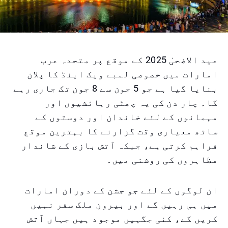
عید الاضحیٰ 2025 کے موقع پر متحدہ عرب
امارات میں خصوصی لمبے ویک اینڈ کا پلان
بنایا گیا ہے جو 5 جون سے 8 جون تک جاری رہے
گا۔ چار دن کی یہ چھٹی رہائشیوں اور
مہمانوں کے لئے خاندان اور دوستوں کے
ساتھ معیاری وقت گزارنے کا بہترین موقع
فراہم کرتی ہے، جبکہ آتش بازی کے شاندار
مظاہروں کی روشنی میں۔
ان لوگوں کے لئے جو جشن کے دوران امارات
میں ہی رہیں گے اور بیرون ملک سفر نہیں
کریں گے، کئی جگہیں موجود ہیں جہاں آتش