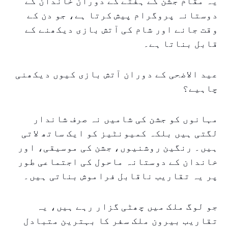
یہ مقام جشن کے ہفتے کے دوران خاندان کے
دوستانہ پروگرام پیش کرتا ہے، جو دن کے
وقت جانے اور شام کی آتش بازی دیکھنے کے
قابل بناتا ہے۔
عید الاضحی کے دوران آتش بازی کیوں دیکھنی
چاہیے؟
مہانوں کو جشن کی شامیں نہ صرف شاندار
لگتی ہیں بلکہ کمیونٹیز کو ایک ساتھ لاتی
ہیں۔ رنگین روشنیوں، جشن کی موسیقی، اور
خاندان کے دوستانہ ماحول کی اجتماعی طور
پر یہ تقاریب ناقابل فراموش بناتی ہیں۔
جو لوگ ملک میں چھٹی گزار رہے ہیں، یہ
تقاریب بیرون ملک سفر کا بہترین متبادل