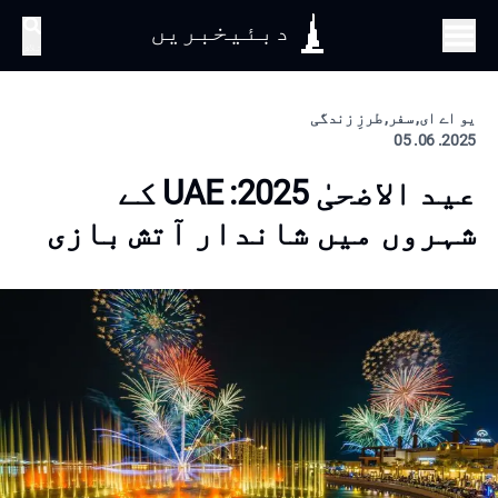
دبئیخبریں
تلاش
یو اے ای, سفر, طرزِ زندگی
2025. 06. 05
عید الاضحیٰ 2025: UAE کے
شہروں میں شاندار آتش بازی