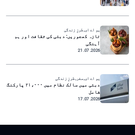
یو اے ای, طرزِ زندگی
تازہ کھجوریں: دبئی کی ثقافت اور ہم
آہنگی
2026. 07. 21
یو اے ای, سفر, طرزِ زندگی
دبئی میں سالک نظام میں ۲۱،۰۰۰ پارکنگ
شامل
2026. 07. 17