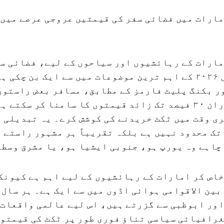
ارات میں فضائی سفر کی قیمتیں عروجی عرصے میں 
ارات کے رہائشیوں اور سیاحوں کے لیے، فضائی سف
ہوئی قیمتیں ۲۰۲۶ کے اہم ترین موضوعات میں سے ایک بن چک
ر بکنگ پلیٹ فارمز کے مطابق، مسافر بعض راستوں
اوقات کے دوران ۳۰ فیصد تک زائد قیمتوں کا سامنا کر سکت
ی وقت میں ٹکٹ خریدنے کی کوشش کرے۔ یہ تبدیلی 
 تک محدود نہیں ہے بلکہ تقریباً ہر مشہور راستے 
چاہے وہ یورپ ہو، جنوبی ایشیا ہو، یا مشرق وسطی
اص کر امارات کے رہائشیوں کے لیے اہم ہے کیونک
بین الاقوامی ہوائی اڈوں میں سے ایک ہے۔ ہر سال 
ور ابوظبی سے گزرتے ہیں، اس لیے عالمی واقعات،
رافیائی سیاسی تناؤ فوری طور پر ٹکٹ کی قیمتوں