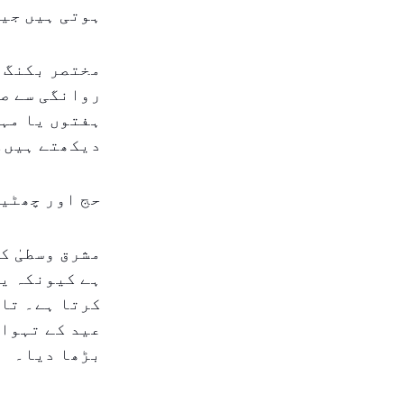
ہوتی ہیں جی
مختصر بکنگ ک
روانگی سے صر
ہفتوں یا مہی
دیکھتے ہیں۔
حج اور چھٹیو
مشرق وسطیٰ ک
ہے کیونکہ یہ
کرتا ہے۔ تاہ
عید کے تہوار
بڑھا دیا۔