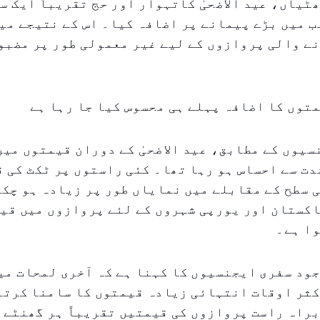
ٹیاں، عید الاضحیٰ کاتہوار اور حج تقریباً ایک س
ب میں بڑے پیمانے پر اضافہ کیا۔ اس کے نتیجے میں
ے والی پروازوں کے لیے غیر معمولی طور پر مضبو
توں کا اضافہ پہلے ہی محسوس کیا جا رہا ہے
یوں کے مطابق، عید الاضحیٰ کے دوران قیمتوں میں
دت سے احساس ہو رہا تھا۔ کئی راستوں پر ٹکٹ کی 
 سطح کے مقابلے میں نمایاں طور پر زیادہ ہو چکی
اکستان اور یورپی شہروں کے لئے پروازوں میں قی
وا ہے۔
ود سفری ایجنسیوں کا کہنا ہے کہ آخری لمحات می
کثر اوقات انتہائی زیادہ قیمتوں کا سامنا کرتے
راہ راست پروازوں کی قیمتیں تقریباً ہر گھنٹے 