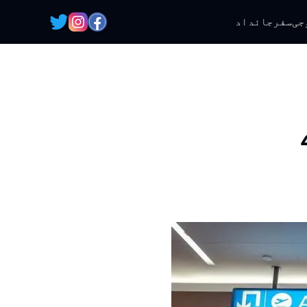
جی
سفر
جائداد