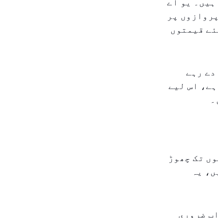
ہیں۔ یو اے
پروازوں پر
ئے قیمتوں
دے رہے
ہے، اس لیے
۔
وں تک چھوڑ
ر مختصر چھٹیوں سے پہلے۔ تاہم، ۲۰۲۶ میں، یہ
اب ضروری