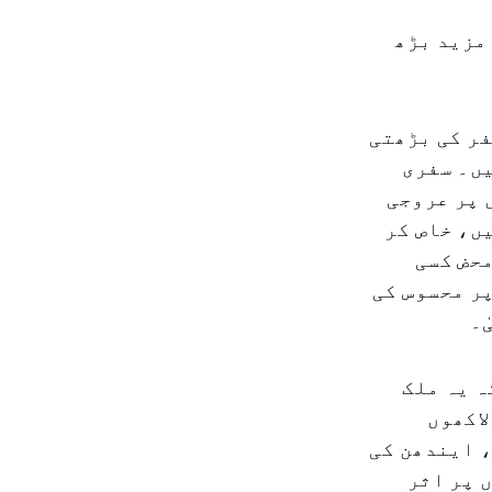
مزید بڑھ
ر کی بڑھتی
ی ہیں۔ سفری
 پر عروجی
ے ہیں، خاص کر
محض کسی
پر محسوس کی
ٰ۔
ہ یہ ملک
لاکھوں
 ایندھن کی
 پر اثر