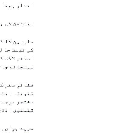
انداز ہوتا 
ایندھن کی بڑ
ماہرین کا کہ
کی قیمت حالی
اضافی لاگت ک
پہنچائے جات
فضائی سفر کی
کیونکہ ایئر 
مختصر عرصے م
قیمتیں ایڈجس
مزید براں، م