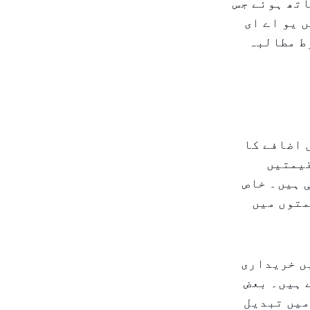
اتھ ہوئے جس
 یو اے ای
ط مطالبہ
 اضافے کا
قیمتیں
 ہیں۔ خاص
متوں میں
ں خریداری
 ہیں۔ بعض
میں تبدیل