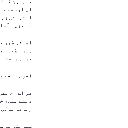
ماہرین کا کہ
ای اور سعودی
انتہائی زیاد
کو مزید آسان
اضافی طور پر
ہیں۔ طویل وق
براہ راست را
آخری لمحے پر
یو اے ای میں
زیادہ مالی ن
سیاحتی ماہری