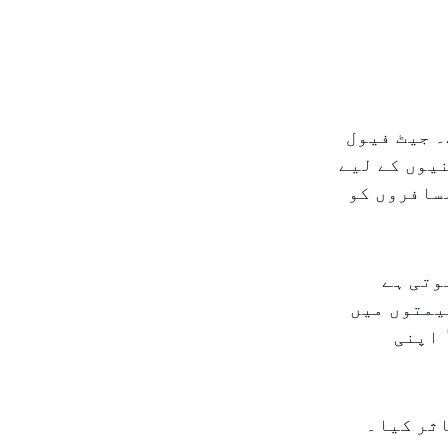
۔ جیٹ فیول
یوں کے لیے
مسافروں کو
وتی ہے
یمتوں میں
 اپنی
اثر کیا۔