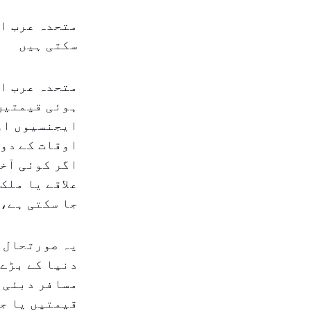
متحدہ عرب ام
سکتی ہیں
متحدہ عرب ام
ایجنسیوں او
اگر کوئی آخر
علاقے یا ملک
جا سکتی ہے، 
یہ صورتحال خ
دنیا کے بڑے 
مسافر دبئی ا
قیمتیں یا جغ