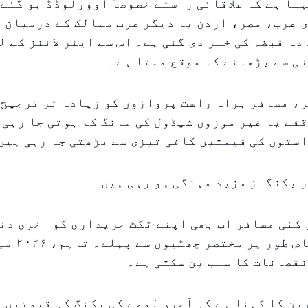
نا ہے کہ علاقائی راستے خصوصاً اوورلوڈڈ ہو گئے 
 عرب، مصر، اردن یا دیگر عرب ممالک کے درمیان 
ہ قبضہ کی خبر دی گئی ہے۔ اس سے ایئر لائنز کے ل
ی سے بڑھانے کا موقع ملتا ہے۔
، مسافر براہ راست پروازوں کو زیادہ تر ترجیح 
فے یا غیر موزوں شیڈول کی مانگ کم ہوتی جا رہی 
ستوں کی قیمتیں کافی تیزی سے بڑھتی جا رہی ہیں
 بکنگـز مزید مہنگی ہو رہی ہیں
 کئی مسافر اب بھی اپنے ٹکٹ خریداری کو آخری دن
دیتے ہیں، خاص طور پ
قصانات کا سبب بن سکتی ہے۔
ن کا کہنا ہے کہ آخری لمحے کی بکنگ کی قیمتیں 