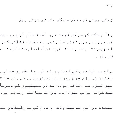
ہے۔
ھتی ہوئی قیمتیں سب کو متاثر کرتی ہیں
نا ہے کہ کرسن کی قیمت میں اضافے کی اہم وجہ ہے
ہ مہینوں میں تیزی سے بڑھی ہے جو کہ فضائی کمپن
ا سبب بنتا ہے۔ یہ اضافی اخراجات آہستہ آہستہ 
ے ہیں۔
 قیمت ایندھن کی قیمتوں کے لیے بالخصوص حساس ہ
لائنز کی بڑی خرچ میں سے ایک کرسن ہوتی ہے۔ جب ق
یں تیزی سے اضافہ ہوتا ہے تو کمپنیوں کو عموماً
ٹ کرنا ہوتی ہیں، خاص کر جب مطالبہ زیادہ ہو۔
تعدد عوامل نے بیک وقت اس سال کی مارکیٹ کو مت