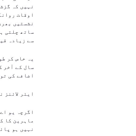
نہیں کہ گزشت
اوقات روانگی
نشستیں بھری 
ساتھ چلتی ہی
سے زیادہ قیم
یہ خاص کر طو
سال کے آخر ک
اضافے کی تو
ایئر لائنز ن
اگرچہ یو اے 
ماہرین کا کہ
نہیں ہو پائی