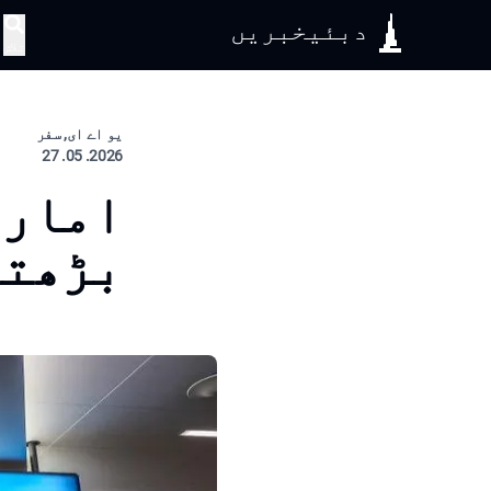
دبئیخبریں
تلاش
یو اے ای, سفر
2026. 05. 27
امارا
بڑھتے