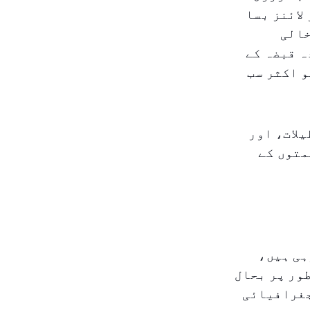
لائنز بسا
خالی
ہ قبضہ کے
و اکثر سب
لات، اور
متوں کے
ہی ہیں،
ور پر بحال
جغرافیائی