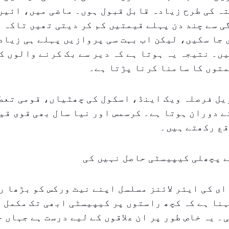
ہ کی طرح زیادہ قابل قبول ہوں۔ ماضی میں، ائیر 
 سے چند دن پہلے قیمتیں کم کر دیتی تھیں تاکہ 
جا سکیں، لیکن اب بہت سی پروازیں پہلے ہی زیاد
ں۔ نتیجہ یہ ہوتا ہے کہ دیر سے بک کرنے والوں ک
توں کا سامنا کرنا پڑتا ہے۔
یل فرصلہ ویک اینڈ، اسکول کی چھٹیاں، قومی تعطی
ے دوران ہوتا ہے۔ کرسمس اور نیا سال بھی قوی قی
قع رکھتے ہیں۔
ے پچھلی کیپیسٹی حاصل نہیں کی
ای کی ایئر لائنز مسلسل اپنے نیٹ ورکس کو بڑھا ر
نا ہے کہ کچھ راستوں پر کیپیسٹی ابھی تک مکمل ط
۔ یہ خاص طور پر ان علاقوں کے لیے درست ہے جہاں 