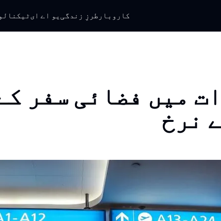
کاروبار
طرزِ زندگی
یو اے ای
ٹیکنالو
ت میں فضائی سفر کے
 نرخ