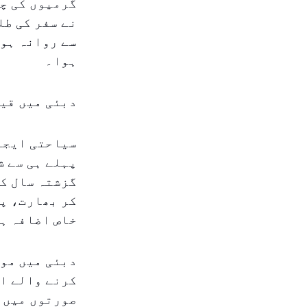
گرمیوں کی چھ
نے سفر کی طل
سے روانہ ہون
ہوا۔
دبئی میں قیم
سیاحتی ایجنس
پہلے ہی سے ش
گزشتہ سال کی
کر بھارت، پ
خاص اضافہ ہ
دبئی میں موج
کرنے والے ا
صورتوں میں ب