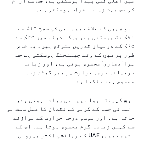
میں اعلی نمی پیدا ہوسکتی ہے، جس سے آرام
کی حس بہت زیادہ خراب ہوسکتی ہے۔
ابو ظہبی کے علاقے میں نمی کی سطح ۱۵٪ سے
۷۰٪ تک ہوسکتی ہے، جبکہ دبئی میں ۲۵٪ سے
۶۵٪ کے درمیان قدریں متوقع ہیں۔ یہ خاص
طور پر صبح کے وقت چیلنجنگ ہوسکتی ہے جب
ہوا 'بھاری' محسوس ہوتی ہے، اور زیادہ
درمیانہ درجہ حرارت پر بھی گھٹن زدہ
محسوس ہونے لگتا ہے۔
نوچ کیونکہ ہوا میں نمی زیادہ ہوتی ہے،
انسانی جسم کے گرمی کے نقصان کا عمل سست ہو
جاتا ہے، اور موسم درجہ حرارت کے موازنے
سے کہیں زیادہ گرم محسوس ہوتا ہے۔ اس کے
نتیجے میں، UAE کے رہائشی اکثر بیرونی