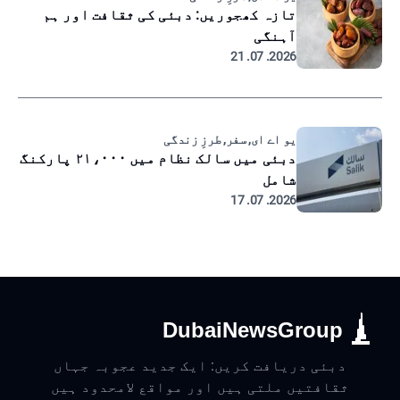
تازہ کھجوریں: دبئی کی ثقافت اور ہم
آہنگی
2026. 07. 21
یو اے ای, سفر, طرزِ زندگی
دبئی میں سالک نظام میں ۲۱،۰۰۰ پارکنگ
شامل
2026. 07. 17
DubaiNewsGroup
دبئی دریافت کریں: ایک جدید عجوبہ جہاں
ثقافتیں ملتی ہیں اور مواقع لامحدود ہیں