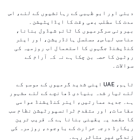
دبئی اور ابو ظہبی کے رہائشیوں کے لئے، اس
مدت کا مطلب بھی وقت کا ایڈاپٹیشن۔
بیرونی سرگرمیوں کا ٹائم شیڈول بنانا،
مناسب لباس، مسلسل ہائڈریشن، اور ایئر
کنڈیشنڈ جگہوں کا استعمال اب روزمیہ کی
روٹین کا حصہ بن چکا ہے نہ کہ آرام کے
سوالات۔
تاہم، UAE اپنی شدید گرمیوں کے موسم کے
لئے تیار شدہ بنیادی ڈھانچے کے لئے مشہور
ہے۔ جدید عمارتیں، ایئر کنڈیشنڈ عوامی
مقامات، اور متقدم ٹرانسپورٹیشن نظام سب
کا مقصد یہ یقینی بنانا ہے کہ قریب ترین
ریکارڈ درجہ حرارت کے باوجود، روزمرہ کی
زندگی غیر متاثر رہے۔