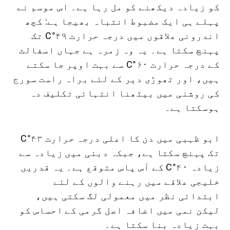
کو زیادہ دیکھنے کو مل رہا ہے۔ اس موسم نے
پہلے ہی ایک مضبوط انتباہ بھیجا ہے: کچھ
اندرونی علاقوں میں درجہ حرارت ۴۹°C تک
پہنچ سکتا ہے۔ یہ وہ زمرہ ہے جہاں اسفالٹ
کے درجہ حرارت ۶۰°C سے بہت اوپر جا سکتے
ہیں، اور تھوڑی دیر کے لئے براہ راست سورج
کی روشنی میں بیٹھنا انتہائی تکلیف دہ
ہوسکتا ہے۔
ابو ظہبی میں دن کا اعلی درجہ حرارت ۴۳°C
تک پہنچ سکتا ہے، جبکہ دبئی میں زیادہ سے
زیادہ ۴۰°C کے آس پاس متوقع ہے۔ یہ قدریں
خلیجی علاقے میں رہنے والوں کے لئے
ابتدائی نظر میں معمولی لگ سکتی ہیں،
لیکن نمی میں اضافہ اصل گرمی کے احساس کو
بہت زیادہ بنا سکتا ہے۔