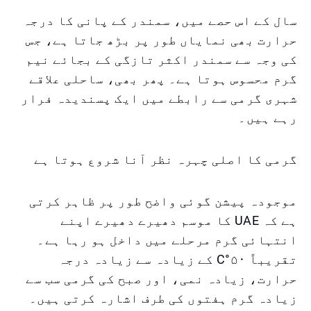
سال کے اس حصے میں، سمندر کے پانی کا درجہ
حرارت بھی نمایاں طور پر بڑھ جاتا ہے، جس
کی وجہ سے سمندر اکثر تازگی کے بجائے نیم
گرم محسوس ہوتا ہے۔ پھر بھی، ساحلی علاقے
شہری گرمی سے رابطے میں ایک پسندیدہ فرار
رہے ہیں۔
گرمی کا اصلی چہرہ نظر آنا شروع ہوتا ہے
موجودہ پیشن گوئی واضح طور پر ظاہر کرتی
ہے کہ UAE کا موسم دھیرے دھیرے اپنے
انتہائی گرم مرحلے میں داخل ہو رہا ہے۔
تقریباً ۵۰°C کے زیادہ سے زیادہ درجہ
حرارت، زیادہ نمی، اور صبح کی گرمی سب سے
زیادہ گرم ہفتوں کی طرف اشارہ کرتی ہیں۔