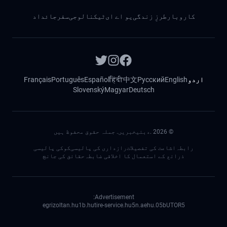
کاروبار
طرزِ زندگی
یو اے ای
ٹیکنالوجی
سفر
جائداد
اردو
English
Русский
中文
हिंदी
Español
Português
Français
Slovenský
Magyar
Deutsch
©
2026
.دبئیخبریں. جملہ حقوق محفوظ ہیں
رابطہ
اشاعت کی تفصیلات
رازداری کی پالیسی
کوکی پالیسی
ذرائع کے استعمال کا اخلاقی ضابطہ
حقائق کی جانچ
Advertisement:
egrizoltan.hu
1b.hu
tire-service.hu
5n.ae
05.hu
bUTOR5