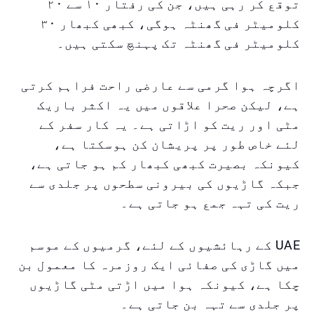
توقع کر رہی ہیں، جن کی رفتار ۱۰ سے ۲۰
کلومیٹر فی گھنٹہ ہوگی، کبھی کبھار ۳۰
کلومیٹر فی گھنٹہ تک پہنچ سکتی ہیں۔
اگرچہ ہوا گرمی سے عارضی راحت فراہم کرتی
ہے، لیکن صحرا علاقوں میں یہ اکثر باریک
مٹی اور ریت کو اڑاتی ہے۔ یہ کار سفر کے
لئے خاص طور پر پریشان کن ہوسکتا ہے،
کیونکہ بصیرت کبھی کبھار کم ہو جاتی ہے،
جبکہ گاڑیوں کی بیرونی سطحوں پر جلدی سے
ریت کی تہہ جمع ہو جاتی ہے۔
UAE کے رہائشیوں کے لئے، گرمیوں کے موسم
میں گاڑی کی صفائی ایک روزمرہ کا معمول بن
چکا ہے، کیونکہ ہوا میں اڑتی مٹی گاڑیوں
پر جلدی سے تہہ بن جاتی ہے۔