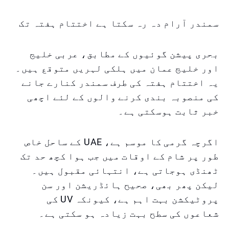
سمندر آرام دہ رہ سکتا ہے اختتام ہفتہ تک
بحری پیشن گوئیوں کے مطابق، عربی خلیج
اور خلیج عمان میں ہلکی لہریں متوقع ہیں۔
یہ اختتام ہفتہ کی طرف سمندر کنارے جانے
کی منصوبہ بندی کرنے والوں کے لئے اچھی
خبر ثابت ہوسکتی ہے۔
اگرچہ گرمی کا موسم ہے، UAE کے ساحل خاص
طور پر شام کے اوقات میں جب ہوا کچھ حد تک
ٹھنڈی ہوجاتی ہے، انتہائی مقبول ہیں۔
لیکن پھر بھی، صحیح ہائڈریشن اور سن
پروٹیکشن بہت اہم ہے، کیونکہ UV کی
شعاعوں کی سطح بہت زیادہ ہو سکتی ہے۔