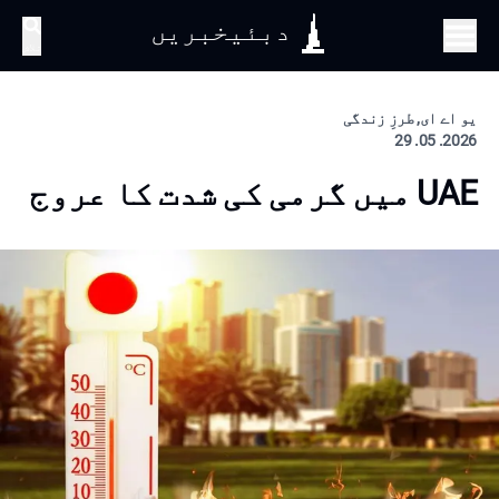
دبئیخبریں
تلاش
یو اے ای, طرزِ زندگی
2026. 05. 29
UAE میں گرمی کی شدت کا عروج