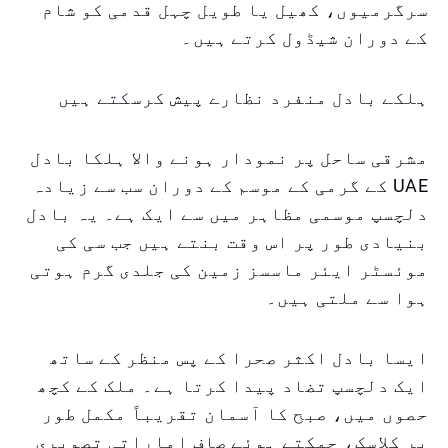
سرگرمیوں، کھیل یا طویل چہل قدمی کو شام
کے دوران شیڈول کرتے ہیں۔
ہلکے بادل منفرد نظارے پیش کرسکتے ہیں
مشرقی ساحل پر نمودار ہونے والا ہلکا بادل
UAE کے گرمی کے موسم کے دوران سب سے زیادہ
دلچسپ موسمی مظاہر میں سے ایک ہے۔ یہ بادل
بنیادی طور پر اس وقت بنتے ہیں جب سی کی
موئسٹر ایئر ماسسز زمین کی جلدی گرم ہوتی
ہوا سے ملتی ہیں۔
ایسا بادل اکثر صحرا کے پس منظر کے ساتھ
ایک دلچسپ تضاد پیدا کرتا ہے۔ ملک کے کچھ
حصوں میں، صبح کا آسمان تقریباً مکمل طور
پر کلاسک، چمکتے ہوئے صاف اماراتی تصویری