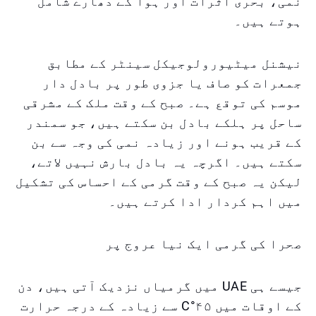
نمی، بحری اثرات اور ہوا کے دھارے شامل
ہوتے ہیں۔
نیشنل میٹیورولوجیکل سینٹر کے مطابق
جمعرات کو صاف یا جزوی طور پر بادل دار
موسم کی توقع ہے۔ صبح کے وقت ملک کے مشرقی
ساحل پر ہلکے بادل بن سکتے ہیں، جو سمندر
کے قریب ہونے اور زیادہ نمی کی وجہ سے بن
سکتے ہیں۔ اگرچہ یہ بادل بارش نہیں لاتے،
لیکن یہ صبح کے وقت گرمی کے احساس کی تشکیل
میں اہم کردار ادا کرتے ہیں۔
صحرا کی گرمی ایک نیا عروج پر
جیسے ہی UAE میں گرمیاں نزدیک آتی ہیں، دن
کے اوقات میں ۴۵°C سے زیادہ کے درجہ حرارت