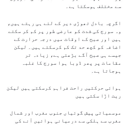
سے مختلف ہوسکتا ہے۔
اگرچہ بادل تھوڑی دیر کے لئے ہی رہتے ہیں،
وہ سورج کی شدت کو عارضی طور پر کم کر سکتے
ہیں اور صبح کے اوقات میں درجہ حرارت کے
اضافہ کو کچھ حد تک کم کرسکتے ہیں۔ لیکن
جیسے ہی صبح آگے بڑھتی ہے، زیادہ تر
مقامات پر پھر ڈوبا ہوا سورج کا غلبہ
ہوجاتا ہے۔
ہوائی حرکتیں راحت فراہم کرسکتی ہیں لیکن
ریت اڑا سکتی ہیں
موسمیاتی پیش گوئیاں جنوب مغرب اور شمال
مغرب سے ہلکی سے درمیانی ہوائیں آنے کی