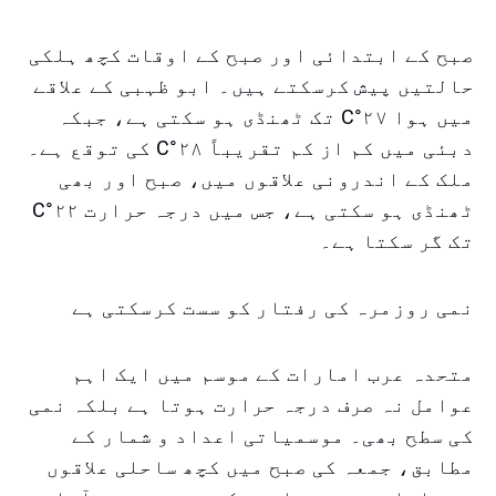
صبح کے ابتدائی اور صبح کے اوقات کچھ ہلکی
حالتیں پیش کرسکتے ہیں۔ ابو ظہبی کے علاقے
میں ہوا ۲۷°C تک ٹھنڈی ہو سکتی ہے، جبکہ
دبئی میں کم از کم تقریباً ۲۸°C کی توقع ہے۔
ملک کے اندرونی علاقوں میں، صبح اور بھی
ٹھنڈی ہو سکتی ہے، جس میں درجہ حرارت ۲۲°C
تک گر سکتا ہے۔
نمی روزمرہ کی رفتار کو سست کرسکتی ہے
متحدہ عرب امارات کے موسم میں ایک اہم
عوامل نہ صرف درجہ حرارت ہوتا ہے بلکہ نمی
کی سطح بھی۔ موسمیاتی اعداد و شمار کے
مطابق، جمعہ کی صبح میں کچھ ساحلی علاقوں