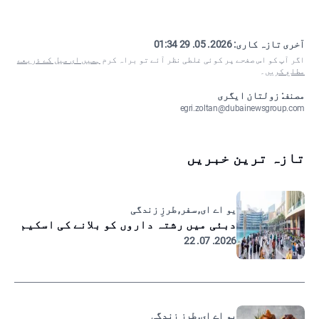
آخری تازہ کاری:
2026. 05. 29 01:34
اگر آپ کو اس صفحے پر کوئی غلطی نظر آئے تو براہ کرم
ہمیں ای میل کے ذریعے
مطلع کریں
۔
مصنف: زولتان ایگری
egri.zoltan@dubainewsgroup.com
تازہ ترین خبریں
یو اے ای, سفر, طرزِ زندگی
دبئی میں رشتہ داروں کو بلانے کی اسکیم
2026. 07. 22
یو اے ای, طرزِ زندگی