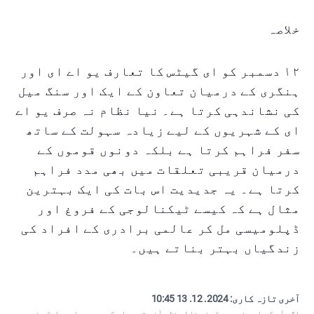
خلاصہ
۱۲ دسمبر کو ای گیٹس کا تعارف یو اے ای اور
ہنگری کے درمیان تعاون کے ایک اور سنگ میل
کی نشاندہی کرتا ہے۔ نیا نظام نہ صرف یو اے
ای کے شہریوں کے لیے زیادہ سہولت کے ساتھ
سفر فراہم کرتا ہے بلکہ دونوں قوموں کے
درمیان قریبی تعلقات میں بھی مدد فراہم
کرتا ہے۔ یہ جدیدیت اس بات کی ایک بہترین
مثال ہے کہ کیسے ٹیکنالوجی کے فروغ اور
ڈپلومیسی مل کر عالمی برادری کے افراد کی
زندگیاں بہتر بناتے ہیں۔
آخری تازہ کاری:
2024. 12. 13 10:45