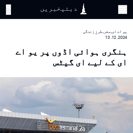
دبئیخبریں
تلاش
یو اے ای, سفر, طرزِ زندگی
2024. 12. 13
ہنگری ہوائی اڈوں پر یو اے
ای کے لیے ای گیٹس