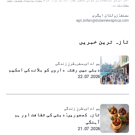
اگر آپ کو اس صفحے پر کوئی غلطی نظر آئے تو براہ کرم
ہمیں ای میل کے ذریعے
مطلع کریں
۔
مصنف: زولتان ایگری
egri.zoltan@dubainewsgroup.com
تازہ ترین خبریں
یو اے ای, سفر, طرزِ زندگی
دبئی میں رشتہ داروں کو بلانے کی اسکیم
2026. 07. 22
یو اے ای, طرزِ زندگی
تازہ کھجوریں: دبئی کی ثقافت اور ہم
آہنگی
2026. 07. 21