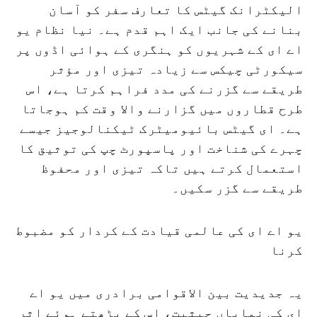
الیکٹرانک گیٹس کا تعارف سفر کو آسان
بنانے کی جانب ایک اہم قدم ہے۔ نیا نظام یو
اے ای کے شہریوں کو ہنگری کے ہوائی اڈوں پر
سیکورٹی چیکس سے زیادہ تیزی اور مؤثر
طریقے سے گزرنے کی مدد فراہم کرتا ہے، اس
طرح قطاروں میں گزارنے والا وقت کم ہوجاتا
ہے۔ ای گیٹس بائیومیٹرک ٹیکنالوجیز جیسے
چہرے کی شناخت اور پاسپورٹ چپ کی توثیق کا
استعمال کرتے ہیں تاکہ تیزی اور محفوظ
طریقے سے گزر سکیں۔
یو اے ای کی عالمی قیادت کے کردار کو مضبوط
کرنا
یہ جدیدیت بین الاقوامی برادری میں یو اے
ای کی نمایاں حیثیت، اس کے بڑھتے ہوئے اثر