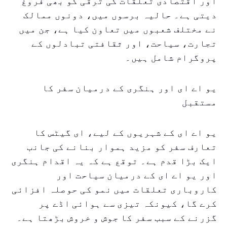
اور اقتصادی تعلقات کی ترقی کو بھی فروغ
دیتی ہے۔ حالیہ برسوں میں، دونوں ممالک
نے مختلف شعبوں میں تعاون کیا ہے، جن میں
تجارت، سیاحت، اور ثقافتی تبادلوں کے
پروگرام شامل ہیں۔
یو اے ای اور ہنگری کے درمیان سفر کا
مستقبل
یو اے ای کے شہریوں کے لیے، ای گیٹس کا
تعارف سفر کو مزید ہموار بنانے کی جانب
ایک بڑا قدم ہے۔ توقع ہے کہ یہ اقدام ہنگری
اور یو اے ای کے درمیان سیاحت اور
کاروباری تعلقات میں نمو کی حوصلہ افزائی
کرے گا، کیونکہ تیزی سے ہوائی اڈے پر
گزرنے کے سبب سفر کا جوش و خروش بڑھتا ہے۔