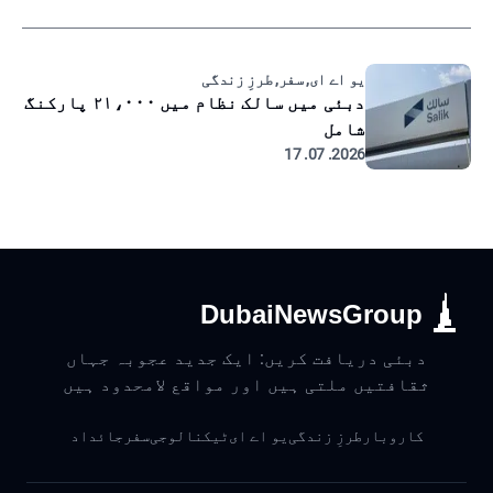
یو اے ای, سفر, طرزِ زندگی
دبئی میں سالک نظام میں ۲۱،۰۰۰ پارکنگ
شامل
2026. 07. 17
DubaiNewsGroup
دبئی دریافت کریں: ایک جدید عجوبہ جہاں
ثقافتیں ملتی ہیں اور مواقع لامحدود ہیں
کاروبار
طرزِ زندگی
یو اے ای
ٹیکنالوجی
سفر
جائداد