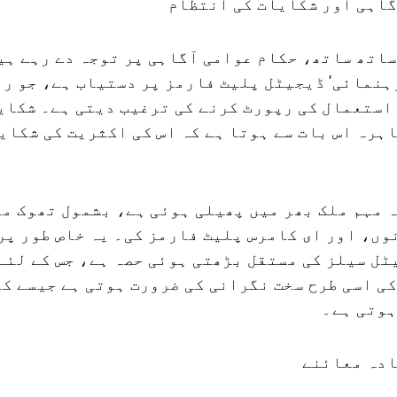
گاہی اور شکایات کی انتظام
اتھ ساتھ، حکام عوامی آگاہی پر توجہ دے رہے ہی
ہنمائی' ڈیجیٹل پلیٹ فارمز پر دستیاب ہے، جو ر
استعمال کی رپورٹ کرنے کی ترغیب دیتی ہے۔ شکای
ہرہ اس بات سے ہوتا ہے کہ اس کی اکثریت کی شکایا
 مہم ملک بھر میں پھیلی ہوئی ہے، بشمول تھوک م
ں، اور ای کامرس پلیٹ فارمز کی۔ یہ خاص طور پر
ل سیلز کی مستقل بڑھتی ہوئی حصہ ہے، جس کے لئے 
ی اسی طرح سخت نگرانی کی ضرورت ہوتی ہے جیسے ک
ہوتی ہے۔
ادہ معائنے