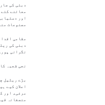
معائنے کئے۔
اور دستیابی 
مصنوعات منا
مقامی اقدام
دبئی کی ریٹی
نگرانی پورے 
نجی شعبہ کا
بڑے ریٹیل چی
اعلان کیے ہی
مرغی، اور کھ
منصفانہ قیم