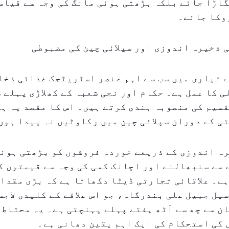
اڑا جائے بلکہ بڑھتی ہوئی مانگ کی وجہ سے قیاس
وکا جائے۔
 ذخیرہ اندوزی اور سپلائی چین کی مضبوطی
 تیاری میں سب سے اہم عنصر اسٹریٹجک غذائی ذخا
 کا عمل ہے۔ حکام اور نجی شعبہ کے کھلاڑی پہلے 
سیم کی منصوبہ بندی کرتے ہیں۔ اس کا مقصد یہ ہے
ی کے دوران سپلائی چین میں رکاوٹیں نہ پیدا ہوں
ہ اندوزی کے ذریعے خوردہ فروشوں کو بڑھتی ہوئی
سے سنبھالنے اور اچانک کمی کی وجہ سے قیمتوں ک
ے۔ علاقائی تجارتی ڈیٹا دکھاتا ہے کہ بڑی مقدا
یل جبیل علی بندرگاہ، جو اس علاقے کے کلیدی لاجس
ن سے چھ سے آٹھ ہفتے پہلے پہنچتی ہے۔ یہ محتاط
کی استحکام کی ایک اہم یقین دھانی ہے۔