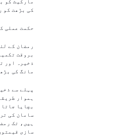
مارکیٹ کو بگ
کی بڑھت کو ر
حکمت عملی کی
رمضان کے لئے
بروقت تکمیلی
ذخیرہ اور تق
مانگ کی بڑھت
پہلے سے ذخیر
ہموار طریقے 
بچایا جاتا ہ
سامان کی ترس
ہیں، تک رمضا
سازی قیمتوں 