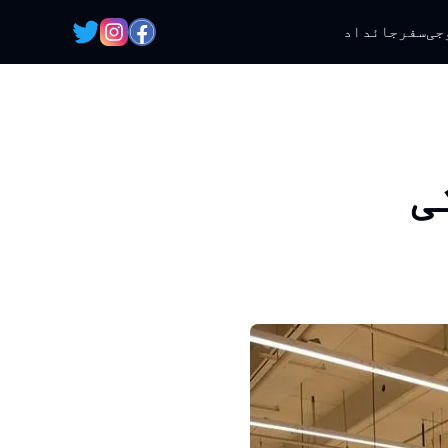
جی
سفر
جائداد
ی