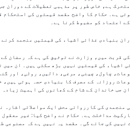
تحرک ہے، خاص طور پر مذہبی تعطیلات کے دوران جب
تی ہے۔ حکام کا واضح مقصد قیمتوں کی استحکام ق
ے اعتماد کو مضبوط کرنا ہے۔
ران بنیادی غذائی اشیاء کی قیمتیں منجمد کرنے 
مضان ۲۰۲۶ کی قربت میں، وزارت نے توثیق کی ہے کہ رمضان ک
 اشیاء کی قیمتیں نہیں بڑھ سکتی ہیں۔ ان میں ت
وعات، چاول، چینی، مرغی، دالیں، روٹی، اور گند
عات روزانہ کے مصرف کا بنیادی حصہ ہوتی ہیں، خ
ن جب خاندان کے شام کے کھانوں کی اہمیت زیادہ 
 منجمدی کی کارروائی محض ایک مواصلاتی اشارہ ن
رکیٹ مداخلت ہے۔ حکام نے واضح کیا: غیر معقول 
نہیں کی جائے گی۔ مقصد یہ نہیں ہے کہ مصنوعی طو