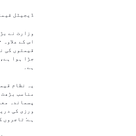
ڈیجیٹل قیمت
ہے۔
یہ نظام قیمت
مناسب بڑھت 
پسماندہ معائ
ورزی کی دریا
ہے: تاجروں ک