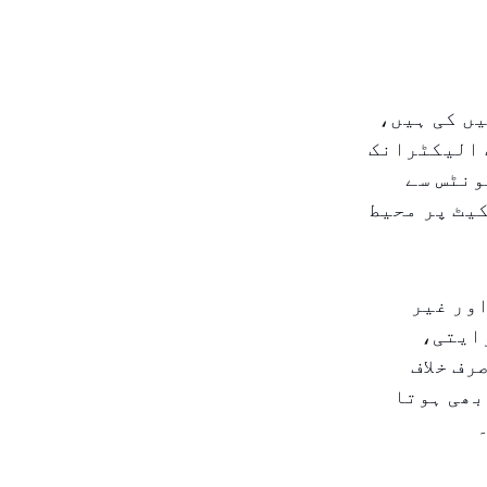
مد کنندگان کے ساتھ ۲۶ مشاورتیں کی ہیں،
 ایک الیکٹرانک
جو ۶۲۷ اہم ریٹیل یونٹس سے
ی ۹۰٪ سے زیادہ مارکیٹ پر محیط
اور غیر
وایتی،
رف خلاف
بھی ہوتا