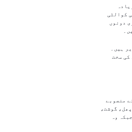
تھارٹی نے رمضان پہلے ۲۲۰ سے زیادہ
ی کوالٹی
ی دونوں
ں۔
یر ہیں۔
کی سخت
ے منصوبے
پھل، گوشت،
جبکہ وہ