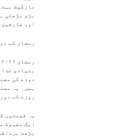
مارکیٹ بہت م
بڑی بڑھتی ہو
اور صارفین ک
رمضان کے دو
ر
بنیادی غذائی
دودھ کی مصن
ہیں۔ یہ مصنو
روزے کے دورا
یہ قیمتوں کی
ایک مضبوط ما
بڑھت برداشت 