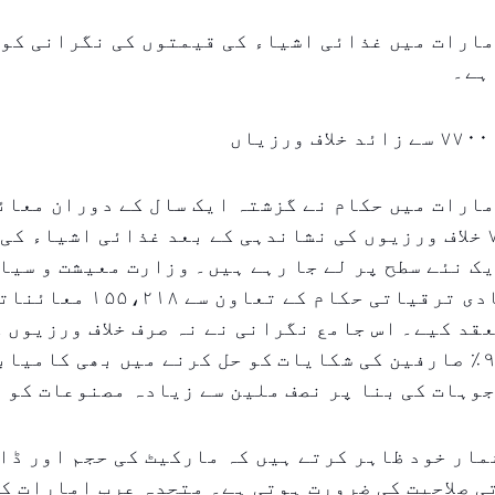
ارات میں غذائی اشیاء کی قیمتوں کی نگرانی کو 
ہے۔
ں
ارات میں حکام نے گزشتہ ایک سال کے دوران معائ
دوران ۷،۷۰۲ خلاف ورزیوں کی نشاندہی کے بعد غذائی اشیاء 
ک نئے سطح پر لے جا رہے ہیں۔ وزارت معیشت و سیا
مقامی اقتصادی ترقیاتی حکام کے تعاو
 منعقد کیے۔ اس جامع نگرانی نے نہ صرف خلاف ورزیوں
کی بلکہ ۹۳٫۹٪ صارفین کی شکایات کو حل کرنے میں بھی کامی
وہات کی بنا پر نصف ملین سے زیادہ مصنوعات کو و
مار خود ظاہر کرتے ہیں کہ مارکیٹ کی حجم اور ڈا
 صلاحیت کی ضرورت ہوتی ہے۔ متحدہ عرب امارات ک