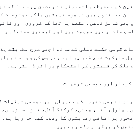
دبئی کی صارفین کی محفوظتی ا
 ان معائنوں میں نہ صرف قیمتیں بلکہ مصنوعات ک
بھی شامل تھیں۔ مقصد یہ تھا کہ ضروری اور ثانو
سب مقدار میں موجود ہوں اور قیمتیں مستحکم رہی
ات قومی حکمت عملی کے ساتھ اچھی طرح مطابقت پذ
ل مارکیٹ خاص طور پر اہم ہے، جس کی وجہ سے وہاں 
ملک کی قیمتوں کی استحکام پر اثر ڈالتی ہے۔
 کردار اور موسمی ترقیات
نز نے بھی ذخیرہ کی مضبوطی اور موسمی ترقیات ک
ں۔ چاول، آٹا، چینی، کوکنگ آئل، تازہ سبزیاں، 
جور پر اضافی رعایتوں کا وعدہ کیا جا رہا ہے، 
توں کو برقرار رکھ رہے ہیں۔