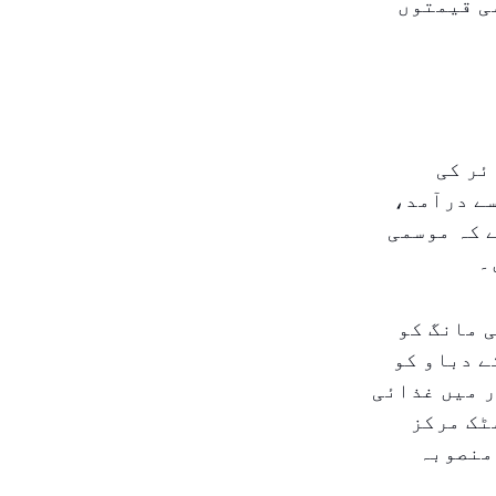
ی قیمتوں
ئر کی
سے درآمد،
 کہ موسمی
۔
 مانگ کو
ے دباو کو
ر میں غذائی
ٹک مرکز
 منصوبہ