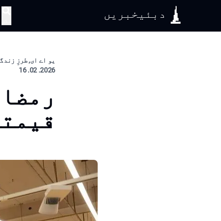
دبئیخبریں
تلاش
یو اے ای, طرزِ زندگ
2026. 02. 16
رمضان
قیمتو