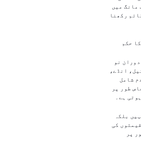
 مانگ میں
ائم رکھنا
کا حکم
ے دوران نو
یل، انڈے،
م شامل
اص طور پر
ہوتی ہے۔
ہیں بلکہ
قیمتوں کی
ر پر