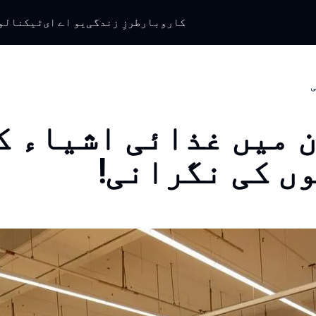
کاروبار
طرزِ زندگی
یو اے ای
ٹیکنالو
ی
 میں غذائی اشیاء ک
ں کی نگرانی!