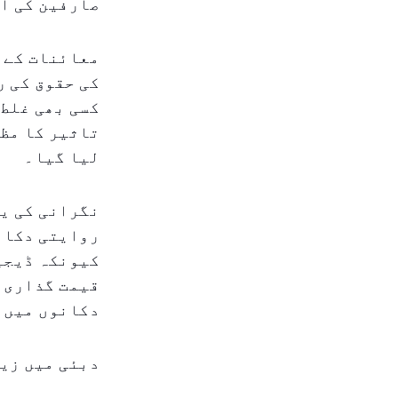
صارفین کی آ
معائنات کے س
کی حقوق کی ر
کسی بھی غلط 
تاثیر کا مظا
لیا گیا۔
نگرانی کی یہ
روایتی دکانو
کیونکہ ڈیجیٹ
قیمت گذاری ک
دکانوں میں 
دبئی میں زی