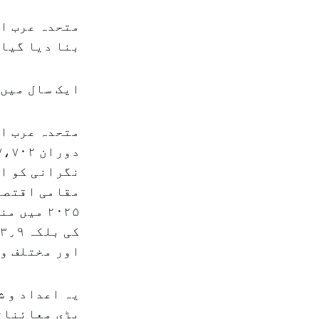
متحدہ عرب ام
بنا دیا گیا 
ایک سال میں ۷۷۰۰ سے زائد خلاف ورزیا
متحدہ عرب ام
نگرانی کو ای
۲۰۲۵ میں
اور مختلف وج
یہ اعداد و ش
بڑی معائناتی