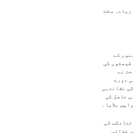
زیادہ سخت
نوں کے
کی قیمتوں کی
حت نے
ن سے ۱۵۵،۲۱۸ معائناتی دورے
 کی نشاندہی
ابی حاصل کی
اپس بلایا۔
ئنامکس کی
ی غذائی