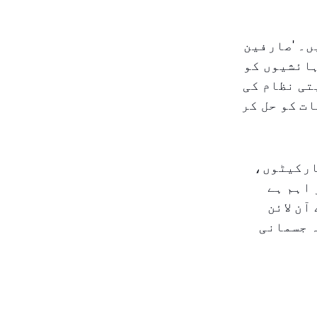
ں۔ 'صارفین
ہائشیوں کو
تی نظام کی
ت کو حل کر
ارکیٹوں،
 اہم ہے
آن لائن
ہ جسمانی