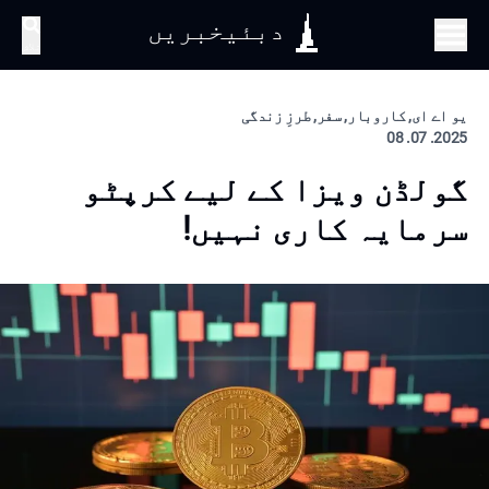
دبئیخبریں
تلاش
یو اے ای, کاروبار, سفر, طرزِ زندگی
2025. 07. 08
گولڈن ویزا کے لیے کرپٹو
سرمایہ کاری نہیں!