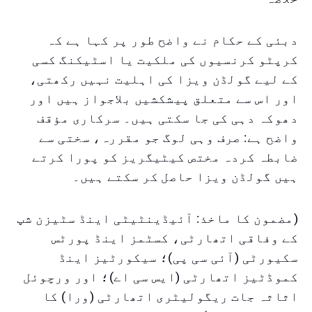
دبئی کے حکام نے واضح طور پر کہا ہے کہ
کرپٹو کرنسیوں کی ملکیت یا اسٹیکنگ کسی
کے لیے گولڈن ویزا کی اہلیت نہیں رکھتی،
اور اس سے متعلق پیشکشیں بلاجواز ہیں اور
دھوکہ دہی کی جا سکتی ہیں۔ سرکاری مؤقف
واضح ہے: صرف وہی لوگ جو مقررہ، سختی سے
ضابطہ کردہ مختص کیٹیگریز کو پورا کرتے
ہیں گولڈن ویزا حاصل کر سکتے ہیں۔
(مضمون کا ماخذ: آئیڈینٹیٹی اینڈ سٹیزن شپ
کے وفاقی اتھارٹی، کسٹمز اینڈ پورٹس
سکیورٹی (آئی سی پی)؛ سیکورٹیز اینڈ
کموڈٹیز اتھارٹی (ایس سی اے)؛ اور ورچوئل
اثاثہ جات ریگولیٹری اتھارٹی (ورا) کا