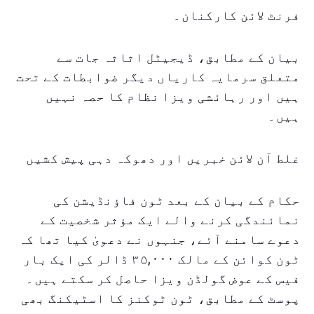
فرنٹ لائن کارکنان۔
بیان کے مطابق، ڈیجیٹل اثاثہ جات سے
متعلق سرمایہ کاریاں دیگر ضوابطات کے تحت
ہیں اور رہائشی ویزا نظام کا حصہ نہیں
ہیں۔
غلط آن لائن خبریں اور دھوکہ دہی پیش کشیں
حکام کے بیان کے بعد ٹون فاؤنڈیشن کی
نمائندگی کرنے والے ایک مؤثر شخصیت کے
دعوے سامنے آئے، جنہوں نے دعویٰ کیا تھا کہ
ٹون کوائن کے مالک ۳۵,۰۰۰ ڈالر کی ایک بار
فیس کے عوض گولڈن ویزا حاصل کر سکتے ہیں۔
پوسٹ کے مطابق، ٹون ٹوکنز کا اسٹیکنگ بھی