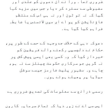
ضروری تھا۔ ورا نے ان دعووں کو جلدی اور
مضبوطی سے مسترد کر دیا، جس میں مزید کہا
گیا کہ نہ تو ٹون اور نہ ہی اس کے منتظم
فاؤنڈیشن کو یو اے ای میں لائسنس یا ضابطہ
فراہم کیا گیا ہے۔
دھوکہ دہی کے خلاف جدوجہد کے حصے کے طور پر،
حکام نے دلچسپی رکھنے والے فریقین کو
خبردار کیا کہ وہ کسی بھی ایسی پیش کش پر
نہ گریں جو سرکاری حکومت چینلز سے نہ ہو،
چاہے وہ مشہور پلیٹ فارمز جیسے سوشل
میڈیا پر پھیلے ہوئے ہوں۔
رسمی ذرائع سے معلومات کی تصدیق ضروری ہے
ایس سی اے نے زور دیا کہ تمام سرمایہ کاروں