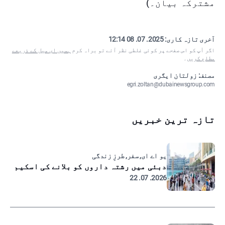
مشترکہ بیان۔)
آخری تازہ کاری:
2025. 07. 08 12:14
اگر آپ کو اس صفحے پر کوئی غلطی نظر آئے تو براہ کرم
ہمیں ای میل کے ذریعے
مطلع کریں
۔
مصنف: زولتان ایگری
egri.zoltan@dubainewsgroup.com
تازہ ترین خبریں
یو اے ای, سفر, طرزِ زندگی
دبئی میں رشتہ داروں کو بلانے کی اسکیم
2026. 07. 22