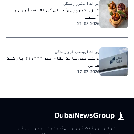
یو اے ای, طرزِ زندگی
تازہ کھجوریں: دبئی کی ثقافت اور ہم
آہنگی
2026. 07. 21
یو اے ای, سفر, طرزِ زندگی
دبئی میں سالک نظام میں ۲۱،۰۰۰ پارکنگ
شامل
2026. 07. 17
DubaiNewsGroup
دبئی دریافت کریں: ایک جدید عجوبہ جہاں