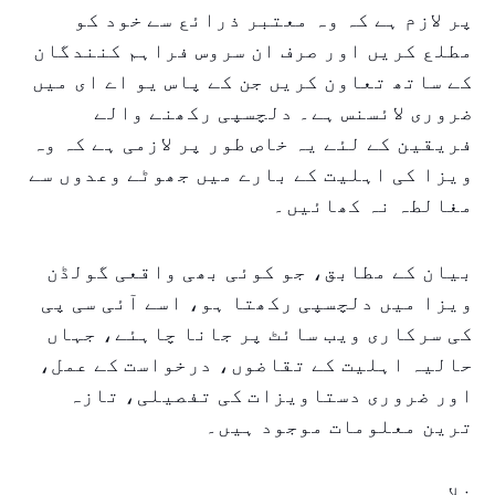
پر لازم ہے کہ وہ معتبر ذرائع سے خود کو
مطلع کریں اور صرف ان سروس فراہم کنندگان
کے ساتھ تعاون کریں جن کے پاس یو اے ای میں
ضروری لائسنس ہے۔ دلچسپی رکھنے والے
فریقین کے لئے یہ خاص طور پر لازمی ہے کہ وہ
ویزا کی اہلیت کے بارے میں جھوٹے وعدوں سے
مغالطہ نہ کھائیں۔
بیان کے مطابق، جو کوئی بھی واقعی گولڈن
ویزا میں دلچسپی رکھتا ہو، اسے آئی سی پی
کی سرکاری ویب سائٹ پر جانا چاہئے، جہاں
حالیہ اہلیت کے تقاضوں، درخواست کے عمل،
اور ضروری دستاویزات کی تفصیلی، تازہ
ترین معلومات موجود ہیں۔
خلاصہ