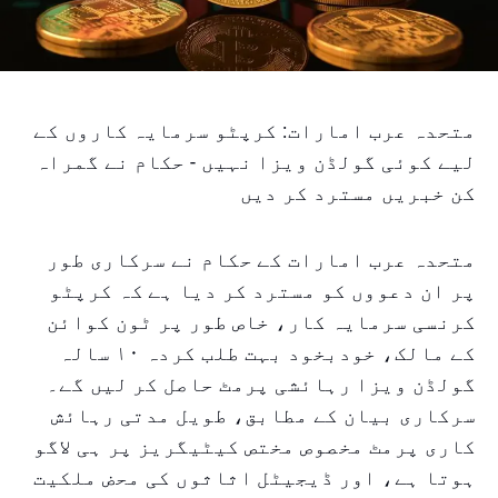
متحدہ عرب امارات: کرپٹو سرمایہ کاروں کے
لیے کوئی گولڈن ویزا نہیں - حکام نے گمراہ
کن خبریں مسترد کر دیں
متحدہ عرب امارات کے حکام نے سرکاری طور
پر ان دعووں کو مسترد کر دیا ہے کہ کرپٹو
کرنسی سرمایہ کار، خاص طور پر ٹون کوائن
کے مالک، خودبخود بہت طلب کردہ ۱۰ سالہ
گولڈن ویزا رہائشی پرمٹ حاصل کر لیں گے۔
سرکاری بیان کے مطابق، طویل مدتی رہائش
کاری پرمٹ مخصوص مختص کیٹیگریز پر ہی لاگو
ہوتا ہے، اور ڈیجیٹل اثاثوں کی محض ملکیت