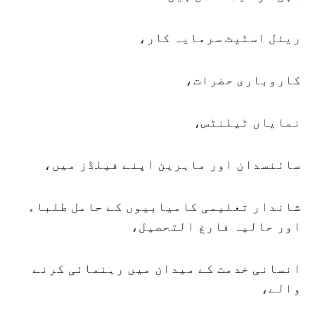
ریئل اسٹیٹ سرمایہ کار،
کاروباری حضرات،
نمایاں ٹیلنٹس،
سائنسدان اور ماہرین اپنے فیلڈز میں،
شاندار تعلیمی کامیابیوں کے حامل طلباء
اور حالیہ فارغ التحصیل،
انسانی خدمت کے میدان میں رہنمائی کرنے
والے،