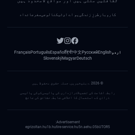
ثقافتیں ملتی ہیں اور مواقع لامحدود ہیں
کاروبار
طرزِ زندگی
یو اے ای
ٹیکنالوجی
سفر
جائداد
اردو
English
Русский
中文
हिंदी
Español
Português
Français
Slovenský
Magyar
Deutsch
©
2026
.دبئیخبریں. جملہ حقوق محفوظ ہیں
رابطہ
اشاعت کی تفصیلات
رازداری کی پالیسی
کوکی پالیسی
ذرائع کے استعمال کا اخلاقی ضابطہ
حقائق کی جانچ
Advertisement:
egrizoltan.hu
1b.hu
tire-service.hu
5n.ae
05.hu
bUTOR5