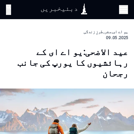
دبئیخبریں
تلاش
یو اے ای, سفر, طرزِ زندگی
2025. 05. 09
عید الاضحی:یو اے ای کے
رہائشیوں کا یورپ کی جانب
رجحان