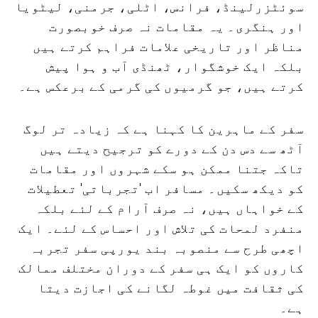
سوئٹزرلینڈ، فرانس، اٹلی، جرمنی، لیٹویا
اور ہنگری۔ یہ مقامات نہ صرف خوبصورت
مناظر اور تاریخی علامات فراہم کرتے ہیں
بلکہ ایک خوشگوار، ٹھنڈی آب و ہوا پیش
کرتے ہیں، جو گرمیوں کی گرمی کے برعکس ہے۔
سفر کے ماہرین کا کہنا ہے کہ زیادہ تر لوگ
آٹھ سے دس دن کے دورے کو ترجیح دیتے ہیں
تاکہ جتنا ممکن ہو سکے شہروں اور مقامات
کو دیکھ سکیں۔ مسافر اب 'تجرباتی' تعطیلات
کے خواہاں ہیں، نہ صرف آرام کے لئے بلکہ
منفرد لمحات کی تلاش اور احساس کے لئے۔ ایک
اچھی طرح سے منصوبہ بند یورپی سفر تجربہ
کاروں کو ایک ہی سفر کے دوران مختلف ممالک
کی ثقافت میں غوطہ لگانے کی اجازت دیتا
ہے۔