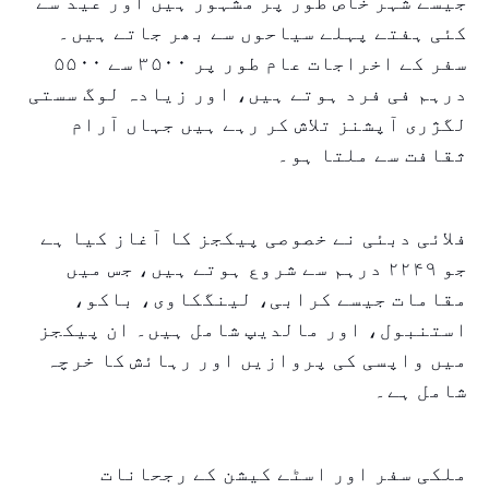
جیسے شہر خاص طور پر مشہور ہیں اور عید سے
کئی ہفتے پہلے سیاحوں سے بھر جاتے ہیں۔
سفر کے اخراجات عام طور پر ۳۵۰۰ سے ۵۵۰۰
درہم فی فرد ہوتے ہیں، اور زیادہ لوگ سستی
لگژری آپشنز تلاش کر رہے ہیں جہاں آرام
ثقافت سے ملتا ہو۔
فلائی دبئی نے خصوصی پیکجز کا آغاز کیا ہے
جو ۲۲۴۹ درہم سے شروع ہوتے ہیں، جس میں
مقامات جیسے کرابی، لینگکاوی، باکو،
استنبول، اور مالدیپ شامل ہیں۔ ان پیکجز
میں واپسی کی پروازیں اور رہائش کا خرچہ
شامل ہے۔
ملکی سفر اور اسٹے کیشن کے رجحانات