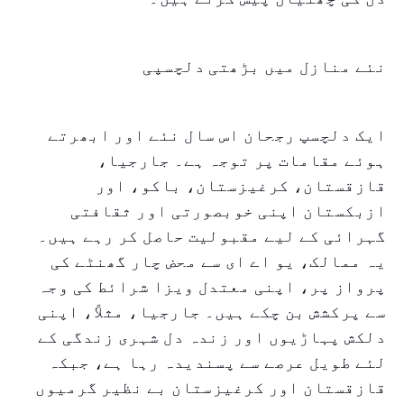
نئے منازل میں بڑھتی دلچسپی
ایک دلچسپ رجحان اس سال نئے اور ابھرتے
ہوئے مقامات پر توجہ ہے۔ جارجیا،
قازقستان، کرغیزستان، باکو، اور
ازبکستان اپنی خوبصورتی اور ثقافتی
گہرائی کے لیے مقبولیت حاصل کر رہے ہیں۔
یہ ممالک، یو اے ای سے محض چار گھنٹے کی
پرواز پر، اپنی معتدل ویزا شرائط کی وجہ
سے پرکشش بن چکے ہیں۔ جارجیا، مثلاً، اپنی
دلکش پہاڑیوں اور زندہ دل شہری زندگی کے
لئے طویل عرصے سے پسندیدہ رہا ہے، جبکہ
قازقستان اور کرغیزستان بے نظیر گرمیوں