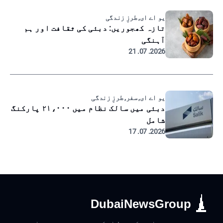
یو اے ای, طرزِ زندگی
تازہ کھجوریں: دبئی کی ثقافت اور ہم
آہنگی
2026. 07. 21
یو اے ای, سفر, طرزِ زندگی
دبئی میں سالک نظام میں ۲۱،۰۰۰ پارکنگ
شامل
2026. 07. 17
DubaiNewsGroup