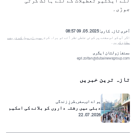
لئے ایکٹیو تعطیلات کے لئے ہائک کرتی
جوڑی۔
آخری تازہ کاری:
2025. 05. 09 08:57
اگر آپ کو اس صفحے پر کوئی غلطی نظر آئے تو براہ کرم
ہمیں ای میل کے ذریعے
مطلع کریں
۔
مصنف: زولتان ایگری
egri.zoltan@dubainewsgroup.com
تازہ ترین خبریں
یو اے ای, سفر, طرزِ زندگی
دبئی میں رشتہ داروں کو بلانے کی اسکیم
2026. 07. 22