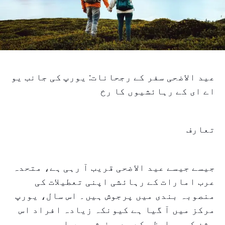
عید الاضحی سفر کے رجحانات: یورپ کی جانب یو
اے ای کے رہائشیوں کا رخ
تعارف
جیسے جیسے عید الاضحی قریب آ رہی ہے، متحدہ
عرب امارات کے رہائشی اپنی تعطیلات کی
منصوبہ بندی میں پرجوش ہیں۔ اس سال، یورپ
مرکز میں آ گیا ہے کیونکہ زیادہ افراد اس
جشن کو براعظم کے معروف شہروں اور