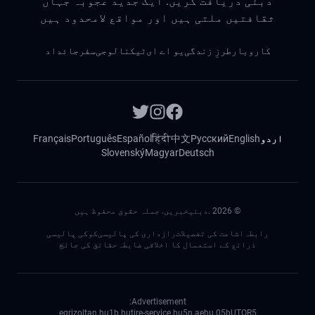
دبئی دریافت کریں: ایک جدید عجوبہ جہاں
ثقافتیں ملتی ہیں اور مواقع لامحدود ہیں
کاروبار
طرزِ زندگی
یو اے ای
ٹیکنالوجی
سفر
جائداد
اردو
English
Русский
中文
हिंदी
Español
Português
Français
Slovenský
Magyar
Deutsch
©
2026
.دبئیخبریں. جملہ حقوق محفوظ ہیں
رابطہ
اشاعت کی تفصیلات
رازداری کی پالیسی
کوکی پالیسی
ذرائع کے استعمال کا اخلاقی ضابطہ
حقائق کی جانچ
Advertisement:
egrizoltan.hu
1b.hu
tire-service.hu
5n.ae
05.hu
bUTOR5