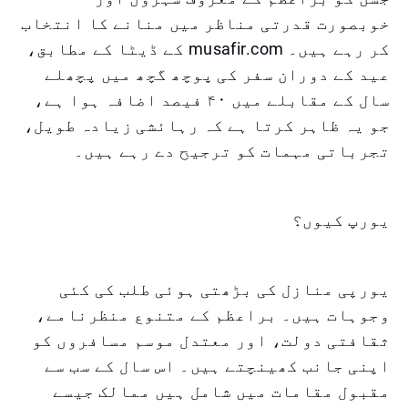
خوبصورت قدرتی مناظر میں منانے کا انتخاب
کر رہے ہیں۔ musafir.com کے ڈیٹا کے مطابق،
عید کے دوران سفر کی پوچھ گچھ میں پچھلے
سال کے مقابلے میں ۴۰ فیصد اضافہ ہوا ہے،
جو یہ ظاہر کرتا ہے کہ رہائشی زیادہ طویل،
تجرباتی مہمات کو ترجیح دے رہے ہیں۔
یورپ کیوں؟
یورپی منازل کی بڑھتی ہوئی طلب کی کئی
وجوہات ہیں۔ براعظم کے متنوع منظرنامے،
ثقافتی دولت، اور معتدل موسم مسافروں کو
اپنی جانب کھینچتے ہیں۔ اس سال کے سب سے
مقبول مقامات میں شامل ہیں ممالک جیسے