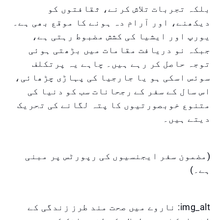
بلکہ تجربات تلاش کرنے، ثقافتوں کو
دیکھنے، اور آرام دہ ہونے کا موقع بھی ہے۔
یورپ اور ایشیا کی کشش مضبوط رہتی ہے،
جبکہ نو دریافت مقامات میں بڑھتی ہوئی
توجہ حاصل کر رہے ہیں۔ چاہے یہ پرتکلف
سوئس اسکی ہو یا جارجیا کی پہاڑی چڑھائی،
اس سال کے سفر کے رجحانات سب کو دنیا کی
متنوع خوبصورتیوں کا پتہ لگانے کی تحریک
دیتے ہیں۔
(مضمون سفر ایجنسیوں کی رپورٹس پر مبنی
ہے۔)
img_alt: ناروے میں صحت مند طرز زندگی کے