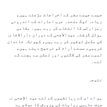
جیسے جیسے سفر کے اخراجات بڑھتے ہیں،
زیادہ لوگ متحدہ عرب امارات کے اندرونی
ریزارٹس کا انتخاب کر رہے ہیں۔ مقامی
ہوٹل گزشتہ عیدالاضحی کے دوران دارالاقامہ
کی مکمل توقیر کر رہے ہیں، کیونکہ خاندان
قریبی، سستے آرام کو ترجیح دیتے ہیں،
لمبے سفر کی لاگتوں اور تھکن سے بچنے کے
لئے۔
نتیجہ
یو اے ای کے رہائشیوں کے لئے عید الاضحی نہ
صرف مذہبی روایات کی پرورش کا موقع ہے