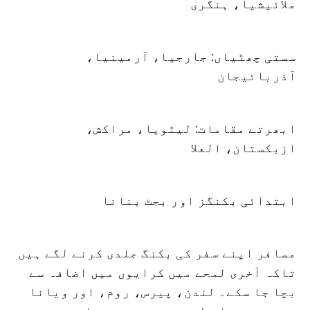
ملائیشیا، ہنگری
سستی چھٹیاں: جارجیا، آرمینیا،
آذربائیجان
ابھرتے مقامات: لیٹویا، مراکش،
ازبکستان، العلا
ابتدائی بکنگز اور بجٹ بنانا
مسافر اپنے سفر کی بکنگ جلدی کرنے لگے ہیں
تاکہ آخری لمحے میں کرایوں میں اضافہ سے
بچا جا سکے۔ لندن، پیرس، روم، اور ویانا