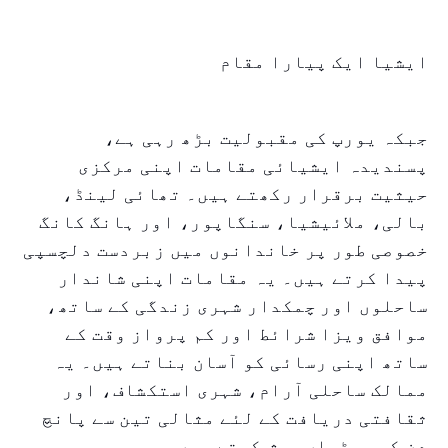
ایشیا ایک پیارا مقام
جبکہ یورپ کی مقبولیت بڑھ رہی ہے،
پسندیدہ ایشیائی مقامات اپنی مرکزی
حیثیت برقرار رکھتے ہیں۔ تھائی لینڈ،
بالی، ملائیشیا، سنگاپور، اور ہانگ کانگ
خصوصی طور پر خاندانوں میں زبردست دلچسپی
پیدا کرتے ہیں۔ یہ مقامات اپنی شاندار
ساحلوں اور چمکدار شہری زندگی کے ساتھ،
موافق ویزا شرائط اور کم پرواز وقت کے
ساتھ اپنی رسائی کو آسان بناتے ہیں۔ یہ
ممالک ساحلی آرام، شہری استکشاف، اور
ثقافتی دریافت کے لئے مثالی تین سے پانچ
دن کی چھٹیاں پیش کرتے ہیں۔