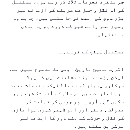
جو منفرد تجربات تلاش کر رہے ہوں، مستقبل
کی اس نقل و حمل کے طریقے کو آزمانے میں
بڑی شوق کی امید کی جا سکتی ہیں، چاہے وہ
وسیع نظر والے شہر کے دورے ہو یا جلدی
منتقلیاں۔
مستقبل پہنچ کے قریب ہے
اگرچہ صحیح تاریخ ابھی تک معلوم نہیں ہے،
لیکن بڑھتے ہوئے نشانات ہیں کہ پہلا
سرکاری پرواز کرنے والا ٹیکسی خدمات متحدہ
عرب امارات میں اس سال کے آخر تک شروع ہو
سکیں گی۔ آرچر اور جوبی کی قیادت کی
بدولت، دبئی اور ابو ظہبی شہری ہوا بازی
کی نقل و حرکت کے نئے دور کا ایک عالمی
مرکز بن سکتے ہیں۔