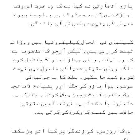
بازی اتھارٹی نے کہا ہے کہ وہ صرف اس وقت
اجازت دیں گے جب سسٹم کے ہر پہلو سے پورے
معیار کی یقین دہانی کر لی جائے گی۔
کمپنیاں فی الحال کیلیفورنیا میں روزانہ
ٹیسٹ کر رہی ہیں، لیکن آرچر کا منصوبہ ہے
کہ وہ اپنے ہوائی جہاز امارات منتقل کرے
تاکہ وہاں حقیقی دنیا کی ماحول میں ٹیسٹ
شروع کیے جا سکیں۔ ملک کا ماحولیاتی
موسم، ہوا بازی کی جگہ اور بنیادی ڈھانچہ
ایک منفرد ثابت زمین پیش کرتا ہے تاکہ یہ
دکھایا جا سکے کہ یہ ٹیکنالوجی حقیقی
حالات میں کیسے کارکردگی کرتی ہے۔
اس کا روزمرہ کی زندگی پر کیا اثر پڑ سکتا
ہے؟