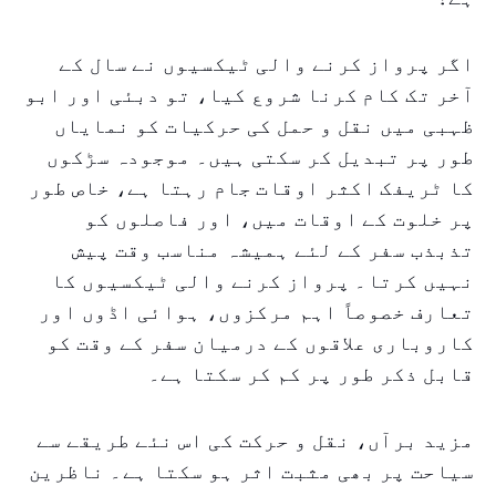
اگر پرواز کرنے والی ٹیکسیوں نے سال کے
آخر تک کام کرنا شروع کیا، تو دبئی اور ابو
ظہبی میں نقل و حمل کی حرکیات کو نمایاں
طور پر تبدیل کر سکتی ہیں۔ موجودہ سڑکوں
کا ٹریفک اکثر اوقات جام رہتا ہے، خاص طور
پر خلوت کے اوقات میں، اور فاصلوں کو
تذبذب سفر کے لئے ہمیشہ مناسب وقت پیش
نہیں کرتا۔ پرواز کرنے والی ٹیکسیوں کا
تعارف خصوصاً اہم مرکزوں، ہوائی اڈوں اور
کاروباری علاقوں کے درمیان سفر کے وقت کو
قابل ذکر طور پر کم کر سکتا ہے۔
مزید برآں، نقل و حرکت کی اس نئے طریقے سے
سیاحت پر بھی مثبت اثر ہو سکتا ہے۔ ناظرین