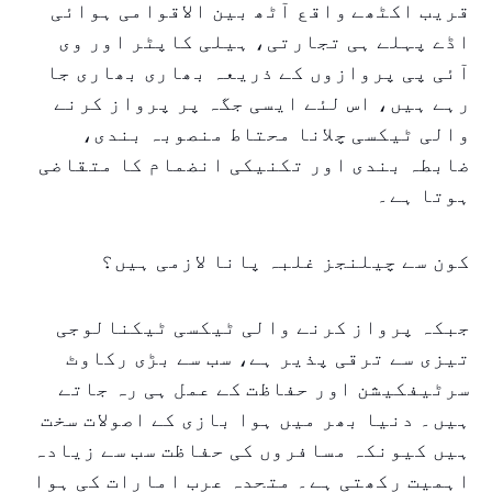
قریب اکٹھے واقع آٹھ بین الاقوامی ہوائی
اڈے پہلے ہی تجارتی، ہیلی کاپٹر اور وی
آئی پی پروازوں کے ذریعہ بھاری بھاری جا
رہے ہیں، اس لئے ایسی جگہ پر پرواز کرنے
والی ٹیکسی چلانا محتاط منصوبہ بندی،
ضابطہ بندی اور تکنیکی انضمام کا متقاضی
ہوتا ہے۔
کون سے چیلنجز غلبہ پانا لازمی ہیں؟
جبکہ پرواز کرنے والی ٹیکسی ٹیکنالوجی
تیزی سے ترقی پذیر ہے، سب سے بڑی رکاوٹ
سرٹیفکیشن اور حفاظت کے عمل ہی رہ جاتے
ہیں۔ دنیا بھر میں ہوا بازی کے اصولات سخت
ہیں کیونکہ مسافروں کی حفاظت سب سے زیادہ
اہمیت رکھتی ہے۔ متحدہ عرب امارات کی ہوا