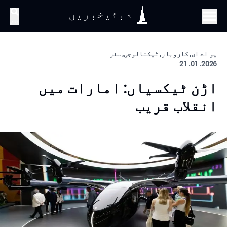
دبئیخبریں
تلاش
یو اے ای, کاروبار, ٹیکنالوجی, سفر
2026. 01. 21
اڑن ٹیکسیاں: امارات میں
انقلاب قریب