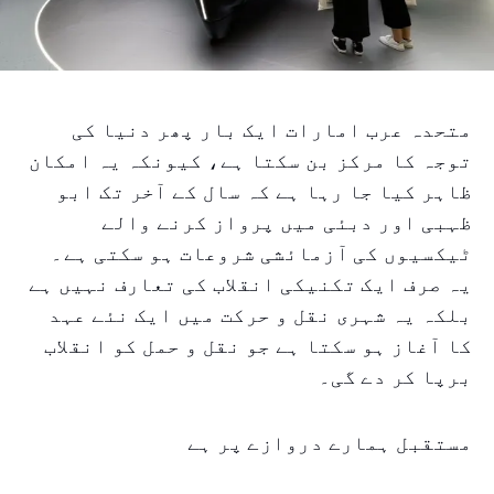
متحدہ عرب امارات ایک بار پھر دنیا کی
توجہ کا مرکز بن سکتا ہے، کیونکہ یہ امکان
ظاہر کیا جا رہا ہے کہ سال کے آخر تک ابو
ظہبی اور دبئی میں پرواز کرنے والے
ٹیکسیوں کی آزمائشی شروعات ہو سکتی ہے۔
یہ صرف ایک تکنیکی انقلاب کی تعارف نہیں ہے
بلکہ یہ شہری نقل و حرکت میں ایک نئے عہد
کا آغاز ہو سکتا ہے جو نقل و حمل کو انقلاب
برپا کر دے گی۔
مستقبل ہمارے دروازے پر ہے