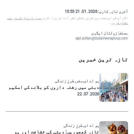
آخری تازہ کاری:
2026. 01. 21 15:53
اگر آپ کو اس صفحے پر کوئی غلطی نظر آئے تو براہ کرم
ہمیں ای میل کے ذریعے
مطلع کریں
۔
مصنف: زولتان ایگری
egri.zoltan@dubainewsgroup.com
تازہ ترین خبریں
یو اے ای, سفر, طرزِ زندگی
دبئی میں رشتہ داروں کو بلانے کی اسکیم
2026. 07. 22
یو اے ای, طرزِ زندگی
تازہ کھجوریں: دبئی کی ثقافت اور ہم