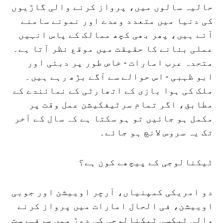
حالیہ سالوں میں، پرواز کرنے والی گاڑیوں
کی دنیا میں متعدد وعدے اور نمونے سامنے
آئے ہیں، پھر بھی کچھ ممالک کے پاس انہیں
عملی بنانے کا حقیقت میں موقع نظر آتا ہے۔
متحدہ عرب امارات - خاص طور پر دبئی اور
ابو ظہبی - اس حوالے سے آگے بڑھ رہے ہیں۔
ملک کی ہوا بازی کے اتھارٹی کے نمائندے کے
مطابق، اگر تمام سرٹیفکیشن عمل وقت پر
مکمل ہو جائیں تو ہو سکتا ہے کہ سال کے آخر
تک یہ سروس لانچ ہو جائے۔
ٹیکنالوجی کے پیچھے کون ہے؟
دو امریکی کمپنیاں، آرچر اوییشن اور جوبی
اوییشن، فی الحال امارات میں پرواز کرنے
والی ٹیکسی ٹیکنالوجی کی دوڑ میں سرفہرست