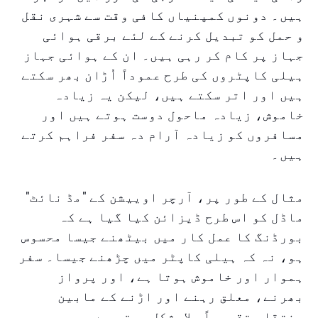
ہیں۔ دونوں کمپنیاں کافی وقت سے شہری نقل
و حمل کو تبدیل کرنے کے لئے برقی ہوائی
جہاز پر کام کر رہی ہیں۔ ان کے ہوائی جہاز
ہیلی کاپٹروں کی طرح عموداً اُڑان بھر سکتے
ہیں اور اتر سکتے ہیں، لیکن یہ زیادہ
خاموش، زیادہ ماحول دوست ہوتے ہیں اور
مسافروں کو زیادہ آرام دہ سفر فراہم کرتے
ہیں۔
مثال کے طور پر، آرچر اوییشن کے "مڈ نائٹ"
ماڈل کو اس طرح ڈیزائن کیا گیا ہے کہ
بورڈنگ کا عمل کار میں بیٹھنے جیسا محسوس
ہو، نہ کہ ہیلی کاپٹر میں چڑھنے جیسا۔ سفر
ہموار اور خاموش ہوتا ہے، اور پرواز
بھرنے، معلق رہنے اور اڑنے کے مابین
منتقلی تقریباً بلامشکل ہوتی ہے۔