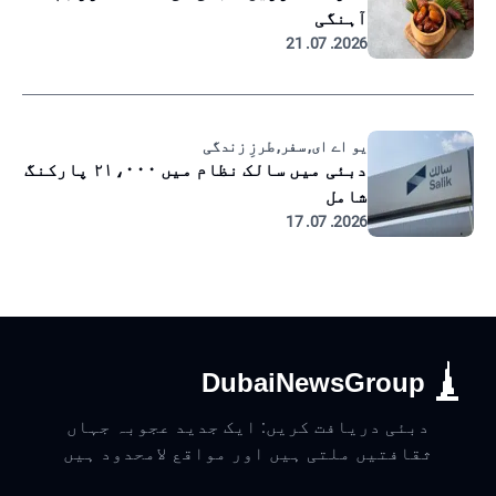
آہنگی
2026. 07. 21
یو اے ای, سفر, طرزِ زندگی
دبئی میں سالک نظام میں ۲۱،۰۰۰ پارکنگ
شامل
2026. 07. 17
DubaiNewsGroup
دبئی دریافت کریں: ایک جدید عجوبہ جہاں
ثقافتیں ملتی ہیں اور مواقع لامحدود ہیں