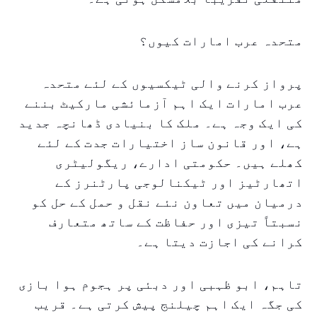
متحدہ عرب امارات کیوں؟
پرواز کرنے والی ٹیکسیوں کے لئے متحدہ
عرب امارات ایک اہم آزمائشی مارکیٹ بننے
کی ایک وجہ ہے۔ ملک کا بنیادی ڈھانچہ جدید
ہے، اور قانون ساز اختیارات جدت کے لئے
کھلے ہیں۔ حکومتی ادارے، ریگولیٹری
اتھارٹیز اور ٹیکنالوجی پارٹنرز کے
درمیان میں تعاون نئے نقل و حمل کے حل کو
نسبتاً تیزی اور حفاظت کے ساتھ متعارف
کرانے کی اجازت دیتا ہے۔
تاہم، ابو ظہبی اور دبئی پر ہجوم ہوا بازی
کی جگہ ایک اہم چیلنج پیش کرتی ہے۔ قریب