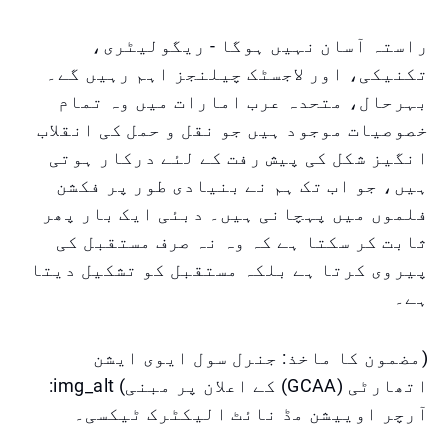
راستہ آسان نہیں ہوگا - ریگولیٹری،
تکنیکی، اور لاجسٹک چیلنجز اہم رہیں گے۔
بہرحال، متحدہ عرب امارات میں وہ تمام
خصوصیات موجود ہیں جو نقل و حمل کی انقلاب
انگیز شکل کی پیش رفت کے لئے درکار ہوتی
ہیں، جو اب تک ہم نے بنیادی طور پر فکشن
فلموں میں پہچانی ہیں۔ دبئی ایک بار پھر
ثابت کر سکتا ہے کہ وہ نہ صرف مستقبل کی
پیروی کرتا ہے بلکہ مستقبل کو تشکیل دیتا
ہے۔
(مضمون کا ماخذ: جنرل سول ایوی ایشن
اتھارٹی (GCAA) کے اعلان پر مبنی) img_alt:
آرچر اوییشن مڈ نائٹ الیکٹرک ٹیکسی۔