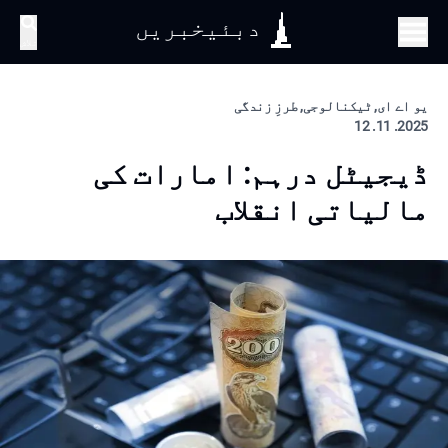
دبئیخبریں
تلاش
یو اے ای, ٹیکنالوجی, طرزِ زندگی
2025. 11. 12
ڈیجیٹل درہم: امارات کی
مالیاتی انقلاب