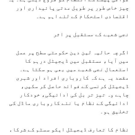
چیز خاص طور پر طویل مدتی پائیداری اور
اقتصادی استحکام کے لئے اہم ہے۔
نجی شعبے کے مستقبل پر اثر
اگرچہ حالیہ لین دین حکومتی سطح پر عمل
میں آیا، مستقبل میں ڈیجیٹل درہم کا
استعمال نجی شعبے میں بھی ہو سکتا ہے۔
مقصد یہ ہے کہ کاروباری افراد اور شہری
ڈیجیٹل کرنسی کے فوائد حاصل کر سکیں،
چاہے وہ تیز تر بل کی ادائیگی، خودکار
ادائیگی کے نظام یا نئے کاروباری ماڈل کی
تخلیق ہو۔
نظام کا تعارف ڈیجیٹل ایکو سسٹم کے شرکاء