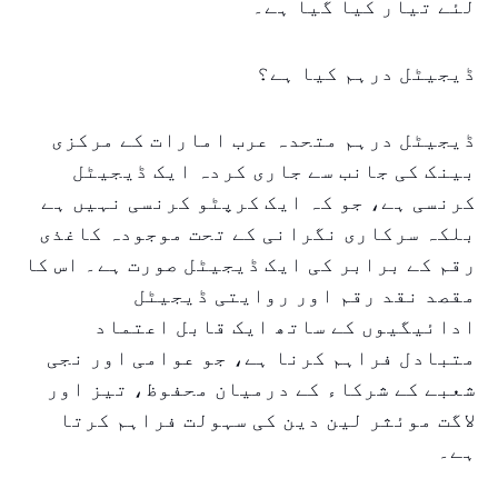
لئے تیار کیا گیا ہے۔
ڈیجیٹل درہم کیا ہے؟
ڈیجیٹل درہم متحدہ عرب امارات کے مرکزی
بینک کی جانب سے جاری کردہ ایک ڈیجیٹل
کرنسی ہے، جو کہ ایک کرپٹو کرنسی نہیں ہے
بلکہ سرکاری نگرانی کے تحت موجودہ کاغذی
رقم کے برابر کی ایک ڈیجیٹل صورت ہے۔ اس کا
مقصد نقد رقم اور روایتی ڈیجیٹل
ادائیگیوں کے ساتھ ایک قابل اعتماد
متبادل فراہم کرنا ہے، جو عوامی اور نجی
شعبے کے شرکاء کے درمیان محفوظ، تیز اور
لاگت موئثر لین دین کی سہولت فراہم کرتا
ہے۔