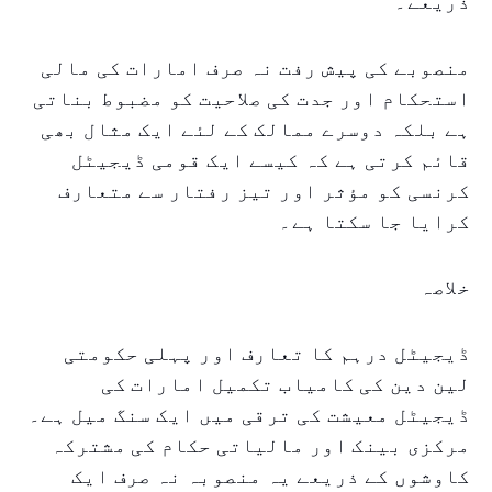
ذریعے۔
منصوبے کی پیش رفت نہ صرف امارات کی مالی
استحکام اور جدت کی صلاحیت کو مضبوط بناتی
ہے بلکہ دوسرے ممالک کے لئے ایک مثال بھی
قائم کرتی ہے کہ کیسے ایک قومی ڈیجیٹل
کرنسی کو مؤثر اور تیز رفتار سے متعارف
کرایا جا سکتا ہے۔
خلاصہ
ڈیجیٹل درہم کا تعارف اور پہلی حکومتی
لین دین کی کامیاب تکمیل امارات کی
ڈیجیٹل معیشت کی ترقی میں ایک سنگ میل ہے۔
مرکزی بینک اور مالیاتی حکام کی مشترکہ
کاوشوں کے ذریعے یہ منصوبہ نہ صرف ایک