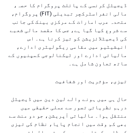
ڈیجیٹل کرنسی کے پائلٹ پروگرام کا حصہ،
مالی انفراسٹرکچر تبدیلی (FIT) پروگرام،
متحدہ عرب امارات کے مرکزی بینک کی جانب
سے شروع کیا گیا ہے، جس کا مقصد مالی شعبے
کی ڈیجیٹلائزیشن کو تیز کرنا ہے۔ اس
انیشیٹیو میں مقامی ریگولیٹری ادارے،
مالیاتی ادارے اور ٹیکنالوجی کمپنیوں کے
ساتھ تعاون شامل ہے۔
تیزی، مؤثریت اور شفافیت
حال ہی میں ہونے والے لین دین میں ڈیجیٹل
درہم نظریاتی تصور سے عملی حقیقی میں
منتقل ہوا۔ مالیاتی آپریشن، جو دو منٹ سے
بھی کم وقت میں انجام پایا، نظام کی تیزی
کو ظاہر کرتا ہے، جو حکومتی مالیاتی