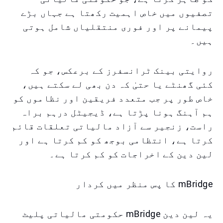
تصفیوں میں خاص اہمیت رکھتا ہے جہاں بڑے
پیمانے پر اور فوری منتقلیاں شامل ہوتی
ہیں۔
روایتی بینک ٹرانسفرز کے برعکس، جو کہ
کئی گھنٹے یا حتیٰ کہ دن بھی لے سکتے ہیں،
خاص طور پر جب متعدد فریقین اور نظاموں کو
ہم آہنگ ہونا پڑتا ہے، ڈیجیٹل درہم براہ
راست، زنجیر سے آزاد مالیاتی تعلقات قائم
کرتا ہے، انتظامی بوجھ کو کم کرتا ہے اور
لین دین کے اخراجات کو کم کرتا ہے۔
mBridge کا پس منظر میں کردار
یہ لین دین mBridge حکومتی مالیاتی پلیٹ