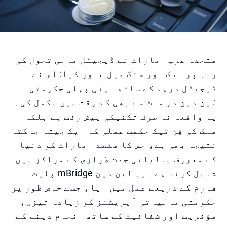
متحدہ عرب امارات نے ڈیجیٹل مالی تحول کی
راہ پر ایک اور سنگ میل عبور کیا: اس نے
ڈیجیٹل درہم کے ساتھ اپنی پہلی حکومتی
لین دین دو منٹ سے بھی کم وقت میں مکمل کی۔
یہ واقعہ نہ صرف تکنیکی پیش رفت ہے بلکہ
ملک کی فِن ٹیک حکمت عملی کا ایک جیتا جاگتا
نتیجہ بھی ہے، جس کا مقصد امارات کو دنیا
کے معروف مالیاتی جدت طرازی کے مراکز میں
شامل کرنا ہے۔ یہ لین دین mBridge پلیٹ
فارم کے ذریعے عمل میں آیا، جسے خاص طور پر
حکومتی مالیاتی آپریشنز کو زیادہ تیزی،
مؤثریت اور شفافیت کے ساتھ انجام دینے کے