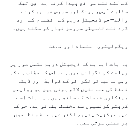
کے لئے نئے مواقع پیدا کرتا ہے—فِن ٹیک
سٹارٹ اَپس، بینک اور سروس فراہم کرنے
والے—جو ڈیجیٹل درہم کے انضمام کے ارد
گرد نئے تخلیقی سروسز تیار کر سکتے ہیں۔
ریگولیٹری اعتماد اور تحفظ
یہ بات اہم ہے کہ ڈیجیٹل درہم مکمل طور پر
ریاست کی نگرانی میں ہے۔ اس کا مطلب ہے کہ
وہی مالیاتی نگرانی کے ضوابط اور ڈیٹا
تحفظ کی ضمانتیں لاگو ہوتی ہیں جو روایتی
بینکاری خدمات کے ساتھ ہیں۔ یہ بات اسے
کرپٹو کرنسیوں سے مختلف بناتی ہے، جو کہ
غیر مرکزیت پذیر، اکثر غیر منظم نظاموں
پر مبنی ہوتی ہیں۔