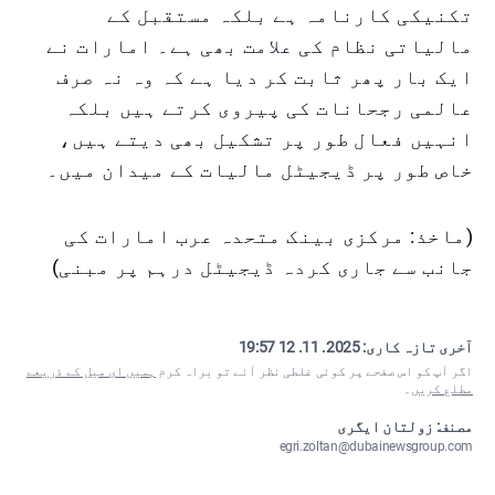
تکنیکی کارنامہ ہے بلکہ مستقبل کے
مالیاتی نظام کی علامت بھی ہے۔ امارات نے
ایک بار پھر ثابت کر دیا ہے کہ وہ نہ صرف
عالمی رجحانات کی پیروی کرتے ہیں بلکہ
انہیں فعال طور پر تشکیل بھی دیتے ہیں،
خاص طور پر ڈیجیٹل مالیات کے میدان میں۔
(ماخذ: مرکزی بینک متحدہ عرب امارات کی
جانب سے جاری کردہ ڈیجیٹل درہم پر مبنی)
آخری تازہ کاری:
2025. 11. 12 19:57
اگر آپ کو اس صفحے پر کوئی غلطی نظر آئے تو براہ کرم
ہمیں ای میل کے ذریعے
مطلع کریں
۔
مصنف: زولتان ایگری
egri.zoltan@dubainewsgroup.com