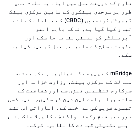
فارم کے ذریعے عمل میں آیا۔ یہ نظام خاص
طور پر سرحدی بینکوں کے مابین مرکزی بینک
ڈیجیٹل کرنسیوں (CBDC) کے تبادلے کے لئے
تیار کیا گیا ہے، تاکہ باہم انتر
آپریبلٹی کو یقینی بنایا جا سکے اور
حکومتی سطح کے مالیاتی عمل کو تیز کیا جا
سکے۔
mBridge کے پیچھے کا خیال یہ ہے کہ مختلف
ممالک کے مرکزی بینک، وزارت خزانہ اور
سرکاری تنظیمیں تیزی سے اور شفافیت کے
ساتھ براہ راست لین دین کر سکیں، بغیر کسی
تیسرے فریق کی مداخلت کے۔ اماراتی اس نئے
دور میں قدم رکھنے والا خطے کا پہلا ملک بنا،
اپنی تکنیکی قیادت کا مظاہرہ کرکے۔