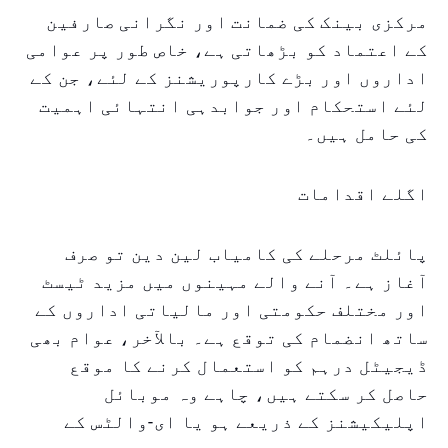
مرکزی بینک کی ضمانت اور نگرانی صارفین
کے اعتماد کو بڑھاتی ہے، خاص طور پر عوامی
اداروں اور بڑے کارپوریشنز کے لئے، جن کے
لئے استحکام اور جوابدہی انتہائی اہمیت
کی حامل ہیں۔
اگلے اقدامات
پائلٹ مرحلے کی کامیاب لین دین تو صرف
آغاز ہے۔ آنے والے مہینوں میں مزید ٹیسٹ
اور مختلف حکومتی اور مالیاتی اداروں کے
ساتھ انضمام کی توقع ہے۔ بالآخر، عوام بھی
ڈیجیٹل درہم کو استعمال کرنے کا موقع
حاصل کر سکتے ہیں، چاہے وہ موبائل
اپلیکیشنز کے ذریعے ہو یا ای-والٹس کے