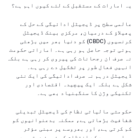
یہ امارات کے مستقبل کے لئے کیوں اہم ہے؟
عالمی سطح پر ڈیجیٹل ادائیگی کے حل کے
پھیلاؤ کے درمیان، مرکزی بینک ڈیجیٹل
کرنسیوں (CBDC) کو دنیا بھر میں بڑھتی
ہوئی توجہ حاصل ہو رہی ہے۔ اماراتی حکومت
نہ صرف ان رجحانات کی پیروی کر رہی ہے بلکہ
انہیں فعال طور پر تشکیل دے رہی ہے۔
ڈیجیٹل درہم نہ صرف ادائیگی کی ایک نئی
شکل ہے بلکہ ایک پیچیدہ اقتصادی اور
تکنیکی وژن کا سنگبنیاد بھی ہے۔
حکومتی مالیاتی نظام کی ڈیجیٹل تبدیلی
شفافیت بڑھاتی ہے، ممکنہ بدعنوانیوں کو
کم کرتی ہے، اور بھروسے پر مبنی مؤثر
عوامی پیسے کے انتظام کو فروغ دیتی ہے۔ یہ