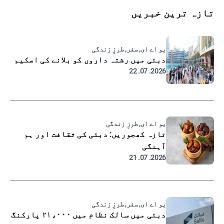
تازہ ترین خبریں
یو اے ای, سفر, طرزِ زندگی
دبئی میں رشتہ داروں کو بلانے کی اسکیم
2026. 07. 22
یو اے ای, طرزِ زندگی
تازہ کھجوریں: دبئی کی ثقافت اور ہم
آہنگی
2026. 07. 21
یو اے ای, سفر, طرزِ زندگی
دبئی میں سالک نظام میں ۲۱،۰۰۰ پارکنگ