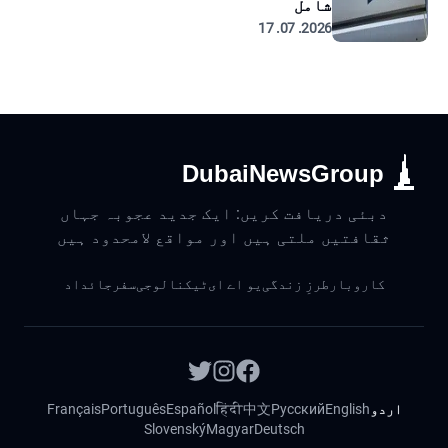
شامل
2026. 07. 17
DubaiNewsGroup
دبئی دریافت کریں: ایک جدید عجوبہ جہاں
ثقافتیں ملتی ہیں اور مواقع لامحدود ہیں
کاروبار
طرزِ زندگی
یو اے ای
ٹیکنالوجی
سفر
جائداد
اردو
English
Русский
中文
हिंदी
Español
Português
Français
Slovenský
Magyar
Deutsch