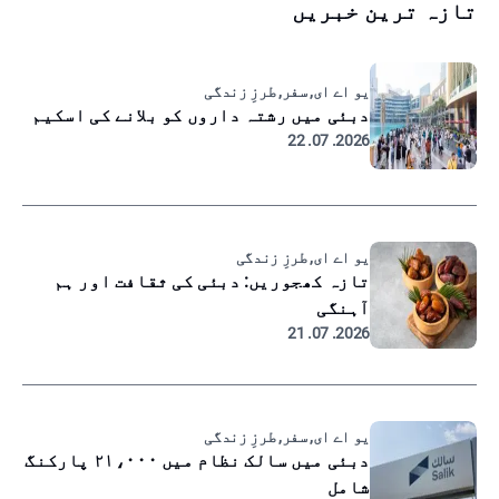
تازہ ترین خبریں
یو اے ای, سفر, طرزِ زندگی
دبئی میں رشتہ داروں کو بلانے کی اسکیم
2026. 07. 22
یو اے ای, طرزِ زندگی
تازہ کھجوریں: دبئی کی ثقافت اور ہم
آہنگی
2026. 07. 21
یو اے ای, سفر, طرزِ زندگی
دبئی میں سالک نظام میں ۲۱،۰۰۰ پارکنگ
شامل