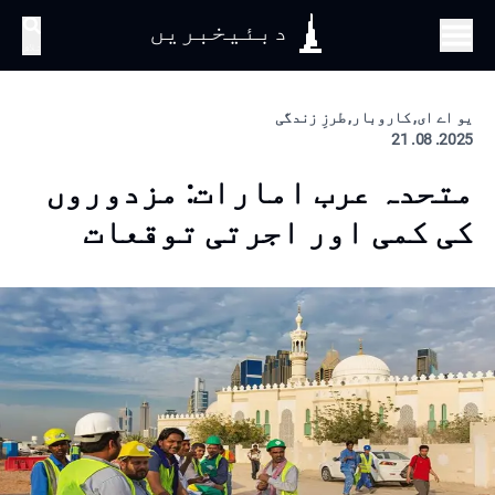
دبئیخبریں
تلاش
یو اے ای, کاروبار, طرزِ زندگی
2025. 08. 21
متحدہ عرب امارات: مزدوروں
کی کمی اور اجرتی توقعات