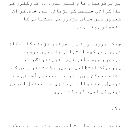
پر برطرفیاں عام نہیں ہیں۔ یہ کارکنوں کی
مذاکراتی حیثیت کو بڑھاتا ہے، خاص کر ان
شعبوں میں جہاں مزدور کی دستیابی کا
انحصار ہوتا ہے۔
جبکہ پوری بورڈ پر اجرتیں بڑھنے کا امکان
نہیں ہے، کچھ انتہائی طلب میں موجود
عہدوں، جیسے آئی ٹی، انجینئرنگ، اور
پروجیکٹ انتظامیہ، میں بڑے تنخواہوں کے
اضافے ممکن ہیں۔ زیادہ عمومی، آسانی سے
تبدیل ہونے والے عہدے زیادہ معتدل اجرتی
ترقی کی امید کر سکتے ہیں۔
خلاصہ
متحدہ عرب امارات اور وسیع تر خلیجی علاقے