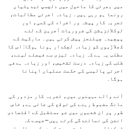
میں بھرتی کا ماحول میں دلچسپ تبدیلیاں
رونما ہو رہی ہیں۔ زیادہ اجرتی مطالبات،
تجربہ کار پیشہ ور افراد کی کمی، اور
لوکلائزیشن کی ضروریات آجرین کے لئے
پیچیدہ چیلنجز پیش کرتی ہیں۔ مارکیٹ کے
کھلاڑیوں کو زیادہ لچکدار ہونا ہوگا: اس کا
مطلب یہ ہے کہ زیادہ تیزی سے فیصلے لینے،
طلب کی زیادہ درست تشخیص، اور زیادہ ہدفی
اجرتی پالیسی کی حکمت عملیاں اپنانا
ہوگا۔
آنے والے مہینوں میں، تجربہ کار مزدور کی
مانگ مضبوط رہنے کی توقع کی جاتی ہے، خاص
طور پر ان شعبوں میں جو مستقبل کے اقتصادی
انجن کی نمائندگی کرتے ہیں—جیسے کہ
ٹیکنالوجی، سیاحت، صحت کی دیکھ بھال، اور