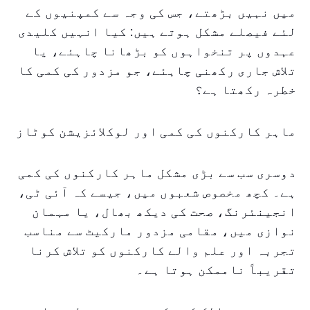
میں نہیں بڑھتے، جس کی وجہ سے کمپنیوں کے
لئے فیصلے مشکل ہوتے ہیں: کیا انہیں کلیدی
عہدوں پر تنخواہوں کو بڑھانا چاہئے، یا
تلاش جاری رکھنی چاہئے، جو مزدور کی کمی کا
خطرہ رکھتا ہے؟
ماہر کارکنوں کی کمی اور لوکلائزیشن کوٹاز
دوسری سب سے بڑی مشکل ماہر کارکنوں کی کمی
ہے۔ کچھ مخصوص شعبوں میں، جیسے کہ آئی ٹی،
انجینئرنگ، صحت کی دیکھ بھال، یا مہمان
نوازی میں، مقامی مزدور مارکیٹ سے مناسب
تجربہ اور علم والے کارکنوں کو تلاش کرنا
تقریباً ناممکن ہوتا ہے۔