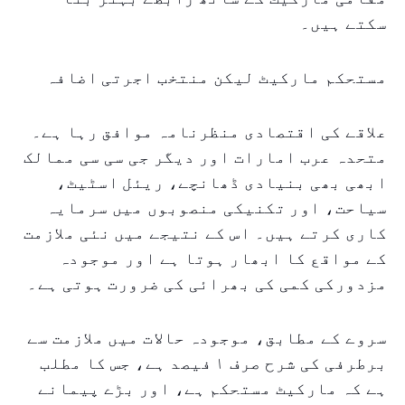
سکتے ہیں۔
مستحکم مارکیٹ لیکن منتخب اجرتی اضافہ
علاقے کی اقتصادی منظرنامہ موافق رہا ہے۔
متحدہ عرب امارات اور دیگر جی سی سی ممالک
ابھی بھی بنیادی ڈھانچے، ریئل اسٹیٹ،
سیاحت، اور تکنیکی منصوبوں میں سرمایہ
کاری کرتے ہیں۔ اس کے نتیجے میں نئی ملازمت
کے مواقع کا ابھار ہوتا ہے اور موجودہ
مزدورکی کمی کی بھرائی کی ضرورت ہوتی ہے۔
سروے کے مطابق، موجودہ حالات میں ملازمت سے
برطرفی کی شرح صرف ۱ فیصد ہے، جس کا مطلب
ہے کہ مارکیٹ مستحکم ہے، اور بڑے پیمانے