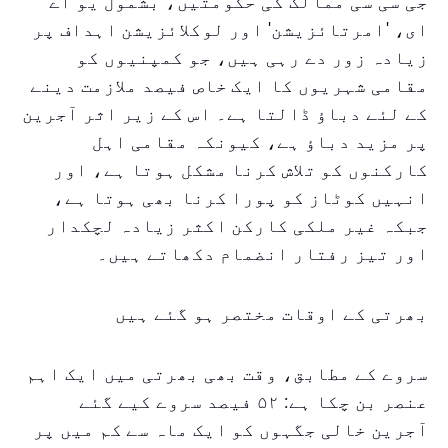
جی سی سی ممالک کی حکومتیں، بشمول یو اے
ای، 'امرتائزیشن' اور لوکلائزیشن اہداف پر
زیادہ زور دے رہی ہیں، جو کمپنیوں کو
مقامی شہریوں کا ایک خاص فیصد ملازمت دینے
کے لئے دباؤ ڈالتا ہے۔ اس کے زیر اثر آجرین
پر مزید دباؤ ہے، کیونکہ مقامی اہل
کارکنوں کو تلاش کرنا مشکل ہوتا ہے، اور
انہیں کوٹاز کو پورا کرنا بھی ہوتا ہے،
جبکہ غیر ملکی کارکن اکثر زیادہ لچکدار
اور تیز رفتار انضمام دکھاتے ہیں۔
بھرتی کے اوقات مختصر ہو گئے ہیں
سروے کے مطابق، وقت بھی بھرتی میں ایک اہم
عنصر بن چکا ہے: ۵۲ فیصد سروے کیے گئے
آجرین خالی جگہوں کو ایک ماہ سے کم میں پر