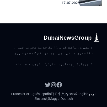
2026. 07. 17
DubaiNewsGroup
دبئی دریافت کریں: ایک جدید عجوبہ جہاں
ثقافتیں ملتی ہیں اور مواقع لامحدود ہیں
کاروبار
طرزِ زندگی
یو اے ای
ٹیکنالوجی
سفر
جائداد
اردو
English
Русский
中文
हिंदी
Español
Português
Français
Slovenský
Magyar
Deutsch