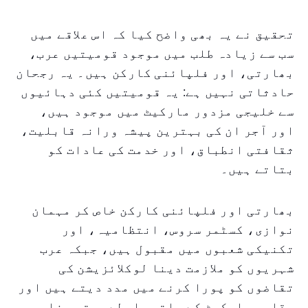
تحقیق نے یہ بھی واضح کیا کہ اس علاقے میں
سب سے زیادہ طلب میں موجود قومیتیں عرب،
بھارتی، اور فلپائنی کارکن ہیں۔ یہ رجحان
حادثاتی نہیں ہے: یہ قومیتیں کئی دہائیوں
سے خلیجی مزدور مارکیٹ میں موجود ہیں،
اور آجر ان کی بہترین پیشہ ورانہ قابلیت،
ثقافتی انطباق، اور خدمت کی عادات کو
بتاتے ہیں۔
بھارتی اور فلپائنی کارکن خاص کر مہمان
نوازی، کسٹمر سروس، انتظامیہ، اور
تکنیکی شعبوں میں مقبول ہیں، جبکہ عرب
شہریوں کو ملازمت دینا لوکلائزیشن کی
تقاضوں کو پورا کرنے میں مدد دیتے ہیں اور
مقامی مارکیٹ کے ساتھ رابطے بہتر بنا