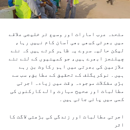
متحدہ عرب امارات اور وسیع تر خلیجی علاقے
میں بھرتی کبھی بھی آسان کام نہیں رہا،
لیکن حالیہ سروے یہ ظاہر کرتے ہیں کہ نئے
چیلنجز ابھرے ہیں، جو کمپنیوں کے لئے نئے
ملازمین کی بھرتی میں اہم رکاوٹ بن رہے
ہیں۔ نوکریگلف کے تحقیق کے مطابق، سب سے
بڑی مشکلات موجودہ وقت میں زیادہ اجرتی
مطالبات اور صحیح مہارت والے کارکنوں کی
کمی میں پائی جاتی ہیں۔
اجرتی مطالبات اور زندگی کی بڑھتی لاگت کا
اثر