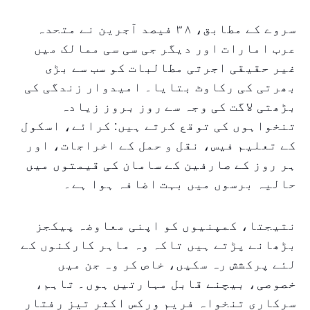
سروے کے مطابق، ۳۸ فیصد آجرین نے متحدہ
عرب امارات اور دیگر جی سی سی ممالک میں
غیر حقیقی اجرتی مطالبات کو سب سے بڑی
بھرتی کی رکاوٹ بتایا۔ امیدوار زندگی کی
بڑھتی لاگت کی وجہ سے روز بروز زیادہ
تنخواہوں کی توقع کرتے ہیں: کرائے، اسکول
کے تعلیم فیس، نقل و حمل کے اخراجات، اور
ہر روز کے صارفین کے سامان کی قیمتوں میں
حالیہ برسوں میں بہت اضافہ ہوا ہے۔
نتیجتا، کمپنیوں کو اپنی معاوضہ پیکجز
بڑھانے پڑتے ہیں تاکہ وہ ماہر کارکنوں کے
لئے پرکشش رہ سکیں، خاص کر وہ جن میں
خصوصی، بیچنے قابل مہارتیں ہوں۔ تاہم،
سرکاری تنخواہ فریم ورکس اکثر تیز رفتار