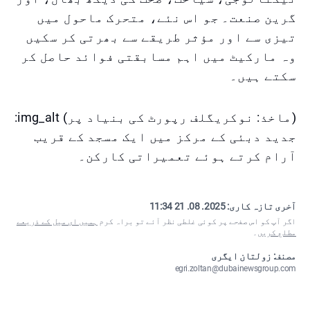
گرین صنعت۔ جو اس نئے، متحرک ماحول میں
تیزی سے اور مؤثر طریقے سے بھرتی کر سکیں
وہ مارکیٹ میں اہم مسابقتی فوائد حاصل کر
سکتے ہیں۔
(ماخذ: نوکریگلف رپورٹ کی بنیاد پر) img_alt:
جدید دبئی کے مرکز میں ایک مسجد کے قریب
آرام کرتے ہوئے تعمیراتی کارکن۔
آخری تازہ کاری:
2025. 08. 21 11:34
اگر آپ کو اس صفحے پر کوئی غلطی نظر آئے تو براہ کرم
ہمیں ای میل کے ذریعے
مطلع کریں
۔
مصنف: زولتان ایگری
egri.zoltan@dubainewsgroup.com