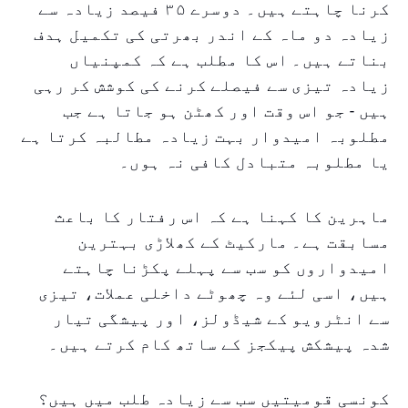
کرنا چاہتے ہیں۔ دوسرے ۳۵ فیصد زیادہ سے
زیادہ دو ماہ کے اندر بھرتی کی تکمیل ہدف
بناتے ہیں۔ اس کا مطلب ہے کہ کمپنیاں
زیادہ تیزی سے فیصلے کرنے کی کوشش کر رہی
ہیں - جو اس وقت اور کھٹن ہو جاتا ہے جب
مطلوبہ امیدوار بہت زیادہ مطالبہ کرتا ہے
یا مطلوبہ متبادل کافی نہ ہوں۔
ماہرین کا کہنا ہے کہ اس رفتار کا باعث
مسابقت ہے۔ مارکیٹ کے کھلاڑی بہترین
امیدواروں کو سب سے پہلے پکڑنا چاہتے
ہیں، اسی لئے وہ چھوٹے داخلی عملات، تیزی
سے انٹرویو کے شیڈولز، اور پیشگی تیار
شدہ پیشکش پیکجز کے ساتھ کام کرتے ہیں۔
کونسی قومیتیں سب سے زیادہ طلب میں ہیں؟