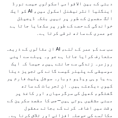
دبئی کے بین الاقوامی اسکولوں جیسے نورڈ
اینگلیا انٹرنیشنل اسکول میں، AI کو ایک
الگ مضمون کے طور پر نہیں بلکہ ڈیجیٹل
خواندگی کے حصے کے طور پر سکھایا جاتا ہے
جو عمری کے ساتھ ترقی کرتا ہے۔
سب سے کم عمر کے لئے، AI ان مثالوں کے ذریعہ
متعارف کرایا جاتا ہے جو وہ پہلے سے اپنی
روزمرہ زندگی سے جانتے ہیں، جیسا کہ ایک
موسیقی کے پلیئر کیسے گانے کی تجویز دیتا
ہے یا وہی ویڈیو دوبارہ سوشل پلیٹ فارم پر
کیوں دیکھتے ہیں۔ ان تجربات کے ساتھ
گفتگو، کھیل کی سرگرمیاں، اور کاغذ پر
مبنی مشقیں ہوتی ہیں—جس کا مقصد سکرین کے
وقت میں اضافہ کرنے کے بجائے معقول
مکالمے کی حوصلہ افزائی اور تلاش کرنا ہے۔