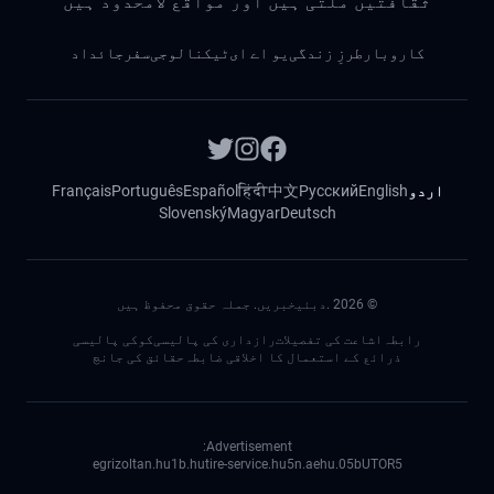
ثقافتیں ملتی ہیں اور مواقع لامحدود ہیں
کاروبار
طرزِ زندگی
یو اے ای
ٹیکنالوجی
سفر
جائداد
اردو
English
Русский
中文
हिंदी
Español
Português
Français
Slovenský
Magyar
Deutsch
©
2026
.دبئیخبریں. جملہ حقوق محفوظ ہیں
رابطہ
اشاعت کی تفصیلات
رازداری کی پالیسی
کوکی پالیسی
ذرائع کے استعمال کا اخلاقی ضابطہ
حقائق کی جانچ
Advertisement:
egrizoltan.hu
1b.hu
tire-service.hu
5n.ae
05.hu
bUTOR5