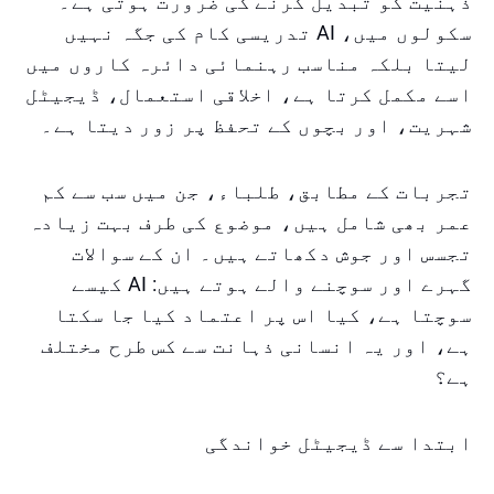
ذہنیت کو تبدیل کرنے کی ضرورت ہوتی ہے۔
سکولوں میں، AI تدریسی کام کی جگہ نہیں
لیتا بلکہ مناسب رہنمائی دائرہ کاروں میں
اسے مکمل کرتا ہے، اخلاقی استعمال، ڈیجیٹل
شہریت، اور بچوں کے تحفظ پر زور دیتا ہے۔
تجربات کے مطابق، طلباء، جن میں سب سے کم
عمر بھی شامل ہیں، موضوع کی طرف بہت زیادہ
تجسس اور جوش دکھاتے ہیں۔ ان کے سوالات
گہرے اور سوچنے والے ہوتے ہیں: AI کیسے
سوچتا ہے، کیا اس پر اعتماد کیا جا سکتا
ہے، اور یہ انسانی ذہانت سے کس طرح مختلف
ہے؟
ابتدا سے ڈیجیٹل خواندگی