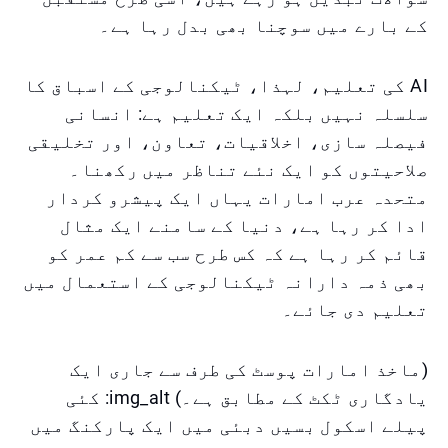
کے بارے میں سوچنا بھی بدل رہا ہے۔
AI کی تعلیم، لہذا، ٹیکنالوجی کے اسباق کا
سلسلہ نہیں بلکہ ایک تعلیم ہے: انسانی
فیصلہ سازی، اخلاقیات، تعاون، اور تخلیقی
صلاحیتوں کو ایک نئے تناظر میں رکھنا۔
متحدہ عرب امارات یہاں ایک پیشرو کردار
ادا کر رہا ہے، دنیا کے سامنے ایک مثال
قائم کر رہا ہے کہ کس طرح سب سے کم عمر کو
بھی ذمہ دارانہ ٹیکنالوجی کے استعمال میں
تعلیم دی جائے۔
(ماخذ امارات پوسٹ کی طرف سے جاری ایک
یادگاری ٹکٹ کے مطابق ہے۔) img_alt: کئی
پیلے اسکول بسیں دبئی میں ایک پارکنگ میں