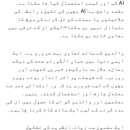
AI کب اور کیسے استعمال کیا جا سکتا ہے۔
مقصد واضح ہے: AI بچوں کی تخیل، رابطہ کی
صلاحیتوں یا مسئلے کو حل کرنے کی سوچ کا
متبادل نہیں بن سکتا—لیکن ان کے ترقی میں
معاون ثابت ہو سکتا ہے۔
والدین کے ساتھ تعاون بہت ضروری ہے۔ ایک
ایسی دنیا میں جہاں الگورتم صحت کی دیکھ
بھال، ملازمت مارکیٹ، خبریں کھپت، اور
روزمرہ کے فیصلے پر اثر انداز ہوتے ہیں،
بچوں کے لیے ضروری ہے کہ وہ ابتدائی عمر سے
معتدل صارف اور استعمال کنندہ بنیں۔
معلمین اور والدین کو اس کا حصول میں ان کی
مدد کرنے کے لیے ایک ساتھ کام کرنا چاہیے۔
ایک مضمون سے زیادہ: نظریے کی تشکیل