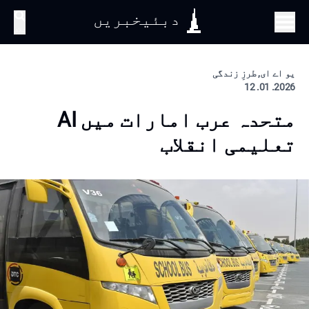
دبئیخبریں
تلاش
یو اے ای, طرزِ زندگی
2026. 01. 12
متحدہ عرب امارات میں AI
تعلیمی انقلاب