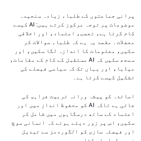
پرانی جماعتوں کے طلباء زیادہ سنجیدہ
موضوعات پر توجہ مرکوز کرتے ہیں: AI کیسے
کام کرتا ہے، تعصب، اعتماد، اور اخلاقی
معضلات۔ مقصد یہ ہے کہ طلباء سوالات کر
سکیں، معلومات کا اندازہ لگا سکیں، اور
سمجھ سکیں کہ AI مستقبل کے کام کے مقامات،
میڈیا، اور یہاں تک کہ سیاسی فیصلے کی
تشکیل کیسے کرتا ہے۔
اساتذہ کو پیشہ ورانہ تربیت فراہم کی
جاتی ہے تاکہ AI کو محفوظ انداز میں اور
اعتماد کے ساتھ درسگاہوں میں شامل کر
سکیں، اس پر زور دیتے ہوئے کہ انسانی سوچ
اور فیصلہ سازی کو الگوردمز سے تبدیل
نہیں کیا جا سکتا۔