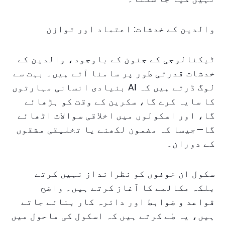
والدین کے خدشات: اعتماد اور توازن
ٹیکنالوجی کے جنون کے باوجود، والدین کے
خدشات قدرتی طور پر سامنا آتے ہیں۔ بہت سے
لوگ ڈرتے ہیں کہ AI بنیادی انسانی مہارتوں
کا سایہ کرے گا، سکرین کے وقت کو بڑھائے
گا، اور اسکولوں میں اخلاقی سوالات اٹھائے
گا—جیسا کہ مضمون لکھنے یا تخلیقی مشقوں
کے دوران۔
سکول ان خوفوں کو نظرانداز نہیں کرتے
بلکہ مکالمے کا آغاز کرتے ہیں۔ واضح
قواعد و ضوابط اور دائرہ کار بنائے جاتے
ہیں، یہ طے کرتے ہیں کہ اسکول کی ماحول میں