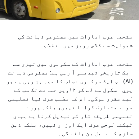
متحدہ عرب امارات میں مصنوعی ذہانت کی
شمولیت سے کلاس رومز میں انقلاب
متحدہ عرب امارات کے سکولوں میں تیزی سے
ایک تاریخی تبدیلی آ رہی ہے: مصنوعی ذہانت
(AI) اب ایک سرکاری نصاب کا حصہ بن رہی ہے جو
پري اسکول سے لے کر ۱۲ويں جماعت تک سب کے
لیے مقرر ہوگی۔ اس کا مطلب صرف نیا تعلیمی
مواد متعارف کرانا نہیں، بلکہ پورے
تعلیمی طریقۂ کار کو تبدیل کرنا ہے جہاں
ٹیکنالوجی صرف ایک اوزار نہیں، بلکہ ذہن
سازی کا عامل بن جائے گی۔