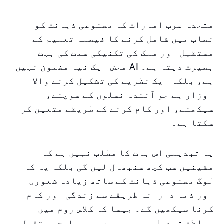
متحدہ عرب امارات کا مصنوعی ذہانت کو
نصاب میں شامل کرنے کا فیصلہ تعلیم کے
مستقبل اور ملک کی تکنیکی سمت کی بہت
بصیرت دیتا ہے۔ AI محض ایک نیا مضمون نہیں
ہے، بلکہ ایک نظریے کی تشکیل کرنے والا
اوزار ہے جو آئندہ نسلوں کے سوچنے،
سیکھنے، اور کام کرنے کے طریقے متعین کر
سکتا ہے۔
یہ تبدیلی اس بات کا مطلب نہیں ہے کہ
مشینیں سب کچھ سنبھال لیں گی بلکہ یہ کہ
لوگ مصنوعی ذہانت کے ساتھ زیادہ شعوری
اور ذمہ دارانہ طریقے سے زندگی اور کام
کرنا سیکھیں گے۔ جیسا کہ کلاس روم میں
سوالات تبدیل ہو رہے ہیں، اسی طرح مستقبل