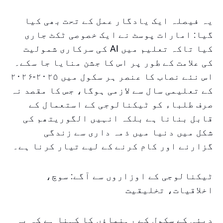
یہ فیصلہ ایک یادگار عمل کے تحت بھی کیا
گیا: امارات پوسٹ نے ایک خصوصی ٹکٹ جاری
کیا تاکہ تعلیم میں AI کی سرکاری شمولیت
کی علامت کے طور پر اس کا جشن منایا جا سکے۔
اس نئے نصاب کا عنصر ہر سکول میں ۲۰۲۵-۲۰۲۶
کے تعلیمی سال سے لازمی ہوگا، جس کا مقصد نہ
صرف طلباء کو ٹیکنالوجی کے استعمال کے
قابل بنانا ہے بلکہ انہیں الگوریتھم کی
شکل میں دنیا میں ذمہ داری سے زندگی
گزارنے اور کام کرنے کے لیے تیار کرنا ہے۔
ٹیکنالوجی کے اوزاروں سے آگے: سوچ،
اخلاقیات، تخلیقیت
دبئی کے سکول کے رہنماؤں کا کہنا ہے کہ یہ