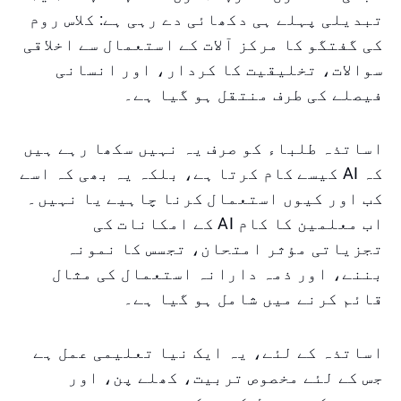
تبدیلی پہلے ہی دکھائی دے رہی ہے: کلاس روم
کی گفتگو کا مرکز آلات کے استعمال سے اخلاقی
سوالات، تخلیقیت کا کردار، اور انسانی
فیصلے کی طرف منتقل ہو گیا ہے۔
اساتذہ طلباء کو صرف یہ نہیں سکھا رہے ہیں
کہ AI کیسے کام کرتا ہے، بلکہ یہ بھی کہ اسے
کب اور کیوں استعمال کرنا چاہیے یا نہیں۔
اب معلمین کا کام AI کے امکانات کی
تجزیاتی مؤثر امتحان، تجسس کا نمونہ
بننے، اور ذمہ دارانہ استعمال کی مثال
قائم کرنے میں شامل ہو گیا ہے۔
اساتذہ کے لئے، یہ ایک نیا تعلیمی عمل ہے
جس کے لئے مخصوص تربیت، کھلے پن، اور