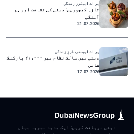
یو اے ای, طرزِ زندگی
تازہ کھجوریں: دبئی کی ثقافت اور ہم
آہنگی
2026. 07. 21
یو اے ای, سفر, طرزِ زندگی
دبئی میں سالک نظام میں ۲۱،۰۰۰ پارکنگ
شامل
2026. 07. 17
DubaiNewsGroup
دبئی دریافت کریں: ایک جدید عجوبہ جہاں