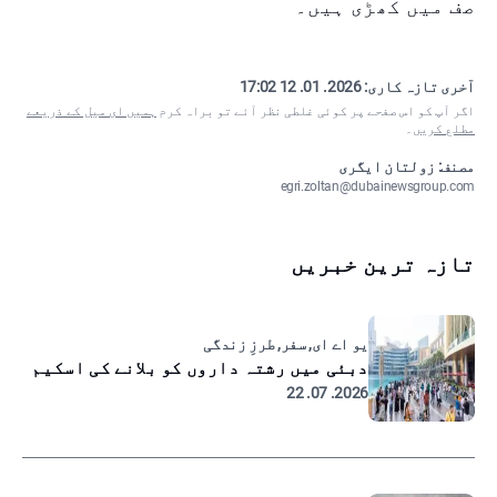
صف میں کھڑی ہیں۔
آخری تازہ کاری:
2026. 01. 12 17:02
اگر آپ کو اس صفحے پر کوئی غلطی نظر آئے تو براہ کرم
ہمیں ای میل کے ذریعے
مطلع کریں
۔
مصنف: زولتان ایگری
egri.zoltan@dubainewsgroup.com
تازہ ترین خبریں
یو اے ای, سفر, طرزِ زندگی
دبئی میں رشتہ داروں کو بلانے کی اسکیم
2026. 07. 22