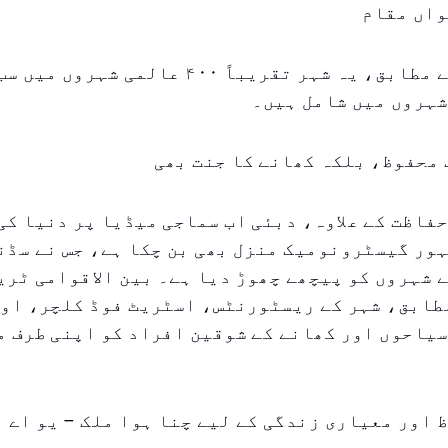
واں مقام
نبیو ڈیٹا کے مطابق، یہ شہر تقریباً ۴۰۰ عالمی شہر
شہروں میں شامل ہیں۔
 محفوظ، بلکہ کھانے کا جنت بھی
فاظت کے علاوہ، دبئی اب سماجی میڈیا پر دنیا کی
ور گیسٹرونومیک منزل بھی بن چکا ہے، جس نے سڈن
 شہروں کو پیچھے چھوڑ دیا ہے۔ بین الاقوامی ٹر
مطابق، شہر کے ریسٹورنٹس، اسٹریٹ فوڈ کلچر، او
یاحوں اور کھانے کے شوقین افراد کو اپنی طرف م
 اور معیاری زندگی کے لیے چنا ہوا ملک – یو اے ا