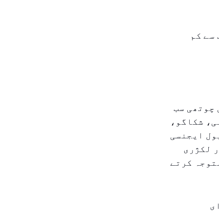
وں میں سب سے کم
 چوتھی سب
ی، شکاگو،
یول ایجنسی
ر لکژری
توجہ کرتے
ی