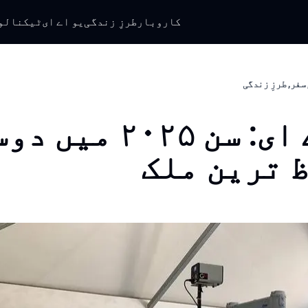
کاروبار
طرزِ زندگی
یو اے ای
ٹیکنالو
سفر, طرزِ زندگی
یو اے ای: سن ۲۰۲۵ می
 ترین ملک