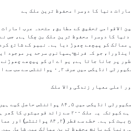
ارات دنیا کا دوسرا محفوظ ترین ملک ہے
ن الاقوامی تحقیق کے مطابق، متحدہ عرب امارات (
۲۰ میں دنیا کا دوسرا محفوظ ترین ملک بن چکا ہے، جس ن
ممالک کو پیچھے چھوڑ دیا ہے۔ نبیو کے شائع کرد
اینڈورا، جو کہ فرنچ-ہسپانوی سرحد پر موجود ای
ور پر جانا جاتا ہے، یو اے ای کو پیچھے چھوڑنے 
یکس میں صرف ۰٫۲ پوائنٹس سے سب سے اوپر رہا۔
ر اعلی معیار زندگی والا ملک
یو اے ای نے سکیورٹی انڈیکس میں ۸۴٫۵ پوائنٹس ح
کی بات نہیں ہے کیونکہ یہ ملک ۲۰۰ سے زائد قومیتوں
 دنیا کے پانچ محفوظ ترین ممالک میں شامل ہیں 