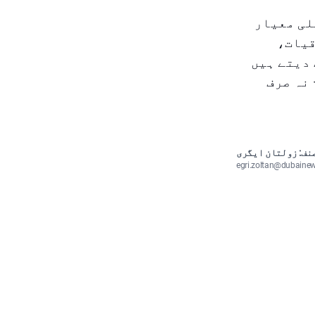
لی معیار
قیات،
دیتے ہیں
 نہ صرف
نف: زولتان ایگری
egri.zoltan@dubaine