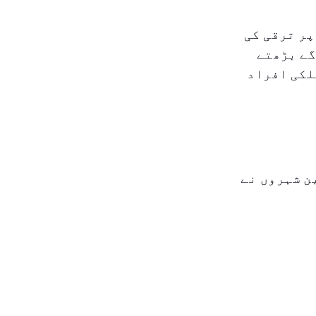
ں، یو اے ای نے ۲۱ویں مقام پر ترقی کی
گے بڑھتے
لکی افراد
تین شہروں نے