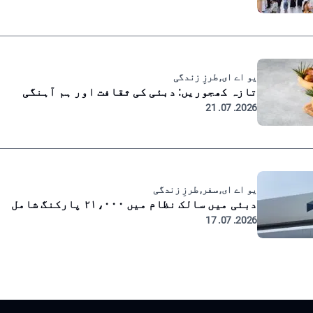
یو اے ای, طرزِ زندگی
تازہ کھجوریں: دبئی کی ثقافت اور ہم آہنگی
2026. 07. 21
یو اے ای, سفر, طرزِ زندگی
دبئی میں سالک نظام میں ۲۱،۰۰۰ پارکنگ شامل
2026. 07. 17