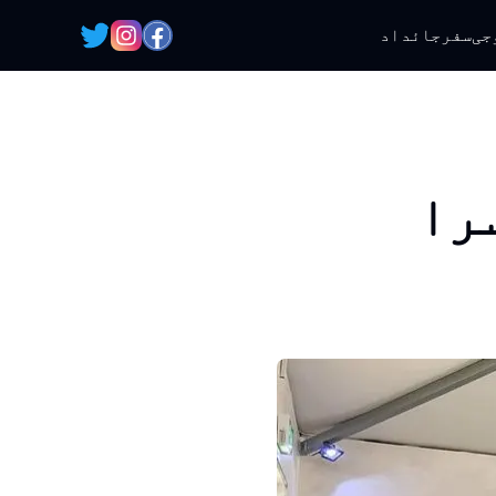
جی
سفر
جائداد
ں دوسرا