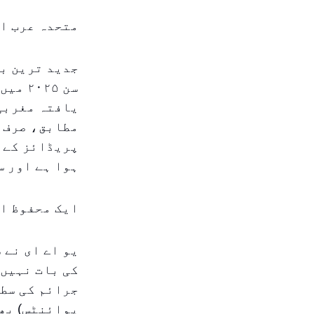
متحدہ عرب ام
جدید ترین بی
سن ۲۵
یافتہ مغربی 
مطابق، صرف 
پریڈائز کے ط
ہوا ہے اور سکیورٹی انڈ
ایک محفوظ او
پوائنٹس) بھی