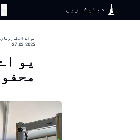
دبئیخبریں
تلاش
یو اے ای, کاروبار, 
2025. 03. 27
محفوظ