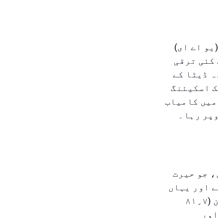
یو اے ای)
ے کئی ترقی
ہ ڈیٹا کے
ک اسکیئنگ
میں کامیاب
اصل کیے ہیں، جو حیرت
 کا گھر ہے اور یہاں
جرائم کی سطح بہت کم ہے۔ خطے سے قطر (۸۴٫۲ پوائنٹس) اور عمان (۸۱٫۷
اور