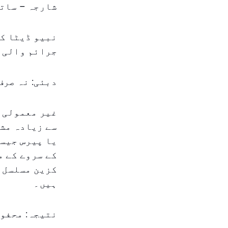
شارجہ – سات
جرائم والی 
دبئی: نہ صرف
غیر معمولی ح
سے زیادہ مشہ
یا پیرس جیسے
کے سروے کے 
کزین مسلسل س
ہیں۔
نتیجہ: محفوظ