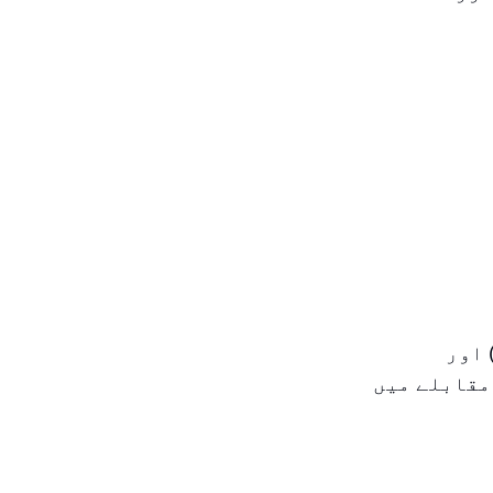
م، ۵۱٫۷ پوائنٹس) اور
الک کے مقابلے میں