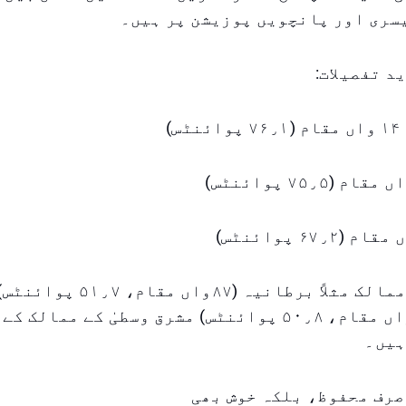
سری اور پانچویں پوزیشن پر ہیں۔
د تفصیلات:
)
بڑے طاقتور ممالک مثلاً برطانیہ (۸۷واں مقا
امریکہ (۸۹واں مقام، ۵۰٫۸ پوائنٹس) مشرق وسطیٰ کے مم
ہیں۔
 صرف محفوظ، بلکہ خوش بھی