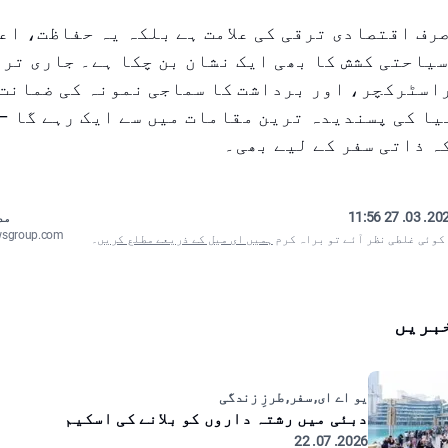
صرف اقتصادی ترقی کی علامت ہے بلکہ یہ حفاظت، اع
یاحتی کشش کا بھی ایک نشان بن چکا ہے۔ جاری تر
اسٹرکچر، اور برداشت کا سماجی نمونہ کی ضمانت 
یا کی پسندیدہ ترین مقامات میں سے ایک رہے گا –
 ذاتی سفر کے لیے بھی۔
2025. 03. 27
مص
wsgroup.com
 کوئی غلطی نظر آئے تو براہ کرم
ہمیں ای میل کے ذریعے مطلع کریں
۔
بریں
یو اے ای, سفر, طرزِ زندگی
دبئی میں رشتہ داروں کو بلانے کی اسکیم
2026. 07. 22