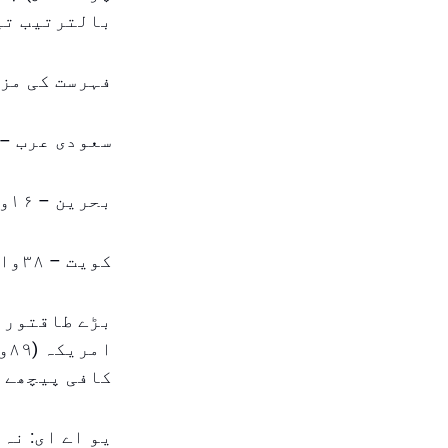
بالترتیب تی
فہرست کی مزی
سعودی عرب – ۱۴ واں مقام (۷۶٫۱ پوائنٹس
بحرین – ۱۶واں مقام (۷۵٫۵ پوائنٹس)
کویت – ۳۸واں مقام (۶۷٫۲ پوائنٹس)
کافی پیچھے 
یو اے ای: نہ