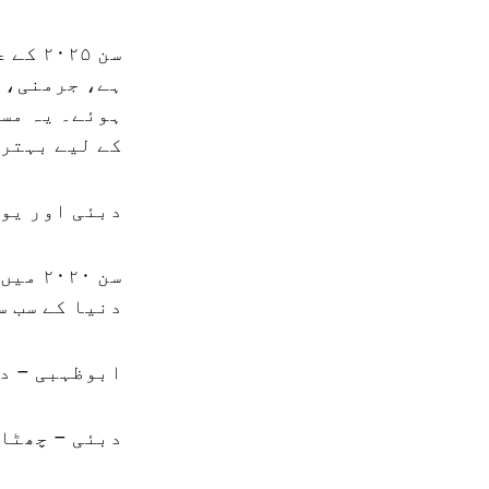
ہے، جرمنی، 
ہوئے۔ یہ مسل
کے لیے بہتری
دبئی اور یو 
سن ۲۰
دنیا کے سب سے محفوظ ۱۰ شہروں
ابوظہبی – د
دبئی – چھٹا