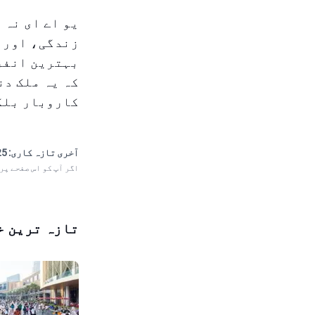
یو اے ای نہ 
زندگی، اور س
بہترین انفر
کہ یہ ملک دن
کاروبار بلکہ
آخری تازہ کاری:
 11:56
اگر آپ کو اس صفحے پر
تازہ ترین خ